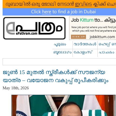
ജൂൺ 15 മുതൽ സ്ത്രീകൾക്ക് സൗജന്യ
യാത്ര – വയോജന വകുപ്പ് രൂപീകരിക്കും
May 18th, 2026