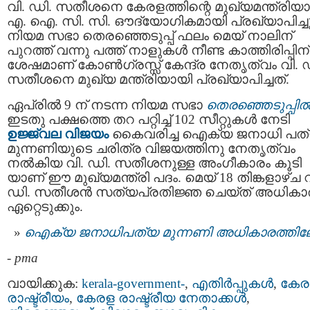
വി. ഡി. സതീശനെ കേരളത്തിന്റെ മുഖ്യമന്ത്രിയ
എ. ഐ. സി. സി. ഔദ്യോഗികമായി പ്രഖ്യാപിച്ചു
നിയമ സഭാ തെരഞ്ഞെടുപ്പ് ഫലം മെയ് നാലിന്
പുറത്ത് വന്നു പത്ത് നാളുകൾ നീണ്ട കാത്തിരിപ്പിന്
ശേഷമാണ് കോൺഗ്രസ്സ് കേന്ദ്ര നേതൃത്വം വി. 
സതീശനെ മുഖ്യ മന്ത്രിയായി പ്രഖ്യാപിച്ചത്.
ഏപ്രിൽ 9 ന് നടന്ന നിയമ സഭാ
തെരഞ്ഞെടുപ്പി
ഇടതു പക്ഷത്തെ തറ പറ്റിച്ച് 102 സീറ്റുകൾ നേടി
ഉജ്ജ്വല വിജയം
കൈവരിച്ച ഐക്യ ജനാധി പത
മുന്നണിയുടെ ചരിത്ര വിജയത്തിനു നേതൃത്വം
നൽകിയ വി. ഡി. സതീശനുള്ള അംഗീകാരം കൂടി
യാണ് ഈ മുഖ്യമന്ത്രി പദം. മെയ് 18 തിങ്കളാഴ്ച വ
ഡി. സതീശന്‍ സത്യപ്രതിജ്ഞ ചെയ്ത് അധികാ
ഏറ്റെടുക്കും.
ഐക്യ ജനാധിപത്യ മുന്നണി അധികാരത്തിലേക
-
pma
വായിക്കുക:
kerala-government-
,
എതിര്‍പ്പുകള്‍
,
കേര
രാഷ്ട്രീയം
,
കേരള രാഷ്ട്രീയ നേതാക്കള്‍
,