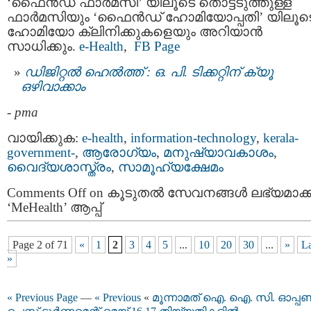
‘ഫൈൻഡ് ഫാർമസി’ യിലൂടെ തൊട്ടടുത്തുള്ള
ഫാർമസിയും ‘ഫൈൻഡ് ഹോമിയോപ്പതി’ യിലൂട
ഹോമിയോ ക്ലിനിക്കുകളെയും അറിയാൻ
സാധിക്കും.
e-Health
,
FB Page
ഡിജിറ്റൽ ഹെൽത്ത് : ഒ. പി. ടിക്കറ്റിന് ക്യൂ
ഒഴിവാക്കാം
-
pma
വായിക്കുക:
e-health
,
information-technology
,
kerala-
government-
,
ആരോഗ്യം
,
മനുഷ്യാവകാശം
,
വൈദ്യശാസ്ത്രം
,
സാമൂഹ്യക്ഷേമം
Comments Off
on കൂടുതൽ സേവനങ്ങൾ ലഭ്യമാക്ക
‘MeHealth’ ആപ്പ്
Page 2 of 71
«
1
2
3
4
5
...
10
20
30
...
»
La
»
« Previous Page
—
« Previous
«
മൂന്നാമത് ഐ. ഐ. സി. ഓപ്പ