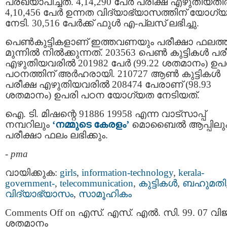
പ്രഖ്യാപിച്ചത്. 4,14,290 പേർ പരീക്ഷ എഴുതിയത
4,10,456 പേർ ഉന്നത വിദ്യാഭ്യാസത്തിന് യോഗ്
നേടി. 30,516 പേര്‍ക്ക് ഫുള്‍ എ-പ്ലസ് ലഭിച്ചു.
പെൺകുട്ടികളാണ് ഇത്തവണയും പരീക്ഷാ ഫലത്
മുന്നിൽ നിൽക്കുന്നത്. 203563 പെൺ കുട്ടികൾ പര
എഴുതിയവരിൽ 201982 പേര്‍ (99.22 ശതമാനം) ഉപ
പഠനത്തിന് അർഹരായി. 210727 ആൺ കുട്ടികൾ
പരീക്ഷ എഴുതിയവരിൽ 208474 പേരാണ് (98.93
ശതമാനം) ഉപരി പഠന യോഗ്യത നേടിയത്.
ഐ. ടി. മിഷന്റെ 91886 19958 എന്ന വാട്‌സാപ്പ്
നമ്പറിലും
‘നമ്മുടെ കേരളം’
മൊബൈൽ ആപ്പിലു
പരീക്ഷാ ഫലം ലഭിക്കും.
-
pma
വായിക്കുക:
girls
,
information-technology
,
kerala-
government-
,
telecommunication
,
കുട്ടികള്‍
,
ബഹുമതി
വിദ്യാഭ്യാസം
,
സാമൂഹികം
Comments Off
on എസ്. എസ്. എൽ. സി. 99. 07 വ
ശതമാനം