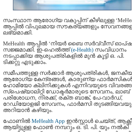
സംസ്ഥാന ആരോഗ്യ വകുപ്പിന് കീഴിലുള്ള ‘MeHeal
ആപ്പിൽ വിപുലമായ സൗകര്യങ്ങളും സേവനങ്ങള
ലഭ്യമാക്കി.
MeHealth ആപ്പിൽ ‘നിയർ ബൈ സർവ്വീസ് ഓപ്
സജ്ജമാക്കി. ഇ-ഹെൽത്ത്
(e-Health)
സംവിധാനം
നടപ്പാക്കിയ ആശുപത്രികളിൽ മുൻ കൂട്ടി ഒ. പി.
ടിക്കറ്റു എടുക്കാം.
സമീപത്തുള്ള സർക്കാർ ആശുപത്രികൾ, ജനകീ
ആരോഗ്യ കേന്ദ്രങ്ങൾ, കാരുണ്യ ഫാർമസികൾ
ഹോമിയോ ക്ലിനിക്കുകൾ എന്നിവയുടെ വിവരങ്ങ
സ്‌പെഷ്യാലിറ്റി ഡോക്ടർമാരുടെ സേവനം, ലാബ്
പരിശോധന, നിരക്ക്, രക്ത ബാങ്ക്, പേ-വാർഡ്,
റേഡിയോളജി സേവനം, ഫാർമസി തുടങ്ങിയവയു
അറിയാൻ കഴിയും.
ഫോണിൽ
MeHealth App
ഇൻസ്റ്റാൾ ചെയ്ത്, ആക്റ്റ
ആയിട്ടുള്ള ഫോൺ നമ്പറും ഒ. ടി. പി. യും നൽകി