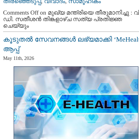
തിരഞ്ഞെടുപ്പ്
,
വിവാദം
,
സാമൂഹികം
Comments Off
on മുഖ്യ മന്ത്രിയെ തീരുമാനിച്ചു : വി
ഡി. സതീശന്‍ തിങ്കളാഴ്ച സത്യ പ്രതിജ്ഞ
ചെയ്യും
കൂടുതൽ സേവനങ്ങൾ ലഭ്യമാക്കി ‘MeHealt
ആപ്പ്
May 11th, 2026