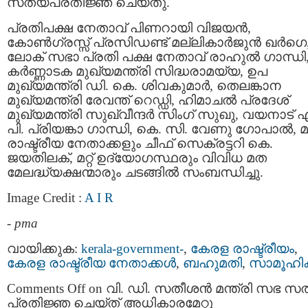
സത്യപ്രതിജ്ഞ ചെയ്തു.
പ്രതിപക്ഷ നേതാവ് പിണറായി വിജയന്‍,
കോണ്‍ഗ്രസ്സ് പ്രസിഡണ്ട് മല്ലികാര്‍ജുന്‍ ഖര്‍ഗെ
ലോക് സഭാ പ്രതി പക്ഷ നേതാവ് രാഹുല്‍ ഗാന്ധി
കര്‍ണ്ണാടക മുഖ്യമന്ത്രി സിദ്ധരാമയ്യ, ഉപ
മുഖ്യമന്ത്രി ഡി. കെ. ശിവകുമാർ, തെലങ്കാന
മുഖ്യമന്ത്രി രേവന്ത് റെഡ്ഡി, ഹിമാചൽ പ്രദേശ്
മുഖ്യമന്ത്രി സുഖ്‌വീന്ദർ സിംഗ് സുഖു, വയനാട് 
പി. പ്രിയങ്കാ ഗാന്ധി, കെ. സി. വേണു ഗോപാല്‍, മറ
രാഷ്ട്രീയ നേതാക്കളും ചീഫ് സെക്രട്ടറി കെ.
ജയതിലക്, മറ്റ് ഉദ്യോഗസ്ഥരും വിവിധ മത
മേലദ്ധ്യക്ഷന്മാരും ചടങ്ങിൽ സംബന്ധിച്ചു.
Image Credit :
A I R
-
pma
വായിക്കുക:
kerala-government-
,
കേരള രാഷ്ട്രീയം
,
കേരള രാഷ്ട്രീയ നേതാക്കള്‍
,
ബഹുമതി
,
സാമൂഹി
Comments Off
on വി. ഡി. സതീശന്‍ മന്ത്രി സഭ സ
പ്രതിജ്ഞ ചെയ്ത് അധികാരമേറ്റു