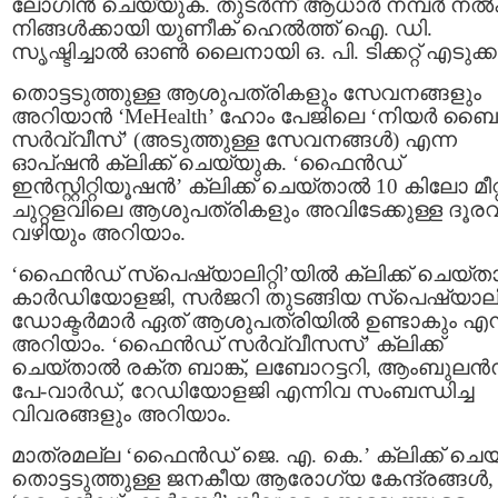
ലോഗിൻ ചെയ്യുക. തുടർന്ന് ആധാർ നമ്പർ നൽ
നിങ്ങൾക്കായി യുണീക് ഹെൽത്ത് ഐ. ഡി.
സൃഷ്ടിച്ചാൽ ഓൺ ലൈനായി ഒ. പി. ടിക്കറ്റ് എടുക്ക
തൊട്ടടുത്തുള്ള ആശുപത്രികളും സേവനങ്ങളും
അറിയാൻ ‘MeHealth’ ഹോം പേജിലെ ‘നിയർ ബൈ
സർവ്വീസ്’ (അടുത്തുള്ള സേവനങ്ങൾ) എന്ന
ഓപ്ഷൻ ക്ലിക്ക് ചെയ്യുക. ‘ഫൈൻഡ്
ഇൻസ്റ്റിറ്റിയൂഷൻ’ ക്ലിക്ക് ചെയ്താൽ 10 കിലോ മീറ
ചുറ്റളവിലെ ആശുപത്രികളും അവിടേക്കുള്ള ദൂരവ
വഴിയും അറിയാം.
‘ഫൈൻഡ് സ്‌പെഷ്യാലിറ്റി’യിൽ ക്ലിക്ക് ചെയ്‌
കാർഡിയോളജി, സർജറി തുടങ്ങിയ സ്‌പെഷ്യാലിറ്
ഡോക്ടർമാർ ഏത് ആശുപത്രിയിൽ ഉണ്ടാകും എന്
അറിയാം. ‘ഫൈൻഡ് സർവ്വീസസ്’ ക്ലിക്ക്
ചെയ്‌താൽ രക്ത ബാങ്ക്, ലബോറട്ടറി, ആംബുലൻ
പേ-വാർഡ്, റേഡിയോളജി എന്നിവ സംബന്ധിച്ച
വിവരങ്ങളും അറിയാം.
മാത്രമല്ല ‘ഫൈൻഡ് ജെ. എ. കെ.’ ക്ലിക്ക് ചെയ
തൊട്ടടുത്തുള്ള ജനകീയ ആരോഗ്യ കേന്ദ്രങ്ങൾ,