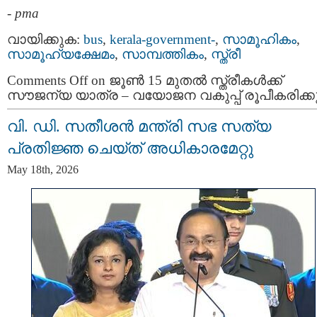
-
pma
വായിക്കുക:
bus
,
kerala-government-
,
സാമൂഹികം
,
സാമൂഹ്യക്ഷേമം
,
സാമ്പത്തികം
,
സ്ത്രീ
Comments Off
on ജൂൺ 15 മുതൽ സ്ത്രീകൾക്ക്
സൗജന്യ യാത്ര – വയോജന വകുപ്പ് രൂപീകരിക്ക
വി. ഡി. സതീശന്‍ മന്ത്രി സഭ സത്യ
പ്രതിജ്ഞ ചെയ്ത് അധികാരമേറ്റു
May 18th, 2026