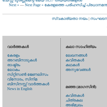
ചെസ്സ് ടൂർണ്ണമെന്റ് മെയ് 16,17 തിയ്യതികളിൽ
Next »
—
Next Page »
കേരളത്തെ പരിഹസിച്ച് പ്രധാനമന്ത
സ്വകാര്യതാ നയം
|
സംഘടനാ 
വാര്‍ത്തകള്‍
കലാ സാഹിത്യം
കേരളം
ലേഖനങ്ങള്‍
അറബിനാടുകള്‍
കവിതകള്‍
രാഷ്ട്രം
കഥകള്‍
ലോകം
അനുഭവങ്ങള്‍
സിറ്റിസണ്‍ ജേണലിസം
വിനോദം, സിനിമ
ബിസിനസ്സ് വാര്‍ത്തകള്‍
മഞ്ഞ (മാഗസിന്‍)
News in English
കവിതകള്‍
ചിത്രകല
അഭിമുഖം