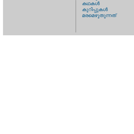
കഥകള്‍
കുറിപ്പുകള്‍
മരമെഴുതുന്നത്