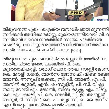
തിരുവനന്തപുരം : ഐക്യ ജനാധിപത്യ മുന്നണി
സർക്കാർ അധികാരമേറ്റു. മുഖ്യമന്ത്രിയായി വി. 
സതീശന്‍ ദൈവ നാമത്തിൽ സത്യ പ്രതിജ്ഞ
ചെയ്തു. ഗവർണ്ണർ രാജേന്ദ്ര വിശ്വനാഥ് അര്‍ലേക്
സത്യ വാചകം ചൊല്ലി ക്കൊടുത്തു.
തിരുവനന്തപുരം സെന്‍ട്രല്‍ സ്റ്റേഡിയത്തില്‍ നടന
സത്യ പ്രതിജ്ഞാ ചടങ്ങിൽ പി. കെ.
കുഞ്ഞാലിക്കുട്ടി, രമേശ് ചെന്നിത്തല, സണ്ണി ജോസ
കെ. മുരളീ ധരൻ, മോൻസ് ജോസഫ്, ഷിബു ബേ
ജോൺ, അനൂപ് ജേക്കബ്, സി. പി. ജോൺ, എ. പി.
അനിൽ കുമാർ, എൻ. ഷംസുദ്ദീൻ, പി. സി. വിഷ്ണു
നാഥ്, റോജി എം. ജോൺ, ബിന്ദു കൃഷ്ണ, എം. ലിജു,
കെ. എം. ഷാജി, പി. കെ. ബഷീർ, വി. ഇ. അബ്ദുൾ
ഗഫൂർ, ടി. സിദ്ദിഖ്, കെ. എ. തുളസി, ഒ. ജെ. ജനീഷ
എന്നിവരും യഥാക്രമം മന്ത്രിമാരായി