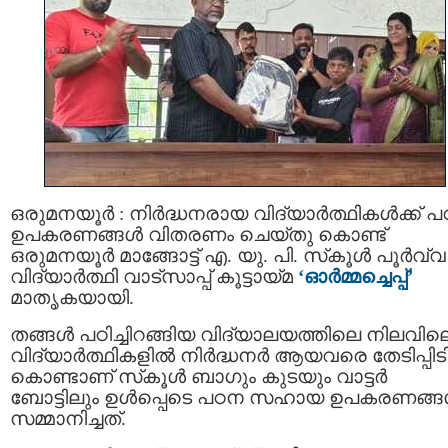
ഒരുമനയൂർ : നിർദ്ധനരായ വിദ്യാർത്ഥികൾക്ക് 
ഉപകരണങ്ങൾ വിതരണം ചെയ്തു കൊണ്ട്
ഒരുമനയൂർ മാങ്ങോട്ട് എ. യു. പി. സ്‌കൂൾ പൂർവ്വ
വിദ്യാർത്ഥി വാട്സാപ്പ് കൂട്ടായ്മ
‘ഓർമ്മച്ചെപ്പ്’
മാതൃകയായി.
തങ്ങൾ പഠിച്ചിറങ്ങിയ വിദ്യാലയത്തിലെ നിലവില
വിദ്യാർത്ഥികളിൽ നിർദ്ധനർ ആയവരെ തേടിപ്പിടിച
കൊണ്ടാണ് സ്‌കൂൾ ബാഗും കുടയും വാട്ടർ
ബോട്ടിലും ഉൾപ്പെടെ പഠന സഹായ ഉപകരണങ്
സമ്മാനിച്ചത്.