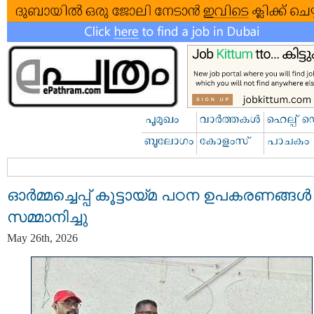
ഓർമ്മച്ചെപ്പ് കൂട്ടായ്മ പഠന ഉപകരണങ്ങൾ
സമ്മാനിച്ചു
May 26th, 2026