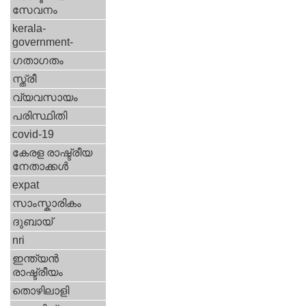
സേവനം
kerala-
government-
ഗതാഗതം
സ്ത്രീ
വ്യവസായം
പരിസ്ഥിതി
covid-19
കേരള രാഷ്ട്രീയ
നേതാക്കള്‍
expat
സാംസ്കാരികം
ദുബായ്‌
nri
ഇന്ത്യന്‍
രാഷ്ട്രീയം
തൊഴിലാളി