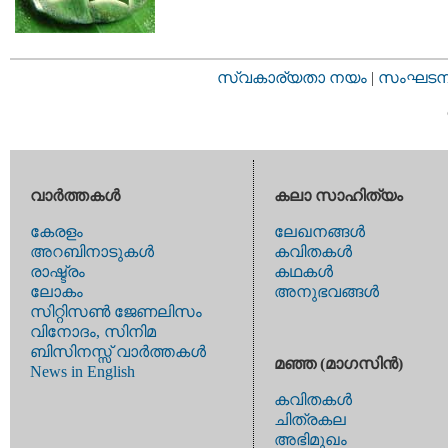
സ്വകാര്യതാ നയം
|
സംഘടനാ 
വാര്‍ത്തകള്‍
കലാ സാഹിത്യം
കേരളം
ലേഖനങ്ങള്‍
അറബിനാടുകള്‍
കവിതകള്‍
രാഷ്ട്രം
കഥകള്‍
ലോകം
അനുഭവങ്ങള്‍
സിറ്റിസണ്‍ ജേണലിസം
വിനോദം, സിനിമ
ബിസിനസ്സ് വാര്‍ത്തകള്‍
മഞ്ഞ (മാഗസിന്‍)
News in English
കവിതകള്‍
ചിത്രകല
അഭിമുഖം