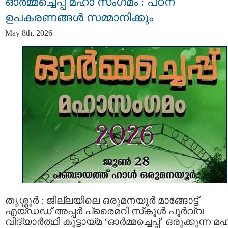
ഓർമ്മച്ചെപ്പ് മഹാ സംഗമം : പഠന
ഉപകരണങ്ങൾ സമ്മാനിക്കും
May 8th, 2026
തൃശ്ശൂർ : ജില്ലയിലെ ഒരുമനയൂർ മാങ്ങോട്ട്
എയ്ഡഡ് അപ്പർ പ്രൈമറി സ്‌കൂൾ പൂർവ്വ
വിദ്യാർത്ഥി കൂട്ടായ്മ ‘ഓർമ്മച്ചെപ്പ്’ ഒരുക്കുന്ന മ