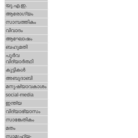
യു.എ.ഇ.
ആരോഗ്യം
സാമ്പത്തികം
വിവാദം
ആഘോഷം
ബഹുമതി
പൂര്‍വ
വിദ്യാര്‍ത്ഥി
കുട്ടികള്‍
അബുദാബി
മനുഷ്യാവകാശം
social-media
ഇന്ത്യ
വിദ്യാഭ്യാസം
സാങ്കേതികം
മതം
സാമൂഹ്യ-