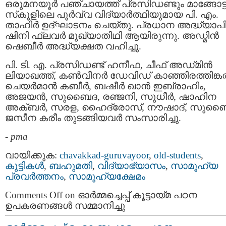
ഒരുമനയൂർ പഞ്ചായത്ത് പ്രസിഡണ്ടും മാങ്ങോട്ട
സ്‌കൂളിലെ പൂർവ്വ വിദ്യാർത്ഥിയുമായ പി. എം.
താഹിർ ഉദ്ഘാടനം ചെയ്തു. പ്രധാന അദ്ധ്യാപ
ഷിനി ഫ്ലവർ മുഖ്യാതിഥി ആയിരുന്നു. അഡ്മിൻ
ഷെബീർ അദ്ധ്യക്ഷത വഹിച്ചു.
പി. ടി. എ. പ്രസിഡണ്ട് ഹനീഫ, ചീഫ് അഡ്‌മിൻ
ലിയാഖത്ത്, കൺവീനർ ഡേവിഡ് കാഞ്ഞിരത്തിങ്ക
ചെയർമാൻ കബീർ, ബഷീർ ഖാൻ ഇബ്രാഹിം,
അജയൻ, സുബൈദ, രഞ്ജനി, സുധീർ, ഷാഹിന
അക്ബർ, സരള, ഹൈദ്രോസ്, നൗഷാദ്, സുബ
ജസീന കരീം തുടങ്ങിയവർ സംസാരിച്ചു.
-
pma
വായിക്കുക:
chavakkad-guruvayoor
,
old-students
,
കുട്ടികള്‍
,
ബഹുമതി
,
വിദ്യാഭ്യാസം
,
സാമൂഹ്യ
പ്രവര്‍ത്തനം
,
സാമൂഹ്യക്ഷേമം
Comments Off
on ഓർമ്മച്ചെപ്പ് കൂട്ടായ്മ പഠന
ഉപകരണങ്ങൾ സമ്മാനിച്ചു