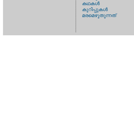
കഥകള്‍
കുറിപ്പുകള്‍
മരമെഴുതുന്നത്