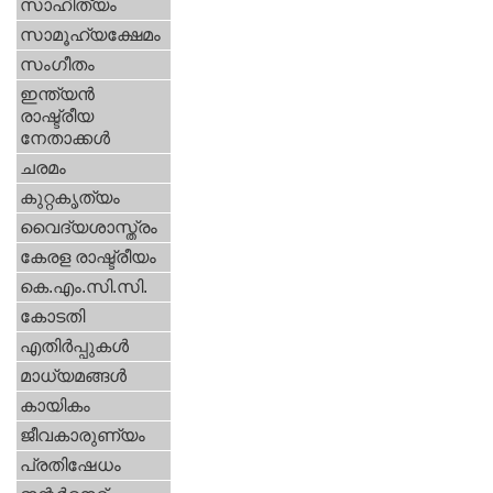
സാഹിത്യം
സാമൂഹ്യക്ഷേമം
സംഗീതം
ഇന്ത്യന്‍
രാഷ്ട്രീയ
നേതാക്കള്‍
ചരമം
കുറ്റകൃത്യം
വൈദ്യശാസ്ത്രം
കേരള രാഷ്ട്രീയം
കെ.എം.സി.സി.
കോടതി
എതിര്‍പ്പുകള്‍
മാധ്യമങ്ങള്‍
കായികം
ജീവകാരുണ്യം
പ്രതിഷേധം