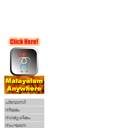
പ്രവാസി
നിയമം
സാമൂഹികം
സംഘടന