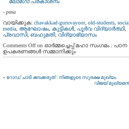
ലോഗോ പ്രകാശനം
-
pma
വായിക്കുക:
chavakkad-guruvayoor
,
old-students
,
socia
media
,
ആഘോഷം
,
കുട്ടികള്‍
,
പൂര്‍വ വിദ്യാര്‍ത്ഥി
,
പ്രവാസി
,
ബഹുമതി
,
വിദ്യാഭ്യാസം
Comments Off
on ഓർമ്മച്ചെപ്പ് മഹാ സംഗമം : പഠന
ഉപകരണങ്ങൾ സമ്മാനിക്കും
«
റോഡ് ചാടി ക്കടക്കരുത് : നിങ്ങളുടെ സുരക്ഷ മുഖ്യം
വിജയ് മുഖ്യമന്ത