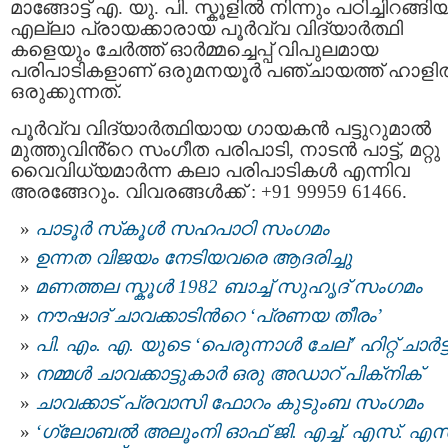
മാങ്ങോട്ട് എ. യു. പി. സ്കൂളിൽ നിന്നും പഠിച്ചിറങ്ങി
എല്ലാ പ്രായക്കാരായ പൂർവ്വ വിദ്യാർത്ഥി
കളെയും ചേർത്ത് ഓർമ്മച്ചെപ്പ് വിപുലമായ
പരിപാടികളാണ് ഒരുമനയൂർ പഞ്ചായത്ത് ഹാളി
ഒരുക്കുന്നത്.
പൂർവ്വ വിദ്യാർത്ഥിയായ ഗായകൻ പട്ടുറുമാൽ
മുത്തുവിൻ്റെ സംഗീത പരിപാടി, നാടൻ പാട്ട്, മറ്റു
വൈവിധ്യമാർന്ന കലാ പരിപാടികൾ എന്നിവ
അരങ്ങേറും. വിവരങ്ങൾക്ക് : +91 99959 61466.
പാടൂര്‍ സ്‌കൂൾ സഹപാഠി സംഗമം
ഉന്നത വിജയം നേടിയവരെ ആദരിച്ചു
മണത്തല സ്കൂള്‍ 1982 ബാച്ച് സുഹൃദ് സംഗമം
നൗഷാദ് ചാവക്കാടിന്‍റെ ‘പ്രണയ തീരം’
പി. എം. എ. യുടെ ‘പെരുന്നാൾ ചേല്’ ഹിറ്റ് ചാര്‍ട്ട
നമ്മള്‍ ചാവക്കാട്ടുകാര്‍ ഒരു അഡാറ് പിക്‌നിക്
ചാവക്കാട് പ്രവാസി ഫോറം കുടുംബ സംഗമം
‘ഗ്ലോബൽ അലൂംനി ഓഫ് ജി. എച്ച്. എസ്. എസ്