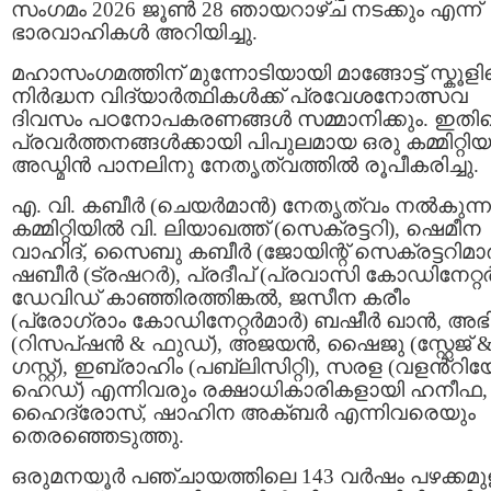
സംഗമം 2026 ജൂൺ 28 ഞായറാഴ്ച നടക്കും എന്ന്
ഭാരവാഹികൾ അറിയിച്ചു.
മഹാസംഗമത്തിന് മുന്നോടിയായി മാങ്ങോട്ട് സ്കൂള
നിർദ്ധന വിദ്യാർത്ഥികൾക്ക് പ്രവേശനോത്സവ
ദിവസം പഠനോപകരണങ്ങൾ സമ്മാനിക്കും. ഇതിന്
പ്രവർത്തനങ്ങൾക്കായി പിപുലമായ ഒരു കമ്മിറ്റിയ
അഡ്മിൻ പാനലിനു നേതൃത്വത്തിൽ രൂപീകരിച്ചു.
എ. വി. കബീർ (ചെയർമാൻ) നേതൃത്വം നൽകുന്ന
കമ്മിറ്റിയിൽ വി. ലിയാഖത്ത് (സെക്രട്ടറി), ഷെമീന
വാഹിദ്, സൈബു കബീർ (ജോയിന്റ് സെക്രട്ടറിമാർ
ഷബീർ (ട്രഷറർ), പ്രദീപ് (പ്രവാസി കോഡിനേറ്റർ
ഡേവിഡ് കാഞ്ഞിരത്തിങ്കൽ, ജസീന കരീം
(പ്രോഗ്രാം കോഡിനേറ്റർമാർ) ബഷീർ ഖാൻ, അഭ
(റിസപ്ഷൻ & ഫുഡ്), അജയൻ, ഷൈജു (സ്റ്റേജ് 
ഗസ്റ്റ്), ഇബ്രാഹിം (പബ്ലിസിറ്റി), സരള (വളൻ്റിയേഴ
ഹെഡ്) എന്നിവരും രക്ഷാധികാരികളായി ഹനീഫ,
ഹൈദ്രോസ്, ഷാഹിന അക്ബർ എന്നിവരെയും
തെരഞ്ഞെടുത്തു.
ഒരുമനയൂർ പഞ്ചായത്തിലെ 143 വർഷം പഴക്കമുള