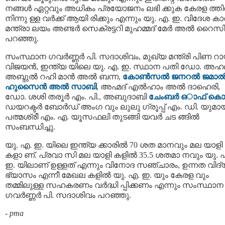
നങ്ങള്‍ ഏറ്റവും അധികം പ്രയോജനം ലഭി ക്കുക കേരള ത്തില
നിന്നു ള്ള വര്‍ക്ക് ആയി രിക്കും എന്നും യു. എ. ഇ. വിദേശ ക
മന്ത്രാ ലയം അണ്ടര്‍ സെക്രട്ടറി മുഹമ്മദ് മേര്‍ അല്‍ റൈസി
പറഞ്ഞു.
സംസ്ഥാന ഗവർണ്ണർ പി. സദാശിവം, മുഖ്യ മന്ത്രി പിണ റാ
വിജയന്‍, ഇന്ത്യ യിലെ യു. എ. ഇ. സ്ഥാന പതി ഡോ. അഹമ്
അബ്ദുല്‍ റഹി മാന്‍ അല്‍ ബന്ന,
കോണ്‍സല്‍ ജനറല്‍ ജമാല്
ഹുസൈന്‍ അല്‍ സാബി
, അഹ്മദ് എല്‍ഹാം അല്‍ ദാഹെരി,
ഡോ. ശശി തരൂര്‍ എം. പി., അബുദാബി
ചേംബര്‍ ഒാഫ് കൊമേ
ഡയറക്ടര്‍ ബോര്‍ഡ് അംഗ വും ലുലു ഗ്രൂപ്പ് എം. ഡി. യുമാ
പത്മശ്രീ എം. എ. യൂസഫലി തുടങ്ങി യവര്‍ ചട ങ്ങില്‍
സംബന്ധിച്ചു.
യു. എ. ഇ. യിലെ ഇന്ത്യ ക്കാരില്‍ 70 ശത മാനവും മല യാളി
കളാ ണ്. പ്രവാ സി മല യാളി കളില്‍ 35.5 ശതമാ നവും യു. 
ഇ. യിലാണ് ഉള്ളത് എന്നും വിനോദ സഞ്ചാരം, ഉന്നത വിദ്
ഭ്യാസം എന്നീ മേഖല കളില്‍ യു. എ. ഇ. യും കേരള വും
തമ്മിലുള്ള സഹകരണം വര്‍ദ്ധി പ്പിക്കണം എന്നും സംസ്ഥാന
ഗവർണ്ണർ പി. സദാശിവം പറഞ്ഞു.
-
pma