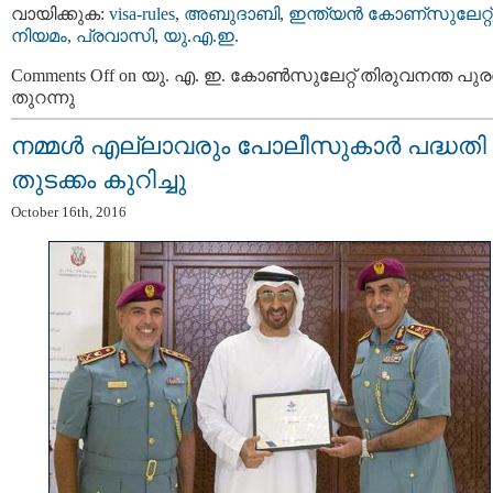
വായിക്കുക:
visa-rules
,
അബുദാബി
,
ഇന്ത്യന്‍ കോണ്സുലേറ്റ്
നിയമം
,
പ്രവാസി
,
യു.എ.ഇ.
Comments Off
on യു. എ. ഇ. കോണ്‍സുലേറ്റ് തിരുവനന്ത പുരത
തുറന്നു
നമ്മൾ എല്ലാവരും പോലീസുകാർ പദ്ധതി ക
തുടക്കം കുറിച്ചു
October 16th, 2016