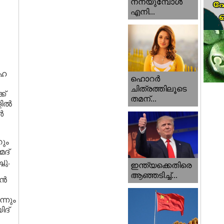
നനയുമ്പോള്‍
എനി...
ോഹ
ഹൊറര്‍
ചിത്രത്തിലൂടെ
ക്
തമന്...
ളിൽ
ർ
റും
ദ്
ചു.
ഇന്ത്യക്കെതിരെ
ആഞ്ഞടിച്ച്...
ാൻ
്നും
ിദ്