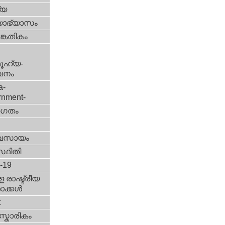
്യ
യാഭ്യാസം
കേതികം
ൂഹ്യ-
വനം
a-
rnment-
ഗതം
വസായം
്ഥിതി
d-19
 രാഷ്ട്രീയ
ക്കള്‍
t
്കാരികം