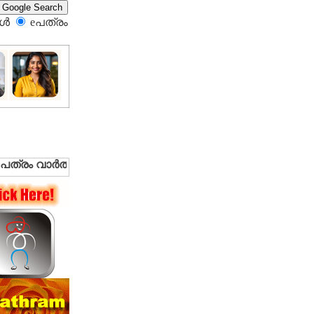
്‍
eപത്രം‍