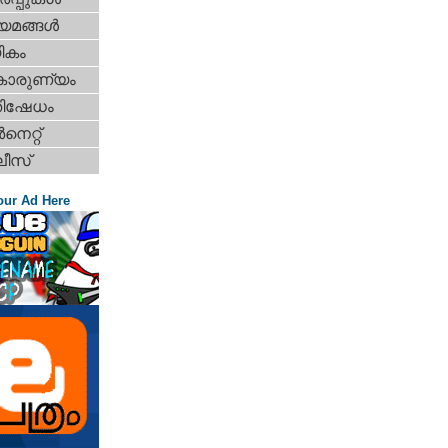
യമങ്ങള്‍
ികം
കാരുണ്യം
തിഷേധം
‍നെറ്റ്‌
ീസ്
our Ad Here