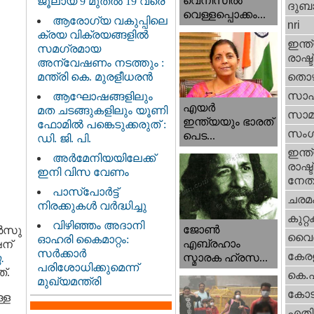
വെനീസില്‍
ജൂലായ് 9 മുതൽ 19 വരെ
ദുബാ
വെള്ളപ്പൊക്കം...
ആരോഗ്യ വകുപ്പിലെ
nri
ക്രയ വിക്രയങ്ങളിൽ
ഇന്ത്
സമഗ്രമായ
രാഷ്ട
അന്വേഷണം നടത്തും :
മന്ത്രി കെ. മുരളീധരൻ
തൊഴ
സാഹ
ആഘോഷങ്ങളിലും
എയര്‍
മത ചടങ്ങുകളിലും യൂണി
സാമ
ഇന്ത്യയും ഭാരത്
ഫോമിൽ പങ്കെടുക്കരുത് :
സംഗ
പെട...
ഡി. ജി. പി.
ഇന്ത്
അർമേനിയയിലേക്ക്
രാഷ്ട
ഇനി വിസ വേണം
നേതാ
പാസ്‌പോർട്ട്
ചരമ
നിരക്കുകൾ വർദ്ധിച്ചു
കുറ്
വിഴിഞ്ഞം അദാനി
ജോണ്‍
്‍സു
വൈദ
ഓഹരി കൈമാറ്റം:
എബ്രഹാം
ഷന്
സർക്കാർ
കേരള
സ്മാരക ഹ്രസ...
.
പരിശോധിക്കുമെന്ന്
്.
കെ.
മുഖ്യമന്ത്രി
കോട
്ള
എതിര്