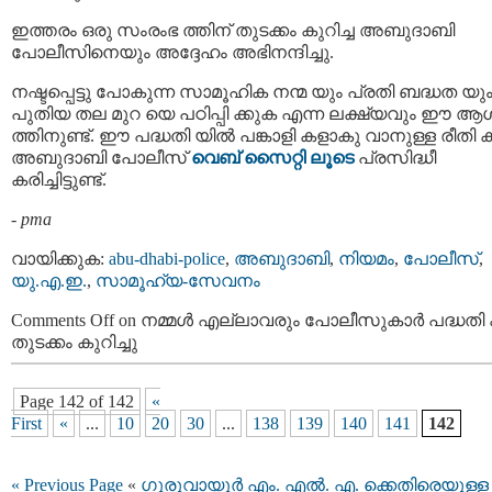
ഇത്തരം ഒരു സംരംഭ ത്തിന് തുടക്കം കുറിച്ച അബുദാബി
പോലീസിനെയും അദ്ദേഹം അഭിനന്ദിച്ചു.
നഷ്ടപ്പെട്ടു പോകുന്ന സാമൂഹിക നന്മ യും പ്രതി ബദ്ധത യു
പുതിയ തല മുറ യെ പഠിപ്പി ക്കുക എന്ന ലക്ഷ്യവും ഈ 
ത്തിനുണ്ട്. ഈ പദ്ധതി യിൽ പങ്കാളി കളാകു വാനുള്ള രീതി
അബുദാബി പോലീസ്
വെബ് സൈറ്റി ലൂടെ
പ്രസിദ്ധീ
കരിച്ചിട്ടുണ്ട്.
-
pma
വായിക്കുക:
abu-dhabi-police
,
അബുദാബി
,
നിയമം
,
പോലീസ്
,
യു.എ.ഇ.
,
സാമൂഹ്യ-സേവനം
Comments Off
on നമ്മൾ എല്ലാവരും പോലീസുകാർ പദ്ധതി ക്
തുടക്കം കുറിച്ചു
Page 142 of 142
«
First
«
...
10
20
30
...
138
139
140
141
142
« Previous Page
«
ഗുരുവായൂര്‍ എം. എല്‍. എ. ക്കെതിരെയുള്ള