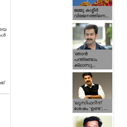
ജമ്മു കശ്മീ‍ർ
വിഭജനത്തിനെ...
ം
ആശയ
 കൾ
'ഞാന്‍
പന്ത്രണ്ടാം
ക്ലാസു...
ക്
'ലൂസിഫറി'ന്
ശേഷം ‘ഉണ്ട’; ...