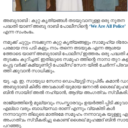
അബുദാബി : കുറ്റ കൃത്യങ്ങൾ തടയുവാനുള്ള ഒരു നൂതന
പദ്ധതി യാണ് അബു ദാബി പോലീസിന്റെ
‘We Are All Police’
എന്ന സംരംഭം.
നമുക്ക് ചുറ്റും നടക്കുന്ന കുറ്റ കൃത്യങ്ങളും സാമൂഹ്യ ദ്ര
പരമായ നട പടി കളും നാം തന്നെ തടയുക എന്ന ആശയ
ത്തോടെ യാണ് അബുദാബി പോലീസ് ഇത്തരം ഒരു പദ്ധതി ക്
തുടക്കം കുറിച്ചത്. ഇതിലൂടെ സമൂഹ ത്തിന്റെ നാനാ തുറ ക
പ്പെട്ട വർക്ക് കമ്യൂണിറ്റി പോലീസ് സേന യിൽ ചേർന്ന് പ്രവ
ത്തി ക്കുവാൻ സാധിക്കും.
യു. എ. ഇ. സായുധ സേനാ ഡെപ്യൂട്ടി സുപ്രീം കമാന്‍ ഡ
അബുദാബി കിരീട അവകാശി യുമായ ജനറല്‍ ശൈഖ് മുഹമ്മ
ബിന്‍ സായിദ് അല്‍ നഹ്യാൻ, ആദ്യ അംഗത്വം സ്വീകരിച്
രാജ്യത്തിന്റെ മൂല്യവും സംസ്കാരവും ഉയർത്തി പ്പിടി ക്കുവ
എല്ലാ വരും ബാധ്യസ്ഥ രാണ് എന്നും വ്യക്തി കൾ
നന്നാവുന്ന തിലൂടെ മാത്രമേ സമൂഹം നന്നാവുക യുള്ളൂ എന
അംഗത്വം സ്വീകരിച്ചു കൊണ്ട് ശൈഖ് മുഹമ്മദ് ബിൻ സായ
പറഞ്ഞു.