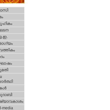
വാസി
മം
ൂഹികം
ഘടന
എ.ഇ.
ോഗ്യം
പത്തികം
ദം
ോഷം
മതി
വ
ാര്‍ത്ഥി
ികള്‍
ദാബി
ഷ്യാവകാശം
l-media