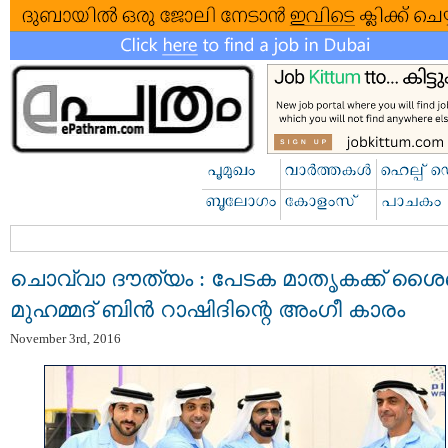
ചൊവ്വാ ദൗത്യം : പേടക മാതൃകക്ക് ശൈ
മുഹമ്മദ് ബിന്‍ റാഷിദിന്റെ അംഗീ കാരം
November 3rd, 2016