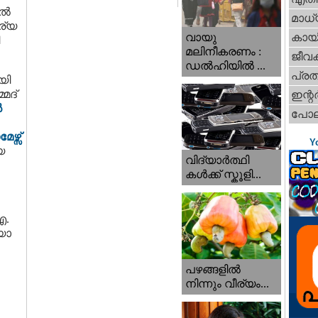
്‍
മാധ്
ാര്യ
വായു
കായ
മലിനീകരണം :
ജീവ
ഡൽഹിയിൽ ...
പ്ര
യി
മദ്
ഇന്റര്
‍
പോല
ഴ്സ്
Y
യ
വിദ്യാർത്ഥി
കൾക്ക് സ്കൂളി...
എ.
യാ
പഴങ്ങളില്‍
നിന്നും വീര്യം...