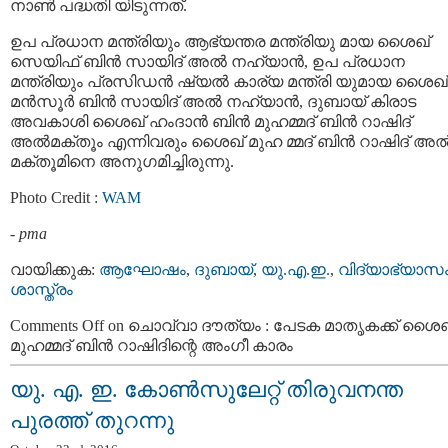
നാണ്‍ പദ്ധതി യിടുന്നത്.
ഉപ പ്രധാന മന്ത്രിയും ആഭ്യന്തര മന്ത്രിയു മായ ശൈഖ്
സെയിഫ് ബിൻ സായിദ് അൽ നഹ്യാൻ, ഉപ പ്രധാന
മന്ത്രിയും പ്രസിഡൻ ഷ്യൽ കാര്യ മന്ത്രി യുമായ ശൈഖ്
മന്‍സൂര്‍ ബിന്‍ സായിദ് അൽ നഹ്യാൻ, ദുബായ് കിരാട
അവകാശി ശൈഖ് ഹംദാൻ ബിൻ മുഹമ്മദ് ബിൻ റാഷിദ്
അൽമക്‌തൂം എന്നിവരും ശൈഖ് മുഹ മ്മദ് ബിന്‍ റാഷിദ് അല്
മക്തൂമിനെ അനുഗമിച്ചിരുന്നു.
Photo Credit :
WAM
-
pma
വായിക്കുക:
ആഘോഷം
,
ദുബായ്‌
,
യു.എ.ഇ.
,
വിദ്യാഭ്യാസ
ശാസ്ത്രം
Comments Off
on ചൊവ്വാ ദൗത്യം : പേടക മാതൃകക്ക് ശൈഖ
മുഹമ്മദ് ബിന്‍ റാഷിദിന്റെ അംഗീ കാരം
യു. എ. ഇ. കോണ്‍സുലേറ്റ് തിരുവനന്ത
പുരത്ത് തുറന്നു