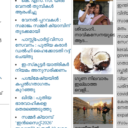
കെ. എസ്. സി. യിൽ
ഇന്ത
വേനൽ തുമ്പികൾ
ആരംഭിച്ചു
വിദ്
വേനൽ പ്പറവകൾ :
സാങ്
സമാജം സമ്മർ ക്യാമ്പിന്
മതം
ശിവാംഗി..
തുടക്കമായി
നാവികസേനയുടെ
സാമ
പാസ്സ്പോർട്ട്-വിസാ
‍
ആദ...
സേ
സേവനം : പുതിയ കരാർ
keral
ഡൽഹി ഹൈക്കോടതി റദ്ദ്
gove
ചെയ്തു
ഗതാ
ഇ-സ്‌കൂട്ടർ യാത്രികർ
നിയമം അനുസരിക്കണം
സ്ത്രീ
ം
,
പശ്ചിമേഷ്യയിൽ
വ്യ
ഗുണ നിലവാരം
കപ്പൽഗതാഗതം
ഇല്ലാത്ത
പരിസ
കുറഞ്ഞു
വെളി...
്
covi
ഖിദ്മ : പുതിയ
കേരള
ഭാരവാഹികളെ
നേതാ
തെരഞ്ഞെടുത്തു
expa
സമ്മർ ക്യാമ്പ്
‘ഇൻസൈറ്റ്-2026’
സാംസ