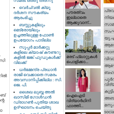
സമരം ഒത്തു തീർന്നു
വെര്‍ച്വല്‍ ക്യൂ
പ്ര
പൗരത്വം
ദര്‍ശന സൗകര്യം
നിയ
ഇല്ലാതെ
ആരംഭിച്ചു
ആക്കുവാന്...
സാമ
ബസ്സുകളിലും
മെട്രോയിലും
സം
ഉച്ചത്തിലുള്ള ഫോൺ
യു.
ഉപയോഗം പാടില്ല
ആര
സൂപ്പർ മാർക്കറ്റു
സാമ്
കളിലെ ക്യാഷ് കൗണ്ടറു
‍
മരട് ഫ്ലാറ്റുകൾ
കളിൽ ജങ്ക് ഫുഡുകൾക്ക്
വിവാ
രസി
പൊളിക്കാ...
വിലക്ക്
ആഘ
ധര്‍മ്മേന്ദ്ര പ്രധാൻ
ബഹു
രാജി വെക്കാതെ സമരം
ററിൽ
പൂര്‍
അവസാനിപ്പിക്കില്ല : സി.
വിദ്യ
ജെ. പി.
കുട്ട
ശൈഖ ലുബ്ന അൽ
റബ്
ഐഐടി
ഖാസിമി ഗോൾഡൻ
അബു
്റെ
വിദ്യാര്‍ഥിനി
ഡ്രാഗൺ പുതിയ ശാഖ
മനു
ഫാത്തി...
ഉദ്ഘാടനം ചെയ്തു
വാ
socia