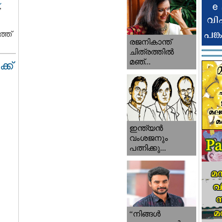
,
്ത്
രജനികാന്ത്
ചിത്രത്തിൽ
മഞ്...
്ക്
ഇന്ത്യൻ
വംശജനും
പത്നിക്കു...
“നിങ്ങള്‍