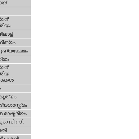
യ്‌
യന്‍
്രീയം
ിലാളി
ിത്യം
ൂഹ്യക്ഷേമം
ീതം
യന്‍
്രീയ
ക്കള്‍
ം
റകൃത്യം
്യശാസ്ത്രം
 രാഷ്ട്രീയം
എം.സി.സി.
തി
‍പ്പുകള്‍