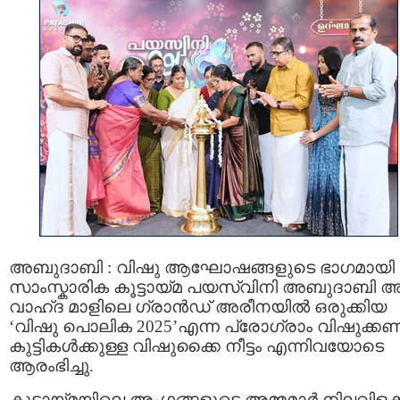
അബുദാബി : വിഷു ആഘോഷങ്ങളുടെ ഭാഗമായി
സാംസ്കാരിക കൂട്ടായ്മ പയസ്വിനി അബുദാബി
വാഹ്ദ മാളിലെ ഗ്രാൻഡ് അരീനയിൽ ഒരുക്കിയ
‘വിഷു പൊലിക 2025’എന്ന പ്രോഗ്രാം വിഷുക്കണ
കുട്ടികൾക്കുള്ള വിഷുക്കൈ നീട്ടം എന്നിവയോടെ
ആരംഭിച്ചു.
കൂട്ടായ്മയിലെ അംഗങ്ങളുടെ അമ്മമാർ നിലവിളക്ക