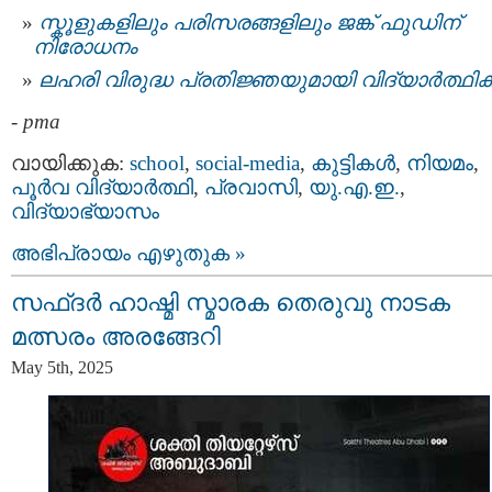
സ്കൂളുകളിലും പരിസരങ്ങളിലും ജങ്ക് ഫുഡിന്
നിരോധനം
ലഹരി വിരുദ്ധ പ്രതിജ്ഞയുമായി വിദ്യാർത്ഥ
-
pma
വായിക്കുക:
school
,
social-media
,
കുട്ടികള്‍
,
നിയമം
,
പൂര്‍വ വിദ്യാര്‍ത്ഥി
,
പ്രവാസി
,
യു.എ.ഇ.
,
വിദ്യാഭ്യാസം
അഭിപ്രായം എഴുതുക »
സഫ്ദർ ഹാഷ്മി സ്മാരക തെരുവു നാടക
മത്സരം അരങ്ങേറി
May 5th, 2025