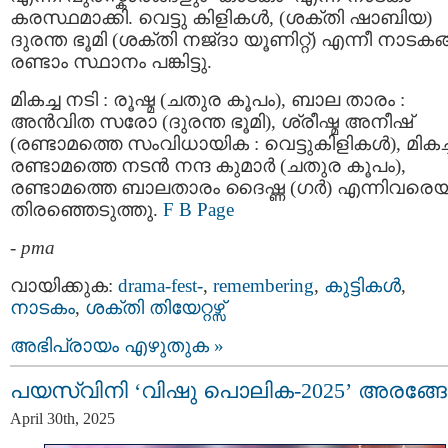
കരസ്ഥമാക്കി. വെട്ടു കിളികൾ, (ശക്തി ഷാബിയ)
ദുരന്ത ഭൂമി (ശക്തി നജ്‌ദാ യൂണിറ്റ്) എന്നീ നാടക
രണ്ടാം സ്ഥാനം പങ്കിട്ടു.
മികച്ച നടി : രൂഷ്മ (ചതുര കൂപം), ബാല താരം :
അൻവിത സരോ (ദുരന്ത ഭൂമി), ശ്രീഷ്മ അനീഷ്
(രണ്ടാമത്തെ സംവിധായിക : വെട്ടുകിളികൾ), മികച്
രണ്ടാമത്തെ നടൻ നന്ദ കുമാർ (ചതുര കൂപം),
രണ്ടാമത്തെ ബാലതാരം ദൈഷ്ണ (ഗർ) എന്നിവരെയ
തിരഞ്ഞെടുത്തു.
F B Page
-
pma
വായിക്കുക:
drama-fest-
,
remembering
,
കുട്ടികള്‍
,
നാടകം
,
ശക്തി തിയേറ്റഴ്സ്
അഭിപ്രായം എഴുതുക »
പയസ്വിനി ‘വിഷു പൊലിക-2025’ അരങ്ങേ
April 30th, 2025