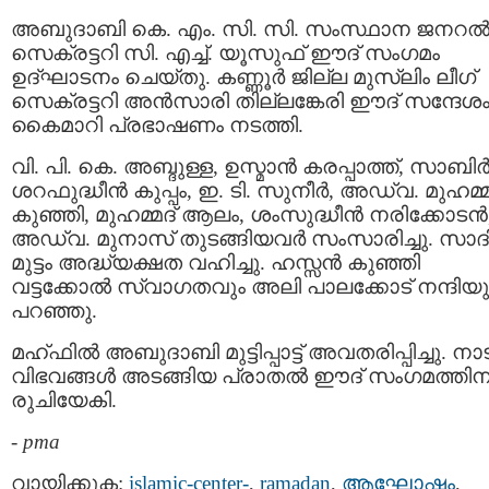
അബുദാബി കെ. എം. സി. സി. സംസ്ഥാന ജനറ
സെക്രട്ടറി സി. എച്ച്. യൂസുഫ് ഈദ് സംഗമം
ഉദ്ഘാടനം ചെയ്തു. കണ്ണൂർ ജില്ല മുസ്ലിം ലീഗ്
സെക്രട്ടറി അൻസാരി തില്ലങ്കേരി ഈദ് സന്ദേശ
കൈമാറി പ്രഭാഷണം നടത്തി.
വി. പി. കെ. അബ്ദുള്ള, ഉസ്മാൻ കരപ്പാത്ത്, സാബിർ
ശറഫുദ്ധീൻ കുപ്പം, ഇ. ടി. സുനീർ, അഡ്വ. മുഹമ്മദ
കുഞ്ഞി, മുഹമ്മദ്‌ ആലം, ശംസുദ്ധീൻ നരിക്കോടൻ
അഡ്വ. മു‌നാസ് തുടങ്ങിയവർ സംസാരിച്ചു. സാദി
മുട്ടം അദ്ധ്യക്ഷത വഹിച്ചു. ഹസ്സൻ കുഞ്ഞി
വട്ടക്കോൽ സ്വാഗതവും അലി പാലക്കോട് നന്ദിയു
പറഞ്ഞു.
മഹ്ഫിൽ അബുദാബി മുട്ടിപ്പാട്ട് അവതരിപ്പിച്ചു. ന
വിഭവങ്ങൾ അടങ്ങിയ പ്രാതൽ ഈദ് സംഗമത്തിന
രുചിയേകി.
-
pma
വായിക്കുക:
islamic-center-
,
ramadan
,
ആഘോഷം
,