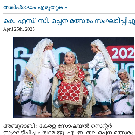
അഭിപ്രായം എഴുതുക »
കെ. എസ്. സി. ഒപ്പന മത്സരം സംഘടിപ്പിച്ച
April 25th, 2025
അബുദാബി : കേരള സോഷ്യല്‍ സെന്റർ
സംഘടിപ്പിച്ച പ്രഥമ യു. എ. ഇ. തല ഒപ്പന മത്സരം