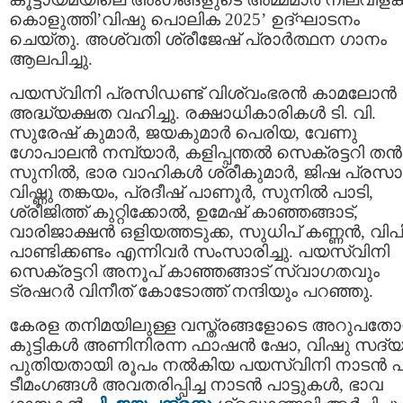
കൊളുത്തി’വിഷു പൊലിക 2025’ ഉദ്ഘാടനം
ചെയ്തു. അശ്വതി ശ്രീജേഷ് പ്രാർത്ഥന ഗാനം
ആലപിച്ചു.
പയസ്വിനി പ്രസിഡണ്ട് വിശ്വംഭരൻ കാമലോൻ
അദ്ധ്യക്ഷത വഹിച്ചു. രക്ഷാധികാരികൾ ടി. വി.
സുരേഷ് കുമാർ, ജയകുമാർ പെരിയ, വേണു
ഗോപാലൻ നമ്പ്യാർ, കളിപ്പന്തൽ സെക്രട്ടറി തൻ
സുനിൽ, ഭാര വാഹികൾ ശ്രീകുമാർ, ജിഷ പ്രസാദ
വിഷ്ണു തങ്കയം, പ്രദീഷ് പാണൂർ, സുനിൽ പാടി,
ശ്രീജിത്ത് കുറ്റിക്കോൽ, ഉമേഷ് കാഞ്ഞങ്ങാട്,
വാരിജാക്ഷൻ ഒളിയത്തടുക്ക, സുധിപ് കണ്ണൻ, വി
പാണ്ടിക്കണ്ടം എന്നിവർ സംസാരിച്ചു. പയസ്വിനി
സെക്രട്ടറി അനൂപ് കാഞ്ഞങ്ങാട് സ്വാഗതവും
ട്രഷറർ വിനീത് കോടോത്ത് നന്ദിയും പറഞ്ഞു.
കേരള തനിമയിലുള്ള വസ്ത്രങ്ങളോടെ അറുപതോ
കുട്ടികൾ അണിനിരന്ന ഫാഷൻ ഷോ, വിഷു സദ്യ
പുതിയതായി രൂപം നൽകിയ പയസ്വിനി നാടൻ പാട
ടീമംഗങ്ങൾ അവതരിപ്പിച്ച നാടൻ പാട്ടുകൾ, ഭാവ