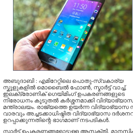
അബുദാബി : എമിറേറ്റിലെ പൊതു-സ്വകാര്യ
സ്കൂളുകളിൽ മൊബൈൽ ഫോൺ, സ്മാർട്ട് വാച്ച്,
ഇലക്‌ട്രോണിക് ഗെയിമിംഗ് ഉപകരണങ്ങളുടെ
നിരോധനം കൂടുതൽ കർശ്ശനമാക്കി വിദ്യാഭ്യാ
മന്ത്രാലയം. രാജ്യത്തെ ഉയർന്ന വിദ്യാഭ്യാസ 
വാരവും അച്ചടക്കാധിഷ്ഠിത വിദ്യാഭ്യാസ ദർശന
ഉറപ്പാക്കുന്നതിന്റെ ഭാഗമാണ് നടപടികൾ.
സ്മാർട്ട് ഉപകരണങ്ങളോടുള്ള ആസക്തി, മാനസി