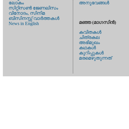
ലോകം
അനുഭവങ്ങള്‍
സിറ്റിസണ്‍ ജേണലിസം
വിനോദം, സിനിമ
ബിസിനസ്സ് വാര്‍ത്തകള്‍
മഞ്ഞ (മാഗസിന്‍)
News in English
കവിതകള്‍
ചിത്രകല
അഭിമുഖം
കഥകള്‍
കുറിപ്പുകള്‍
മരമെഴുതുന്നത്