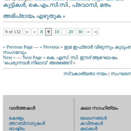
കുട്ടികള്‍
,
കെ.എം.സി.സി.
,
പ്രവാസി
,
മതം
അഭിപ്രായം എഴുതുക »
9 of 132
|«
«
8
9
10
20
30
»
»|
« Previous Page
—
« Previous
«
ഇമ ഇഫ്‌താർ വിരുന്നും കുടും
സംഗമവും
Next »
—
Next Page »
കെ. എസ്. സി. ഈദ് ആഘോഷം
‘പെരുന്നാൾ നിലാവ്’ അരങ്ങേറി
»
സ്വകാര്യതാ നയം
|
സംഘടനാ 
വാര്‍ത്തകള്‍
കലാ സാഹിത്യം
കേരളം
ലേഖനങ്ങള്‍
അറബിനാടുകള്‍
കവിതകള്‍
രാഷ്ട്രം
കഥകള്‍