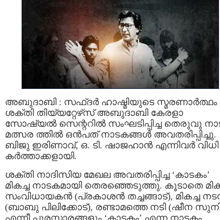
അബുദാബി : സഫ്ദർ ഹാഷ്മിയുടെ സ്മരണാർത്ഥം
ശക്തി തിയ്യറ്റേഴ്‌സ് അബുദാബി കേരളാ
സോഷ്യൽ സെന്ററിൽ സംഘടിപ്പിച്ച തെരുവു ന
മത്സര ത്തിൽ ഒൻപത് നാടകങ്ങൾ അവതരിപ്പിച്ചു.
ബിജു ഇരിണാവ്, ഒ. ടി. ഷാജഹാൻ എന്നിവർ വിധി
കർത്താക്കളായി.
ശക്തി നാദിസിയ മേഖല അവതരിപ്പിച്ച ‘കാടകം’
മികച്ച നാടകമായി തെരഞ്ഞെടുത്തു. കൂടാതെ മികച
സംവിധായകൻ (പ്രകാശൻ തച്ചങ്ങാട്), മികച്ച ന
(ബാബു പിലിക്കോട്), രണ്ടാമത്തെ നടി (ഷീന സുന
എന്നീ പുരസ്കാരങ്ങളും ‘കാടകം’ എന്ന നാടകം