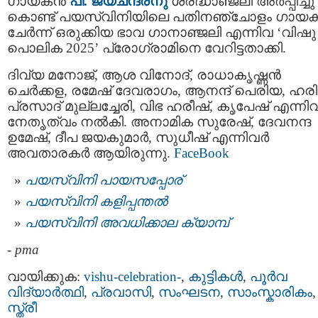
ഗായകൻ
പി. ജയചന്ദ്രനു
ശ്രദ്ധാഞ്ജലി അർപ്പിച്ചു
കൊണ്ട് പയസ്വിനിയിലെ പതിനഞ്ചോളം ഗായ
ചേർന്ന് ഒരുക്കിയ ഭാവ ഗാനാഞ്ജലി എന്നിവ ‘വിഷു
പൊലിക 2025’ പ്രോഗ്രാമിനെ വേറിട്ടതാക്കി.
ദിവ്യ മനോജ്, ആശ വിനോദ്, രാധാകൃഷ്ണൻ
ചെർക്കള, രമേഷ് ദേവരാഗം, ആനന്ദ് പെരിയ, ഹരി
പ്രസാദ് മുല്ലച്ചേരി, വിഭ ഹരീഷ്, കൃപേഷ് എന്നി
നേതൃത്വം നൽകി. അനാമിക സുരേഷ്, ദേവനന്ദ
ഉമേഷ്, ദീപ ജയകുമാർ, സുധീഷ് എന്നിവർ
അവതാരകർ ആയിരുന്നു.
FaceBook
പയസ്വിനി പായസപ്പോര്
പയസ്വിനി കളിപ്പന്തല്‍
പയസ്വിനി അവധിക്കാല ക്യാമ്പ്
-
pma
വായിക്കുക:
vishu-celebration-
,
കുട്ടികള്‍
,
പൂര്‍വ
വിദ്യാര്‍ത്ഥി
,
പ്രവാസി
,
സംഘടന
,
സാംസ്കാരികം
,
സ്ത്രീ