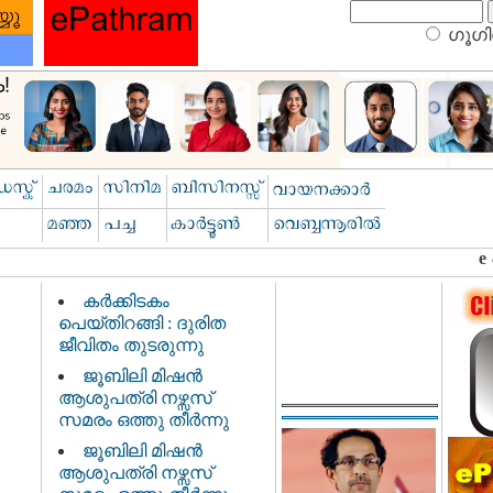
ഗൂഗിള
കർക്കിടകം
പെയ്തിറങ്ങി : ദുരിത
ജീവിതം തുടരുന്നു
ജൂബിലി മിഷൻ
ആശുപത്രി നഴ്സസ്
സമരം ഒത്തു തീർന്നു
ജൂബിലി മിഷൻ
ആശുപത്രി നഴ്സസ്