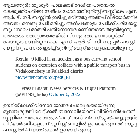
ആലത്തൂര്‍ : തൃശൂർ- പാലക്കാട് ദേശീയ പാതയിൽ
വടക്കുഞ്ചേരിക്കു സമീപം മംഗലത്ത് ടൂറിസ്റ്റ് ബസ്സ് കെ. എസ
ആര്‍. ടി. സി. ബസ്സില്‍ ഇടിച്ചു മറിഞ്ഞു അഞ്ച് വിദ്യാർത്ഥ
അടക്കം ഒമ്പതു പേര്‍ മരിച്ചു. അന്‍പതോളം പേര്‍ക്ക് പരിക്കേറ്റു
ബുധനാഴ്ച രാത്രി പതിനൊന്നര മണിയോടെ ആയിരുന്നു
അപകടം. കൊട്ടാരക്കരയിൽ നിന്നും കോയമ്പത്തൂര്‍ക്ക്
പോവുകയായിരുന്ന കെ. എസ്. ആര്‍. ടി. സി. സൂപ്പർ ഫാസ്റ്റ്
ബസ്സിനു പിന്നില്‍ ഇടിച്ച് ടൂറിസ്റ്റ് ബസ്സ് മറിയുകയായിരുന്നു.
Kerala | 9 killed in an accident as a bus carrying school
students on excursion collides with a public transport bus in
Vadakkenchery in Palakkad district
pic.twitter.com/kSx2pedQRl
— Prasar Bharati News Services & Digital Platform
(@PBNS_India)
October 6, 2022
ഊട്ടിയിലേക്ക് വിനോദ യാത്ര പോവുകയായിരുന്ന,
മുളന്തുരുത്തി വെട്ടിക്കൽ ബസേലിയോസ് വിദ്യാ നികേതൻ
സ്കൂളിലെ പത്താം തരം, പ്ലസ് വൺ, പ്ലസ് ടു ക്ലാസ്സുകള
വിദ്യാർത്ഥി കളാണ് ടൂറിസ്റ്റ് ബസ്സില്‍ ഉണ്ടായിരുന്നത്. സൂപ്പര
ഫാസ്റ്റില്‍ 49 യാത്രക്കാർ ഉണ്ടായിരുന്നു.