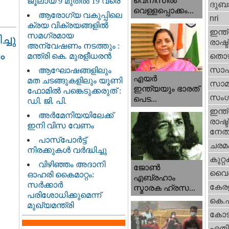
വെനീസില്‍
ജൂലായ് 9 മുതൽ 19 വരെ
ദുബാ
വെള്ളപ്പൊക്കം...
ആരോഗ്യ വകുപ്പിലെ
nri
ക്രയ വിക്രയങ്ങളിൽ
ഇന്ത്
സമഗ്രമായ
ച്ചു
രാഷ്ട
അന്വേഷണം നടത്തും :
ം
മന്ത്രി കെ. മുരളീധരൻ
തൊഴ
സാഹ
ആഘോഷങ്ങളിലും
എയര്‍
മത ചടങ്ങുകളിലും യൂണി
സാമ
ഇന്ത്യയും ഭാരത്
ഫോമിൽ പങ്കെടുക്കരുത് :
സംഗ
പെട...
ഡി. ജി. പി.
ഇന്ത്
അർമേനിയയിലേക്ക്
രാഷ്ട
ഇനി വിസ വേണം
നേതാ
പാസ്‌പോർട്ട്
ചരമ
നിരക്കുകൾ വർദ്ധിച്ചു
കുറ്
വിഴിഞ്ഞം അദാനി
ജോണ്‍
വൈദ
ഓഹരി കൈമാറ്റം:
എബ്രഹാം
സർക്കാർ
കേരള
സ്മാരക ഹ്രസ...
പരിശോധിക്കുമെന്ന്
കെ.
മുഖ്യമന്ത്രി
കോട
എതിര്