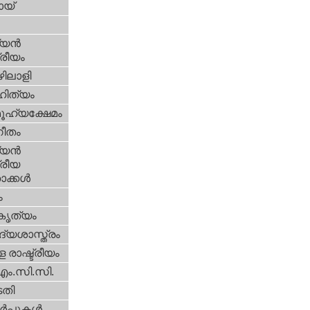
യ്‌
യന്‍
്രീയം
ിലാളി
ിത്യം
ൂഹ്യക്ഷേമം
ീതം
യന്‍
്രീയ
ക്കള്‍
ം
റകൃത്യം
്യശാസ്ത്രം
 രാഷ്ട്രീയം
എം.സി.സി.
തി
‍പ്പുകള്‍