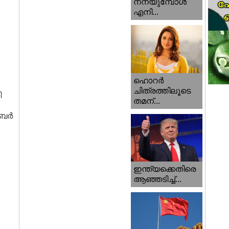
നനയുമ്പോള്‍
എനി...
ഹൊറര്‍
ചിത്രത്തിലൂടെ
ി
തമന്...
ബര്‍
ഇന്ത്യക്കെതിരെ
ആഞ്ഞടിച്ച്...