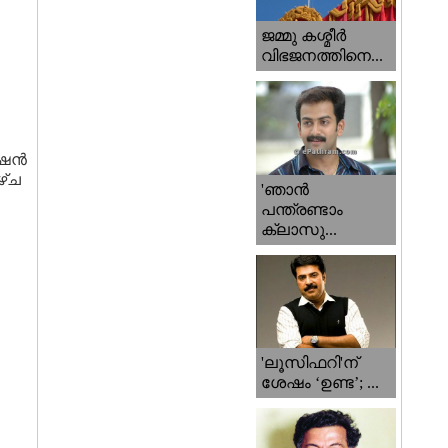
ജമ്മു കശ്മീ‍ർ
വിഭജനത്തിനെ...
ഷന്‍
ഴ്ച
'ഞാന്‍
പന്ത്രണ്ടാം
ക്ലാസു...
'ലൂസിഫറി'ന്
ശേഷം ‘ഉണ്ട’; ...