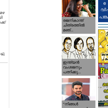
 മഴ
യി
രജനികാന്ത്
്ക്
ചിത്രത്തിൽ
മഞ്...
്ചു
ഇന്ത്യൻ
വംശജനും
പത്നിക്കു...
“നിങ്ങള്‍