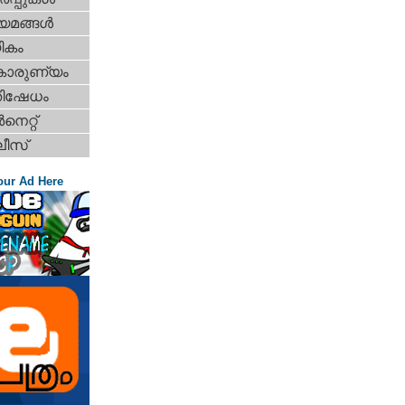
യമങ്ങള്‍
ികം
കാരുണ്യം
തിഷേധം
‍നെറ്റ്‌
ീസ്
our Ad Here