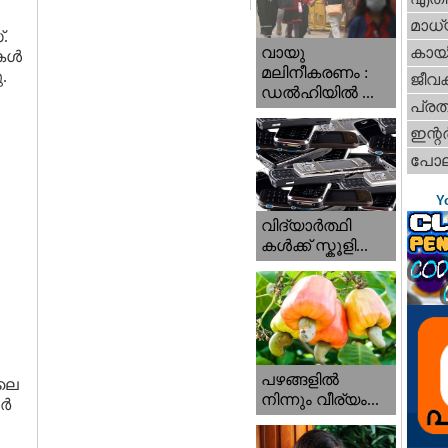
മാധ്
്.
വായു
കായ
ികൾ
മലിനീകരണം :
.
ജീവ
ഡൽഹിയിൽ ...
പ്ര
ഇന്റര്
പോല
Y
വിദ്യാർത്ഥി
കൾക്ക് സ്കൂളി...
പഴങ്ങളില്‍
ിലെ
നിന്നും വീര്യം...
്‍