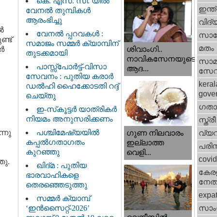
കെ. എസ്. സി. യിൽ
ഇന്ത
വേനൽ തുമ്പികൾ
ആരംഭിച്ചു
വിദ്
ൽ
വേനൽ പ്പറവകൾ :
സാങ്
ണ്ട്
സമാജം സമ്മർ ക്യാമ്പിന്
മതം
കർ
ശിവാംഗി..
തുടക്കമായി
നാവികസേനയുടെ
സാമ
പാസ്സ്പോർട്ട്-വിസാ
ആദ...
സേ
സേവനം : പുതിയ കരാർ
keral
ഡൽഹി ഹൈക്കോടതി റദ്ദ്
gove
ചെയ്തു
ഗതാ
ഇ-സ്‌കൂട്ടർ യാത്രികർ
നിയമം അനുസരിക്കണം
സ്ത്രീ
്നു
പശ്ചിമേഷ്യയിൽ
വ്യ
ഗുണ നിലവാരം
കപ്പൽഗതാഗതം
ഇല്ലാത്ത
പരിസ
കുറഞ്ഞു
വെളി...
covi
ഞു.
ഖിദ്മ : പുതിയ
കേരള
ഭാരവാഹികളെ
നേതാ
തെരഞ്ഞെടുത്തു
expa
സമ്മർ ക്യാമ്പ്
‘ഇൻസൈറ്റ്-2026’
സാംസ