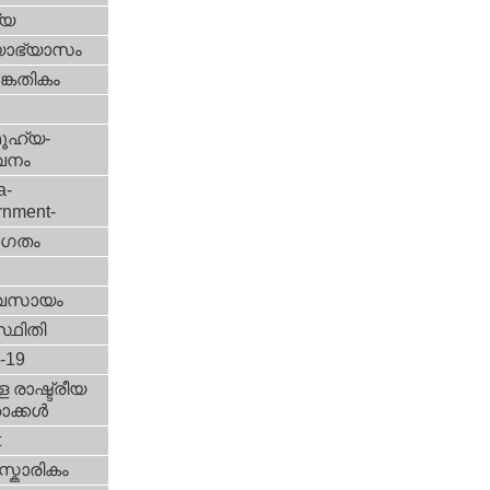
്യ
യാഭ്യാസം
കേതികം
ൂഹ്യ-
വനം
a-
rnment-
ഗതം
വസായം
്ഥിതി
d-19
 രാഷ്ട്രീയ
ക്കള്‍
t
്കാരികം