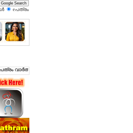
്‍
eപത്രം‍