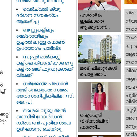
സമരം ഒത്തു തീർന്നു
വെര്‍ച്വല്‍ ക്യൂ
പ്ര
പൗരത്വം
ദര്‍ശന സൗകര്യം
നിയ
ഇല്ലാതെ
ആരംഭിച്ചു
ആക്കുവാന്...
സാമ
ബസ്സുകളിലും
മെട്രോയിലും
സം
ഉച്ചത്തിലുള്ള ഫോൺ
യു.
ഉപയോഗം പാടില്ല
ആര
സൂപ്പർ മാർക്കറ്റു
സാമ്
കളിലെ ക്യാഷ് കൗണ്ടറു
മരട് ഫ്ലാറ്റുകൾ
കളിൽ ജങ്ക് ഫുഡുകൾക്ക്
വിവാ
ൽ
പൊളിക്കാ...
വിലക്ക്
ആഘ
ധര്‍മ്മേന്ദ്ര പ്രധാൻ
ൽ
ബഹു
രാജി വെക്കാതെ സമരം
ച്
പൂര്‍
അവസാനിപ്പിക്കില്ല : സി.
വിദ്യ
ജെ. പി.
കുട്ട
ശൈഖ ലുബ്ന അൽ
റ്റ്
ഐഐടി
ഖാസിമി ഗോൾഡൻ
അബു
യും
വിദ്യാര്‍ഥിനി
ഡ്രാഗൺ പുതിയ ശാഖ
മനു
ഫാത്തി...
ഉദ്ഘാടനം ചെയ്തു
socia