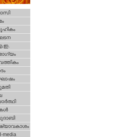
വാസി
മം
ൂഹികം
ഘടന
എ.ഇ.
ോഗ്യം
പത്തികം
ദം
ോഷം
മതി
വ
ാര്‍ത്ഥി
ികള്‍
ദാബി
ഷ്യാവകാശം
l-media