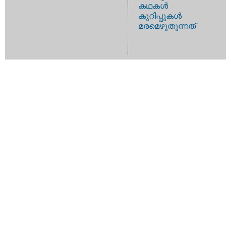
കഥകള്‍
കുറിപ്പുകള്‍
മരമെഴുതുന്നത്