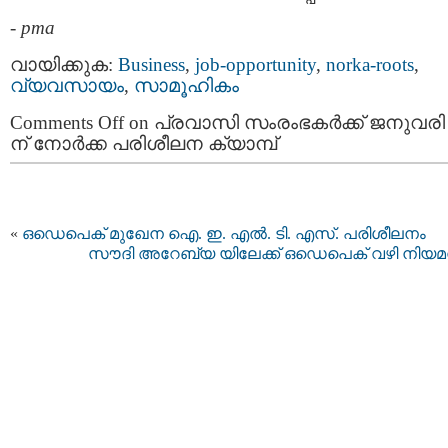
-
pma
വായിക്കുക:
Business
,
job-opportunity
,
norka-roots
,
വ്യവസായം
,
സാമൂഹികം
Comments Off
on പ്രവാസി സംരംഭകർക്ക് ജനുവരി
ന് നോർക്ക പരിശീലന ക്യാമ്പ്
«
ഒഡെപെക് മുഖേന ഐ. ഇ. എൽ. ടി. എസ്. പരിശീലനം
സൗദി അറേബ്യ യിലേക്ക് ഒഡെപെക് വഴി നിയ