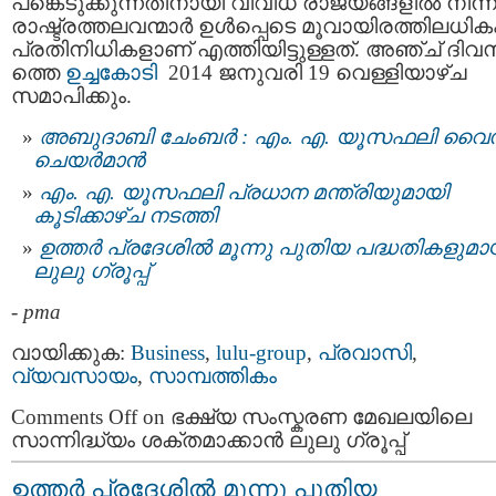
പങ്കെടുക്കുന്നതിനായി വിവിധ രാജ്യങ്ങളിൽ നിന്ന
രാഷ്ട്രത്തലവന്മാർ ഉൾപ്പെടെ മൂവായിരത്തിലധിക
പ്രതിനിധികളാണ് എത്തിയിട്ടുള്ളത്. അഞ്ച് ദി
ത്തെ
ഉച്ചകോടി
2014 ജനുവരി 19 വെള്ളിയാഴ്ച
സമാപിക്കും.
അബുദാബി ചേംബര്‍ : എം. എ. യൂസഫലി വൈ
ചെയര്‍മാന്‍
എം. എ. യൂസഫലി പ്രധാന മന്ത്രിയുമായി
കൂടിക്കാഴ്ച നടത്തി
ഉത്തർ പ്രദേശിൽ മൂന്നു പുതിയ പദ്ധതികളുമാ
ലുലു ഗ്രൂപ്പ്
-
pma
വായിക്കുക:
Business
,
lulu-group
,
പ്രവാസി
,
വ്യവസായം
,
സാമ്പത്തികം
Comments Off
on ഭക്ഷ്യ സംസ്കരണ മേഖലയിലെ
സാന്നിദ്ധ്യം ശക്തമാക്കാൻ ലുലു ഗ്രൂപ്പ്
ഉത്തർ പ്രദേശിൽ മൂന്നു പുതിയ