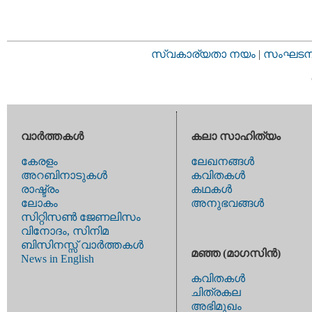
സ്വകാര്യതാ നയം
|
സംഘടനാ 
വാര്‍ത്തകള്‍
കലാ സാഹിത്യം
കേരളം
ലേഖനങ്ങള്‍
അറബിനാടുകള്‍
കവിതകള്‍
രാഷ്ട്രം
കഥകള്‍
ലോകം
അനുഭവങ്ങള്‍
സിറ്റിസണ്‍ ജേണലിസം
വിനോദം, സിനിമ
ബിസിനസ്സ് വാര്‍ത്തകള്‍
മഞ്ഞ (മാഗസിന്‍)
News in English
കവിതകള്‍
ചിത്രകല
അഭിമുഖം