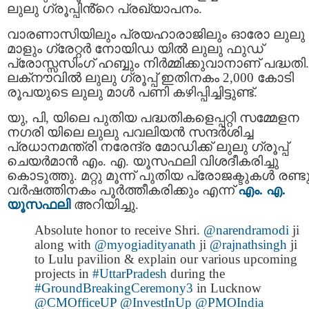
ലുലു ഗ്രൂപ്പിൻ്റെ പ്രഖ്യാപനം.
വാരണാസിയിലും പ്രയഹാരാജിലും ഓരോ ലുലു
മാളും ഗ്രേറ്റർ നോയിഡ യിൽ ലുലു ഫുഡ്
പ്രോസ്സസിംഗ് ഹബ്ബും നിർമ്മിക്കുവാനാണ് പദ്ധതി.
ലക്‌നൗവിൽ ലുലു ഗ്രൂപ്പ് ഇതിനകം 2,000 കോടി
രൂപയുടെ ലുലു മാൾ പണി കഴിപ്പിച്ചിട്ടുണ്ട്.
യു, പി, യിലെ പുതിയ പദ്ധതികളെപ്പറ്റി സമ്മേളന
നഗരി യിലെ ലുലു പവലിയൻ സന്ദർശിച്ച
പ്രധാനമന്ത്രി നരേന്ദ്ര മോഡിക്ക് ലുലു ഗ്രൂപ്പ്
ചെയർമാൻ എം. എ. യൂസഫലി വിശദീകരിച്ചു
കൊടുത്തു. മറ്റു മൂന്ന് പുതിയ പ്രോജക്ടുകൾ രണ്ട
വർഷത്തിനകം പൂർത്തീകരിക്കും എന്ന്
എം. എ.
യൂസഫലി
അറിയിച്ചു.
Absolute honor to receive Shri.
@narendramodi
ji
along with
@myogiadityanath
ji
@rajnathsingh
ji
to Lulu pavilion & explain our various upcoming
projects in
#UttarPradesh
during the
#GroundBreakingCeremony3
in Lucknow
@CMOfficeUP
@InvestInUp
@PMOIndia