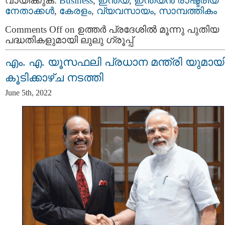
വായിക്കുക:
Business
,
ഇന്ത്യ
,
ഇന്ത്യന്‍ രാഷ്ട്രീയ
നേതാക്കള്‍
,
കേരളം
,
വ്യവസായം
,
സാമ്പത്തികം
Comments Off
on ഉത്തർ പ്രദേശിൽ മൂന്നു പുതിയ
പദ്ധതികളുമായി ലുലു ഗ്രൂപ്പ്
എം. എ. യൂസഫലി പ്രധാന മന്ത്രി യുമായ
കൂടിക്കാഴ്ച നടത്തി
June 5th, 2022