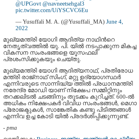
@UPGovt
@navneetsehgal3
pic.twitter.com/UiYSCVC6Eu
— Yusuffali M. A. (@Yusuffali_MA)
June 4,
2022
മുഖ്യമന്ത്രി യോഗി ആദിത്യ നാഥിന്‍റെ
നേതൃത്വത്തിൽ യു. പി. യിൽ നടപ്പാക്കുന്ന മികച്ച
വികസന സംരംഭങ്ങളെ യൂസഫലി
പ്രശംസിക്കുകയും ചെയ്തു.
മുഖ്യമന്ത്രി യോഗി ആദിത്യനാഥ്, പ്രതിരോധ
മന്ത്രി രാജ്‌നാഥ് സിംഗ്, മറ്റു ഉദ്യോഗസ്ഥർ
എന്നിവരുടെ സാന്നിദ്ധ്യ ത്തിൽ പ്രധാനമന്ത്രി
നരേന്ദ്ര മോഡി യാണ് നിക്ഷേപ സമ്മിറ്റിനും
തറക്കലിടൽ ചടങ്ങിനും തുടക്കം കുറിച്ചത്. 600-ല്‍
അധികം നിക്ഷേപകർ വിവിധ സംരംഭങ്ങൾ, മെഗാ
പ്രോജക്ടുകൾ, സാങ്കേതിക കണ്ടു പിടിത്തങ്ങൾ
എന്നിവ ഉച്ച കോടി യിൽ പ്രദർശിപ്പിക്കുന്നുണ്ട്.
-
pma