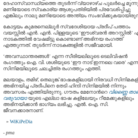
ദേഹാസ്വാസ്ഥ്യത്തെ തുടർന്ന് വ്യാഴാഴ്ച പുലർച്ചെ മൂന്ന
മണിയോടെ സ്വകാര്യ ആശുപത്രിയിൽ പ്രവേശിപ്പിച്ചു
എങ്കിലും നാലു മണിയോടെ അന്ത്യം സംഭവിക്കുകയായിരുന്
കോട്ടയം കുമരനെല്ലൂര്‍ സ്വദേശിയായ പ്രദീപ് പത്താം
വയസ്സിൽ എൻ. എൻ. പിള്ളയുടെ ‘ഈശ്വരൻ അറസ്റ്റിൽ’ എ
നാടകത്തിൽ വേഷമിട്ടു കൊണ്ടാണ് അഭിനയ രംഗത്ത്
എത്തുന്നത്. തുടര്‍ന്ന് നാടകങ്ങളില്‍ സജീവമായി.
‘അവസ്ഥാന്തരങ്ങൾ’ എന്ന സീരിയലിലൂടെ ടെലിവിഷന്‍
രംഗത്തും ഐ. വി. ശശിയുടെ ‘ഈ നാട് ഇന്നലെ വരെ’ എന്
സിനിമയിലൂടെ ചലച്ചിത്ര രംഗത്തും എത്തി.
മലയാളം, തമിഴ്, തെലുങ്ക് ഭാഷകളിലായി നിരവധി സിനിമക
അഭിനയിച്ച പ്രദീപിനെ തേടി ഹിന്ദി സിനിമയിൽ നിന്നും
അവസരം എത്തിയിരുന്നു. ഗൗതം മേനോന്‍റെ
വിണ്ണൈ താണ്
വരുവായാ
യുടെ എല്ലാ ഭാഷ കളിലേയും റീമേക്കുകളിലും
അഭിനയിക്കാൻ ഭാഗ്യം ലഭിച്ചു. എല്‍. ഐ. സി.
ജീവനക്കാരനാണ്.
WiKiPeDia
-
pma