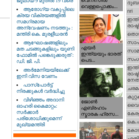
വെനീസില്‍
ജൂലായ് 9 മുതൽ 19 വരെ
ദുബാ
വെള്ളപ്പൊക്കം...
ആരോഗ്യ വകുപ്പിലെ
nri
ക്രയ വിക്രയങ്ങളിൽ
ഇന്ത്
സമഗ്രമായ
രാഷ്ട
അന്വേഷണം നടത്തും :
മന്ത്രി കെ. മുരളീധരൻ
തൊഴ
സാഹ
ആഘോഷങ്ങളിലും
എയര്‍
മത ചടങ്ങുകളിലും യൂണി
സാമ
ഇന്ത്യയും ഭാരത്
ഫോമിൽ പങ്കെടുക്കരുത് :
സംഗ
പെട...
ഡി. ജി. പി.
ഇന്ത്
അർമേനിയയിലേക്ക്
രാഷ്ട
ഇനി വിസ വേണം
നേതാ
പാസ്‌പോർട്ട്
ചരമ
നിരക്കുകൾ വർദ്ധിച്ചു
കുറ്
വിഴിഞ്ഞം അദാനി
ജോണ്‍
വൈദ
ഓഹരി കൈമാറ്റം:
എബ്രഹാം
സർക്കാർ
കേരള
സ്മാരക ഹ്രസ...
പരിശോധിക്കുമെന്ന്
കെ.
മുഖ്യമന്ത്രി
കോട
എതിര്