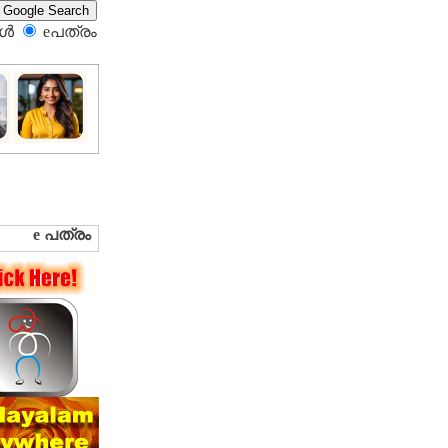
്‍
eപത്രം‍