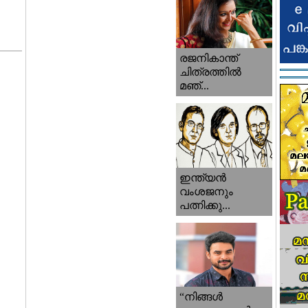
രജനികാന്ത്
ചിത്രത്തിൽ
മഞ്...
ഇന്ത്യൻ
വംശജനും
പത്നിക്കു...
“നിങ്ങള്‍