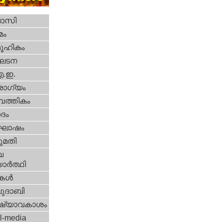
വാസി
മം
ൂഹികം
ഘടന
എ.ഇ.
ോഗ്യം
പത്തികം
ദം
ോഷം
മതി
വ
ാര്‍ത്ഥി
ികള്‍
ദാബി
ഷ്യാവകാശം
l-media