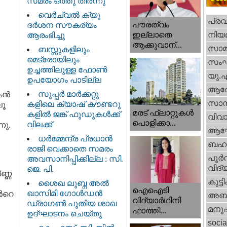
സമരം ഒത്തു തീർന്നു
വെര്‍ച്വല്‍ ക്യൂ
പ്ര
പൗരത്വം
ദര്‍ശന സൗകര്യം
നിയ
ഇല്ലാതെ
ആരംഭിച്ചു
ആക്കുവാന്...
സാമ
ബസ്സുകളിലും
മെട്രോയിലും
സം
ഉച്ചത്തിലുള്ള ഫോൺ
യു.
ഉപയോഗം പാടില്ല
ആര
സൂപ്പർ മാർക്കറ്റു
ന്‍
സാമ്
കളിലെ ക്യാഷ് കൗണ്ടറു
ലൂ
മരട് ഫ്ലാറ്റുകൾ
കളിൽ ജങ്ക് ഫുഡുകൾക്ക്
വിവാ
പൊളിക്കാ...
വിലക്ക്
നു.
ആഘ
ധര്‍മ്മേന്ദ്ര പ്രധാൻ
ബഹു
രാജി വെക്കാതെ സമരം
പൂര്‍
അവസാനിപ്പിക്കില്ല : സി.
വിദ്യ
ജെ. പി.
ണ്ണ
കുട്ട
ശൈഖ ലുബ്ന അൽ
ഐഐടി
ഖാസിമി ഗോൾഡൻ
്‍റെ
അബു
വിദ്യാര്‍ഥിനി
ഡ്രാഗൺ പുതിയ ശാഖ
മനു
ഫാത്തി...
ഉദ്ഘാടനം ചെയ്തു
socia