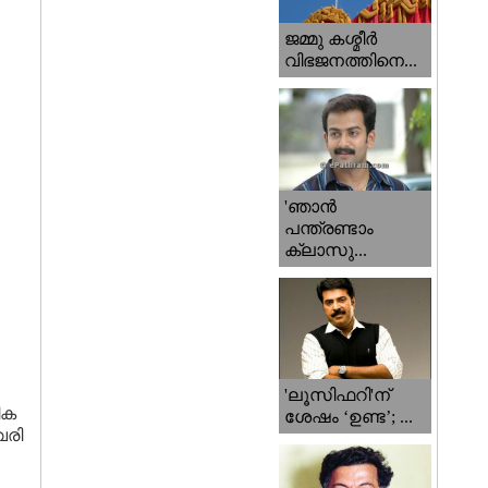
ജമ്മു കശ്മീ‍ർ
വിഭജനത്തിനെ...
'ഞാന്‍
പന്ത്രണ്ടാം
ക്ലാസു...
'ലൂസിഫറി'ന്
ിക
ശേഷം ‘ഉണ്ട’; ...
വരി