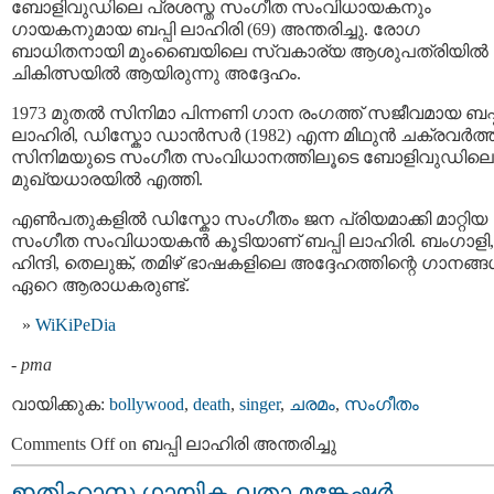
ബോളിവുഡിലെ പ്രശസ്ത സംഗീത സംവിധായകനും
ഗായകനുമായ ബപ്പി ലാഹിരി (69) അന്തരിച്ചു. രോഗ
ബാധിതനായി മുംബൈയിലെ സ്വകാര്യ ആശുപത്രിയില്‍
ചികിത്സയില്‍ ആയിരുന്നു അദ്ദേഹം.
1973 മുതൽ സിനിമാ പിന്നണി ഗാന രംഗത്ത് സജീവമായ ബപ്
ലാഹിരി, ഡിസ്കോ ഡാന്‍സര്‍ (1982) എന്ന മിഥുന്‍ ചക്രവര്‍ത്
സിനിമയുടെ സംഗീത സംവിധാനത്തിലൂടെ ബോളിവുഡിലെ
മുഖ്യധാരയില്‍ എത്തി.
എണ്‍പതുകളില്‍ ഡിസ്കോ സംഗീതം ജന പ്രിയമാക്കി മാറ്റിയ
സംഗീത സംവിധായകന്‍ കൂടിയാണ് ബപ്പി ലാഹിരി. ബംഗാളി,
ഹിന്ദി, തെലുങ്ക്, തമിഴ് ഭാഷകളിലെ അദ്ദേഹത്തിന്റെ ഗാനങ്ങള്‍
ഏറെ ആരാധകരുണ്ട്.
WiKiPeDia
-
pma
വായിക്കുക:
bollywood
,
death
,
singer
,
ചരമം
,
സംഗീതം
Comments Off
on ബപ്പി ലാഹിരി അന്തരിച്ചു
ഇതിഹാസ ഗായിക ലതാ മങ്കേഷ്കര്‍