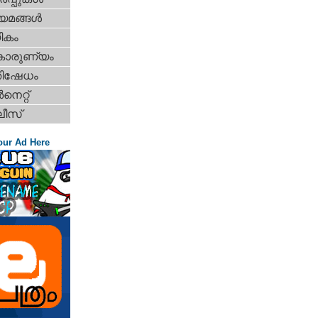
യമങ്ങള്‍
ികം
കാരുണ്യം
തിഷേധം
‍നെറ്റ്‌
ീസ്
our Ad Here