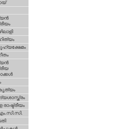
യ്‌
യന്‍
്രീയം
ിലാളി
ിത്യം
ൂഹ്യക്ഷേമം
ീതം
യന്‍
്രീയ
ക്കള്‍
ം
റകൃത്യം
്യശാസ്ത്രം
 രാഷ്ട്രീയം
എം.സി.സി.
തി
‍പ്പുകള്‍