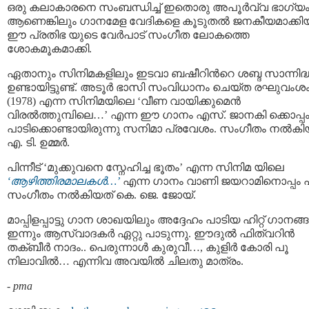
ഒരു കലാകാരനെ സംബന്ധിച്ച് ഇതൊരു അപൂര്‍വ്വ ഭാഗ്യ
ആണെങ്കിലും ഗാനമേള വേദികളെ കൂടുതല്‍ ജനകീയമാക്കി
ഈ പ്രതിഭ യുടെ വേര്‍പാട് സംഗീത ലോകത്തെ
ശോകമൂകമാക്കി.
ഏതാനും സിനിമകളിലും ഇടവാ ബഷീറിന്‍റെ ശബ്ദ സാന്നിദ്
ഉണ്ടായിട്ടുണ്ട്. അടൂര്‍ ഭാസി സംവിധാനം ചെയ്ത രഘുവംശ
(1978) എന്ന സിനിമയിലെ ‘വീണ വായിക്കുമെന്‍
വിരല്‍ത്തുമ്പിലെ…’ എന്ന ഈ ഗാനം എസ്. ജാനകി ക്കൊപ്പ
പാടിക്കൊണ്ടായിരുന്നു സനിമാ പ്രവേശം. സംഗീതം നല്‍കി
എ. ടി. ഉമ്മര്‍.
പിന്നീട് ‘മുക്കുവനെ സ്നേഹിച്ച ഭൂതം’ എന്ന സിനിമ യിലെ
‘ആഴിത്തിരമാലകള്‍…’
എന്ന ഗാനം വാണി ജയറാമിനൊപ്പം പ
സംഗീതം നൽകിയത് കെ. ജെ. ജോയ്.
മാപ്പിളപ്പാട്ടു ഗാന ശാഖയിലും അദ്ദേഹം പാടിയ ഹിറ്റ് ഗാനങ്ങള
ഇന്നും ആസ്വാദകര്‍ ഏറ്റു പാടുന്നു. ഈദുല്‍ ഫിത്വറിന്‍
തക്ബീര്‍ നാദം.. പെരുന്നാള്‍ കുരുവീ…, കുളിര്‍ കോരി പൂ
നിലാവില്‍… എന്നിവ അവയില്‍ ചിലതു മാത്രം.
-
pma