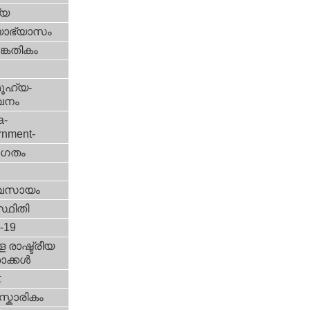
്യ
യാഭ്യാസം
കേതികം
ൂഹ്യ-
വനം
a-
rnment-
ഗതം
വസായം
്ഥിതി
d-19
 രാഷ്ട്രീയ
ക്കള്‍
t
്കാരികം