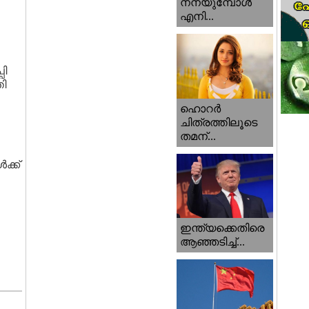
നനയുമ്പോള്‍
എനി...
പി
തി
ഹൊറര്‍
ചിത്രത്തിലൂടെ
തമന്...
ക്ക്
ഇന്ത്യക്കെതിരെ
ആഞ്ഞടിച്ച്...