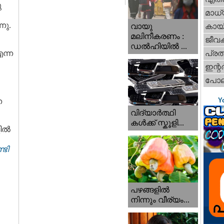
ു
മാധ്
നു.
വായു
കായ
മലിനീകരണം :
ജീവ
ഡൽഹിയിൽ ...
ന്ന
പ്ര
ഇന്റര്
പോല
Y
ന
വിദ്യാർത്ഥി
കൾക്ക് സ്കൂളി...
ളിൽ
ടി
പഴങ്ങളില്‍
നിന്നും വീര്യം...