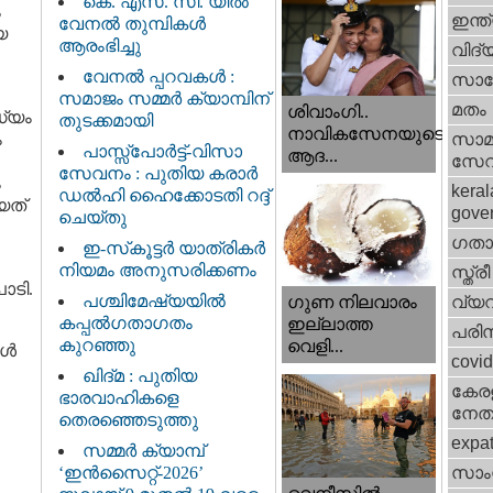
കെ. എസ്. സി. യിൽ
ം
ഇന്ത
വേനൽ തുമ്പികൾ
യ
ആരംഭിച്ചു
വിദ്
വേനൽ പ്പറവകൾ :
സാങ്
സമാജം സമ്മർ ക്യാമ്പിന്
മതം
ശിവാംഗി..
ധ്യം
തുടക്കമായി
നാവികസേനയുടെ
ം
സാമ
പാസ്സ്പോർട്ട്-വിസാ
ആദ...
സേ
സേവനം : പുതിയ കരാർ
ം
keral
ഡൽഹി ഹൈക്കോടതി റദ്ദ്
യത്
gove
ചെയ്തു
ഗതാ
ഇ-സ്‌കൂട്ടർ യാത്രികർ
നിയമം അനുസരിക്കണം
സ്ത്രീ
ാടി.
പശ്ചിമേഷ്യയിൽ
വ്യ
ഗുണ നിലവാരം
കപ്പൽഗതാഗതം
ഇല്ലാത്ത
പരിസ
കുറഞ്ഞു
വെളി...
്‍
covi
ഖിദ്മ : പുതിയ
കേരള
ഭാരവാഹികളെ
നേതാ
തെരഞ്ഞെടുത്തു
expa
സമ്മർ ക്യാമ്പ്
‘ഇൻസൈറ്റ്-2026’
സാംസ