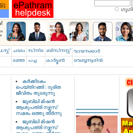
ഗൂഗിള
കർക്കിടകം
പെയ്തിറങ്ങി : ദുരിത
ജീവിതം തുടരുന്നു
ജൂബിലി മിഷൻ
ആശുപത്രി നഴ്സസ്
സമരം ഒത്തു തീർന്നു
ജൂബിലി മിഷൻ
ആശുപത്രി നഴ്സസ്