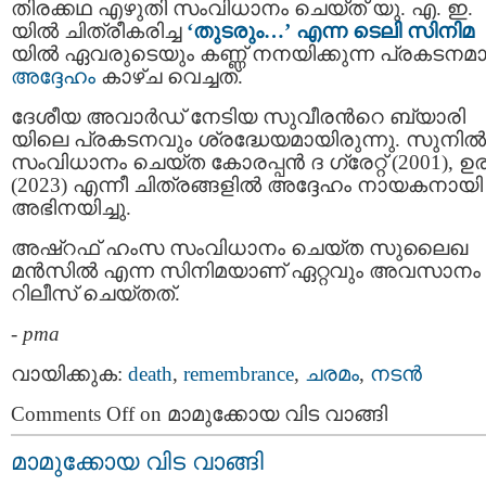
തിരക്കഥ എഴുതി സംവിധാനം ചെയ്ത് യു. എ. ഇ.
യില്‍ ചിത്രീകരിച്ച
‘തുടരും…’ എന്ന ടെലി സിനിമ
യിൽ ഏവരുടെയും കണ്ണ് നനയിക്കുന്ന പ്രകടനമ
അദ്ദേഹം
കാഴ്ച വെച്ചത്.
ദേശീയ അവാര്‍ഡ് നേടിയ സുവീരന്‍റെ ബ്യാരി
യിലെ പ്രകടനവും ശ്രദ്ധേയമായിരുന്നു. സുനില്‍
സംവിധാനം ചെയ്ത കോരപ്പന്‍ ദ ഗ്രേറ്റ് (2001), ഉ
(2023) എന്നീ ചിത്രങ്ങളില്‍ അദ്ദേഹം നായകനായി
അഭിനയിച്ചു.
അഷ്‌റഫ് ഹംസ സംവിധാനം ചെയ്ത സുലൈഖ
മന്‍സില്‍ എന്ന സിനിമയാണ് ഏറ്റവും അവസാനം
റിലീസ് ചെയ്തത്.
-
pma
വായിക്കുക:
death
,
remembrance
,
ചരമം
,
നടന്‍
Comments Off
on മാമുക്കോയ വിട വാങ്ങി
മാമുക്കോയ വിട വാങ്ങി