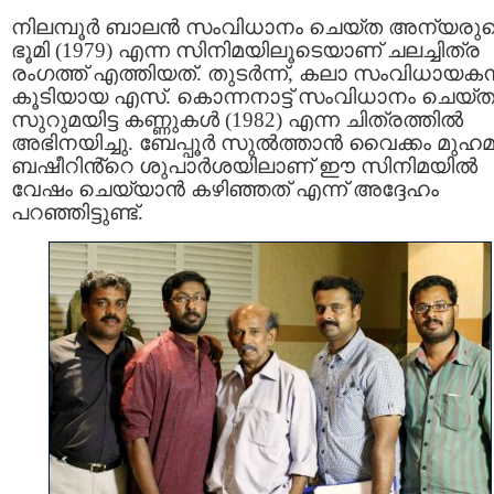
നിലമ്പൂർ ബാലൻ സംവിധാനം ചെയ്ത അന്യരു
ഭൂമി (1979) എന്ന സിനിമയിലൂടെയാണ് ചലച്ചിത്ര
രംഗത്ത് എത്തിയത്. തുടർന്ന്, കലാ സംവിധായകന്
കൂടിയായ എസ്. കൊന്നനാട്ട് സംവിധാനം ചെയ്
സുറുമയിട്ട കണ്ണുകള്‍ (1982) എന്ന ചിത്രത്തില്‍
അഭിനയിച്ചു. ബേപ്പൂർ സുൽത്താൻ വൈക്കം മുഹമ്
ബഷീറിൻ്റെ ശുപാർശയിലാണ് ഈ സിനിമയിൽ
വേഷം ചെയ്യാൻ കഴിഞ്ഞത് എന്ന് അദ്ദേഹം
പറഞ്ഞിട്ടുണ്ട്.