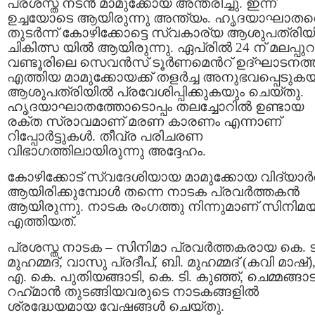
പ്രശസ്ത നടൻ മാമുക്കോയ അന്തരിച്ചു. ഇന്ന്
ഉച്ചയോടെ ആയിരുന്നു അന്ത്യം. ഹൃദയാഘാതത
തുടർന്ന് കോഴിക്കോട്ടെ സ്വകാര്യ ആശുപത്രി
ചികിത്സ യിൽ ആയിരുന്നു. ഏപ്രിൽ 24 ന് മലപ്പുറ
വണ്ടൂരിലെ സെവൻസ് ടൂർണമെന്‍റ് ഉദ്ഘാടനത്ത
എത്തിയ മാമുക്കോയക്ക് തളര്‍ച്ച അനുഭവപ്പെടുകയ
ആശുപത്രിയില്‍ പ്രവേശിപ്പിക്കുകയും ചെയ്തു.
ഹൃദയാഘാതത്തോടൊപ്പം തലച്ചോറില്‍ ഉണ്ടായ
രക്ത സ്രാവമാണ് മരണ കാരണം എന്നാണ്
റിപ്പോര്‍ട്ടുകള്‍. തീവ്ര പരിചരണ
വിഭാഗത്തിലായിരുന്നു അദ്ദേഹം.
കോഴിക്കോട് സ്വദേശിയായ മാമുക്കോയ വിദ്യാർത
ആയിരിക്കുമ്പോൾ തന്നെ നാടക പ്രവർത്തകന്‍
ആയിരുന്നു. നാടക രംഗത്തു നിന്നുമാണ് സിനിമ
എത്തിയത്.
പ്രശസ്ത നാടക – സിനിമാ പ്രവർത്തകരായ കെ. ട
മുഹമ്മദ്, വാസു പ്രദീപ്, ബി. മുഹമ്മദ് (കവി മാഷ്)
എ. കെ. പുതിയങ്ങാടി, കെ. ടി. കുഞ്ഞ്, ചെമ്മങ്ങാട
റഹ്‌മാൻ തുടങ്ങിയവരുടെ നാടകങ്ങളിൽ
ശ്രദ്ധേയമായ വേഷങ്ങൾ ചെയ്തു.