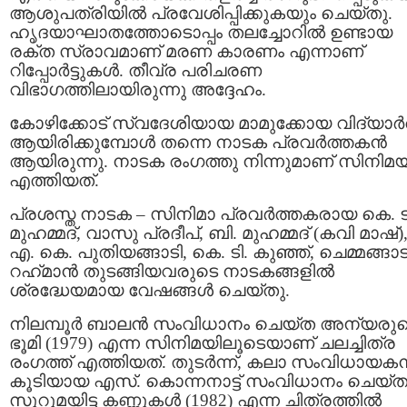
ആശുപത്രിയില്‍ പ്രവേശിപ്പിക്കുകയും ചെയ്തു.
ഹൃദയാഘാതത്തോടൊപ്പം തലച്ചോറില്‍ ഉണ്ടായ
രക്ത സ്രാവമാണ് മരണ കാരണം എന്നാണ്
റിപ്പോര്‍ട്ടുകള്‍. തീവ്ര പരിചരണ
വിഭാഗത്തിലായിരുന്നു അദ്ദേഹം.
കോഴിക്കോട് സ്വദേശിയായ മാമുക്കോയ വിദ്യാർത
ആയിരിക്കുമ്പോൾ തന്നെ നാടക പ്രവർത്തകന്‍
ആയിരുന്നു. നാടക രംഗത്തു നിന്നുമാണ് സിനിമ
എത്തിയത്.
പ്രശസ്ത നാടക – സിനിമാ പ്രവർത്തകരായ കെ. ട
മുഹമ്മദ്, വാസു പ്രദീപ്, ബി. മുഹമ്മദ് (കവി മാഷ്)
എ. കെ. പുതിയങ്ങാടി, കെ. ടി. കുഞ്ഞ്, ചെമ്മങ്ങാട
റഹ്‌മാൻ തുടങ്ങിയവരുടെ നാടകങ്ങളിൽ
ശ്രദ്ധേയമായ വേഷങ്ങൾ ചെയ്തു.
നിലമ്പൂർ ബാലൻ സംവിധാനം ചെയ്ത അന്യരു
ഭൂമി (1979) എന്ന സിനിമയിലൂടെയാണ് ചലച്ചിത്ര
രംഗത്ത് എത്തിയത്. തുടർന്ന്, കലാ സംവിധായകന്
കൂടിയായ എസ്. കൊന്നനാട്ട് സംവിധാനം ചെയ്
സുറുമയിട്ട കണ്ണുകള്‍ (1982) എന്ന ചിത്രത്തില്‍