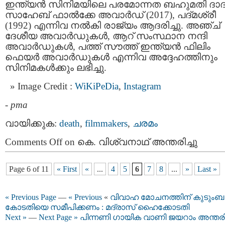
ഇന്ത്യൻ സിനിമയിലെ പരമോന്നത ബഹുമതി ദാ
സാഹേബ് ഫാൽക്കേ അവാർഡ് (2017), പദ്മശ്രീ
(1992) എന്നിവ നൽകി രാജ്യം ആദരിച്ചു. അഞ്ച്
ദേശീയ അവാർഡുകൾ, ആറ് സംസ്ഥാന നന്ദി
അവാർഡുകൾ, പത്ത് സൗത്ത് ഇന്ത്യൻ ഫിലിം
ഫെയർ അവാർഡുകൾ എന്നിവ അദ്ദേഹത്തിനും
സിനിമകള്‍ക്കും ലഭിച്ചു.
Image Credit :
WiKiPeDia
,
Instagram
-
pma
വായിക്കുക:
death
,
filmmakers
,
ചരമം
Comments Off
on കെ. വിശ്വനാഥ് അന്തരിച്ചു
Page 6 of 11
« First
«
...
4
5
6
7
8
...
»
Last »
« Previous Page
—
« Previous
«
വിവാഹ മോചനത്തിന് കുടുംബ
കോടതിയെ സമീപിക്കണം : മദ്രാസ് ഹൈക്കോടതി
Next »
—
Next Page »
പിന്നണി ഗായിക വാണി ജയറാം അന്തരിച