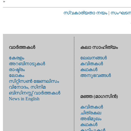
»
സ്വകാര്യതാ നയം
|
സംഘടനാ 
വാര്‍ത്തകള്‍
കലാ സാഹിത്യം
കേരളം
ലേഖനങ്ങള്‍
അറബിനാടുകള്‍
കവിതകള്‍
രാഷ്ട്രം
കഥകള്‍
ലോകം
അനുഭവങ്ങള്‍
സിറ്റിസണ്‍ ജേണലിസം
വിനോദം, സിനിമ
ബിസിനസ്സ് വാര്‍ത്തകള്‍
മഞ്ഞ (മാഗസിന്‍)
News in English
കവിതകള്‍
ചിത്രകല
അഭിമുഖം
കഥകള്‍
കുറിപ്പുകള്‍