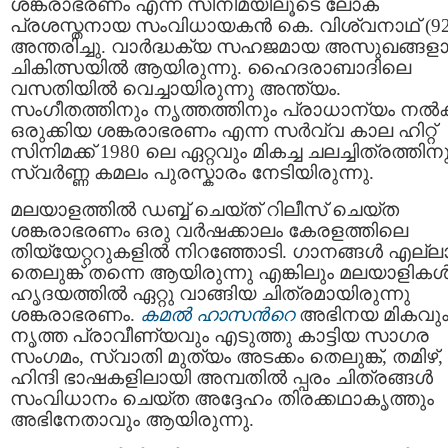
ശങ്കരാഭരണം എന്ന സിനിമയിലൂടെ ലോക
പ്രശസ്തനായ സംവിധായകൻ കെ. വിശ്വനാഥ് (92
അന്തരിച്ചു. വാര്‍ദ്ധക്യ സഹജമായ അസുഖങ്ങളാ
ചികിത്സയില്‍ ആയിരുന്നു. ഹൈദരാബാദിലെ
വസതിയില്‍ വെച്ചായിരുന്നു അന്ത്യം.
സംഗീതത്തിനും നൃത്തത്തിനും പ്രാധാന്യം നല്‍
ഒരുക്കിയ ശങ്കരാഭരണം എന്ന സര്‍വ്വ കാല ഹിറ്റ്
സിനിമക്ക് 1980 ലെ ഏറ്റവും മികച്ച ചലച്ചിത്രത്തിന
സ്വർണ്ണ കമലം പുരസ്കാരം നേടിയിരുന്നു.
മലയാളത്തില്‍ ഡബ്ബ് ചെയ്ത് റിലീസ് ചെയ്ത
ശങ്കരാഭരണം ഒരു വര്‍ഷക്കാലം കേരളത്തിലെ
തിയ്യേറ്ററുകളില്‍ നിറഞ്ഞോടി. ഗാനങ്ങള്‍ എല്ല
തെലുങ്ക് തന്നെ ആയിരുന്നു എങ്കിലും മലയാളികള്
ഹൃദയത്തില്‍ ഏറ്റു വാങ്ങിയ ചിത്രമായിരുന്നു
ശങ്കരാഭരണം.
കമല്‍ ഹാസന്‍റെ
അഭിനയ മികവു
നൃത്ത പ്രാവീണ്യവും എടുത്തു കാട്ടിയ സാഗര
സംഗമം, സ്വാതി മുത്യം അടക്കം തെലുങ്ക്, തമിഴ്,
ഹിന്ദി ഭാഷകളിലായി അമ്പതിൽ പ്പരം ചിത്രങ്ങൾ
സംവിധാനം ചെയ്ത അദ്ദേഹം തിരക്കഥാകൃത്തും
അഭിനേതാവും ആയിരുന്നു.