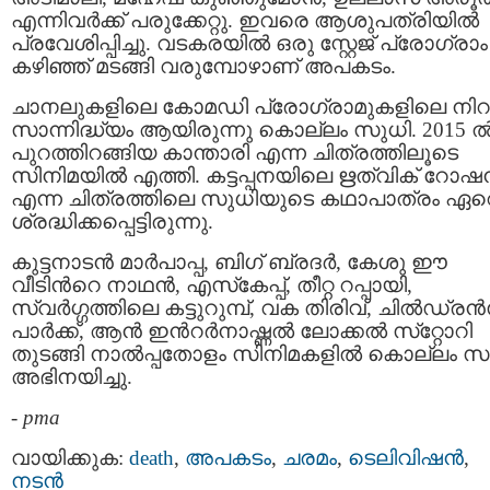
എന്നിവർക്ക് പരുക്കേറ്റു. ഇവരെ ആശുപത്രിയില്‍
പ്രവേശിപ്പിച്ചു. വടകരയില്‍ ഒരു സ്റ്റേജ് പ്രോഗ്രാം
കഴിഞ്ഞ് മടങ്ങി വരുമ്പോഴാണ് അപകടം.
ചാനലുകളിലെ കോമഡി പ്രോഗ്രാമുകളിലെ നിറ
സാന്നിദ്ധ്യം ആയിരുന്നു കൊല്ലം സുധി. 2015 ല്
പുറത്തിറങ്ങിയ കാന്താരി എന്ന ചിത്രത്തിലൂടെ
സിനിമയില്‍ എത്തി. കട്ടപ്പനയിലെ ഋത്വിക് റോഷന
എന്ന ചിത്രത്തിലെ സുധിയുടെ കഥാപാത്രം ഏറ
ശ്രദ്ധിക്കപ്പെട്ടിരുന്നു.
കുട്ടനാടന്‍ മാര്‍പാപ്പ, ബിഗ് ബ്രദര്‍, കേശു ഈ
വീടിന്‍റെ നാഥന്‍, എസ്‌കേപ്പ്, തീറ്റ റപ്പായി,
സ്വര്‍ഗ്ഗത്തിലെ കട്ടുറുമ്പ്, വക തിരിവ്, ചില്‍ഡ്രന്
പാര്‍ക്ക്, ആന്‍ ഇന്‍റര്‍നാഷ്ണല്‍ ലോക്കല്‍ സ്‌റ്റോറി
തുടങ്ങി നാല്‍പ്പതോളം സിനിമകളില്‍ കൊല്ലം സ
അഭിനയിച്ചു.
-
pma
വായിക്കുക:
death
,
അപകടം
,
ചരമം
,
ടെലിവിഷന്‍
,
നടന്‍