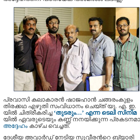
പ്രവാസി കലാകാരൻ ഷാജഹാന്‍ ചങ്ങരംകുളം
തിരക്കഥ എഴുതി സംവിധാനം ചെയ്ത് യു. എ. ഇ.
യില്‍ ചിത്രീകരിച്ച
‘തുടരും…’ എന്ന ടെലി സിനിമ
യിൽ ഏവരുടെയും കണ്ണ് നനയിക്കുന്ന പ്രകടനമ
അദ്ദേഹം
കാഴ്ച വെച്ചത്.
ദേശീയ അവാര്‍ഡ് നേടിയ സുവീരന്‍റെ ബ്യാരി