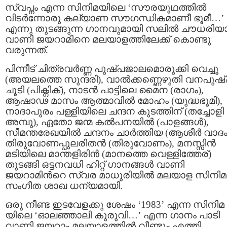
സ്വപ്നം എന്ന സിനിമയിലെ ‘സൗരയൂഥത്തിൽ
വിടർന്നോരു കല്യാണ സൗഗന്ധികമാണീ ഭൂമീ…’
എന്നു തുടങ്ങുന്ന ഗാനവുമായി സലിൽ ചൗധരിയ
വാണി ജയറാമിനെ മലയാളത്തിലേക്ക് കൊണ്ടു
വരുന്നത്.
പിന്നീട് ചിത്രവർണ്ണ പുഷ്പജാലമൊരുക്കി വെച്ചൂ
(അയലത്തെ സുന്ദരി), വാൽക്കണ്ണെഴുതി വനപുഷ്
ചൂടി (പിക്നിക്), നാടൻ പാട്ടിലെ മൈന (രാഗം),
ആഷാഢ മാസം ആത്മാവില്‍ മോഹം (യുദ്ധഭൂമി),
നാദാപുരം പള്ളിയിലെ ചന്ദന കുടത്തിന് (തച്ചോളി
അമ്പു), ഏതോ ജന്മ കൽപനയിൽ (പാളങ്ങള്‍),
സീമന്തരേഖയിൽ ചന്ദനം ചാർത്തിയ (ആശീർ വാദം
തിരുവോണപ്പുലരിതൻ (തിരുവോണം), മനസ്സിൻ
മടിയിലെ മാന്തളിരിൻ (മാനത്തെ വെള്ളിത്തേര്)
തുടങ്ങി ഒട്ടനവധി ഹിറ്റ് ഗാനങ്ങൾ വാണി
ജയറാമിന്‍റെ സ്വര മാധുരിയില്‍ മലയാള സിനിമ
സംഗീത ശാഖ ധന്യമായി.
ഒരു നീണ്ട ഇടവേളക്കു ശേഷം ‘1983’ എന്ന സിനിമ
യിലെ ‘ഓലഞ്ഞാലി കുരുവി…’ എന്ന ഗാനം പാടി
വാണി ജയറാം മലയാളത്തില്‍ വീണ്ടും എത്തി.