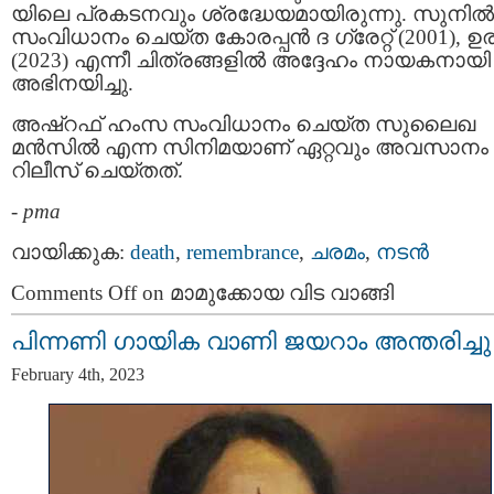
യിലെ പ്രകടനവും ശ്രദ്ധേയമായിരുന്നു. സുനില്‍
സംവിധാനം ചെയ്ത കോരപ്പന്‍ ദ ഗ്രേറ്റ് (2001), ഉ
(2023) എന്നീ ചിത്രങ്ങളില്‍ അദ്ദേഹം നായകനായി
അഭിനയിച്ചു.
അഷ്‌റഫ് ഹംസ സംവിധാനം ചെയ്ത സുലൈഖ
മന്‍സില്‍ എന്ന സിനിമയാണ് ഏറ്റവും അവസാനം
റിലീസ് ചെയ്തത്.
-
pma
വായിക്കുക:
death
,
remembrance
,
ചരമം
,
നടന്‍
Comments Off
on മാമുക്കോയ വിട വാങ്ങി
പിന്നണി ഗായിക വാണി ജയറാം അന്തരിച്ചു
February 4th, 2023