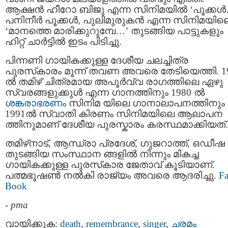
ആക്ഷൻ ഹീറോ ബിജു എന്ന സിനിമയില്‍ ‘പൂക്ക
പനിനീര്‍ പൂക്കള്‍, പുലിമുരുകന്‍ എന്ന സിനിമയില
‘മാനത്തെ മാരിക്കുറുമ്പേ…’ തുടങ്ങിയ പാട്ടുകളും
ഹിറ്റ് ചാര്‍ട്ടില്‍ ഇടം പിടിച്ചു.
പിന്നണി ഗായികക്കുള്ള ദേശീയ ചലച്ചിത്ര
പുരസ്‌കാരം മൂന്ന് തവണ അവരെ തേടിയെത്തി. 1
ൽ തമിഴ് ചിത്രമായ അപൂർവ്വ രാഗത്തിലെ ഏഴു
സ്വരങ്ങളുക്കുൾ എന്ന ഗാനത്തിനും 1980 ൽ
ശങ്കരാഭരണം
സിനിമ യിലെ ഗാനാലാപനത്തിനും
1991ൽ സ്വാതി കിരണം സിനിമയിലെ ആലാപന
ത്തിനുമാണ് ദേശീയ പുരസ്കാരം കരസ്ഥമാക്കിയത്.
തമിഴ്‌നാട്, ആന്ധ്രാ പ്രദേശ്, ഗുജറാത്ത്, ഒഡീഷ
തുടങ്ങിയ സംസ്ഥാന ങ്ങളിൽ നിന്നും മികച്ച
ഗായികക്കുള്ള പുരസ്‌കാര ജേതാവ് കൂടിയാണ്.
പത്മഭൂഷൺ നൽകി രാജ്യം അവരെ ആദരിച്ചു.
Fa
Book
-
pma
വായിക്കുക:
death
,
remembrance
,
singer
,
ചരമം