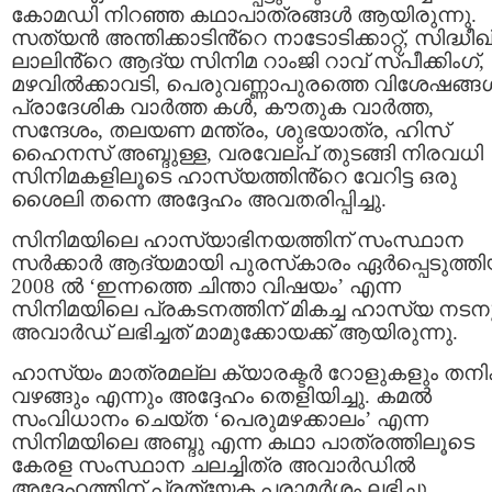
കോമഡി നിറഞ്ഞ കഥാപാത്രങ്ങൾ ആയിരുന്നു.
സത്യൻ അന്തിക്കാടിൻ്റെ നാടോടിക്കാറ്റ്, സിദ്ധീഖ
ലാലിൻ്റെ ആദ്യ സിനിമ റാംജി റാവ് സ്പീക്കിംഗ്,
മഴവില്‍ക്കാവടി, പെരുവണ്ണാപുരത്തെ വിശേഷങ്ങള്
പ്രാദേശിക വാര്‍ത്ത കള്‍, കൗതുക വാര്‍ത്ത,
സന്ദേശം, തലയണ മന്ത്രം, ശുഭയാത്ര, ഹിസ്
ഹൈനസ് അബ്ദുള്ള, വരവേല്പ് തുടങ്ങി നിരവധി
സിനിമകളിലൂടെ ഹാസ്യത്തിൻ്റെ വേറിട്ട ഒരു
ശൈലി തന്നെ അദ്ദേഹം അവതരിപ്പിച്ചു.
സിനിമയിലെ ഹാസ്യാഭിനയത്തിന് സംസ്ഥാന
സര്‍ക്കാര്‍ ആദ്യമായി പുരസ്‌കാരം ഏര്‍പ്പെടുത്ത
2008 ല്‍ ‘ഇന്നത്തെ ചിന്താ വിഷയം’ എന്ന
സിനിമയിലെ പ്രകടനത്തിന് മികച്ച ഹാസ്യ നടനു
അവാർഡ് ലഭിച്ചത് മാമുക്കോയക്ക് ആയിരുന്നു.
ഹാസ്യം മാത്രമല്ല ക്യാരക്ടർ റോളുകളും തനിക്
വഴങ്ങും എന്നും അദ്ദേഹം തെളിയിച്ചു. കമൽ
സംവിധാനം ചെയ്ത ‘പെരുമഴക്കാലം’ എന്ന
സിനിമയിലെ അബ്ദു എന്ന കഥാ പാത്രത്തിലൂടെ
കേരള സംസ്ഥാന ചലച്ചിത്ര അവാർഡിൽ
അദ്ദേഹത്തിന് പ്രത്യേക പരാമർശം ലഭിച്ചു.