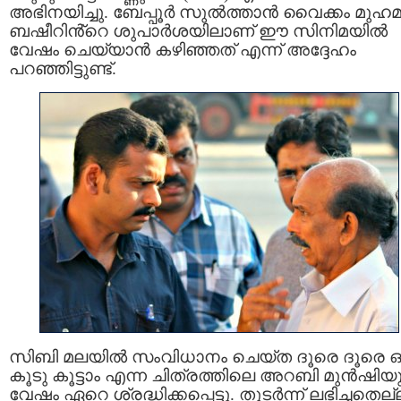
അഭിനയിച്ചു. ബേപ്പൂർ സുൽത്താൻ വൈക്കം മുഹമ്
ബഷീറിൻ്റെ ശുപാർശയിലാണ് ഈ സിനിമയിൽ
വേഷം ചെയ്യാൻ കഴിഞ്ഞത് എന്ന് അദ്ദേഹം
പറഞ്ഞിട്ടുണ്ട്.
സിബി മലയില്‍ സംവിധാനം ചെയ്ത ദൂരെ ദൂരെ ഒ
കൂടു കൂട്ടാം എന്ന ചിത്രത്തിലെ അറബി മുന്‍ഷിയ
വേഷം ഏറെ ശ്രദ്ധിക്കപ്പെട്ടു. തുടർന്ന് ലഭിച്ചതെല്