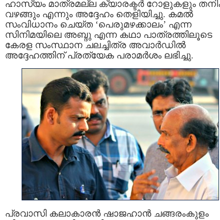
ഹാസ്യം മാത്രമല്ല ക്യാരക്ടർ റോളുകളും തനിക്
വഴങ്ങും എന്നും അദ്ദേഹം തെളിയിച്ചു. കമൽ
സംവിധാനം ചെയ്ത ‘പെരുമഴക്കാലം’ എന്ന
സിനിമയിലെ അബ്ദു എന്ന കഥാ പാത്രത്തിലൂടെ
കേരള സംസ്ഥാന ചലച്ചിത്ര അവാർഡിൽ
അദ്ദേഹത്തിന് പ്രത്യേക പരാമർശം ലഭിച്ചു.
പ്രവാസി കലാകാരൻ ഷാജഹാന്‍ ചങ്ങരംകുളം