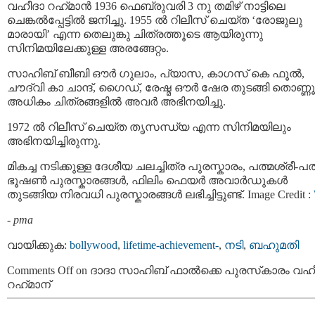
വഹീദാ റഹ്‌മാന്‍ 1936 ഫെബ്രുവരി 3 നു തമിഴ്‌ നാട്ടിലെ
ചെങ്കല്‍പ്പേട്ടില്‍ ജനിച്ചു. 1955 ല്‍ റിലീസ് ചെയ്ത ‘രോജുലു
മാരായി’ എന്ന തെലുങ്കു ചിത്രത്തൂടെ ആയിരുന്നു
സിനിമയിലേക്കുള്ള അരങ്ങേറ്റം.
സാഹിബ് ബീബി ഔര്‍ ഗുലാം, പ്യാസ, കാഗസ് കെ ഫൂല്‍,
ചൗദ്‍വി കാ ചാന്ദ്, ഗൈഡ്, രേഷ്മ ഔർ ഷേര തുടങ്ങി തൊണ്ണൂറ
അധികം ചിത്രങ്ങളില്‍ അവര്‍ അഭിനയിച്ചു.
1972 ല്‍ റിലീസ് ചെയ്ത തൃസന്ധ്യ എന്ന സിനിമയിലും
അഭിനയിച്ചിരുന്നു.
മികച്ച നടിക്കുള്ള ദേശീയ ചലച്ചിത്ര പുരസ്കാരം, പത്മശ്രീ-പത
ഭൂഷണ്‍ പുരസ്കാരങ്ങള്‍, ഫിലിം ഫെയര്‍ അവാര്‍ഡുകള്‍
തുടങ്ങിയ നിരവധി പുരസ്കാരങ്ങള്‍ ലഭിച്ചിട്ടുണ്ട്. Image Credit :
-
pma
വായിക്കുക:
bollywood
,
lifetime-achievement-
,
നടി
,
ബഹുമതി
Comments Off
on ദാദാ സാഹിബ് ഫാല്‍ക്കെ പുരസ്‌കാരം വഹ
റഹ്‌മാന്