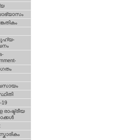
്യ
യാഭ്യാസം
കേതികം
ൂഹ്യ-
വനം
a-
rnment-
ഗതം
വസായം
്ഥിതി
d-19
 രാഷ്ട്രീയ
ക്കള്‍
t
്കാരികം