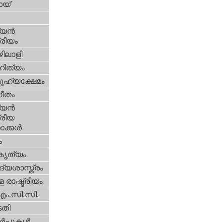
യ്‌
യന്‍
്രീയം
ിലാളി
ിത്യം
ൂഹ്യക്ഷേമം
ീതം
യന്‍
്രീയ
ക്കള്‍
ം
റകൃത്യം
്യശാസ്ത്രം
 രാഷ്ട്രീയം
എം.സി.സി.
തി
‍പ്പുകള്‍