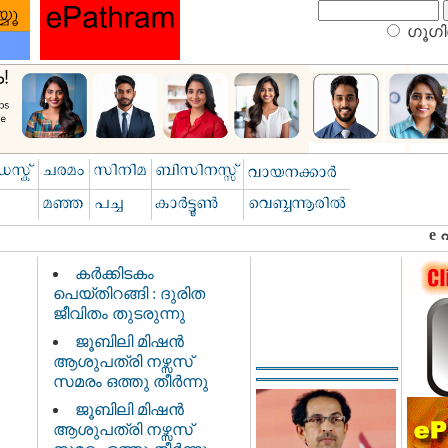
ഗൂഗിള
കർക്കിടകം
പെയ്തിറങ്ങി : ദുരിത
ജീവിതം തുടരുന്നു
ജൂബിലി മിഷൻ
ആശുപത്രി നഴ്സസ്
സമരം ഒത്തു തീർന്നു
ജൂബിലി മിഷൻ
ആശുപത്രി നഴ്സസ്