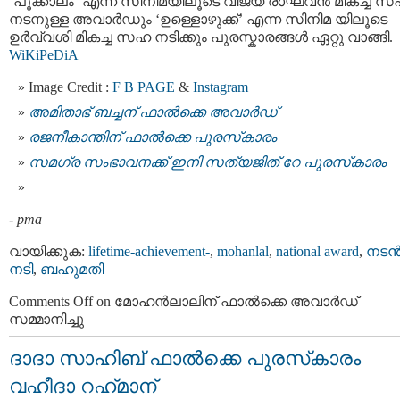
‘പൂക്കാലം’ എന്ന സിനിമയിലൂടെ വിജയ രാഘവൻ മികച്ച 
നടനുള്ള അവാർഡും ‘ഉള്ളൊഴുക്ക്’ എന്ന സിനിമ യിലൂടെ
ഉർവ്വശി മികച്ച സഹ നടിക്കും പുരസ്കാരങ്ങൾ ഏറ്റു വാങ്ങി.
WiKiPeDiA
Image Credit :
F B PAGE
&
Instagram
അമിതാഭ് ബച്ചന് ഫാല്‍ക്കെ അവാര്‍ഡ്
രജനീകാന്തിന് ഫാല്‍ക്കെ പുരസ്‌കാരം
സമഗ്ര സംഭാവനക്ക് ഇനി സത്യജിത് റേ പുരസ്‌കാരം
-
pma
വായിക്കുക:
lifetime-achievement-
,
mohanlal
,
national award
,
നടന്
നടി
,
ബഹുമതി
Comments Off
on മോഹൻലാലിന് ഫാല്‍ക്കെ അവാര്‍ഡ്
സമ്മാനിച്ചു
ദാദാ സാഹിബ് ഫാല്‍ക്കെ പുരസ്‌കാരം
വഹീദാ റഹ്‌മാന്