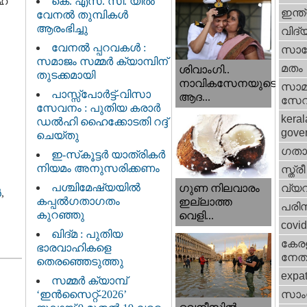
സഹ
കെ. എസ്. സി. യിൽ
ഇന്ത
വേനൽ തുമ്പികൾ
ആരംഭിച്ചു
വിദ്
വേനൽ പ്പറവകൾ :
സാങ്
സമാജം സമ്മർ ക്യാമ്പിന്
മതം
ശിവാംഗി..
തുടക്കമായി
നാവികസേനയുടെ
സാമ
പാസ്സ്പോർട്ട്-വിസാ
ആദ...
സേ
സേവനം : പുതിയ കരാർ
keral
ഡൽഹി ഹൈക്കോടതി റദ്ദ്
gove
ചെയ്തു
ഗതാ
ഇ-സ്‌കൂട്ടർ യാത്രികർ
നിയമം അനുസരിക്കണം
സ്ത്രീ
പശ്ചിമേഷ്യയിൽ
വ്യ
ഗുണ നിലവാരം
‍
,
കപ്പൽഗതാഗതം
ഇല്ലാത്ത
പരിസ
കുറഞ്ഞു
വെളി...
covi
ഖിദ്മ : പുതിയ
കേരള
ഭാരവാഹികളെ
നേതാ
തെരഞ്ഞെടുത്തു
expa
സമ്മർ ക്യാമ്പ്
‘ഇൻസൈറ്റ്-2026’
സാംസ