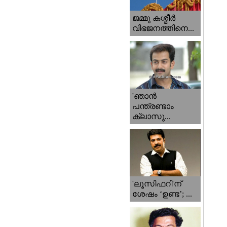
ജമ്മു കശ്മീ‍ർ
വിഭജനത്തിനെ...
'ഞാന്‍
പന്ത്രണ്ടാം
ക്ലാസു...
'ലൂസിഫറി'ന്
ശേഷം ‘ഉണ്ട’; ...