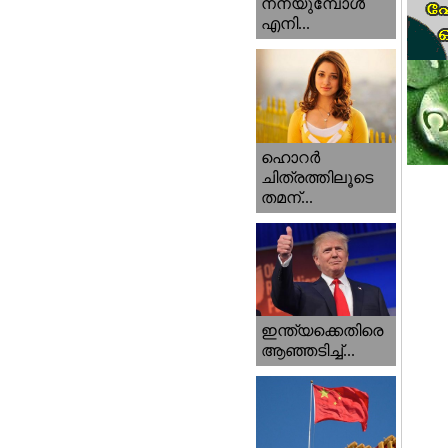
നനയുമ്പോള്‍
എനി...
ഹൊറര്‍
ചിത്രത്തിലൂടെ
തമന്...
ഇന്ത്യക്കെതിരെ
ആഞ്ഞടിച്ച്...