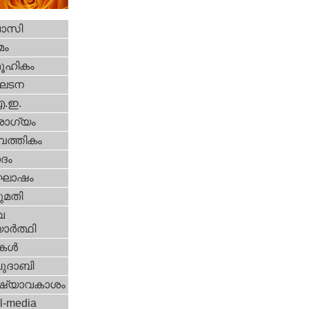
വാസി
മം
ൂഹികം
ഘടന
എ.ഇ.
ോഗ്യം
പത്തികം
ദം
ോഷം
മതി
വ
ാര്‍ത്ഥി
ികള്‍
ദാബി
ഷ്യാവകാശം
l-media