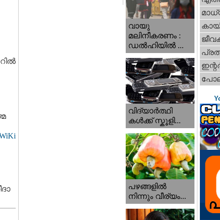
മാധ്
വായു
കായ
മലിനീകരണം :
ജീവ
ഡൽഹിയിൽ ...
പ്ര
ില്‍
ഇന്റര്
പോല
Y
വിദ്യാർത്ഥി
്മ
കൾക്ക് സ്കൂളി...
WiKi
പഴങ്ങളില്‍
ീദാ
നിന്നും വീര്യം...