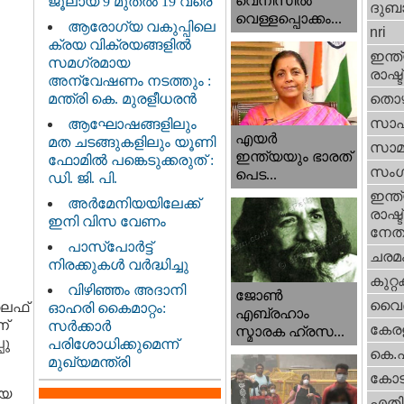
വെനീസില്‍
ജൂലായ് 9 മുതൽ 19 വരെ
ദുബാ
വെള്ളപ്പൊക്കം...
ആരോഗ്യ വകുപ്പിലെ
nri
ക്രയ വിക്രയങ്ങളിൽ
ഇന്ത്
സമഗ്രമായ
രാഷ്ട
അന്വേഷണം നടത്തും :
മന്ത്രി കെ. മുരളീധരൻ
തൊഴ
സാഹ
ആഘോഷങ്ങളിലും
എയര്‍
മത ചടങ്ങുകളിലും യൂണി
സാമ
ഇന്ത്യയും ഭാരത്
ഫോമിൽ പങ്കെടുക്കരുത് :
സംഗ
പെട...
ഡി. ജി. പി.
ഇന്ത്
അർമേനിയയിലേക്ക്
രാഷ്ട
ഇനി വിസ വേണം
നേതാ
പാസ്‌പോർട്ട്
ചരമ
നിരക്കുകൾ വർദ്ധിച്ചു
കുറ്
വിഴിഞ്ഞം അദാനി
ജോണ്‍
വൈദ
ലൈഫ്
ഓഹരി കൈമാറ്റം:
എബ്രഹാം
ന്
സർക്കാർ
കേരള
സ്മാരക ഹ്രസ...
പു
പരിശോധിക്കുമെന്ന്
കെ.
മുഖ്യമന്ത്രി
കോട
ായ
എതിര്