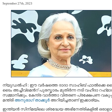
September 27th, 2023
ന്യൂഡൽഹി : ഈ വർഷത്തെ ദാദാ സാഹിബ് ഫാൽക്കെ 
ടൈം അച്ചീവ്‌മെന്‍റ് പുരസ്കാരം മുതിർന്ന നടി വഹീദാ റഹ്‍മാ
സമ്മാനിക്കും. കേന്ദ്ര വാർത്താ വിതരണ പ്രക്ഷേപണ വകുപ്
മന്ത്രി
അനുരാഗ് താക്കൂർ
അറിയിച്ചതാണ് ഇക്കാര്യം.
ഇന്ത്യന്‍ സിനിമയിലെ ശ്രദ്ധേയ അഭിനേത്രികളില്‍ ഒരാള