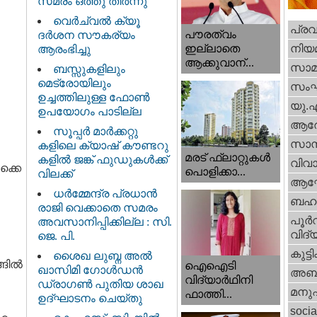
സമരം ഒത്തു തീർന്നു
വെര്‍ച്വല്‍ ക്യൂ
പ്ര
പൗരത്വം
ദര്‍ശന സൗകര്യം
നിയ
ഇല്ലാതെ
ആരംഭിച്ചു
ആക്കുവാന്...
സാമ
ബസ്സുകളിലും
മെട്രോയിലും
സം
ഉച്ചത്തിലുള്ള ഫോൺ
യു.
ഉപയോഗം പാടില്ല
ആര
സൂപ്പർ മാർക്കറ്റു
സാമ്
കളിലെ ക്യാഷ് കൗണ്ടറു
മരട് ഫ്ലാറ്റുകൾ
കളിൽ ജങ്ക് ഫുഡുകൾക്ക്
വിവാ
ക്കെ
പൊളിക്കാ...
വിലക്ക്
ആഘ
ധര്‍മ്മേന്ദ്ര പ്രധാൻ
ബഹു
രാജി വെക്കാതെ സമരം
പൂര്‍
അവസാനിപ്പിക്കില്ല : സി.
വിദ്യ
ജെ. പി.
കുട്ട
ശൈഖ ലുബ്ന അൽ
്ങിൽ
ഐഐടി
ഖാസിമി ഗോൾഡൻ
അബു
വിദ്യാര്‍ഥിനി
ഡ്രാഗൺ പുതിയ ശാഖ
മനു
ഫാത്തി...
ഉദ്ഘാടനം ചെയ്തു
socia