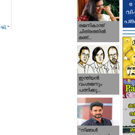
രജനികാന്ത്
്ചു
»
ചിത്രത്തിൽ
മഞ്...
ഇന്ത്യൻ
വംശജനും
പത്നിക്കു...
“നിങ്ങള്‍