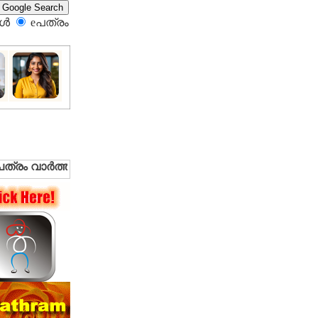
്‍
eപത്രം‍