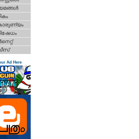
യമങ്ങള്‍
ികം
കാരുണ്യം
തിഷേധം
‍നെറ്റ്‌
ീസ്
our Ad Here