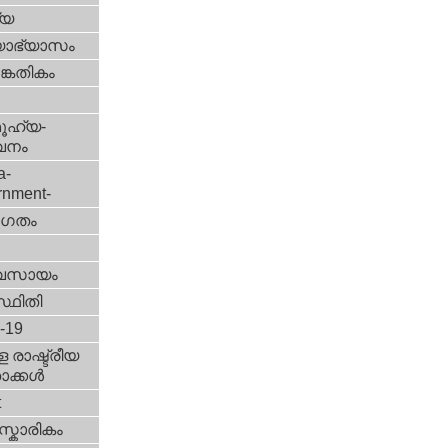
്യ
യാഭ്യാസം
കേതികം
ൂഹ്യ-
വനം
a-
rnment-
ഗതം
വസായം
്ഥിതി
d-19
 രാഷ്ട്രീയ
ക്കള്‍
t
്കാരികം