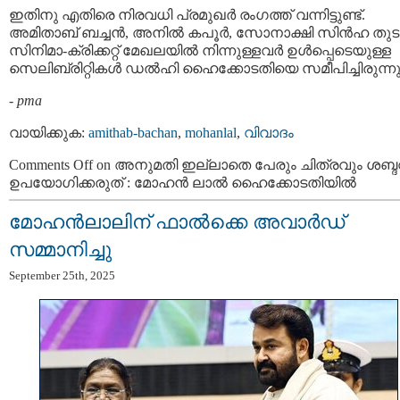
ഇതിനു എതിരെ നിരവധി പ്രമുഖർ രംഗത്ത് വന്നിട്ടുണ്ട്.
അമിതാബ് ബച്ചൻ, അനിൽ കപൂർ, സോനാക്ഷി സിൻഹ തുടങ
സിനിമാ-ക്രിക്കറ്റ് മേഖലയില്‍ നിന്നുള്ളവര്‍ ഉള്‍പ്പെടെയുള്ള
സെലിബ്രിറ്റികള്‍ ഡല്‍ഹി ഹൈക്കോടതിയെ സമീപിച്ചിരുന്നു
-
pma
വായിക്കുക:
amithab-bachan
,
mohanlal
,
വിവാദം
Comments Off
on അനുമതി ഇല്ലാതെ പേരും ചിത്രവും ശബ്ദ
ഉപയോഗിക്കരുത് : മോഹന്‍ ലാല്‍ ഹൈക്കോടതിയിൽ
മോഹൻലാലിന് ഫാല്‍ക്കെ അവാര്‍ഡ്
സമ്മാനിച്ചു
September 25th, 2025