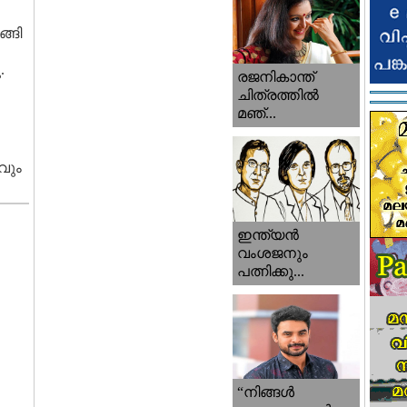
്ങി
.
രജനികാന്ത്
ചിത്രത്തിൽ
മഞ്...
വും
ഇന്ത്യൻ
വംശജനും
പത്നിക്കു...
“നിങ്ങള്‍