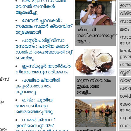
കെ. എസ്. സി. യിൽ
ഇന്ത
വേനൽ തുമ്പികൾ
ആരംഭിച്ചു
വിദ്
വേനൽ പ്പറവകൾ :
സാങ്
സമാജം സമ്മർ ക്യാമ്പിന്
മതം
ശിവാംഗി..
തുടക്കമായി
നാവികസേനയുടെ
സാമ
പാസ്സ്പോർട്ട്-വിസാ
ആദ...
സേ
സേവനം : പുതിയ കരാർ
keral
ഡൽഹി ഹൈക്കോടതി റദ്ദ്
gove
ചെയ്തു
ഗതാ
ഇ-സ്‌കൂട്ടർ യാത്രികർ
നിയമം അനുസരിക്കണം
സ്ത്രീ
ലീസ്
പശ്ചിമേഷ്യയിൽ
വ്യ
ഗുണ നിലവാരം
കപ്പൽഗതാഗതം
ഇല്ലാത്ത
പരിസ
കുറഞ്ഞു
വെളി...
covi
ഖിദ്മ : പുതിയ
ും
കേരള
ഭാരവാഹികളെ
നേതാ
തെരഞ്ഞെടുത്തു
expa
സമ്മർ ക്യാമ്പ്
‘ഇൻസൈറ്റ്-2026’
സാംസ
മായ