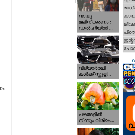
മാധ്
വായു
കായ
മലിനീകരണം :
ജീവ
ഡൽഹിയിൽ ...
പ്ര
ഇന്റര്
പോല
Y
വിദ്യാർത്ഥി
കൾക്ക് സ്കൂളി...
ണം
പഴങ്ങളില്‍
നിന്നും വീര്യം...