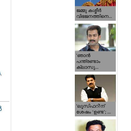
ജമ്മു കശ്മീ‍ർ
വിഭജനത്തിനെ...
'ഞാന്‍
പന്ത്രണ്ടാം
ക്ലാസു...
‍
,
'ലൂസിഫറി'ന്
ൽ
ശേഷം ‘ഉണ്ട’; ...