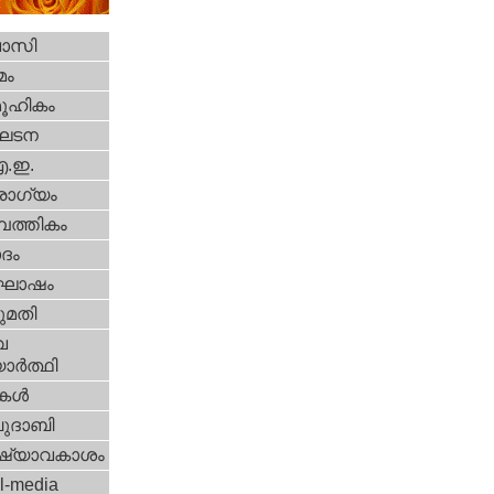
വാസി
മം
ൂഹികം
ഘടന
എ.ഇ.
ോഗ്യം
പത്തികം
ദം
ോഷം
മതി
വ
ാര്‍ത്ഥി
ികള്‍
ദാബി
ഷ്യാവകാശം
l-media