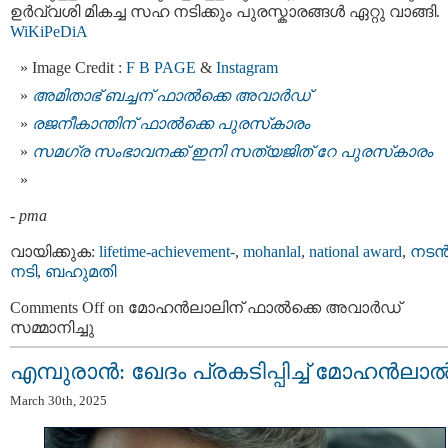
ഉർവ്വശി മികച്ച സഹ നടിക്കും പുരസ്കാരങ്ങൾ ഏറ്റു വാങ്ങി.
WiKiPeDiA
Image Credit :
F B PAGE
&
Instagram
അമിതാഭ് ബച്ചന് ഫാല്‍ക്കെ അവാര്‍ഡ്
രജനീകാന്തിന് ഫാല്‍ക്കെ പുരസ്‌കാരം
സമഗ്ര സംഭാവനക്ക് ഇനി സത്യജിത് റേ പുരസ്‌കാരം
-
pma
വായിക്കുക:
lifetime-achievement-
,
mohanlal
,
national award
,
നടന്
നടി
,
ബഹുമതി
Comments Off
on മോഹൻലാലിന് ഫാല്‍ക്കെ അവാര്‍ഡ്
സമ്മാനിച്ചു
എമ്പുരാൻ: ഖേദം പ്രകടിപ്പിച്ച് മോഹൻലാ
March 30th, 2025