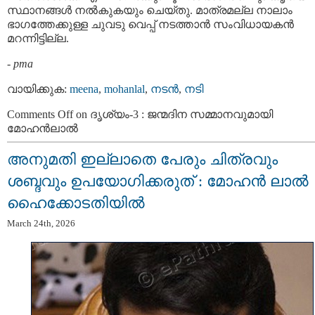
സ്ഥാനങ്ങൾ നൽകുകയും ചെയ്തു. മാത്രമല്ല നാലാം
ഭാഗത്തേക്കുള്ള ചുവടു വെപ്പ് നടത്താൻ സംവിധായകൻ
മറന്നിട്ടില്ല.
-
pma
വായിക്കുക:
meena
,
mohanlal
,
നടന്‍
,
നടി
Comments Off
on ദൃശ്യം-3 : ജന്മദിന സമ്മാനവുമായി
മോഹൻലാൽ
അനുമതി ഇല്ലാതെ പേരും ചിത്രവും
ശബ്ദവും ഉപയോഗിക്കരുത് : മോഹന്‍ ലാല്‍
ഹൈക്കോടതിയിൽ
March 24th, 2026