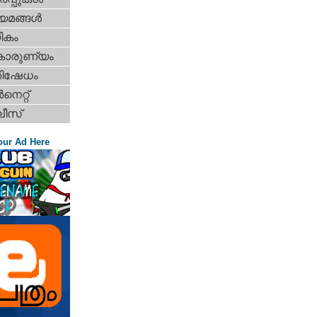
യമങ്ങള്‍
ികം
കാരുണ്യം
തിഷേധം
‍നെറ്റ്‌
ീസ്
our Ad Here