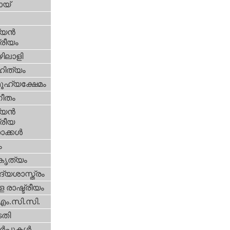
യ്‌
യന്‍
്രീയം
ിലാളി
ിത്യം
ൂഹ്യക്ഷേമം
ീതം
യന്‍
്രീയ
ക്കള്‍
ം
റകൃത്യം
്യശാസ്ത്രം
 രാഷ്ട്രീയം
എം.സി.സി.
തി
‍പ്പുകള്‍