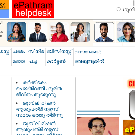
ഗൂഗിള
കർക്കിടകം
പെയ്തിറങ്ങി : ദുരിത
ജീവിതം തുടരുന്നു
ജൂബിലി മിഷൻ
ആശുപത്രി നഴ്സസ്
സമരം ഒത്തു തീർന്നു
ജൂബിലി മിഷൻ
ആശുപത്രി നഴ്സസ്