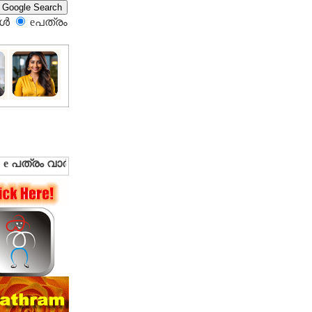
്‍
eപത്രം‍