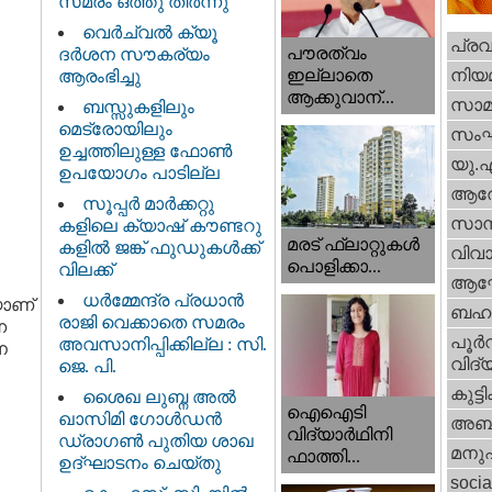
സമരം ഒത്തു തീർന്നു
വെര്‍ച്വല്‍ ക്യൂ
പ്ര
പൗരത്വം
ദര്‍ശന സൗകര്യം
നിയ
ഇല്ലാതെ
ആരംഭിച്ചു
ആക്കുവാന്...
സാമ
ബസ്സുകളിലും
മെട്രോയിലും
സം
ഉച്ചത്തിലുള്ള ഫോൺ
യു.
ഉപയോഗം പാടില്ല
ആര
സൂപ്പർ മാർക്കറ്റു
സാമ്
കളിലെ ക്യാഷ് കൗണ്ടറു
മരട് ഫ്ലാറ്റുകൾ
കളിൽ ജങ്ക് ഫുഡുകൾക്ക്
വിവാ
പൊളിക്കാ...
വിലക്ക്
ആഘ
ധര്‍മ്മേന്ദ്ര പ്രധാൻ
യാണ്
ബഹു
രാജി വെക്കാതെ സമരം
െ
പൂര്‍
അവസാനിപ്പിക്കില്ല : സി.
ന
വിദ്യ
ജെ. പി.
കുട്ട
ശൈഖ ലുബ്ന അൽ
ഐഐടി
ഖാസിമി ഗോൾഡൻ
അബു
വിദ്യാര്‍ഥിനി
ഡ്രാഗൺ പുതിയ ശാഖ
മനു
ഫാത്തി...
ഉദ്ഘാടനം ചെയ്തു
socia