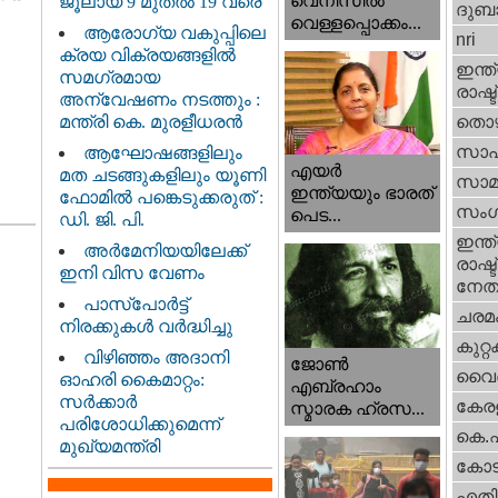
വെനീസില്‍
ജൂലായ് 9 മുതൽ 19 വരെ
ദുബാ
വെള്ളപ്പൊക്കം...
ആരോഗ്യ വകുപ്പിലെ
nri
ക്രയ വിക്രയങ്ങളിൽ
ഇന്ത്
സമഗ്രമായ
രാഷ്ട
അന്വേഷണം നടത്തും :
മന്ത്രി കെ. മുരളീധരൻ
തൊഴ
സാഹ
ആഘോഷങ്ങളിലും
എയര്‍
മത ചടങ്ങുകളിലും യൂണി
സാമ
ഇന്ത്യയും ഭാരത്
ഫോമിൽ പങ്കെടുക്കരുത് :
സംഗ
പെട...
ഡി. ജി. പി.
ഇന്ത്
അർമേനിയയിലേക്ക്
രാഷ്ട
ഇനി വിസ വേണം
നേതാ
പാസ്‌പോർട്ട്
ചരമ
നിരക്കുകൾ വർദ്ധിച്ചു
കുറ്
വിഴിഞ്ഞം അദാനി
ജോണ്‍
വൈദ
ഓഹരി കൈമാറ്റം:
എബ്രഹാം
സർക്കാർ
കേരള
സ്മാരക ഹ്രസ...
പരിശോധിക്കുമെന്ന്
കെ.
മുഖ്യമന്ത്രി
കോട
എതിര്