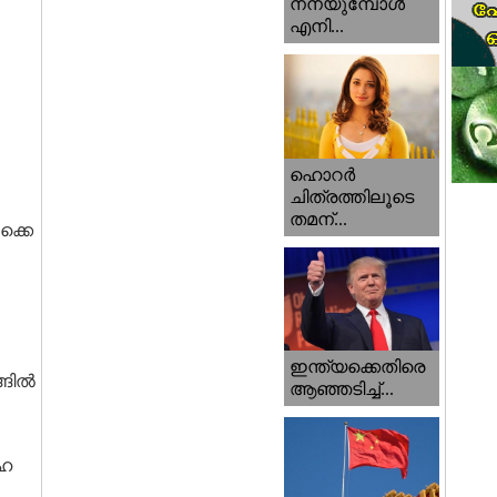
നനയുമ്പോള്‍
എനി...
ഹൊറര്‍
ചിത്രത്തിലൂടെ
തമന്...
ക്കെ
ഇന്ത്യക്കെതിരെ
്ങിൽ
ആഞ്ഞടിച്ച്...
സഹ