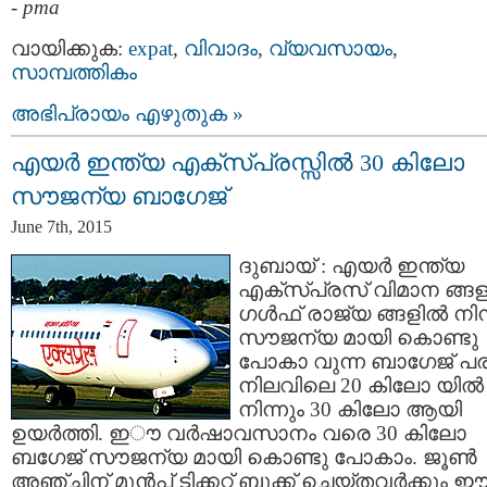
-
pma
വായിക്കുക:
expat
,
വിവാദം
,
വ്യവസായം
,
സാമ്പത്തികം
അഭിപ്രായം എഴുതുക »
എയര്‍ ഇന്ത്യ എക്‌സ്പ്രസ്സില്‍ 30 കിലോ
സൗജന്യ ബാഗേജ്‌
June 7th, 2015
ദുബായ് : എയര്‍ ഇന്ത്യ
എക്സ്പ്രസ് വിമാന ങ്ങളി
ഗള്‍ഫ് രാജ്യ ങ്ങളില്‍ നിന
സൗജന്യ മായി കൊണ്ടു
പോകാ വുന്ന ബാഗേജ് പര
നിലവിലെ 20 കിലോ യില്‍
നിന്നും 30 കിലോ ആയി
ഉയര്‍ത്തി. ഇൗ വര്‍ഷാവസാനം വരെ 30 കിലോ
ബഗേജ് സൗജന്യ മായി കൊണ്ടു പോകാം. ജൂണ്‍
അഞ്ചിന് മുന്‍പ് ടിക്കറ്റ് ബുക്ക് ചെയ്തവര്‍ക്കും 