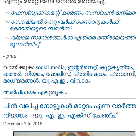
എന്നും അറ്റോര്‍ണി ജനറല്‍ അറിയിച്ചു.
ഫേസ്ബുക്ക് കമന്റ് കാരണം സസ്പെന്‍ഷനിലാ
സോഷ്യല്‍ നെറ്റുവര്‍ക്ക് സൈററുകള്‍ക്ക്
കോടതിയുടെ സമന്‍സ്
വ്യാജ സന്ദേശങ്ങള്‍ക്ക് എതിരെ മന്ത്രാലയത്തി
മുന്നറിയിപ്പ്
-
pma
വായിക്കുക:
social-media
,
ഇന്റര്‍നെറ്റ്
,
കുറ്റകൃത്യം
,
ഖത്തര്‍
,
നിയമം
,
പോലീസ്
,
പ്രതിഷേധം
,
പ്രവാസി
മാധ്യമങ്ങള്‍
,
യു.എ.ഇ.
,
വിവാദം
അഭിപ്രായം എഴുതുക »
പിന്‍ വലിച്ച നോട്ടുകൾ മാറ്റാം എന്ന വാര്‍ത്ത
വ്യാജം : യു. എ. ഇ. എക്സ് ചേഞ്ച്
December 7th, 2016