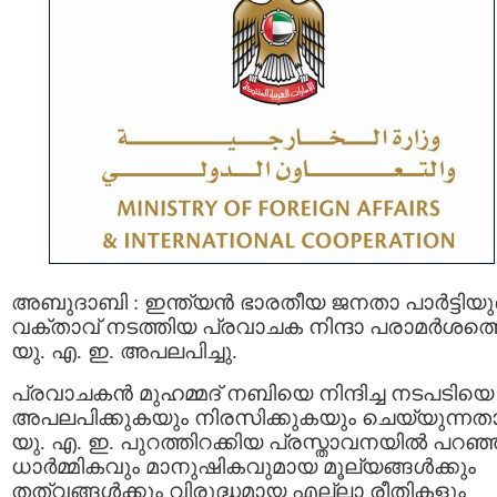
അബുദാബി : ഇന്ത്യൻ ഭാരതീയ ജനതാ പാർട്ടിയു
വക്താവ് നടത്തിയ പ്രവാചക നിന്ദാ പരാമർശത്
യു. എ. ഇ. അപലപിച്ചു.
പ്രവാചകൻ മുഹമ്മദ് നബിയെ നിന്ദിച്ച നടപടിയെ
അപലപിക്കുകയും നിരസിക്കുകയും ചെയ്യുന്നത
യു. എ. ഇ. പുറത്തിറക്കിയ പ്രസ്താവനയിൽ പറഞ്
ധാർമ്മികവും മാനുഷികവുമായ മൂല്യങ്ങൾക്കും
തത്വങ്ങൾക്കും വിരുദ്ധമായ എല്ലാ രീതികളും