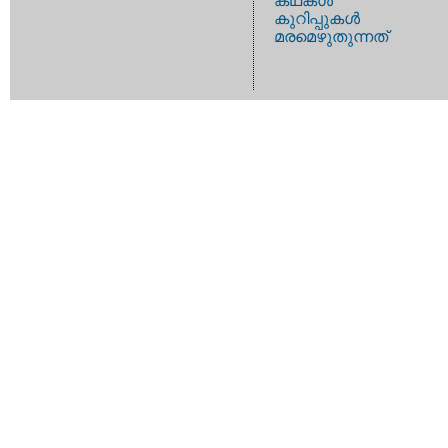
കഥകള്‍
കുറിപ്പുകള്‍
മരമെഴുതുന്നത്