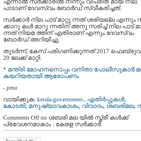
എന്നാല്‍ സര്‍ക്കാരില്‍ നിന്നും വിപരീത മായ നില
പാടാണ് ദേവസ്വം ബോര്‍ഡ് സ്വീകരിച്ചത്.
സര്‍ക്കാര്‍ നില പാട് മാറ്റു ന്നത് ശരിയല്ല എന്നും സ
ക്കാറു കള്‍ മാറു ന്നതിന് അനു സരിച്ച് നില പാട് മാറ
ന്നത് നിയമ ത്തിന് എതിരാണ് എന്നും ദേവസ്വം
ബോര്‍ഡ് അറിയിച്ചു.
തുടര്‍ന്ന്, കേസ് പരിഗണിക്കുന്നത് 2017 ഫെബ്രുവ
20 ലേക്ക് മാറ്റി.
* മന്ത്രി മോഹനനൊപ്പം വനിതാ പോലീസുകാര്‍ 
കയറിയതായി ആരോപണം
-
pma
വായിക്കുക:
kerala-government-
,
എതിര്‍പ്പുകള്‍
,
കോടതി
,
മനുഷ്യാവകാശം
,
വിവാദം
,
ശബരിമല
,
സ
Comments Off
on ശബരി മല യിൽ സ്ത്രീ കൾക്ക്
പ്രവേശനമാകാം : കേരള സർക്കാർ