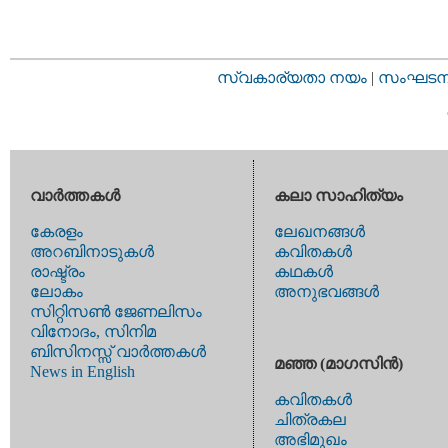
സ്വകാര്യതാ നയം
|
സംഘടനാ 
വാര്‍ത്തകള്‍
കലാ സാഹിത്യം
കേരളം
ലേഖനങ്ങള്‍
അറബിനാടുകള്‍
കവിതകള്‍
രാഷ്ട്രം
കഥകള്‍
ലോകം
അനുഭവങ്ങള്‍
സിറ്റിസണ്‍ ജേണലിസം
വിനോദം, സിനിമ
ബിസിനസ്സ് വാര്‍ത്തകള്‍
മഞ്ഞ (മാഗസിന്‍)
News in English
കവിതകള്‍
ചിത്രകല
അഭിമുഖം