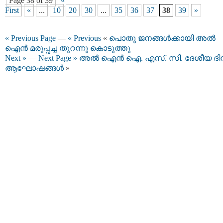
Page 38 of 39
«
First
«
...
10
20
30
...
35
36
37
38
39
»
« Previous Page
—
« Previous
«
പൊതു ജനങ്ങള്‍ക്കായി അല്‍
ഐന്‍ മരുപ്പച്ച തുറന്നു കൊടുത്തു
Next »
—
Next Page »
അല്‍ ഐന്‍ ഐ. എസ്. സി. ദേശീയ ദി
ആഘോഷങ്ങൾ
»