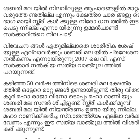
ശബരി മല യില്‍ നിലവിലുള്ള ആചാരങ്ങളില്‍ മാറ്റ
വരുത്തേ ണ്ടതില്ല എന്നും ക്ഷേത്രാ ചാര ങ്ങളു ട
ഭാഗ മായി സ്ത്രീ കൾ ക്കുള്ള നിരോ ധന ത്തിൽ ഇട
പെടു ന്നില്ല എന്നാ യിരുന്നു ഉമ്മൻചാണ്ടി
സർക്കാറിന്‍റെ നില പാട്.
വിവേചന ങ്ങള്‍ ഏതുമില്ലാതെ ശാരീരിക ശേഷി
യുള്ള എല്ലാവർക്കും ശബരി മല യിൽ പ്രവേശന
നൽകണം എന്നായിരുന്നു 2007 ലെ വി. എസ്.
സർക്കാർ നൽകിയ സത്യ വാങ്മൂല ത്തിൽ
പറയുന്നത്.
കഴിഞ്ഞ 50 വർഷ ത്തിനിടെ ശബരി മല ക്ഷേത്ര
ത്തിൽ ഒട്ടേറെ മാറ്റ ങ്ങള്‍ ഉണ്ടായിട്ടുണ്ട്. തിരു വിത
കൂർ മഹാ രാജാ വിനോ ടൊപ്പം മഹാ റാണി യും
ശബരി മല സന്ദർ ശിച്ചിട്ടുണ്ട്. സ്ത്രീ കൾക്ക് മുമ്പ്
ശബരി മല യിൽ നിയന്ത്രണം ഉണ്ടാ യിരു ന്നില്ല.
മഹാ റാണിക്ക് ലഭിച്ച സ്വാതന്ത്ര്യം എല്ലാ വർക്
വേണം എന്നും ഈ സത്യ വാങ്മൂല ത്തിൽ വിശദീ
കരി ക്കുന്നുണ്ട്.