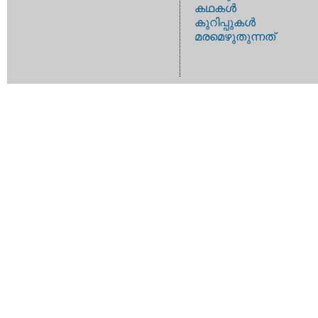
കഥകള്‍
കുറിപ്പുകള്‍
മരമെഴുതുന്നത്