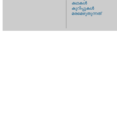
കഥകള്‍
കുറിപ്പുകള്‍
മരമെഴുതുന്നത്