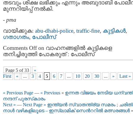
തടവും ശിക്ഷ ലഭിക്കും എന്നും അബുദാബി പോലീ
മുന്നറിയിപ്പ് നൽകി.
-
pma
വായിക്കുക:
abu-dhabi-police
,
traffic-fine
,
കുട്ടികള്‍
,
ഗതാഗതം
,
പോലീസ്
Comments Off
on വാഹനങ്ങളിൽ കുട്ടികളെ
തനിച്ചിരുത്തി പോകരുത് : പോലീസ്
Page 5 of 33
«
First
«
...
3
4
5
6
7
...
10
20
30
...
»
Last »
« Previous Page
—
« Previous
«
ഉന്നത വിജയം നേടിയ ധന്വന്ത്
നന്ദന് പുരസ്‌കാരം
Next »
—
Next Page »
ഇന്ത്യൻ സ്വാതന്ത്ര്യ സമരം ; ചരിത്
നാൾ വഴികളിലൂടെ – ഇസ്ലാമിക് സെന്‍ററില്‍ മത്സരങ്ങള്‍