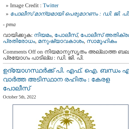
Image Credit :
Twitter
പോലീസ് മാന്യമായി പെരുമാറണം : ഡി. ജി. പി
-
pma
വായിക്കുക:
നിയമം
,
പോലീസ്
,
പോലീസ്‌ അതിക്ര
പ്രതിരോധം
,
മനുഷ്യാവകാശം
,
സാമൂഹികം
Comments Off
on നിയമാനുസൃതം അല്ലാത്ത ബല
പ്രയോഗം പാടില്ല : ഡി. ജി. പി.
ഉദ്യോഗസ്ഥര്‍ക്ക് പി. എഫ്. ഐ. ബന്ധം എ
വാർത്ത അടിസ്ഥാന രഹിതം : കേരള
പോലീസ്
October 5th, 2022