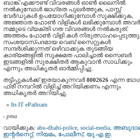
ബാങ്ക് എക്കൗണ്ട് വിവരങ്ങൾ ഓൺ ലൈനിൽ
നല്‍കുമ്പോള്‍ ജാഗ്രത പുലര്‍ത്തുക, പാസ്സ്
വേർഡുകൾ ഉപയോഗിക്കുമ്പോൾ സൂക്ഷിക്കുക,
അജ്ഞാത ഫോൺ വിളികൾ ലഭിക്കുമ്പോള്‍ അവര്‍ക
നമ്മുടെ വ്യക്തി ഗത വിവരങ്ങള്‍ നല്‍കരുത്.
അത്തരം ഫോണ്‍ വിളി കൾ നിരുത്സാഹപ്പെടുത്തു
സംശയാസ്പദമായ വെബ് സൈറ്റുകള്‍
സന്ദർശിക്കുന്നത് ഒഴിവാക്കുക തുടങ്ങിയ
കാര്യങ്ങളില്‍ സൂക്ഷമത പാലിച്ചാല്‍ സൈബർ
ഇടങ്ങളിൽ സുരക്ഷിതര്‍ ആകുവാന്‍ സാധിക്കും
എന്നും അധികൃതർ ഓര്‍മ്മിപ്പിച്ചു.
തട്ടിപ്പുകൾക്ക് ഇരയാകുന്നവർ
8002626
എന്ന ടോ
ഫ്രീ നമ്പറിൽ വിളിച്ച് അറിയിക്കണം എന്നും
അധികൃതർ അറിയിച്ചു.
Its IT ePathram
-
pma
വായിക്കുക:
abu-dhabi-police
,
social-media
,
അബുദാ
ഇന്റര്‍നെറ്റ്‌
,
നിയമം
,
പോലീസ്
,
യു.എ.ഇ.