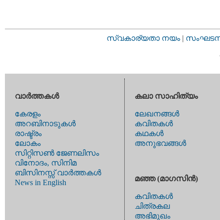
സ്വകാര്യതാ നയം
|
സംഘടനാ 
വാര്‍ത്തകള്‍
കലാ സാഹിത്യം
കേരളം
ലേഖനങ്ങള്‍
അറബിനാടുകള്‍
കവിതകള്‍
രാഷ്ട്രം
കഥകള്‍
ലോകം
അനുഭവങ്ങള്‍
സിറ്റിസണ്‍ ജേണലിസം
വിനോദം, സിനിമ
ബിസിനസ്സ് വാര്‍ത്തകള്‍
മഞ്ഞ (മാഗസിന്‍)
News in English
കവിതകള്‍
ചിത്രകല
അഭിമുഖം