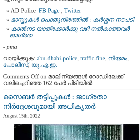
AD Police
FB Page
,
Twitter
മാസ്കുകള്‍ പൊതുനിരത്തില്‍ : കര്‍ശ്ശന നടപടി
കാൽനട യാത്രക്കാർക്കു വഴി നൽകാത്തവര്‍
ജാഗ്രത
-
pma
വായിക്കുക:
abu-dhabi-police
,
traffic-fine
,
നിയമം
,
പോലീസ്
,
യു.എ.ഇ.
Comments Off
on മാലിന്യങ്ങൾ റോഡിലേക്ക്
വലിച്ചെറിഞ്ഞ 162 പേർ പിടിയിൽ
സൈബർ തട്ടിപ്പുകൾ : ജാഗ്രതാ
നിര്‍ദ്ദേശവുമായി അധികൃതര്‍
August 15th, 2022