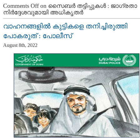
Comments Off
on സൈബർ തട്ടിപ്പുകൾ : ജാഗ്രതാ
നിര്‍ദ്ദേശവുമായി അധികൃതര്‍
വാഹനങ്ങളിൽ കുട്ടികളെ തനിച്ചിരുത്തി
പോകരുത് : പോലീസ്
August 8th, 2022