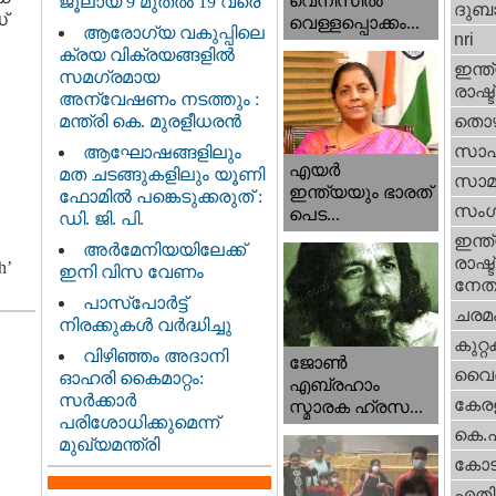
വെനീസില്‍
ജൂലായ് 9 മുതൽ 19 വരെ
ദുബാ
്
വെള്ളപ്പൊക്കം...
ആരോഗ്യ വകുപ്പിലെ
nri
ക്രയ വിക്രയങ്ങളിൽ
ഇന്ത്
സമഗ്രമായ
രാഷ്ട
അന്വേഷണം നടത്തും :
മന്ത്രി കെ. മുരളീധരൻ
തൊഴ
സാഹ
ആഘോഷങ്ങളിലും
എയര്‍
മത ചടങ്ങുകളിലും യൂണി
സാമ
ഇന്ത്യയും ഭാരത്
ഫോമിൽ പങ്കെടുക്കരുത് :
സംഗ
പെട...
ഡി. ജി. പി.
ഇന്ത്
അർമേനിയയിലേക്ക്
രാഷ്ട
h’
ഇനി വിസ വേണം
നേതാ
പാസ്‌പോർട്ട്
ചരമ
നിരക്കുകൾ വർദ്ധിച്ചു
കുറ്
വിഴിഞ്ഞം അദാനി
ജോണ്‍
വൈദ
ഓഹരി കൈമാറ്റം:
എബ്രഹാം
സർക്കാർ
കേരള
സ്മാരക ഹ്രസ...
പരിശോധിക്കുമെന്ന്
കെ.
മുഖ്യമന്ത്രി
കോട
എതിര്