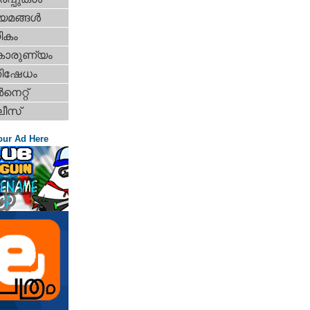
യമങ്ങള്‍
ികം
കാരുണ്യം
തിഷേധം
‍നെറ്റ്‌
ീസ്
our Ad Here