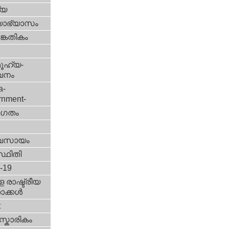
്യ
യാഭ്യാസം
കേതികം
ൂഹ്യ-
വനം
a-
rnment-
ഗതം
വസായം
്ഥിതി
d-19
 രാഷ്ട്രീയ
ക്കള്‍
t
്കാരികം