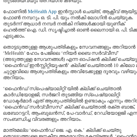
തുടങ്ങിയവയും അറിയാൻ കഴിയും.
ഫോണിൽ
MeHealth App
ഇൻസ്റ്റാൾ ചെയ്ത്, ആക്റ്റീവ് ആയിട്ട
ഫോൺ നമ്പറും ഒ. ടി. പി. യും നൽകി ലോഗിൻ ചെയ്യുക.
തുടർന്ന് ആധാർ നമ്പർ നൽകി നിങ്ങൾക്കായി യുണീക്
ഹെൽത്ത് ഐ. ഡി. സൃഷ്ടിച്ചാൽ ഓൺ ലൈനായി ഒ. പി. ടിക്കറ്
എടുക്കാം.
തൊട്ടടുത്തുള്ള ആശുപത്രികളും സേവനങ്ങളും അറിയാൻ
‘MeHealth’ ഹോം പേജിലെ ‘നിയർ ബൈ സർവ്വീസ്’
(അടുത്തുള്ള സേവനങ്ങൾ) എന്ന ഓപ്ഷൻ ക്ലിക്ക് ചെയ്യ
‘ഫൈൻഡ് ഇൻസ്റ്റിറ്റിയൂഷൻ’ ക്ലിക്ക് ചെയ്താൽ 10 കിലോ മീ
ചുറ്റളവിലെ ആശുപത്രികളും അവിടേക്കുള്ള ദൂരവും വഴിയു
അറിയാം.
‘ഫൈൻഡ് സ്‌പെഷ്യാലിറ്റി’യിൽ ക്ലിക്ക് ചെയ്‌താൽ
കാർഡിയോളജി, സർജറി തുടങ്ങിയ സ്‌പെഷ്യാലിറ്റി
ഡോക്ടർമാർ ഏത് ആശുപത്രിയിൽ ഉണ്ടാകും എന്നും അറി
‘ഫൈൻഡ് സർവ്വീസസ്’ ക്ലിക്ക് ചെയ്‌താൽ രക്ത ബാങ്ക്,
ലബോറട്ടറി, ആംബുലൻസ്, പേ-വാർഡ്, റേഡിയോളജി എന്
സംബന്ധിച്ച വിവരങ്ങളും അറിയാം.
മാത്രമല്ല ‘ഫൈൻഡ് ജെ. എ. കെ.’ ക്ലിക്ക് ചെയ്തു
തൊട്ടടുത്തുള്ള ജനകീയ ആരോഗ്യ കേന്ദ്രങ്ങൾ, ‘ഫൈൻ