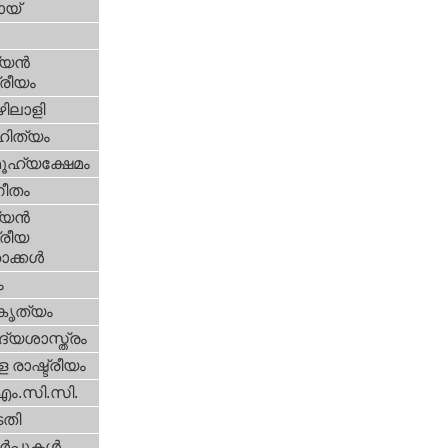
യ്‌
യന്‍
്രീയം
ിലാളി
ിത്യം
ൂഹ്യക്ഷേമം
ീതം
യന്‍
്രീയ
ക്കള്‍
ം
റകൃത്യം
്യശാസ്ത്രം
 രാഷ്ട്രീയം
എം.സി.സി.
തി
‍പ്പുകള്‍