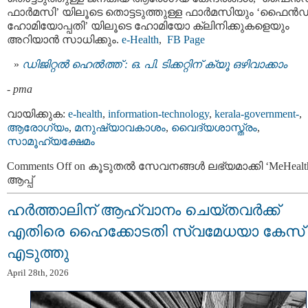
ഫാർമസി’ യിലൂടെ തൊട്ടടുത്തുള്ള ഫാർമസിയും ‘ഫൈൻഡ
ഹോമിയോപ്പതി’ യിലൂടെ ഹോമിയോ ക്ലിനിക്കുകളെയും
അറിയാൻ സാധിക്കും.
e-Health
,
FB Page
ഡിജിറ്റൽ ഹെൽത്ത് : ഒ. പി. ടിക്കറ്റിന് ക്യൂ ഒഴിവാക്കാം
-
pma
വായിക്കുക:
e-health
,
information-technology
,
kerala-government-
,
ആരോഗ്യം
,
മനുഷ്യാവകാശം
,
വൈദ്യശാസ്ത്രം
,
സാമൂഹ്യക്ഷേമം
Comments Off
on കൂടുതൽ സേവനങ്ങൾ ലഭ്യമാക്കി ‘MeHealt
ആപ്പ്
ഹര്‍ത്താലിന് ആഹ്വാനം ചെയ്തവര്‍ക്ക്
എതിരെ ഹൈക്കോടതി സ്വമേധയാ കേസ്
എടുത്തു
April 28th, 2026