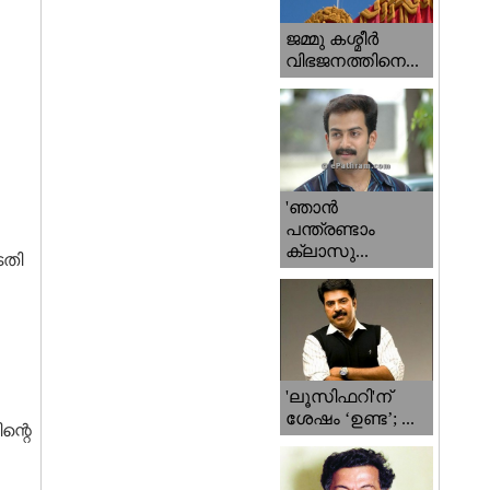
ജമ്മു കശ്മീ‍ർ
വിഭജനത്തിനെ...
'ഞാന്‍
പന്ത്രണ്ടാം
ക്ലാസു...
ടതി
'ലൂസിഫറി'ന്
ശേഷം ‘ഉണ്ട’; ...
ന്റെ