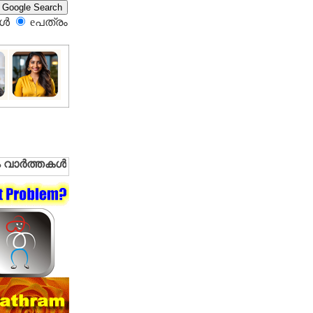
്‍
eപത്രം‍