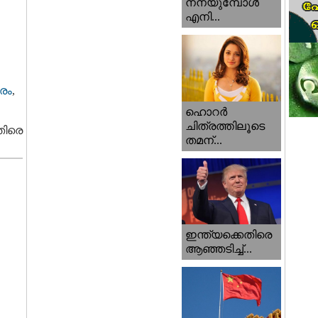
നനയുമ്പോള്‍
എനി...
രം
,
ഹൊറര്‍
ചിത്രത്തിലൂടെ
തിരെ
തമന്...
ഇന്ത്യക്കെതിരെ
ആഞ്ഞടിച്ച്...