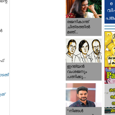
ന്റെ
രജനികാന്ത്
ചിത്രത്തിൽ
്‍
മഞ്...
ഫ്
ഇന്ത്യൻ
വംശജനും
ോടതി
പത്നിക്കു...
്‌
“നിങ്ങള്‍