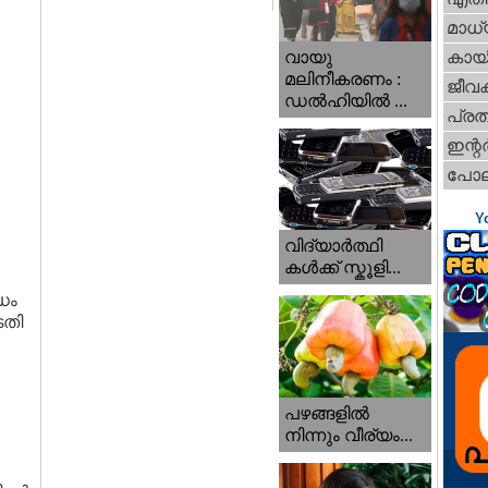
മാധ്
വായു
കായ
മലിനീകരണം :
ജീവ
ഡൽഹിയിൽ ...
പ്ര
ഇന്റര്
പോല
Y
വിദ്യാർത്ഥി
കൾക്ക് സ്കൂളി...
ിധം
ടതി
പഴങ്ങളില്‍
നിന്നും വീര്യം...