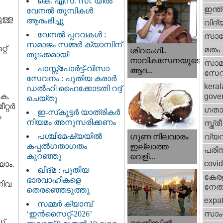
കെ. എസ്. സി. യിൽ
ഇന്ത
വേനൽ തുമ്പികൾ
ുള്ള
ആരംഭിച്ചു
വിദ്
വേനൽ പ്പറവകൾ :
സാങ്
സമാജം സമ്മർ ക്യാമ്പിന്
റ്
മതം
ശിവാംഗി..
തുടക്കമായി
നാവികസേനയുടെ
സാമ
പാസ്സ്പോർട്ട്-വിസാ
ആദ...
സേ
സേവനം : പുതിയ കരാർ
keral
ഡൽഹി ഹൈക്കോടതി റദ്ദ്
ുക.
gove
ചെയ്തു
റ്റർ
ഗതാ
ഇ-സ്‌കൂട്ടർ യാത്രികർ
ം
നിയമം അനുസരിക്കണം
സ്ത്രീ
പശ്ചിമേഷ്യയിൽ
വ്യ
ഗുണ നിലവാരം
കപ്പൽഗതാഗതം
ഇല്ലാത്ത
പരിസ
കുറഞ്ഞു
വെളി...
covi
യാം.
ഖിദ്മ : പുതിയ
കേരള
ഭാരവാഹികളെ
നിവ
നേതാ
തെരഞ്ഞെടുത്തു
expa
സമ്മർ ക്യാമ്പ്
‘ഇൻസൈറ്റ്-2026’
സാംസ
ഡ്