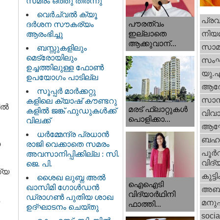
സമരം ഒത്തു തീർന്നു
വെര്‍ച്വല്‍ ക്യൂ
പ്ര
പൗരത്വം
ദര്‍ശന സൗകര്യം
നിയ
ഇല്ലാതെ
ആരംഭിച്ചു
ആക്കുവാന്...
സാമ
ബസ്സുകളിലും
മെട്രോയിലും
സം
ഉച്ചത്തിലുള്ള ഫോൺ
യു.
ഉപയോഗം പാടില്ല
ആര
സൂപ്പർ മാർക്കറ്റു
സാമ്
കളിലെ ക്യാഷ് കൗണ്ടറു
പിൽ
മരട് ഫ്ലാറ്റുകൾ
കളിൽ ജങ്ക് ഫുഡുകൾക്ക്
വിവാ
പൊളിക്കാ...
വിലക്ക്
ആഘ
ധര്‍മ്മേന്ദ്ര പ്രധാൻ
ബഹു
യ
രാജി വെക്കാതെ സമരം
പൂര്‍
അവസാനിപ്പിക്കില്ല : സി.
വിദ്യ
ജെ. പി.
്യ
കുട്ട
ശൈഖ ലുബ്ന അൽ
ഐഐടി
ഖാസിമി ഗോൾഡൻ
അബു
വിദ്യാര്‍ഥിനി
ഡ്രാഗൺ പുതിയ ശാഖ
മനു
ഫാത്തി...
ഉദ്ഘാടനം ചെയ്തു
socia