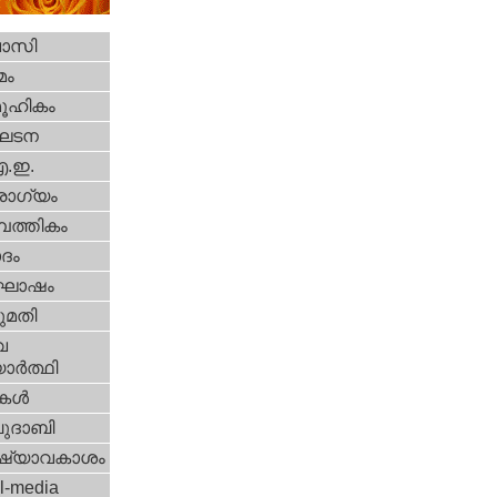
വാസി
മം
ൂഹികം
ഘടന
എ.ഇ.
ോഗ്യം
പത്തികം
ദം
ോഷം
മതി
വ
ാര്‍ത്ഥി
ികള്‍
ദാബി
ഷ്യാവകാശം
l-media