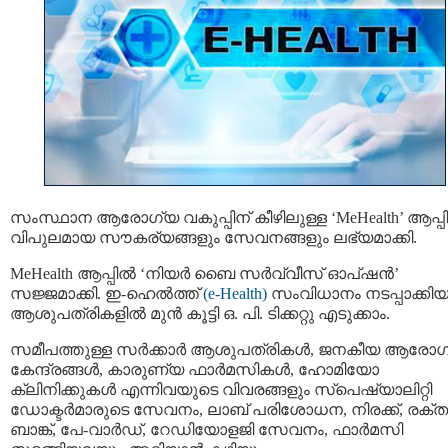
സംസ്ഥാന ആരോഗ്യ വകുപ്പിന് കീഴിലുള്ള ‘MeHealth’ ആപ്
വിപുലമായ സൗകര്യങ്ങളും സേവനങ്ങളും ലഭ്യമാക്കി.
MeHealth ആപ്പിൽ ‘നിയർ ബൈ സർവ്വീസ് ഓപ്ഷൻ’
സജ്ജമാക്കി. ഇ-ഹെൽത്ത്
(e-Health)
സംവിധാനം നടപ്പാക്കി
ആശുപത്രികളിൽ മുൻ കൂട്ടി ഒ. പി. ടിക്കറ്റു എടുക്കാം.
സമീപത്തുള്ള സർക്കാർ ആശുപത്രികൾ, ജനകീയ ആരോഗ
കേന്ദ്രങ്ങൾ, കാരുണ്യ ഫാർമസികൾ, ഹോമിയോ
ക്ലിനിക്കുകൾ എന്നിവയുടെ വിവരങ്ങളും സ്‌പെഷ്യാലിറ്റി
ഡോക്ടർമാരുടെ സേവനം, ലാബ് പരിശോധന, നിരക്ക്, രക്ത
ബാങ്ക്, പേ-വാർഡ്, റേഡിയോളജി സേവനം, ഫാർമസി