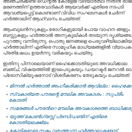
അഞ്ചരക്കണ്ടി ഡെന്റൽ കോളേജ് വിദ്യാർത്ഥി നിതിൻ രാജി
മരണത്തിന് ഉത്തരവാദികൾ ആയവർക്ക് എതിരെ നടപടി
ആവശ്യപ്പെട്ട് കൊണ്ടാണ് വിവിധ സംഘടനകൾ ചേർന്ന്
ഹർത്താലിന് ആഹ്വാനം ചെയ്തത്.
ആംബുലൻസുകളും രോഗികളുമായി പോയ വാഹന ങ്ങളും
ബസ്സുകളും ഹര്‍ത്താല്‍ അനുകൂലികള്‍ തടയുന്ന ദൃശ്യങ്ങള
പുറത്തു വന്നിരുന്നു. പൊതു ജനങ്ങളെ പെരുവഴിയിലാക്കിയ
ഹര്‍ത്താലിന്ന് എതിരെ സാമൂഹിക മാധ്യമങ്ങളിൽ വ്യാപക
പ്രതിഷേധം ഉയർന്നു വരികയും ചെയ്തു.
ഇതിനു പിന്നാലെയാണ് ഹൈക്കോടതിയുടെ അവധിക്കാല
ബഞ്ച്, വിഷയത്തില്‍ ഇടപെടുകയും ഡയറക്ടര്‍ ജനറല്‍ ഓ
പ്രോസിക്യൂഷനോട് വിശദീകരണം തേടുകയും ചെയ്തത്.
മിന്നല്‍ ഹര്‍ത്താല്‍ അംഗീകരിക്കാന്‍ ആവില്ല : ഹൈക്ക
സ്വകാര്യത പൗരന്റെ മൗലിക അവകാശം : സുപ്രീം
കോടതി
സമരങ്ങൾ പൗരന്‍റെ മൗലിക അവകാശത്തെ ബാധിക്കരുത
യൂത്ത് കോണ്‍ഗ്രസ്സ് പ്രസിഡണ്ടിന് എതിരെ
കോടതിയലക്ഷ്യം
കോടികളുടെ നഷ്ടം വരുത്തുന്ന ഹര്‍ത്താലുകളോട്