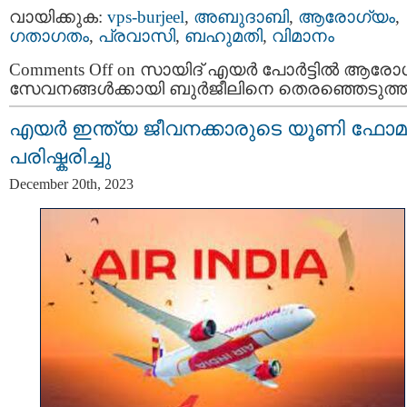
വായിക്കുക:
vps-burjeel
,
അബുദാബി
,
ആരോഗ്യം
,
ഗതാഗതം
,
പ്രവാസി
,
ബഹുമതി
,
വിമാനം
Comments Off
on സായിദ് എയർ പോർട്ടിൽ ആരോ
സേവനങ്ങൾക്കായി ബുർജീലിനെ തെരഞ്ഞെടുത്ത
എയർ ഇന്ത്യ ജീവനക്കാരുടെ യൂണി ഫോമ
പരിഷ്കരിച്ചു
December 20th, 2023