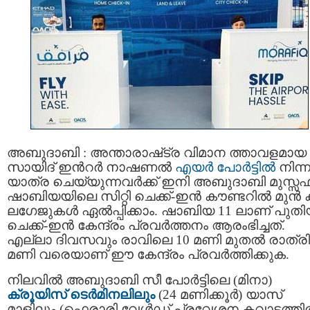
അബുദാബി : അന്താരാഷ്‌ട്ര വിമാന ത്താവളമായ
സായിദ് ഇന്‍റര്‍ നാഷണല്‍
എയര്‍ പോര്‍ട്ടിൽ
നിന്ന
യാത്ര ചെയ്യുന്നവർക്ക് ഇനി അബുദാബി മുസ്സ
ഷാബിയയിലെ സിറ്റി ചെക്ക്-ഇന്‍ കൗണ്ടറിൽ മുൻ കൂ
ലഗേജുകൾ ഏൽപ്പിക്കാം. ഷാബിയ 11 ലാണ് പുത
ചെക്ക്-ഇന്‍ കേന്ദ്രം പ്രവർത്തനം ആരംഭിച്ചത്.
എല്ലാ ദിവസവും രാവിലെ 10 മണി മുതൽ രാത്രി
മണി വരെയാണ് ഈ കേന്ദ്രം പ്രവർത്തിക്കുക.
നിലവിൽ അബുദാബി സീ പോർട്ടിലെ (മിനാ)
ക്രൂയിസ് ടെർമിനലിലും
(24 മണിക്കൂർ) യാസ്
മാളിലും (ഫെരാരി വേൾഡ് പ്രവേശന കവാടത്തി