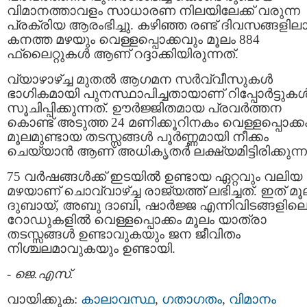
വിമാനത്താവളം സാധാരണ നിലയിലേക്ക് വരുന്ന
പ്രക്രിയ ആരംഭിച്ചു. കഴിഞ്ഞ രണ്ട് ദിവസങ്ങളില
കനത്ത മഴയും വെള്ളപ്പൊക്കവും മൂലം 884
ഫ്ലൈറ്റുകൾ ആണ് റദ്ദാക്കിയിരുന്നത്.
വ്യാഴാഴ്ച്ച മുതൽ ആഗമന സർവ്വീസുകൾ
ഭാഗികമായി പുനസ്ഥാപിച്ചതായാണ് റിപ്പോർട്ടുക
സൂചിപ്പിക്കുന്നത്. ഊർജ്ജിതമായ പ്രവർത്തന
കൊണ്ട് അടുത്ത 24 മണിക്കൂറിനകം വെള്ളപ്പൊക്ക
മൂലമുണ്ടായ തടസ്സങ്ങൾ പൂർണ്ണമായി നീക്കം
ചെയ്യാൻ ആണ് അധികൃതർ ലക്ഷ്യമിട്ടിരിക്കുന്ന
75 വർഷങ്ങൾക്ക് ഇടയിൽ ഉണ്ടായ ഏറ്റവും വലിയ
മഴയാണ് ചൊവ്വാഴ്ച്ച രാജ്യത്ത് ലഭിച്ചത്. ഇത് മൂ
ദുബായ്, അബു ദാബി, ഷാർജ്ജ എന്നിവിടങ്ങളില
റോഡുകളിൽ വെള്ളപ്പൊക്കം മൂലം യാത്രാ
തടസ്സങ്ങൾ ഉണ്ടാവുകയും ജന ജീവിതം
നിശ്ചലമാവുകയും ഉണ്ടായി.
-
ജെ.എസ്.
വായിക്കുക:
കാലാവസ്ഥ
,
ഗതാഗതം
,
വിമാനം