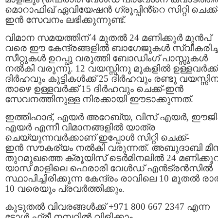
മൊറാഫിഖ് ഏവിയേഷൻ ഗ്രൂപ്പിൻ്റെ സിറ്റി ചെക്ക്
ഇന്‍ സേവനം ലഭിക്കുന്നുണ്ട്.
വിമാന സമയത്തിന് 4 മുതൽ 24 മണിക്കൂർ മുൻപ്
വരെ ഈ കേന്ദ്രങ്ങളിൽ ബാഗേജുകൾ സ്വീകരിച്ച
സീറ്റുകൾ ഉറപ്പു വരുത്തി ബോഡിംഗ് പാസ്സുകൾ
നൽകി വരുന്നു. 12 വയസ്സിനു മുകളിൽ ഉള്ളവർക്ക്
ദിർഹവും കുട്ടികൾക്ക് 25 ദിർഹവും രണ്ടു വയസ്സിന
താഴെ ഉള്ളവർക്ക് 15 ദിർഹവും ചെക്ക്-ഇൻ
സേവനത്തിനുള്ള നിരക്കായി ഈടാക്കുന്നത്.
ഇത്തിഹാദ്, എയർ അറേബ്യ, വിസ് എയർ, ഈജിപ്
എയർ എന്നീ വിമാനങ്ങളിൽ യാത്ര
ചെയ്യുന്നവർക്കാണ് ഇപ്പോൾ സിറ്റി ചെക്ക്-
ഇന്‍ സൗകര്യം നൽകി വരുന്നത്. അബുദാബി മീ
തുറമുഖത്തെ ക്രൂയിസ് ടെർമിനലിൽ 24 മണിക്കൂറ
യാസ് മാളിലെ ഫെരാരി വേൾഡ് എൻട്രൻസിൽ
സ്ഥാപിച്ചിരിക്കുന്ന കേന്ദ്രം രാവിലെ 10 മുതൽ രാത
10 വരെയും പ്രവർത്തിക്കും.
കൂടുതൽ വിവരങ്ങൾക്ക് +971 800 667 2347 എന്ന
ടോൾ ഫ്രീ നമ്പറിൽ വിളിക്കാം.