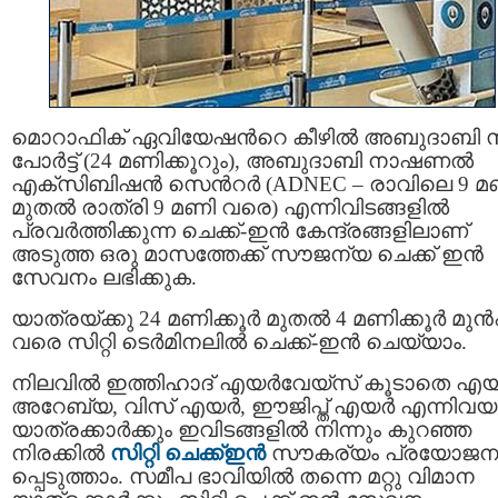
മൊറാഫിക് ഏവിയേഷന്‍റെ കീഴില്‍ അബുദാബി 
പോര്‍ട്ട് (24 മണിക്കൂറും), അബുദാബി നാഷണൽ
എക്സിബിഷൻ സെൻറർ (ADNEC – രാവിലെ 9 മ
മുതല്‍ രാത്രി 9 മണി വരെ) എന്നിവിടങ്ങളില്‍
പ്രവര്‍ത്തിക്കുന്ന ചെക്ക്-ഇന്‍ കേന്ദ്രങ്ങളിലാണ്
അടുത്ത ഒരു മാസത്തേക്ക് സൗജന്യ ചെക്ക് ഇന്‍
സേവനം ലഭിക്കുക.
യാത്രയ്ക്കു 24 മണിക്കൂർ മുതൽ 4 മണിക്കൂർ മുൻ
വരെ സിറ്റി ടെർമിനലിൽ ചെക്ക്-ഇൻ ചെയ്യാം.
നിലവിൽ ഇത്തിഹാദ് എയർവേയ്സ് കൂടാതെ എയര
അറേബ്യ, വിസ് എയർ, ഈജിപ്ത് എയർ എന്നിവയ
യാത്രക്കാര്‍ക്കും ഇവിടങ്ങളില്‍ നിന്നും കുറഞ്ഞ
നിരക്കില്‍
സിറ്റി ചെക്ക്ഇന്‍
സൗകര്യം പ്രയോജ
പ്പെടുത്താം. സമീപ ഭാവിയിൽ തന്നെ മറ്റു വിമാന