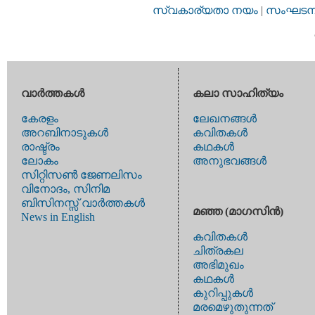
സ്വകാര്യതാ നയം
|
സംഘടനാ 
വാര്‍ത്തകള്‍
കലാ സാഹിത്യം
കേരളം
ലേഖനങ്ങള്‍
അറബിനാടുകള്‍
കവിതകള്‍
രാഷ്ട്രം
കഥകള്‍
ലോകം
അനുഭവങ്ങള്‍
സിറ്റിസണ്‍ ജേണലിസം
വിനോദം, സിനിമ
ബിസിനസ്സ് വാര്‍ത്തകള്‍
മഞ്ഞ (മാഗസിന്‍)
News in English
കവിതകള്‍
ചിത്രകല
അഭിമുഖം
കഥകള്‍
കുറിപ്പുകള്‍
മരമെഴുതുന്നത്