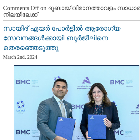
Comments Off
on ദുബായ് വിമാനത്താവളം സാധ
നിലയിലേക്ക്
സായിദ് എയർ പോർട്ടിൽ ആരോഗ്യ
സേവനങ്ങൾക്കായി ബുർജീലിനെ
തെരഞ്ഞെടുത്തു
March 2nd, 2024