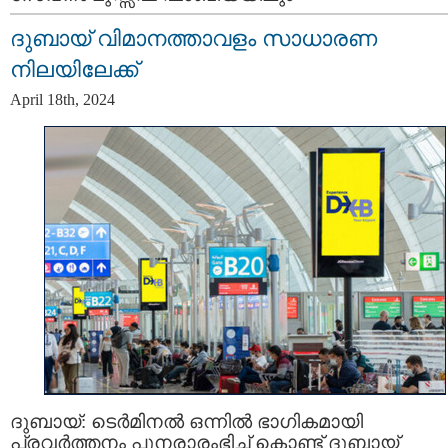
ദുബായ് വിമാനത്താവളം സാധാരണ
നിലയിലേക്ക്
April 18th, 2024
ദുബായ്: ടെർമിനൽ ഒന്നിൽ ഭാഗികമായി
പ്രവർത്തനം പുനരാരംഭിച്ച് കൊണ്ട് ദുബായ്