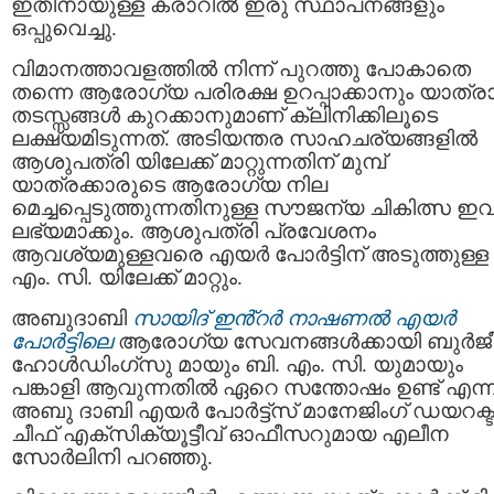
ഇതിനായുള്ള കരാറിൽ ഇരു സ്ഥാപനങ്ങളും
ഒപ്പുവെച്ചു.
വിമാനത്താവളത്തിൽ നിന്ന് പുറത്തു പോകാതെ
തന്നെ ആരോഗ്യ പരിരക്ഷ ഉറപ്പാക്കാനും യാത്ര
തടസ്സങ്ങൾ കുറക്കാനുമാണ് ക്ലിനിക്കിലൂടെ
ലക്ഷ്യമിടുന്നത്. അടിയന്തര സാഹചര്യങ്ങളിൽ
ആശുപത്രി യിലേക്ക് മാറ്റുന്നതിന് മുമ്പ്
യാത്രക്കാരുടെ ആരോഗ്യ നില
മെച്ചപ്പെടുത്തുന്നതിനുള്ള സൗജന്യ ചികിത്സ ഇ
ലഭ്യമാക്കും. ആശുപത്രി പ്രവേശനം
ആവശ്യമുള്ളവരെ എയർ പോർട്ടിന് അടുത്തുള്ള 
എം. സി. യിലേക്ക് മാറ്റും.
അബുദാബി
സായിദ് ഇൻ്റർ നാഷണൽ എയർ
പോർട്ടിലെ
ആരോഗ്യ സേവനങ്ങൾക്കായി ബുർജ
ഹോൾഡിംഗ്‌സു മായും ബി. എം. സി. യുമായും
പങ്കാളി ആവുന്നതിൽ ഏറെ സന്തോഷം ഉണ്ട് എന്ന
അബു ദാബി എയർ പോർട്ട്‌സ് മാനേജിംഗ് ഡയറക്ട
ചീഫ് എക്‌സിക്യൂട്ടീവ് ഓഫീസറുമായ എലീന
സോർലിനി പറഞ്ഞു.