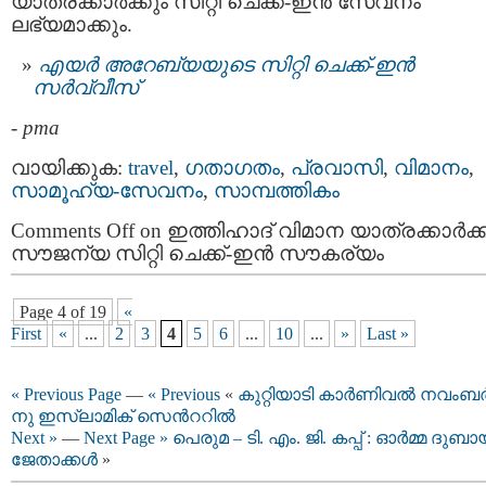
യാത്രക്കാർക്കും സിറ്റി ചെക്ക്-ഇന്‍ സേവനം
ലഭ്യമാക്കും.
എയര്‍ അറേബ്യയുടെ സിറ്റി ചെക്ക്-ഇന്‍
സര്‍വ്വീസ്
-
pma
വായിക്കുക:
travel
,
ഗതാഗതം
,
പ്രവാസി
,
വിമാനം
,
സാമൂഹ്യ-സേവനം
,
സാമ്പത്തികം
Comments Off
on ഇത്തിഹാദ് വിമാന യാത്രക്കാര്‍ക്ക
സൗജന്യ സിറ്റി ചെക്ക്-ഇന്‍ സൗകര്യം
Page 4 of 19
«
First
«
...
2
3
4
5
6
...
10
...
»
Last »
« Previous Page
—
« Previous
«
കുറ്റിയാടി കാർണിവൽ നവംബര്‍
നു ഇസ്ലാമിക് സെന്‍ററിൽ
Next »
—
Next Page »
പെരുമ – ടി. എം. ജി. കപ്പ് : ഓർമ്മ ദുബാ
ജേതാക്കള്‍
»