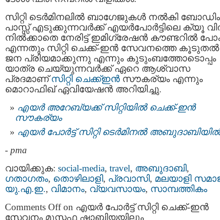
സിറ്റി ടെർമിനലിൽ ബാഗേജുകൾ നൽകി ബോഡിം
പാസ്സ്‌ എടുക്കുന്നവർക്ക് എയർപോർട്ടിലെ ക്യൂ വ
നിൽക്കാതെ നേരിട്ട് ഇമിഗ്രേഷൻ കൗണ്ടറിൽ പോ
എന്നതും സിറ്റി ചെക്ക്-ഇന്‍ സേവനത്തെ കൂടുതൽ
ജന പ്രിയമാക്കുന്നു എന്നും കുടുംബത്തോടൊപ്പം
യാത്ര ചെയ്യുന്നവർക്ക് ഏറെ ആശ്വാസ
പ്രദമാണ്
സിറ്റി ചെക്ക്ഇൻ
സൗകര്യം എന്നും
മൊറാഫിഖ് ഏവിയേഷൻ അറിയിച്ചു.
എയര്‍ അറേബ്യക്ക് സിറ്റിയില്‍ ചെക്ക്-ഇന്‍
സൗകര്യം
എയർ പോർട്ട് സിറ്റി ടെർമിനൽ അബുദാബിയി
-
pma
വായിക്കുക:
social-media
,
travel
,
അബുദാബി
,
ഗതാഗതം
,
തൊഴിലാളി
,
പ്രവാസി
,
മലയാളി സമാ
യു.എ.ഇ.
,
വിമാനം
,
വ്യവസായം
,
സാമ്പത്തികം
Comments Off
on എയർ പോർട്ട് സിറ്റി ചെക്ക്-ഇന്‍
സേവനം മുസ്സഫ ഷാബിയയിലും