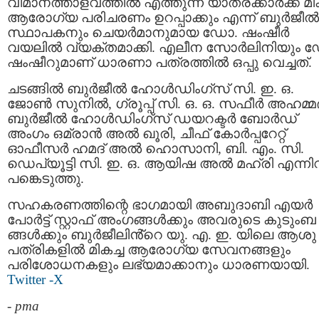
വിമാനത്താളവത്തിൽ എത്തുന്ന യാത്രക്കാർക്ക് മിക
ആരോഗ്യ പരിചരണം ഉറപ്പാക്കും എന്ന് ബുർജീൽ
സ്ഥാപകനും ചെയർമാനുമായ ഡോ. ഷംഷീർ
വയലിൽ വ്യക്തമാക്കി. എലീന സോർലിനിയും 
ഷംഷീറുമാണ് ധാരണാ പത്രത്തിൽ ഒപ്പു വെച്ചത്.
ചടങ്ങിൽ ബുർജീൽ ഹോൾഡിംഗ്‌സ് സി. ഇ. ഒ.
ജോൺ സുനിൽ, ഗ്രൂപ്പ് സി. ഒ. ഒ. സഫീർ അഹമ്മദ
ബുർജീൽ ഹോൾഡിംഗ്‌സ് ഡയറക്ടർ ബോർഡ്
അംഗം ഒമ്രാൻ അൽ ഖൂരി, ചീഫ് കോർപ്പറേറ്റ്
ഓഫീസർ ഹമദ് അൽ ഹൊസാനി, ബി. എം. സി.
ഡെപ്യൂട്ടി സി. ഇ. ഒ. ആയിഷ അൽ മഹ്‌രി എന്ന
പങ്കെടുത്തു.
സഹകരണത്തിന്റെ ഭാഗമായി അബുദാബി എയർ
പോർട്ട് സ്റ്റാഫ് അംഗങ്ങൾക്കും അവരുടെ കുടുംബ
ങ്ങൾക്കും ബുർജീലിൻ്റെ യു. എ. ഇ. യിലെ ആശു
പത്രികളിൽ മികച്ച ആരോഗ്യ സേവനങ്ങളും
പരിശോധനകളും ലഭ്യമാക്കാനും ധാരണയായി.
Twitter -X
-
pma