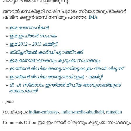
പ്രമുഖർ അതിഥികളായിരുന്നു.
ജനറൽ സെക്രട്ടറി റാഷിദ് പൂമാടം സ്വാഗതവും ട്രഷറർ
ഷിജിന കണ്ണൻ ദാസ്‌ നന്ദിയും പറഞ്ഞു.
IMA
ഇമ ഭാരവാഹികള്‍
ഇമ ഇഫ്താർ സംഗമം
ഇമ 2012 – 2013 കമ്മിറ്റി
തിരിച്ചറിയൽ കാർഡ് പുറത്തിറക്കി
ഇമ ഓണാഘോഷവും കുടുംബ സംഗമവും
ഇന്ത്യൻ മീഡിയ അബുദാബിയുടെ ഇഫ്താർ വിരുന്ന്
ഇന്ത്യന്‍ മീഡിയ അബുദാബി (ഇമ) : കമ്മിറ്റി
ടി. പി. സീതാറാം ഇന്ത്യന്‍ മീഡിയ അബുദാബിയുടെ
രക്ഷാധികാരി
-
pma
വായിക്കുക:
indian-embassy-
,
indian-media-abudhabi
,
ramadan
Comments Off
on ഇമ ഇഫ്‌താർ വിരുന്നും കുടുംബ സംഗമവും