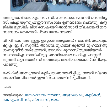
അബുദാബി കെ. എം. സി. സി. സംസ്ഥാന ജനറൽ സെക്രട്ട
സി. എച്ച്. യൂസുഫ് ഈദ് സംഗമം ഉദ്ഘാടനം ചെയ്തു. കണ്
ജില്ല മുസ്ലിം ലീഗ് സെക്രട്ടറി അൻസാരി തില്ലങ്കേരി ഈദ
സന്ദേശം കൈമാറി പ്രഭാഷണം നടത്തി.
വി. പി. കെ. അബ്ദുള്ള, ഉസ്മാൻ കരപ്പാത്ത്, സാബിർ, ശറഫുദ
കുപ്പം, ഇ. ടി. സുനീർ, അഡ്വ. മുഹമ്മദ്‌ കുഞ്ഞി, മുഹമ്മദ്‌ 
ശംസുദ്ധീൻ നരിക്കോടൻ, അഡ്വ. മു‌നാസ് തുടങ്ങിയവർ
സംസാരിച്ചു. സാദിഖ് മുട്ടം അദ്ധ്യക്ഷത വഹിച്ചു. ഹസ്സൻ
കുഞ്ഞി വട്ടക്കോൽ സ്വാഗതവും അലി പാലക്കോട് നന്ദിയും
പറഞ്ഞു.
മഹ്ഫിൽ അബുദാബി മുട്ടിപ്പാട്ട് അവതരിപ്പിച്ചു. നാടൻ വിഭവ
അടങ്ങിയ പ്രാതൽ ഈദ് സംഗമത്തിന് രുചിയേകി.
-
pma
വായിക്കുക:
islamic-center-
,
ramadan
,
ആഘോഷം
,
കുട്ടികള്‍
,
കെ.എം.സി.സി.
,
പ്രവാസി
,
മതം