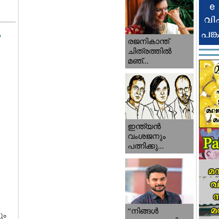
ം
രജനികാന്ത്
ചിത്രത്തിൽ
മഞ്...
ഇന്ത്യൻ
വംശജനും
പത്നിക്കു...
“നിങ്ങള്‍
ും