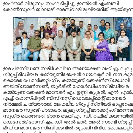
ഇഫ്‌താർ വിരുന്നും സംഘടിപ്പിച്ചു. ഇന്ത്യൻ എംബസി
കോൺസുലർ ബാലാജി രാമസ്വാമി മുഖ്യാഥിതി ആയിരുന്ന
ഇമ പ്രസിഡണ്ട് സമീർ കല്ലറ അദ്ധ്യക്ഷത വഹിച്ചു. ലുലു
ഗ്രൂപ്പ് മീഡിയ & കമ്മ്യൂണിക്കേഷൻ ഡയറക്ടർ വി. നന്ദ കുമ
കൊമേര പേ മാർക്കറ്റിംഗ് & കമ്മ്യൂണി ക്കേഷൻസ് മേധാവി
അജിത് ജോൺസൺ, ബുർജീൽ ഹോൾഡിംഗ്സ് മീഡിയ &
കമ്മ്യൂണിക്കേഷൻ മാനേജർ എം. ഉണ്ണി കൃഷ്ണൻ, എൽ. എൽ.
എച്ച്. ഹോസ്പിറ്റൽ ബിസിനസ്സ് ഡെവലപ്പ്മെന്റ് മാനേജർ
നിർമ്മൽ ചിയ്യാരത്ത്, അഹല്യ ഗ്രൂപ്പ് സീനിയർ ഓപ്പറേ
മാനേജർ സൂരജ് പ്രഭാകർ, ലുലു ഗ്രൂപ്പ് മാർക്കറ്റിംഗ് മാനേ
സുധീർ കൊണ്ടേരി, ട്രാൻ ടെക്ക് എം. ഡി. റഫീഖ് കയനയിൽ
ഡെസേർട് റോസ് എം. ഡി. അൻഷാർ, അൽ സാബി ഗ്രൂപ്പ്
മീഡിയ മാനേജർ സിബി കടവിൽ തുടങ്ങി വിവിധ മേഖലകളി