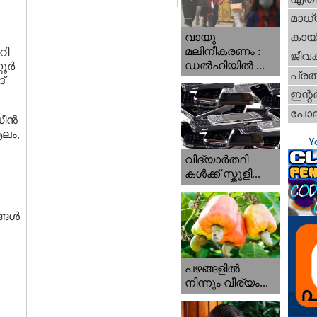
മാധ്
വായു
കായ
മലിനീകരണം :
റി
ജീവ
ഡൽഹിയിൽ ...
ണൂർ
പ്ര
്
ഇന്റര്
പോല
്ധീൻ
ആലം,
Y
വിദ്യാർത്ഥി
കൾക്ക് സ്കൂളി...
ങ്ങൾ
പഴങ്ങളില്‍
നിന്നും വീര്യം...