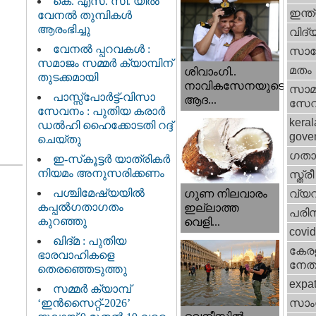
കെ. എസ്. സി. യിൽ
ഇന്ത
വേനൽ തുമ്പികൾ
ആരംഭിച്ചു
വിദ്
വേനൽ പ്പറവകൾ :
സാങ്
സമാജം സമ്മർ ക്യാമ്പിന്
മതം
ശിവാംഗി..
തുടക്കമായി
നാവികസേനയുടെ
സാമ
പാസ്സ്പോർട്ട്-വിസാ
ആദ...
സേ
സേവനം : പുതിയ കരാർ
keral
ഡൽഹി ഹൈക്കോടതി റദ്ദ്
gove
ചെയ്തു
ഗതാ
ഇ-സ്‌കൂട്ടർ യാത്രികർ
നിയമം അനുസരിക്കണം
സ്ത്രീ
പശ്ചിമേഷ്യയിൽ
വ്യ
ഗുണ നിലവാരം
കപ്പൽഗതാഗതം
ഇല്ലാത്ത
പരിസ
കുറഞ്ഞു
വെളി...
covi
ഖിദ്മ : പുതിയ
കേരള
ഭാരവാഹികളെ
നേതാ
തെരഞ്ഞെടുത്തു
expa
സമ്മർ ക്യാമ്പ്
‘ഇൻസൈറ്റ്-2026’
സാംസ