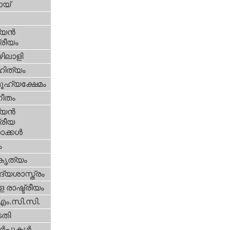
യ്‌
യന്‍
്രീയം
ിലാളി
ിത്യം
ൂഹ്യക്ഷേമം
ീതം
യന്‍
്രീയ
ക്കള്‍
ം
റകൃത്യം
്യശാസ്ത്രം
 രാഷ്ട്രീയം
എം.സി.സി.
തി
‍പ്പുകള്‍