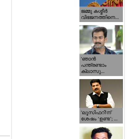
ജമ്മു കശ്മീ‍ർ
വിഭജനത്തിനെ...
'ഞാന്‍
പന്ത്രണ്ടാം
ക്ലാസു...
'ലൂസിഫറി'ന്
ശേഷം ‘ഉണ്ട’; ...