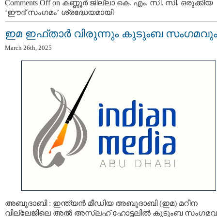
Comments Off
on കണ്ണൂർ ജില്ലാ കെ. എം. സി. സി. ഒരുക്കിയ
‘ഈദ് സംഗമം’ ശ്രദ്ധേയമായി
ഇമ ഇഫ്‌താർ വിരുന്നും കുടുംബ സംഗമവു
March 26th, 2025
അബുദാബി : ഇന്ത്യൻ മീഡിയ അബുദാബി (ഇമ) മറീന
വില്ലേജിലെ അൽ അസ്ലഹ് ഹോട്ടലിൽ കുടുംബ സംഗമവ