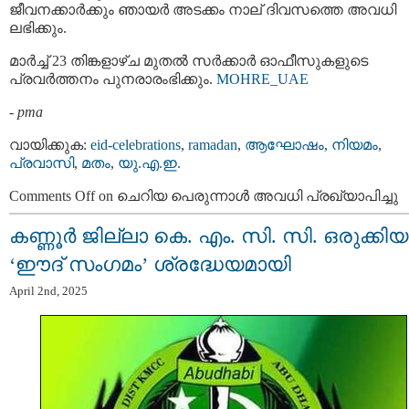
ജീവനക്കാർക്കും ഞായർ അടക്കം നാല് ദിവസത്തെ അവധി
ലഭിക്കും.
മാർച്ച് 23 തിങ്കളാഴ്ച മുതൽ സർക്കാർ ഓഫീസുകളുടെ
പ്രവർത്തനം പുനരാരംഭിക്കും.
MOHRE_UAE
-
pma
വായിക്കുക:
eid-celebrations
,
ramadan
,
ആഘോഷം
,
നിയമം
,
പ്രവാസി
,
മതം
,
യു.എ.ഇ.
Comments Off
on ചെറിയ പെരുന്നാൾ അവധി പ്രഖ്യാപിച്ചു
കണ്ണൂർ ജില്ലാ കെ. എം. സി. സി. ഒരുക്കിയ
‘ഈദ് സംഗമം’ ശ്രദ്ധേയമായി
April 2nd, 2025