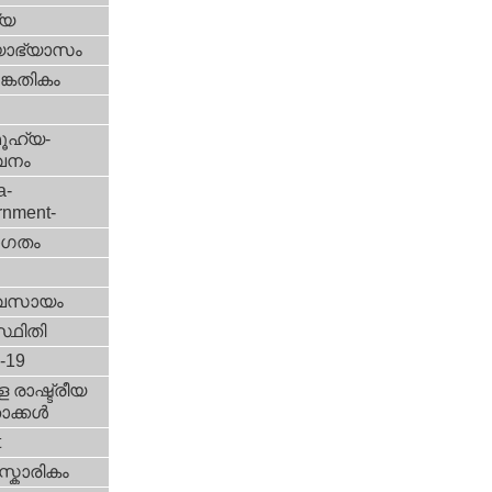
്യ
യാഭ്യാസം
കേതികം
ൂഹ്യ-
വനം
a-
rnment-
ഗതം
വസായം
്ഥിതി
d-19
 രാഷ്ട്രീയ
ക്കള്‍
t
്കാരികം