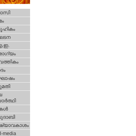
വാസി
മം
ൂഹികം
ഘടന
എ.ഇ.
ോഗ്യം
പത്തികം
ദം
ോഷം
മതി
വ
ാര്‍ത്ഥി
ികള്‍
ദാബി
ഷ്യാവകാശം
l-media