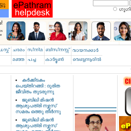
ഗൂഗിള
കർക്കിടകം
പെയ്തിറങ്ങി : ദുരിത
ജീവിതം തുടരുന്നു
ജൂബിലി മിഷൻ
ആശുപത്രി നഴ്സസ്
സമരം ഒത്തു തീർന്നു
ജൂബിലി മിഷൻ
ആശുപത്രി നഴ്സസ്