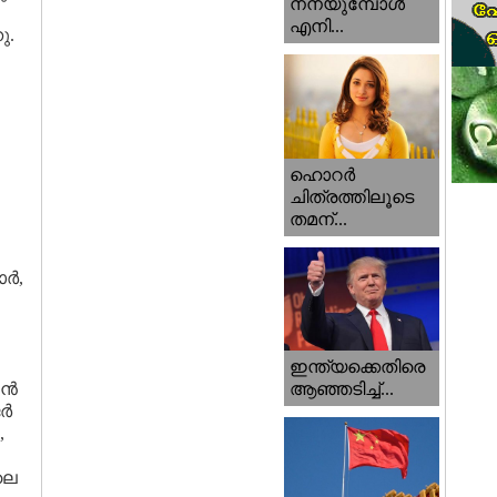
നനയുമ്പോള്‍
എനി...
ു.
ഹൊറര്‍
ചിത്രത്തിലൂടെ
തമന്...
ാർ,
ഇന്ത്യക്കെതിരെ
ഷൻ
ആഞ്ഞടിച്ച്...
ജർ
,
ലെ