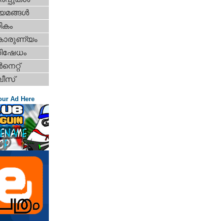
യമങ്ങള്‍
ികം
കാരുണ്യം
തിഷേധം
‍നെറ്റ്‌
ീസ്
our Ad Here