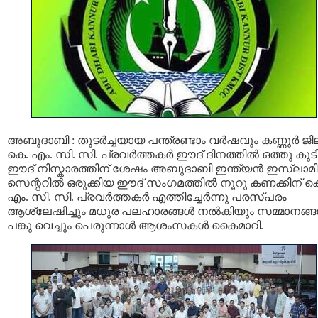
അബുദാബി : തുടർച്ചയായ പന്ത്രണ്ടാം വർഷവും കണ്ണൂർ ജി
കെ. എം. സി. സി. പ്രവർത്തകർ ഈദ് ദിനത്തിൽ ഒത്തു കൂടി
ഈദ് നിസ്കാരത്തിന് ശേഷം അബുദാബി ഇന്ത്യൻ ഇസ്ലാമിക
സെന്ററിൽ ഒരുക്കിയ ഈദ് സംഗമത്തിൽ നൂറു കണക്കിന് ക
എം. സി. സി. പ്രവർത്തകർ എത്തിച്ചേർന്നു പരസ്പരം
ആശ്ലേഷിച്ചും മധുര പലഹാരങ്ങൾ നൽകിയും സമ്മാനങ്
പങ്കു വെച്ചും പെരുന്നാൾ ആശംസകൾ കൈമാറി.