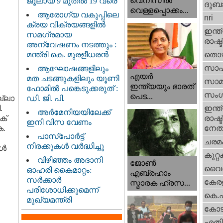
വെനീസില്‍
ജൂലായ് 9 മുതൽ 19 വരെ
ദുബാ
വെള്ളപ്പൊക്കം...
ആരോഗ്യ വകുപ്പിലെ
nri
ക്രയ വിക്രയങ്ങളിൽ
ഇന്ത്
സമഗ്രമായ
രാഷ്ട
അന്വേഷണം നടത്തും :
മന്ത്രി കെ. മുരളീധരൻ
തൊഴ
സാഹ
ആഘോഷങ്ങളിലും
എയര്‍
മത ചടങ്ങുകളിലും യൂണി
സാമ
ഇന്ത്യയും ഭാരത്
ഫോമിൽ പങ്കെടുക്കരുത് :
സംഗ
പെട...
ല്ലാ
ഡി. ജി. പി.
.
ഇന്ത്
അർമേനിയയിലേക്ക്
്‌
രാഷ്ട
ഇനി വിസ വേണം
െ.
നേതാ
പാസ്‌പോർട്ട്
ചരമ
നിരക്കുകൾ വർദ്ധിച്ചു
ങൾ
കുറ്
വിഴിഞ്ഞം അദാനി
ജോണ്‍
വൈദ
ഓഹരി കൈമാറ്റം:
എബ്രഹാം
സർക്കാർ
കേരള
സ്മാരക ഹ്രസ...
പരിശോധിക്കുമെന്ന്
കെ.
മുഖ്യമന്ത്രി
കോട
എതിര്