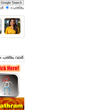
്‍
eപത്രം‍