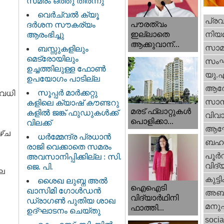
സമരം ഒത്തു തീർന്നു
വെര്‍ച്വല്‍ ക്യൂ
പ്ര
പൗരത്വം
ദര്‍ശന സൗകര്യം
നിയ
ഇല്ലാതെ
ആരംഭിച്ചു
ആക്കുവാന്...
സാമ
ബസ്സുകളിലും
മെട്രോയിലും
സം
ഉച്ചത്തിലുള്ള ഫോൺ
യു.
ഉപയോഗം പാടില്ല
ആര
സൂപ്പർ മാർക്കറ്റു
വധി
സാമ്
കളിലെ ക്യാഷ് കൗണ്ടറു
മരട് ഫ്ലാറ്റുകൾ
കളിൽ ജങ്ക് ഫുഡുകൾക്ക്
വിവാ
പൊളിക്കാ...
വിലക്ക്
ആഘ
ഴ്ച
ധര്‍മ്മേന്ദ്ര പ്രധാൻ
ബഹു
രാജി വെക്കാതെ സമരം
പൂര്‍
അവസാനിപ്പിക്കില്ല : സി.
വിദ്യ
ജെ. പി.
ലെ
കുട്ട
ശൈഖ ലുബ്ന അൽ
ഐഐടി
ഖാസിമി ഗോൾഡൻ
അബു
വിദ്യാര്‍ഥിനി
ഡ്രാഗൺ പുതിയ ശാഖ
മനു
ഫാത്തി...
ഉദ്ഘാടനം ചെയ്തു
socia