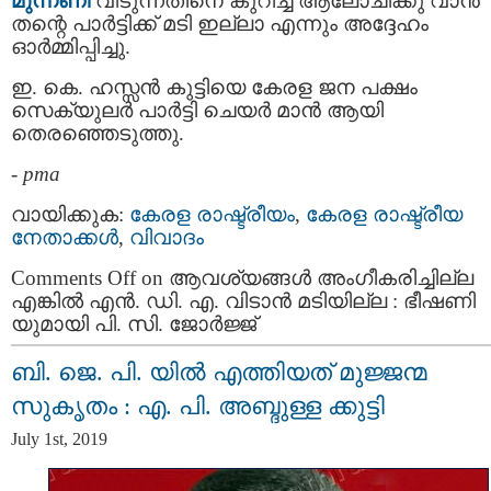
മുന്നണി
വിടുന്നതിനെ കുറിച്ച് ആലോചിക്കു വാന്‍
തന്റെ പാർട്ടിക്ക് മടി ഇല്ലാ എന്നും അദ്ദേഹം
ഓര്‍മ്മിപ്പിച്ചു.
ഇ. കെ. ഹസ്സൻ കുട്ടിയെ കേരള ജന പക്ഷം
സെക്യുലര്‍ പാർട്ടി ചെയർ മാന്‍ ആയി
തെരഞ്ഞെടുത്തു.
-
pma
വായിക്കുക:
കേരള രാഷ്ട്രീയം
,
കേരള രാഷ്ട്രീയ
നേതാക്കള്‍
,
വിവാദം
Comments Off
on ആവശ്യങ്ങൾ അംഗീകരിച്ചില്ല
എങ്കിൽ എൻ. ഡി. എ. വിടാൻ മടിയില്ല : ഭീഷണി
യുമായി പി. സി. ജോർജ്ജ്
ബി. ജെ. പി. യില്‍ എത്തിയത് മുജ്ജന്മ
സുകൃതം : എ. പി. അബ്ദുള്ള ക്കുട്ടി
July 1st, 2019