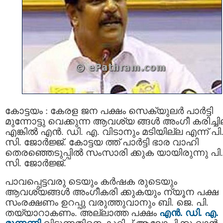
കോട്ടയം : കേരള ജന പക്ഷം സെക്യുലര്‍ പാർട്ടി
മുന്നോട്ടു വെക്കുന്ന ആവശ്യ ങ്ങൾ അംഗീ കരിച്ചി
എങ്കിൽ എൻ. ഡി. എ. വിടാനും മടിയില്ല എന്ന് പി
സി. ജോർജ്ജ്. കോട്ടയ ത്ത്‌ പാർട്ടി ഭാര വാഹി
തെരഞ്ഞെടുപ്പിൽ സംസാരി ക്കുക യായിരുന്നു പി.
സി. ജോർജ്ജ്.
പാവപ്പെട്ടവരു ടെയും കർഷക രുടെയും
ആവശ്യങ്ങൾ അംഗീകരി ക്കുകയും ന്യൂന പക്ഷ
സംരക്ഷണം ഉറപ്പു വരുത്തുവാനും ബി. ജെ. പി.
തയ്യാറാകണം. അല്ലാത്ത പക്ഷം
എൻ. ഡി. എ.