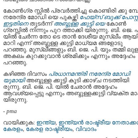
കോണ്‍ഗ്ര സ്സില്‍ പ്രവര്‍ത്തിച്ചു കൊണ്ടിരി ക്കു മ്പ
നരേന്ദ്ര മോഡി യെ പുകഴ്ത്തി
ഫേയ്സ് ബുക്ക് പോസ്റ്റ
ഇട്ടതിനെ
തുടര്‍ന്ന്
അബ്ദുള്ള ക്കുട്ടി യെ
കോണ്‍
ഗ്രസ്സില്‍ നിന്നും പുറ ത്താക്കി യിരുന്നു. ബി. ജെ. പ
യില്‍ ചേര്‍ന്ന തോ ടെ താന്‍ ദേശീയ മുസ്ലീം ആയ
മാറി എന്ന് അബ്ദുള്ള ക്കുട്ടി മാധ്യമ ങ്ങളോടു
പറഞ്ഞു. മുസ്ലീങ്ങളും ബി. ജെ. പി. യും തമ്മി ലുള
അകലം കുറക്കുവാന്‍ ശ്രമിക്കും എന്നും അദ്ദേഹം
പറഞ്ഞു.
കഴിഞ്ഞ ദിവസം
പ്രധാനമന്ത്രി നരേന്ദ്ര മോഡി
യുമായി
അബ്ദുള്ള ക്കുട്ടി കൂടി ക്കാഴ്ച നടത്തിയി
രുന്നു. ബി. ജെ. പി. യില്‍ ചേരാൻ അദ്ദേഹം
ആവശ്യപ്പെട്ടു എന്നും അബ്ദുള്ളക്കുട്ടി വ്യക്ത മാക
യിരുന്നു.
-
pma
വായിക്കുക:
ഇന്ത്യ
,
ഇന്ത്യന്‍ രാഷ്ട്രീയ നേതാക്കള
കേരളം
,
കേരള രാഷ്ട്രീയം
,
വിവാദം