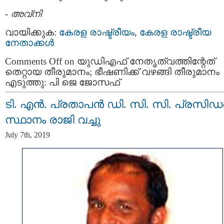
-
അവ്നി
വായിക്കുക:
കേരള രാഷ്ട്രീയം
,
കേരള രാഷ്ട്രീയ
നേതാക്കള്‍
Comments Off
on യുഡിഎഫ് നേതൃത്വത്തിന്റേത്
തെറ്റായ തീരുമാനം; ഭീഷണിക്ക് വഴങ്ങി തീരുമാനം
എടുത്തു: പി ജെ ജോസഫ്
ടി. എൻ. പ്രതാപൻ ഡി. സി. സി. പ്രസിഡണ
സ്ഥാനം രാജി വച്ചു
July 7th, 2019