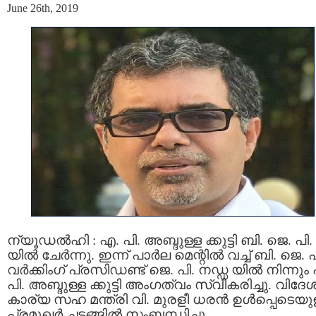
June 26th, 2019
ന്യൂഡല്‍ഹി : എ. പി. അബ്ദുള്ള ക്കുട്ടി ബി. ജെ. പി.
യില്‍ ചേര്‍ന്നു. ഇന്ന് പാര്‍ല മെന്റിൽ വച്ച് ബി. ജെ. പ
വര്‍ക്കിംഗ് പ്രസിഡണ്ട് ജെ. പി. നഡ്ഡ യിൽ നിന്നും
പി. അബ്ദുള്ള ക്കുട്ടി അംഗത്വം സ്വീകരിച്ചു. വിദേ
കാര്യ സഹ മന്ത്രി വി. മുരളീ ധരൻ ഉൾപ്പെടെയു
പ്രമുഖര്‍ ചടങ്ങിൽ സംബന്ധിച്ചു.