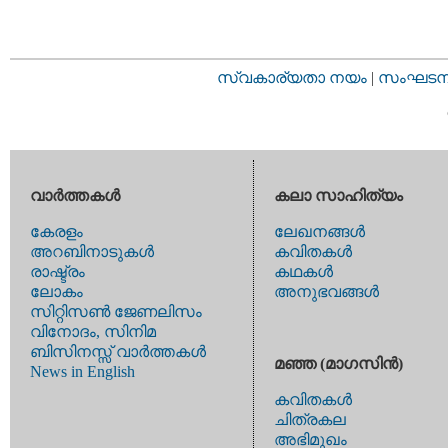
സ്വകാര്യതാ നയം
|
സംഘടനാ 
വാര്‍ത്തകള്‍
കലാ സാഹിത്യം
കേരളം
ലേഖനങ്ങള്‍
അറബിനാടുകള്‍
കവിതകള്‍
രാഷ്ട്രം
കഥകള്‍
ലോകം
അനുഭവങ്ങള്‍
സിറ്റിസണ്‍ ജേണലിസം
വിനോദം, സിനിമ
ബിസിനസ്സ് വാര്‍ത്തകള്‍
മഞ്ഞ (മാഗസിന്‍)
News in English
കവിതകള്‍
ചിത്രകല
അഭിമുഖം