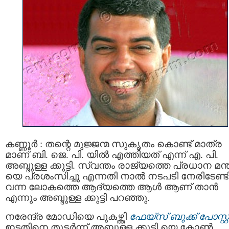
കണ്ണൂര്‍ : തന്റെ മുജ്ജന്മ സുകൃതം കൊണ്ട് മാത്ര
മാണ് ബി. ജെ. പി. യില്‍ എത്തിയത് എന്ന് എ. പി.
അബ്ദുള്ള ക്കുട്ടി. സ്വന്തം രാജ്യത്തെ പ്രധാന മന്ത
യെ പ്രശംസിച്ചു എന്നതി നാല്‍ നടപടി നേരിടേണ്ട
വന്ന ലോകത്തെ ആദ്യത്തെ ആള്‍ ആണ് താന്‍
എന്നും അബ്ദുള്ള ക്കുട്ടി പറഞ്ഞു.
നരേന്ദ്ര മോഡിയെ പുകഴ്ത്തി
ഫേയ്സ് ബുക്ക് പോസ്റ്റ്
ഇട്ടതിനെ തുടര്‍ന്ന് അബ്ദുള്ള ക്കുട്ടി യെ കോണ്‍