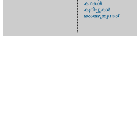
കഥകള്‍
കുറിപ്പുകള്‍
മരമെഴുതുന്നത്