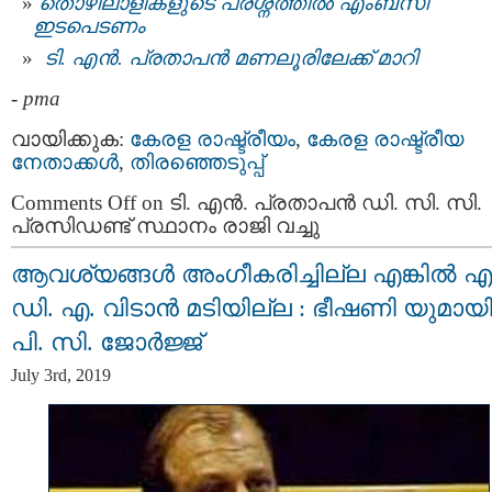
തൊഴിലാളികളുടെ പ്രശ്നത്തില്‍ എംബസി
ഇടപെടണം
ടി. എന്‍. പ്രതാപന്‍ മണലൂരിലേക്ക് മാറി
-
pma
വായിക്കുക:
കേരള രാഷ്ട്രീയം
,
കേരള രാഷ്ട്രീയ
നേതാക്കള്‍
,
തിരഞ്ഞെടുപ്പ്
Comments Off
on ടി. എൻ. പ്രതാപൻ ഡി. സി. സി.
പ്രസിഡണ്ട് സ്ഥാനം രാജി വച്ചു
ആവശ്യങ്ങൾ അംഗീകരിച്ചില്ല എങ്കിൽ 
ഡി. എ. വിടാൻ മടിയില്ല : ഭീഷണി യുമായ
പി. സി. ജോർജ്ജ്
July 3rd, 2019