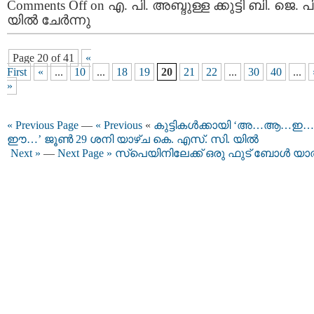
Comments Off
on എ. പി. അബ്ദുള്ള ക്കുട്ടി ബി. ജെ. പി
യില്‍ ചേര്‍ന്നു
Page 20 of 41
«
First
«
...
10
...
18
19
20
21
22
...
30
40
...
»
« Previous Page
—
« Previous
«
കുട്ടികൾക്കായി ‘അ…ആ…ഇ…
ഈ…’ ജൂൺ 29 ശനി യാഴ്ച കെ. എസ്. സി. യിൽ
Next »
—
Next Page »
സ്പെയിനിലേക്ക് ഒരു ഫുട് ബോള്‍ യാ