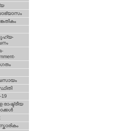
്യ
യാഭ്യാസം
കേതികം
ൂഹ്യ-
വനം
a-
rnment-
ഗതം
വസായം
്ഥിതി
d-19
 രാഷ്ട്രീയ
ക്കള്‍
t
്കാരികം