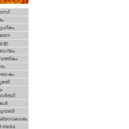
വാസി
മം
ൂഹികം
ഘടന
എ.ഇ.
ോഗ്യം
പത്തികം
ദം
ോഷം
മതി
വ
ാര്‍ത്ഥി
ികള്‍
ദാബി
ഷ്യാവകാശം
l-media