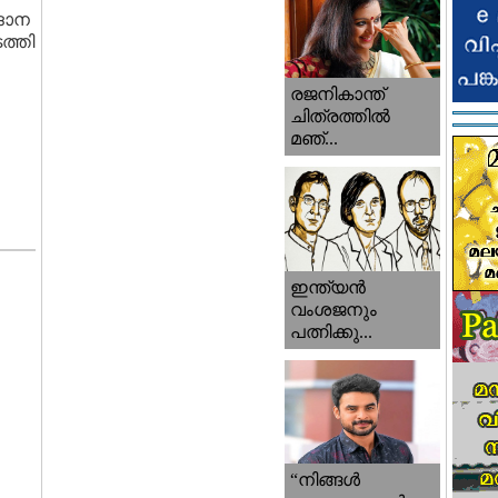
ദാന
ത്തി
രജനികാന്ത്
ചിത്രത്തിൽ
മഞ്...
ഇന്ത്യൻ
വംശജനും
പത്നിക്കു...
“നിങ്ങള്‍