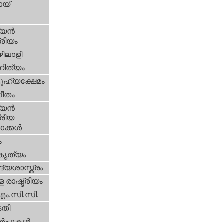
യ്‌
യന്‍
്രീയം
ിലാളി
ിത്യം
ൂഹ്യക്ഷേമം
ീതം
യന്‍
്രീയ
ക്കള്‍
ം
റകൃത്യം
്യശാസ്ത്രം
 രാഷ്ട്രീയം
എം.സി.സി.
തി
‍പ്പുകള്‍