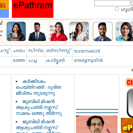
ഗൂഗിള
കർക്കിടകം
പെയ്തിറങ്ങി : ദുരിത
ജീവിതം തുടരുന്നു
ജൂബിലി മിഷൻ
ആശുപത്രി നഴ്സസ്
സമരം ഒത്തു തീർന്നു
ജൂബിലി മിഷൻ
ആശുപത്രി നഴ്സസ്