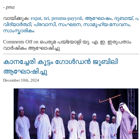
-
pma
വായിക്കുക:
expat
,
nri
,
peruma-payyoli
,
ആഘോഷം
,
ദുബായ്‌
,
പ
വിദ്യാര്‍ത്ഥി
,
പ്രവാസി
,
സംഘടന
,
സാമൂഹ്യ-സേവനം
,
സാംസ്കാരികം
Comments Off
on പെരുമ പയ്യോളി യു. എ. ഇ. ഇരുപതാം
വാർഷികം ആഘോഷിച്ചു
കാനച്ചേരി കൂട്ടം ഗോൾഡൻ ജൂബിലി
ആഘോഷിച്ചു
December 10th, 2024