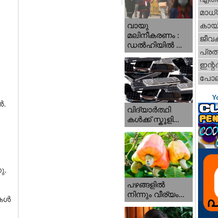
മാധ്
വായു
കായ
മലിനീകരണം :
ജീവ
ഡൽഹിയിൽ ...
പ്ര
ഇന്റര്
പോല
Y
ൻ.
വിദ്യാർത്ഥി
കൾക്ക് സ്കൂളി...
ു.
പഴങ്ങളില്‍
നിന്നും വീര്യം...
ികൾ