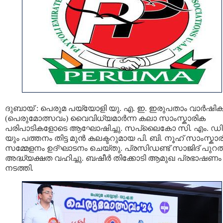
ദുബായ് : പെരുമ പയ്യോളി യു. എ. ഇ. ഇരുപതാം വാർഷിക
(പെരുമോത്സവം) വൈവിധ്യമാർന്ന കലാ സാംസ്കാരിക
പരിപാടികളോടെ ആഘോഷിച്ചു. സപ്ലൈകോ സി. എം. ഡി
യും പത്തനം തിട്ട മുൻ കലക്ടറുമായ പി. ബി. നൂഹ് സാംസ്കാ
സമ്മേളനം ഉദ്ഘാടനം ചെയ്തു. പ്രസിഡണ്ട് സാജിദ് പുറത്തൂ
അദ്ധ്യക്ഷത വഹിച്ചു. ബഷീർ തിക്കോടി ആമുഖ പ്രഭാഷണം
നടത്തി.