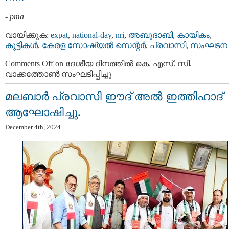
-
pma
വായിക്കുക:
expat
,
national-day
,
nri
,
അബുദാബി
,
കായികം
,
കുട്ടികള്‍
,
കേരള സോഷ്യല്‍ സെന്റര്‍
,
പ്രവാസി
,
സംഘടന
Comments Off
on ദേശീയ ദിനത്തിൽ കെ. എസ്‌. സി.
വാക്കത്തോൺ സംഘടിപ്പിച്ചു
മലബാർ പ്രവാസി ഈദ് അല്‍ ഇത്തിഹാദ്
ആഘോഷിച്ചു.
December 4th, 2024