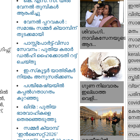
കെ. എസ്. സി. യിൽ
ഇന്ത
വേനൽ തുമ്പികൾ
ആരംഭിച്ചു
വിദ്
വേനൽ പ്പറവകൾ :
സാങ്
സമാജം സമ്മർ ക്യാമ്പിന്
മതം
ശിവാംഗി..
തുടക്കമായി
നാവികസേനയുടെ
സാമ
പാസ്സ്പോർട്ട്-വിസാ
ആദ...
സേ
സേവനം : പുതിയ കരാർ
റ്റ്
keral
ഡൽഹി ഹൈക്കോടതി റദ്ദ്
gove
ചെയ്തു
ഗതാ
ഇ-സ്‌കൂട്ടർ യാത്രികർ
നിയമം അനുസരിക്കണം
സ്ത്രീ
പശ്ചിമേഷ്യയിൽ
വ്യ
ഗുണ നിലവാരം
കപ്പൽഗതാഗതം
മിൽ
ഇല്ലാത്ത
പരിസ
കുറഞ്ഞു
ൽ,
വെളി...
covi
ൽ,
ഖിദ്മ : പുതിയ
്,
കേരള
ഭാരവാഹികളെ
നേതാ
തെരഞ്ഞെടുത്തു
expa
സമ്മർ ക്യാമ്പ്
‘ഇൻസൈറ്റ്-2026’
സാംസ