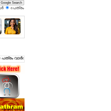
്‍
eപത്രം‍