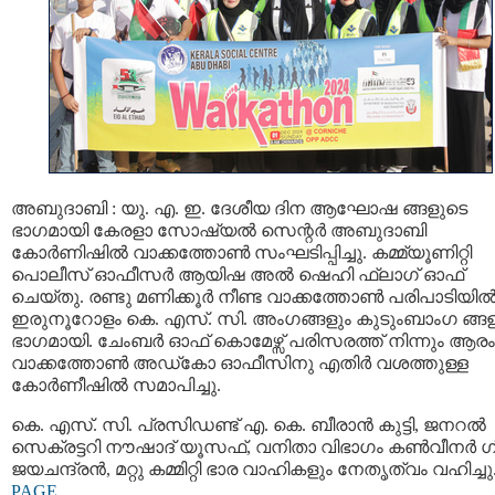
അബുദാബി : യു. എ. ഇ. ദേശീയ ദിന ആഘോഷ ങ്ങളുടെ
ഭാഗമായി കേരളാ സോഷ്യൽ സെന്റർ അബുദാബി
കോർണിഷിൽ വാക്കത്തോൺ സംഘടിപ്പിച്ചു. കമ്മ്യൂണിറ്റി
പൊലീസ് ഓഫീസര്‍ ആയിഷ അൽ ഷെഹി ഫ്ലാഗ് ഓഫ്
ചെയ്തു. രണ്ടു മണിക്കൂർ നീണ്ട വാക്കത്തോൺ പരിപാടിയി
ഇരുനൂറോളം കെ. എസ്‌. സി. അംഗങ്ങളും കുടുംബാംഗ ങ്ങള
ഭാഗമായി. ചേംബർ ഓഫ് കൊമേഴ്സ് പരിസരത്ത് നിന്നും ആരംഭ
വാക്കത്തോൺ അഡ്‌കോ ഓഫീസിനു എതിർ വശത്തുള്ള
കോർണീഷിൽ സമാപിച്ചു.
കെ. എസ്‌. സി. പ്രസിഡണ്ട് എ. കെ. ബീരാൻ കുട്ടി, ജനറൽ
സെക്രട്ടറി നൗഷാദ് യൂസഫ്, വനിതാ വിഭാഗം കൺവീനർ 
ജയചന്ദ്രൻ, മറ്റു കമ്മിറ്റി ഭാര വാഹികളും നേതൃത്വം വഹിച്ചു
PAGE