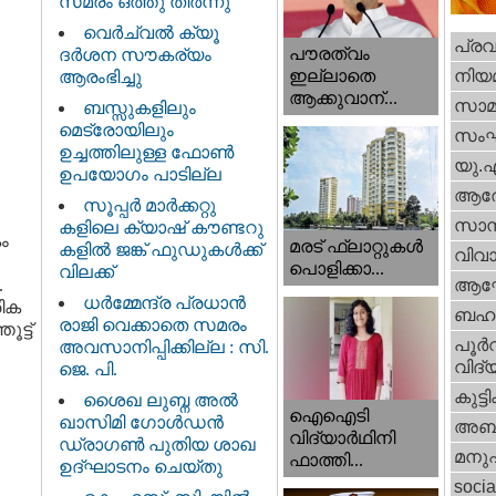
സമരം ഒത്തു തീർന്നു
വെര്‍ച്വല്‍ ക്യൂ
പ്ര
പൗരത്വം
ദര്‍ശന സൗകര്യം
നിയ
ഇല്ലാതെ
ആരംഭിച്ചു
ആക്കുവാന്...
സാമ
ബസ്സുകളിലും
മെട്രോയിലും
സം
ഉച്ചത്തിലുള്ള ഫോൺ
യു.
ഉപയോഗം പാടില്ല
ആര
സൂപ്പർ മാർക്കറ്റു
സാമ്
കളിലെ ക്യാഷ് കൗണ്ടറു
ം
മരട് ഫ്ലാറ്റുകൾ
കളിൽ ജങ്ക് ഫുഡുകൾക്ക്
വിവാ
പൊളിക്കാ...
വിലക്ക്
.
ആഘ
ധര്‍മ്മേന്ദ്ര പ്രധാൻ
രിക
ബഹു
രാജി വെക്കാതെ സമരം
ട്ട്
പൂര്‍
അവസാനിപ്പിക്കില്ല : സി.
വിദ്യ
ജെ. പി.
കുട്ട
ശൈഖ ലുബ്ന അൽ
ഐഐടി
ഖാസിമി ഗോൾഡൻ
അബു
വിദ്യാര്‍ഥിനി
ഡ്രാഗൺ പുതിയ ശാഖ
മനു
ഫാത്തി...
ഉദ്ഘാടനം ചെയ്തു
socia