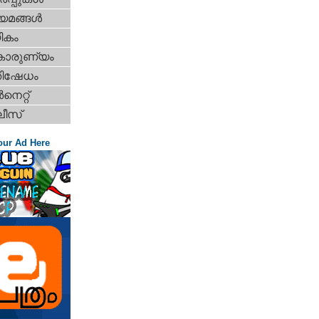
യമങ്ങള്‍
ികം
കാരുണ്യം
തിഷേധം
‍നെറ്റ്‌
ീസ്
our Ad Here