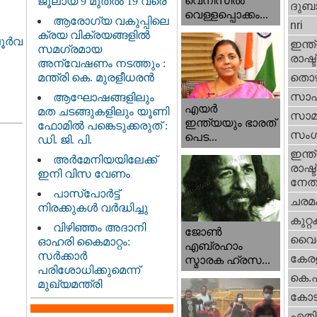
വെനീസില്‍
ജൂലായ് 9 മുതൽ 19 വരെ
ദുബാ
വെള്ളപ്പൊക്കം...
ആരോഗ്യ വകുപ്പിലെ
nri
ക്രയ വിക്രയങ്ങളിൽ
ൂര്‍വ
ഇന്ത്
സമഗ്രമായ
രാഷ്ട
അന്വേഷണം നടത്തും :
മന്ത്രി കെ. മുരളീധരൻ
തൊഴ
സാഹ
ആഘോഷങ്ങളിലും
എയര്‍
മത ചടങ്ങുകളിലും യൂണി
സാമ
ഇന്ത്യയും ഭാരത്
ഫോമിൽ പങ്കെടുക്കരുത് :
സംഗ
പെട...
ഡി. ജി. പി.
ഇന്ത്
അർമേനിയയിലേക്ക്
രാഷ്ട
ഇനി വിസ വേണം
നേതാ
പാസ്‌പോർട്ട്
ചരമ
നിരക്കുകൾ വർദ്ധിച്ചു
കുറ്
വിഴിഞ്ഞം അദാനി
ജോണ്‍
വൈദ
ഓഹരി കൈമാറ്റം:
എബ്രഹാം
സർക്കാർ
കേരള
സ്മാരക ഹ്രസ...
പരിശോധിക്കുമെന്ന്
കെ.
മുഖ്യമന്ത്രി
കോട
എതിര്