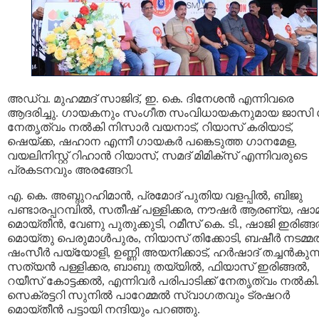
അഡ്വ. മുഹമ്മദ് സാജിദ്, ഇ. കെ. ദിനേശൻ എന്നിവരെ
ആദരിച്ചു. ഗായകനും സംഗീത സംവിധായകനുമായ ജാസി ഗിഫ്
നേതൃത്വം നൽകി നിസാർ വയനാട്, റിയാസ് കരിയാട്,
ഷെയ്ക്ക, ഷഹാന എന്നീ ഗായകർ പങ്കെടുത്ത ഗാനമേള,
വയലിനിസ്റ്റ് റിഹാൻ റിയാസ്, സമദ് മിമിക്സ് എന്നിവരുടെ
പ്രകടനവും അരങ്ങേറി.
എ. കെ. അബ്ദുറഹിമാൻ, പ്രമോദ് പുതിയ വളപ്പിൽ, ബിജു
പണ്ടാരപ്പറമ്പിൽ, സതീഷ് പള്ളിക്കര, നൗഷർ ആരണ്യ, ഷാ
മൊയ്തീൻ, വേണു പുതുക്കുടി, റമീസ് കെ. ടി., ഷാജി ഇരിങ്ങ
മൊയ്തു പെരുമാൾപുരം, നിയാസ് തിക്കോടി, ബഷീർ നടമ്മ
ഷംസീർ പയ്യോളി, ഉണ്ണി അയനിക്കാട്, ഹർഷാദ് തച്ചൻകുന്ന
സത്യൻ പള്ളിക്കര, ബാബു തയ്യിൽ, ഫിയാസ് ഇരിങ്ങൽ,
റയീസ് കോട്ടക്കൽ, എന്നിവർ പരിപാടിക്ക് നേതൃത്വം നൽകി.
സെക്രട്ടറി സുനിൽ പാറേമ്മൽ സ്വാഗതവും ട്രഷറർ
മൊയ്തീൻ പട്ടായി നന്ദിയും പറഞ്ഞു.