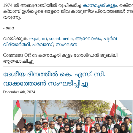
1974 ൽ അബുദാബിയിൽ രൂപീകരിച്ച
കാനച്ചേരി കൂട്ടം
, രക്ത
ക്യാമ്പ് ഉൾപ്പെടെ ഒട്ടേറെ ജീവ കാരുണ്യ പ്രവത്തങ്ങൾ നട
വരുന്നു.
-
pma
വായിക്കുക:
expat
,
nri
,
social-media
,
ആഘോഷം
,
പൂര്‍വ
വിദ്യാര്‍ത്ഥി
,
പ്രവാസി
,
സംഘടന
Comments Off
on കാനച്ചേരി കൂട്ടം ഗോൾഡൻ ജൂബിലി
ആഘോഷിച്ചു
ദേശീയ ദിനത്തിൽ കെ. എസ്‌. സി.
വാക്കത്തോൺ സംഘടിപ്പിച്ചു
December 4th, 2024