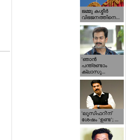
ജമ്മു കശ്മീ‍ർ
വിഭജനത്തിനെ...
'ഞാന്‍
പന്ത്രണ്ടാം
ക്ലാസു...
'ലൂസിഫറി'ന്
ശേഷം ‘ഉണ്ട’; ...