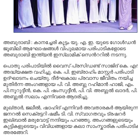
അബുദാബി : കാനച്ചേരി കൂട്ടം യു. എ. ഇ. യുടെ ഗോൾഡൻ
ജൂബിലി ആഘോഷങ്ങൾ വിപുലമായ പരിപാടികളോടെ
അബുദാബി ഇന്ത്യൻ ഇസ്ലാമിക് സെൻററിൽ നടന്നു.
പൊതു പരിപാടിയിൽ വൈസ് പ്രസിഡണ്ട് സാജിദ് കെ. എ
അദ്ധ്യക്ഷത വഹിച്ചു. കെ. പി. ഇബ്രാഹിം മാസ്റ്റർ പരിപാടി
ഉദ്‌ഘാടനം ചെയ്തു. ദീർഘകാല പ്രവാസ ജീവിതം നയിച്ച
മുതിർന്ന അംഗങ്ങളായ പി. വി. അബ്ദു റഹിമാൻ ഹാജി, എം.
പി.നൂറുദ്ദീൻ, കെ. പി. ഷംസുദ്ദീൻ, പി. വി. അബ്ദുൽ ഖാദർ, പി.
അബ്ദുൽ സലാം എന്നിവരെ ആദരിച്ചു.
മുഖ്താർ, ജലീൽ, ഷാഹിദ് എന്നിവർ അവതാരകർ ആയിരുന്ന
ജനറൽ സെക്രട്ടറി ഷമീം ടി. വി. സ്വാഗതവും ട്രഷറർ
ഇഖ്ബാൽ മരുവോട്ട് നന്ദിയും പറഞ്ഞു. അംഗങ്ങളുടെയും
കുട്ടികളുടെയും വിവിധങ്ങളായ കലാ സാംസ്കാരിക പരിപാട
അരങ്ങേറി.