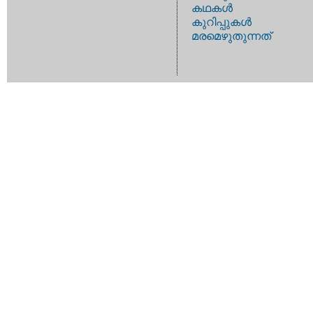
കഥകള്‍
കുറിപ്പുകള്‍
മരമെഴുതുന്നത്