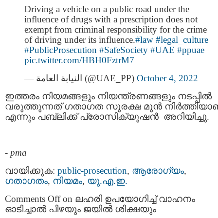
Driving a vehicle on a public road under the
influence of drugs with a prescription does not
exempt from criminal responsibility for the crime
of driving under its influence.
#law
#legal_culture
#PublicProsecution
#SafeSociety
#UAE
#ppuae
pic.twitter.com/HBH0FztrM7
— النيابة العامة (@UAE_PP)
October 4, 2022
ഇത്തരം നിയമങ്ങളും നിയന്ത്രണങ്ങളും നടപ്പില്‍
വരുത്തുന്നത് ഗതാഗത സുരക്ഷ മുൻ നിർത്തിയാ
എന്നും പബ്ലിക്ക് പ്രോസിക്യൂഷൻ അറിയിച്ചു.
-
pma
വായിക്കുക:
public-prosecution
,
ആരോഗ്യം
,
ഗതാഗതം
,
നിയമം
,
യു.എ.ഇ.
Comments Off
on ലഹരി ഉപയോഗിച്ച് വാഹനം
ഓടിച്ചാൽ പിഴയും ജയിൽ ശിക്ഷയും