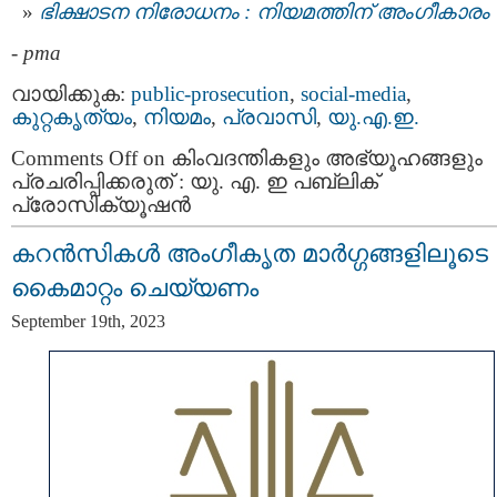
ഭിക്ഷാടന നിരോധനം : നിയമത്തിന് അംഗീകാരം
-
pma
വായിക്കുക:
public-prosecution
,
social-media
,
കുറ്റകൃത്യം
,
നിയമം
,
പ്രവാസി
,
യു.എ.ഇ.
Comments Off
on കിംവദന്തികളും അഭ്യൂഹങ്ങളും
പ്രചരിപ്പിക്കരുത് : യു. എ. ഇ പബ്ലിക്
പ്രോസിക്യൂഷൻ
കറൻസികൾ അംഗീകൃത മാർഗ്ഗങ്ങളിലൂടെ
കൈമാറ്റം ചെയ്യണം
September 19th, 2023