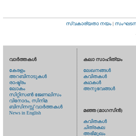
സ്വകാര്യതാ നയം
|
സംഘടനാ 
വാര്‍ത്തകള്‍
കലാ സാഹിത്യം
കേരളം
ലേഖനങ്ങള്‍
അറബിനാടുകള്‍
കവിതകള്‍
രാഷ്ട്രം
കഥകള്‍
ലോകം
അനുഭവങ്ങള്‍
സിറ്റിസണ്‍ ജേണലിസം
വിനോദം, സിനിമ
ബിസിനസ്സ് വാര്‍ത്തകള്‍
മഞ്ഞ (മാഗസിന്‍)
News in English
കവിതകള്‍
ചിത്രകല
അഭിമുഖം