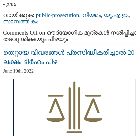
-
pma
വായിക്കുക:
public-prosecution
,
നിയമം
,
യു.എ.ഇ.
,
സാമ്പത്തികം
Comments Off
on ഔദ്യോഗിക മുദ്രകൾ നശിപ്പിച്
തടവു ശിക്ഷയും പിഴയും
തെറ്റായ വിവരങ്ങൾ പ്രസിദ്ധീകരിച്ചാൽ 20
ലക്ഷം ദിർഹം പിഴ
June 19th, 2022