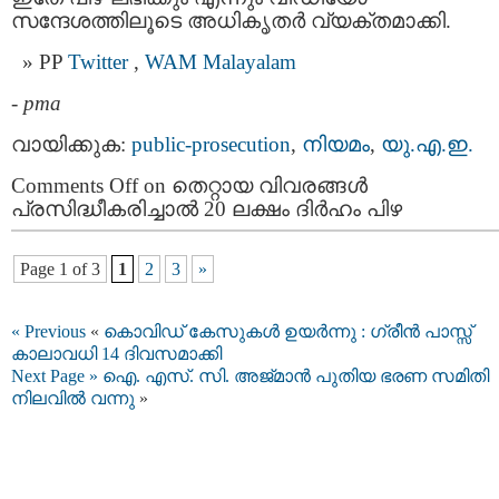
സന്ദേശത്തിലൂടെ അധികൃതർ വ്യക്തമാക്കി.
PP
Twitter
,
WAM
Malayalam
-
pma
വായിക്കുക:
public-prosecution
,
നിയമം
,
യു.എ.ഇ.
Comments Off
on തെറ്റായ വിവരങ്ങൾ
പ്രസിദ്ധീകരിച്ചാൽ 20 ലക്ഷം ദിർഹം പിഴ
Page 1 of 3
1
2
3
»
« Previous
«
കൊവിഡ് കേസുകള്‍ ഉയര്‍ന്നു : ഗ്രീൻ പാസ്സ്
കാലാവധി 14 ദിവസമാക്കി
Next Page »
ഐ. എസ്. സി. അജ്മാൻ പുതിയ ഭരണ സമിതി
നിലവില്‍ വന്നു
»