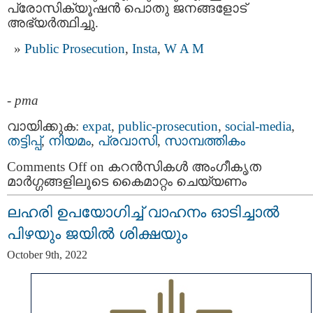
പ്രോസിക്യൂഷൻ പൊതു ജനങ്ങളോട്
അഭ്യർത്ഥിച്ചു.
Public Prosecution
,
Insta
,
W A M
-
pma
വായിക്കുക:
expat
,
public-prosecution
,
social-media
,
തട്ടിപ്പ്‌
,
നിയമം
,
പ്രവാസി
,
സാമ്പത്തികം
Comments Off
on കറൻസികൾ അംഗീകൃത
മാർഗ്ഗങ്ങളിലൂടെ കൈമാറ്റം ചെയ്യണം
ലഹരി ഉപയോഗിച്ച് വാഹനം ഓടിച്ചാൽ
പിഴയും ജയിൽ ശിക്ഷയും
October 9th, 2022