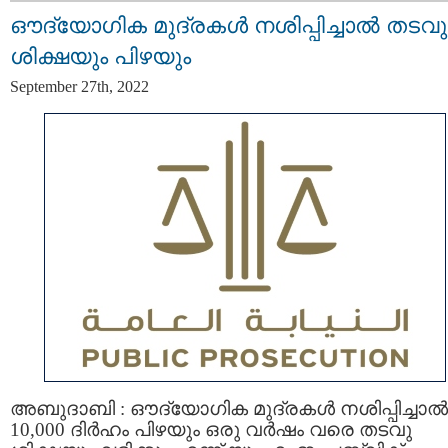
ഔദ്യോഗിക മുദ്രകൾ നശിപ്പിച്ചാൽ തടവു
ശിക്ഷയും പിഴയും
September 27th, 2022
അബുദാബി : ഔദ്യോഗിക മുദ്രകൾ നശിപ്പിച്ചാൽ
10,000 ദിർഹം പിഴയും ഒരു വർഷം വരെ തടവു