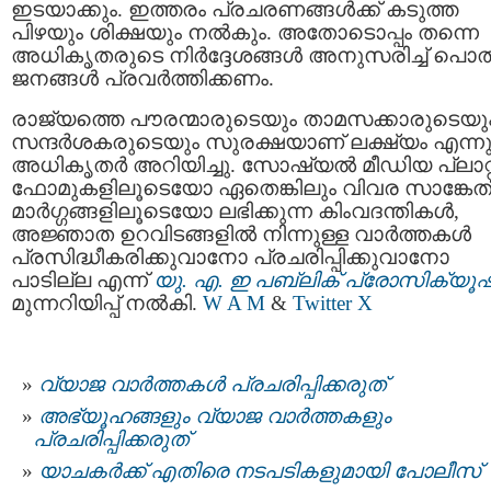
ഇടയാക്കും. ഇത്തരം പ്രചരണങ്ങൾക്ക് കടുത്ത
പിഴയും ശിക്ഷയും നൽകും. അതോടൊപ്പം തന്നെ
അധികൃതരുടെ നിർദ്ദേശങ്ങൾ അനുസരിച്ച് പൊ
ജനങ്ങൾ പ്രവർത്തിക്കണം.
രാജ്യത്തെ പൗരന്മാരുടെയും താമസക്കാരുടെയു
സന്ദർശകരുടെയും സുരക്ഷയാണ് ലക്ഷ്യം എന്നു
അധികൃതർ അറിയിച്ചു. സോഷ്യൽ മീഡിയ പ്ലാറ്റ്
ഫോമുകളിലൂടെയോ ഏതെങ്കിലും വിവര സാങ്കേത
മാർഗ്ഗങ്ങളിലൂടെയോ ലഭിക്കുന്ന കിംവദന്തികൾ,
അജ്ഞാത ഉറവിടങ്ങളിൽ നിന്നുള്ള വാർത്തകൾ
പ്രസിദ്ധീകരിക്കുവാനോ പ്രചരിപ്പിക്കുവാനോ
പാടില്ല എന്ന്
യു. എ. ഇ പബ്ലിക് പ്രോസിക്യ
മുന്നറിയിപ്പ് നൽകി.
W A M
&
Twitter X
വ്യാജ വാര്‍ത്തകള്‍ പ്രചരിപ്പിക്കരുത്
അഭ്യൂഹങ്ങളും വ്യാജ വാർത്തകളും
പ്രചരിപ്പിക്കരുത്
യാചകർക്ക് എതിരെ നടപടികളുമായി പോലീസ്