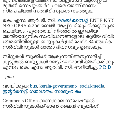
എന്നിവിടങ്ങളിലേക്കും തിരിച്ചും 2025 ആഗസ്റ്റ് 29
മുതൽ സെപ്റ്റംബർ 15 വരെ യാണ് ഓണം
സ്‌പെഷ്യൽ സർവ്വീസുകൾ നടത്തുക.
കെ. എസ്. ആർ. ടി. സി.
വെബ്‌ സൈറ്റ്
,
ENTE KSR
NEO OPRS മൊബൈൽ ആപ്പ് വഴിയും ടിക്കറ്റ് ബുക്ക
ചെയ്യാം. പുതുതായി നിരത്തിൽ ഇറക്കിയ
അത്യാധുനിക സംവിധാനങ്ങളോടു കൂടിയ വിവി
ശ്രേണിയിലുള്ള ബസ്സുകൾ ഉൾപ്പെടെ 84 അധിക
സർവ്വീസുകൾ ഓരോ ദിവസവും ഉണ്ടാകും.
സീറ്റുകൾ ബുക്കിംഗ് ആകുന്നത് അനുസരിച്ച്
കൂടുതൽ ബസ്സുകൾ ഘട്ടം ഘട്ടമായി ക്രമീകരിക്കു
എന്നും കെ. എസ്. ആർ. ടി. സി. അറിയിച്ചു.
P R D
-
pma
വായിക്കുക:
bus
,
kerala-government-
,
social-media
,
ഇന്റര്‍നെറ്റ്‌
,
ഗതാഗതം
,
സാമൂഹികം
Comments Off
on ഓണക്കാല സ്‌പെഷ്യൽ
സർവ്വീസുകൾക്ക് ഓൺ ലൈൻ ബുക്കിംഗ്