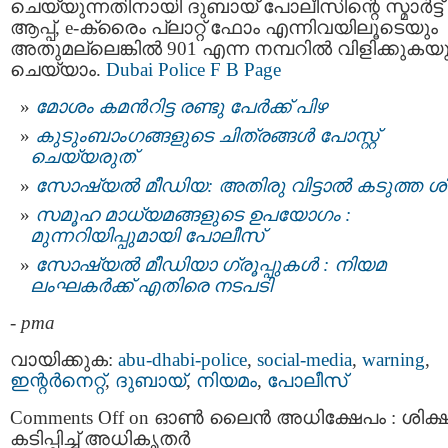
ചെയ്യുന്നതിനായി ദുബായ് പോലീസിന്റെ സ്മാർട്ട്
ആപ്പ്, e-ക്രൈം പ്ലാറ്റ് ഫോം എന്നിവയിലൂടെയും
അതുമല്ലെങ്കിൽ 901 എന്ന നമ്പറിൽ വിളിക്കുകയു
ചെയ്യാം.
Dubai Police F B Page
മോശം കമന്‍റിട്ട രണ്ടു പേര്‍ക്ക് പിഴ
കുടുംബാംഗങ്ങളുടെ ചിത്രങ്ങള്‍ പോസ്റ്റ്
ചെയ്യരുത്
സോഷ്യല്‍ മീഡിയ: അതിരു വിട്ടാൽ കടുത്ത ശി
സമൂഹ മാധ്യമങ്ങളുടെ ഉപയോഗം :
മുന്നറിയിപ്പുമായി പോലീസ്
സോഷ്യൽ മീഡിയാ ഗ്രൂപ്പുകൾ : നിയമ
ലംഘകർക്ക് എതിരെ നടപടി
-
pma
വായിക്കുക:
abu-dhabi-police
,
social-media
,
warning
,
ഇന്റര്‍നെറ്റ്‌
,
ദുബായ്‌
,
നിയമം
,
പോലീസ്
Comments Off
on ഓൺ ലൈൻ അധിക്ഷേപം : ശിക്
കടിപ്പിച്ച് അധികൃതർ