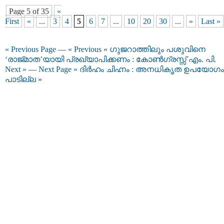
Page 5 of 35
«
First
«
...
3
4
5
6
7
...
10
20
30
...
»
Last »
« Previous Page
—
« Previous
«
ഗുജറാത്തിലും പശുവിനെ
‘രാജ്മാത’യായി പ്രഖ്യാപിക്കണം : കോൺഗ്രസ്സ് എം. പി.
Next »
—
Next Page »
ദിർഹം ചിഹ്നം : അനധികൃത ഉപയോഗം
പാടില്ല
»