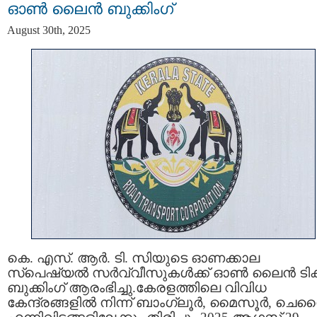
ഓൺ ലൈൻ ബുക്കിംഗ്
August 30th, 2025
കെ. എസ്. ആർ. ടി. സിയുടെ ഓണക്കാല
സ്‌പെഷ്യൽ സർവ്വീസുകൾക്ക് ഓൺ ലൈൻ ടിക്കറ
ബുക്കിംഗ് ആരംഭിച്ചു.കേരളത്തിലെ വിവിധ
കേന്ദ്രങ്ങളിൽ നിന്ന് ബാംഗ്ലൂർ, മൈസൂർ, ചെന