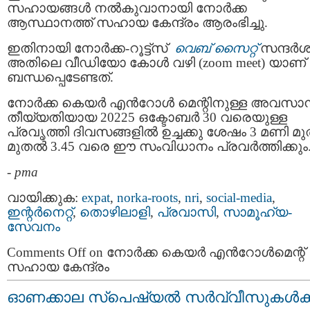
സഹായങ്ങൾ നൽകുവാനായി നോർക്ക
ആസ്ഥാനത്ത് സഹായ കേന്ദ്രം ആരംഭിച്ചു.
ഇതിനായി നോർക്ക-റൂട്ട്സ്
വെബ് സൈറ്റ്
സന്ദർശിച
അതിലെ വീഡിയോ കോൾ വഴി (zoom meet) യാണ്
ബന്ധപ്പെടേണ്ടത്.
നോർക്ക കെയർ എൻറോൾ മെന്റിനുള്ള അവസാ
തീയ്യതിയായ 20225 ഒക്ടോബർ 30 വരെയുള്ള
പ്രവൃത്തി ദിവസങ്ങളിൽ ഉച്ചക്കു ശേഷം 3 മണി 
മുതൽ 3.45 വരെ ഈ സംവിധാനം പ്രവർത്തിക്കും
-
pma
വായിക്കുക:
expat
,
norka-roots
,
nri
,
social-media
,
ഇന്റര്‍നെറ്റ്‌
,
തൊഴിലാളി
,
പ്രവാസി
,
സാമൂഹ്യ-
സേവനം
Comments Off
on നോർക്ക കെയർ എൻറോൾമെന്റ്
സഹായ കേന്ദ്രം
ഓണക്കാല സ്‌പെഷ്യൽ സർവ്വീസുകൾക്ക