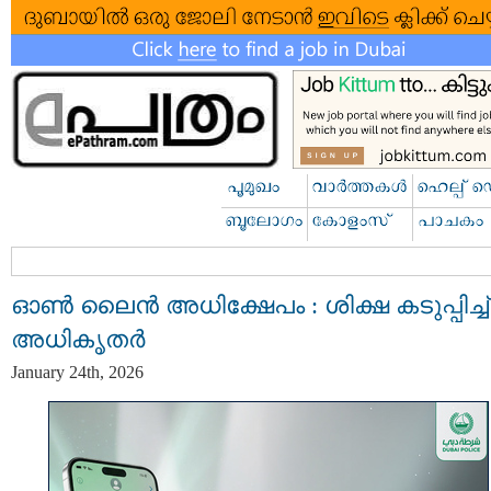
ഓൺ ലൈൻ അധിക്ഷേപം : ശിക്ഷ കടുപ്പിച്ച്
അധികൃതർ
January 24th, 2026