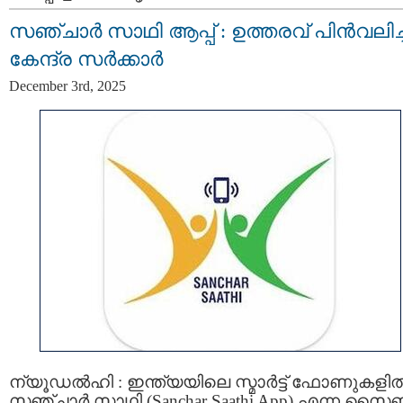
സഞ്ചാർ സാഥി ആപ്പ് : ഉത്തരവ് പിൻവലിച്ച
കേന്ദ്ര സർക്കാർ
December 3rd, 2025
ന്യൂഡൽഹി : ഇന്ത്യയിലെ സ്മാർട്ട്‌ ഫോണുകളി
സഞ്ചാർ സാഥി (Sanchar Saathi App) എന്ന സ