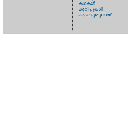
കഥകള്‍
കുറിപ്പുകള്‍
മരമെഴുതുന്നത്