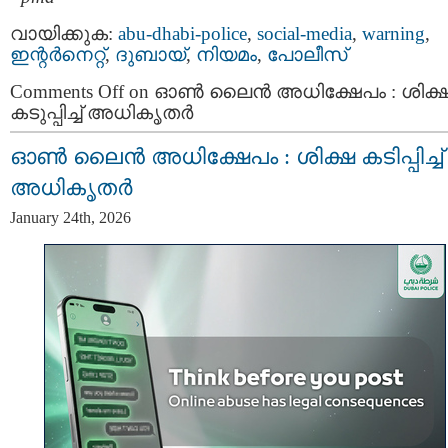
വായിക്കുക:
abu-dhabi-police
,
social-media
,
warning
,
ഇന്റര്‍നെറ്റ്‌
,
ദുബായ്‌
,
നിയമം
,
പോലീസ്‌
Comments Off
on ഓൺ ലൈൻ അധിക്ഷേപം : ശിക്
കടുപ്പിച്ച് അധികൃതർ
ഓൺ ലൈൻ അധിക്ഷേപം : ശിക്ഷ കടിപ്പിച്ച്
അധികൃതർ
January 24th, 2026