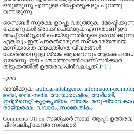
ഒരുങ്ങുന്നു എന്നുള്ള റിപ്പോർട്ടുകളും പുറത്തു
വന്നിരുന്നു.
സൈബർ സുരക്ഷ ഉറപ്പു വരുത്തുക, മോഷ്ടിക്കുന്
ഫോണുകൾ ട്രാക്ക് ചെയ്യുക എന്നതാണ് ഈ
ആപ്പ് ഇൻസ്റ്റാൾ ചെയ്യുന്നതിലൂടെ ഉദ്ദേശിക്കുന്ന
എങ്കിലും ഇത് പൗരൻമാരുടെ സ്വകാര്യതയെ
മാനിക്കാതെ വ്യക്തിഗത വിവരങ്ങൾ
ചോർത്താനുള്ള ശ്രമം ആണെന്നും ആക്ഷേപങ്ങ
ഉയർന്നു. ഈ പശ്ചാത്തലത്തിലാണ് സർക്കാർ
തിടുക്കത്തിൽ ഉത്തരവ് പിൻവലിച്ചത്.
P T I
-
pma
വായിക്കുക:
artificial-intelligence
,
information-technolo
social
,
social-media
,
അന്താരാഷ്ട്രം
,
അഴിമതി
,
ഇന്റര്‍നെറ്റ്‌
,
കുറ്റകൃത്യം
,
നിയമം
,
മനുഷ്യാവകാ
രാജ്യരക്ഷ
,
വിവാദം
,
സാങ്കേതികം
Comments Off
on സഞ്ചാർ സാഥി ആപ്പ് : ഉത്തരവ്
പിൻവലിച്ച് കേന്ദ്ര സർക്കാർ