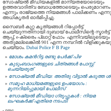
സോഷ്യൽ മീഡിയകളിൽ മാന്യതയോടെയും
ഉത്തരവാദിത്വ ബോധത്തോടെയും പെരുമാറണം
എന്നും രാജ്യത്തെ നിയമങ്ങൾ പാലിക്കണം എന്നു
അധികൃതർ ഓർമിപ്പിച്ചു.
സൈബർ കുറ്റ കൃത്യങ്ങൾ റിപ്പോർട്ട്
ചെയ്യുന്നതിനായി ദുബായ് പോലീസിന്റെ സ്മാർട്ട്
ആപ്പ്, e-ക്രൈം പ്ലാറ്റ് ഫോം എന്നിവയിലൂടെയും
അതുമല്ലെങ്കിൽ 901 എന്ന നമ്പറിൽ വിളിക്കുകയു
ചെയ്യാം.
Dubai Police F B Page
മോശം കമന്‍റിട്ട രണ്ടു പേര്‍ക്ക് പിഴ
കുടുംബാംഗങ്ങളുടെ ചിത്രങ്ങള്‍ പോസ്റ്റ്
ചെയ്യരുത്
സോഷ്യല്‍ മീഡിയ: അതിരു വിട്ടാൽ കടുത്ത ശി
സമൂഹ മാധ്യമങ്ങളുടെ ഉപയോഗം :
മുന്നറിയിപ്പുമായി പോലീസ്
സോഷ്യൽ മീഡിയാ ഗ്രൂപ്പുകൾ : നിയമ
ലംഘകർക്ക് എതിരെ നടപടി
-
pma