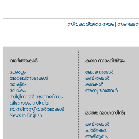
സ്വകാര്യതാ നയം
|
സംഘടനാ 
വാര്‍ത്തകള്‍
കലാ സാഹിത്യം
കേരളം
ലേഖനങ്ങള്‍
അറബിനാടുകള്‍
കവിതകള്‍
രാഷ്ട്രം
കഥകള്‍
ലോകം
അനുഭവങ്ങള്‍
സിറ്റിസണ്‍ ജേണലിസം
വിനോദം, സിനിമ
ബിസിനസ്സ് വാര്‍ത്തകള്‍
മഞ്ഞ (മാഗസിന്‍)
News in English
കവിതകള്‍
ചിത്രകല
അഭിമുഖം