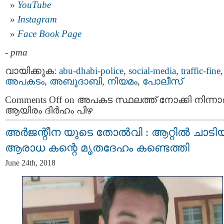
YouTube
Instagram
Face Book Page
-
pma
വായിക്കുക:
abu-dhabi-police
,
social-media
,
traffic-fine
,
അപകടം
,
അബുദാബി
,
നിയമം
,
പോലീസ്
Comments Off
on അപകട സ്ഥലത്ത് നോക്കി നിന്നാല
ആയിരം ദിർഹം പിഴ
അർജന്റീന യുടെ തോൽവി : ആറ്റില്‍ ചാടി
ആരാധ കന്റെ മൃതദേഹം കണ്ടെത്തി
June 24th, 2018