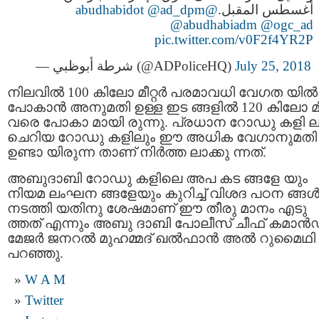
@ad_dpm
@abudhabidot
أغسطس المقبل.
@abudhabiadm
@ogc_ad
pic.twitter.com/v0F2f4YR2P
— شرطة أبوظبي (@ADPoliceHQ)
July 25, 2018
നിലവിൽ 100 കിലോ മീറ്റര്‍ പരമാവധി വേഗത യിൽ
പോകാൻ അനുമതി ഉള്ള ഇട ങ്ങളിൽ 120 കിലോ മീറ്റ
വരെ പോകാ മായി രുന്നു. പ്രധാന റോഡു കളി ല
ചെറിയ റോഡു കളിലും ഈ അധിക വേഗാനുമതി
ഉണ്ടാ യിരുന്ന താണ് നിർത്ത ലാക്കു ന്നത്.
അബുദാബി റോഡു കളിലെ അപ കട ങ്ങളേ യും
നിയമ ലംഘന ങ്ങളേയും കുറിച്ച് വിശദ പഠന ങ്ങള്
നടത്തി യതിനു ശേഷമാണ് ഈ തീരു മാനം എടു
ത്തത് എന്നും അബു ദാബി പോലീസ് ചീഫ് കമാന്‍ഡ
മേജര്‍ ജനറല്‍ മുഹമ്മദ് ഖല്‍ഫാന്‍ അല്‍ റുമൈഥി
പറഞ്ഞു.
W A M
Twitter