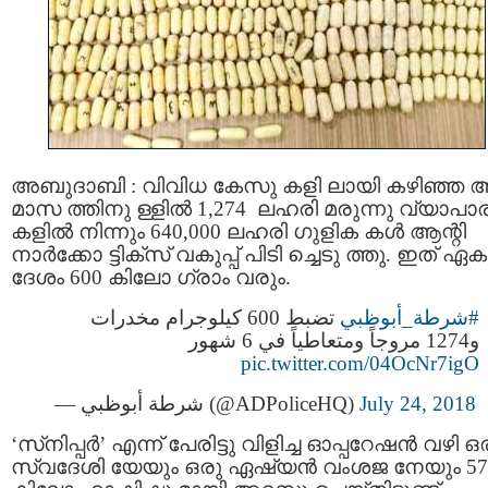
അബുദാബി : വിവിധ കേസു കളി ലായി കഴിഞ്ഞ 
മാസ ത്തിനു ള്ളില്‍ 1,274 ലഹരി മരുന്നു വ്യാപാര
കളില്‍ നിന്നും 640,000 ലഹരി ഗുളിക കള്‍ ആന്റി
നാര്‍ക്കോ ട്ടിക്‌സ് വകുപ്പ് പിടി ച്ചെടു ത്തു. ഇത് ഏക
ദേശം 600 കിലോ ഗ്രാം വരും.
#شرطة_أبوظبي
تضبط 600 كيلوجرام مخدرات
و1274 مروجاً ومتعاطياً في 6 شهور
pic.twitter.com/04OcNr7igO
— شرطة أبوظبي (@ADPoliceHQ)
July 24, 2018
‘സ്‌നിപ്പര്‍’ എന്ന് പേരിട്ടു വിളിച്ച ഓപ്പറേഷന്‍ വഴി ഒ
സ്വദേശി യേയും ഒരു ഏഷ്യന്‍ വംശജ നേയും 57