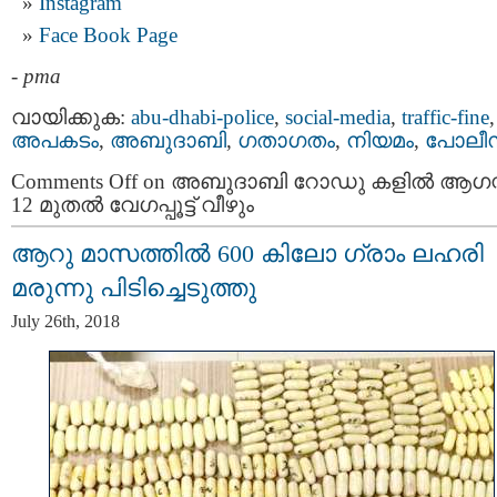
Instagram
Face Book Page
-
pma
വായിക്കുക:
abu-dhabi-police
,
social-media
,
traffic-fine
,
അപകടം
,
അബുദാബി
,
ഗതാഗതം
,
നിയമം
,
പോലീ
Comments Off
on അബുദാബി റോഡു കളിൽ ആഗസ്റ്
12 മുതല്‍ വേഗപ്പൂട്ട് വീഴും
ആറു മാസത്തില്‍ 600 കിലോ ഗ്രാം ലഹരി
മരുന്നു പിടിച്ചെടുത്തു
July 26th, 2018