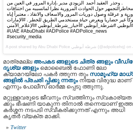
. وحذر العقيد أحمد الزيودي مدير ،إدارة المرور في العين من
خاطرالتجمهر حول الحوادث المرورية نظرا لماتسببه من اختناقات
رية و عرقلة وصول دوريات المرور والاسعاف والانقاذ ، معتبراً إياه
كاً غير حضارياً ويعرض حياة مستخدمي الطريق للخطر . #الإمارات
#بوظبي #شرطة_أبوظبي #أخبار_شرطة_أبوظبي #الإعلام_الأمني
#UAE #AbuDhabi #ADPolice #ADPolice_news
#security_media
A post shared by
Abu Dhabi Police شرطة أبوظبي
(@adpolicehq) on
Jul 8, 
മാത്രമല്ല
അപകട ങ്ങളുടെ ചിത്ര ങ്ങളും വീഡ
ദൃശ്യ ങ്ങളും
മൊബൈല്‍ ഫോണി ലോ
ക്യാമറയിലോ പകര്‍ ത്തുന്ന തും
സാമൂഹ്യ മാധ്
ങ്ങളില്‍ പ്രചരി പ്പിക്കു ന്നതും
നിയമ വിരുദ്ധ മാണ്
എന്നും പോലീസ് ഓര്‍മ്മ പ്പെടു ത്തുന്നു.
മറ്റുള്ളവരുടെ ജീവനും സ്വത്തിനും സ്വകാര്യത
ക്കും ഭീഷണി യാകുന്ന തിനാൽ തന്നെയാണ് ഇത്ത
കര്‍ശ്ശന നടപടി സ്വീകരിക്കുന്നത് എന്നും അധി
കൃതര്‍ വ്യക്ത മാക്കി.
Twitter