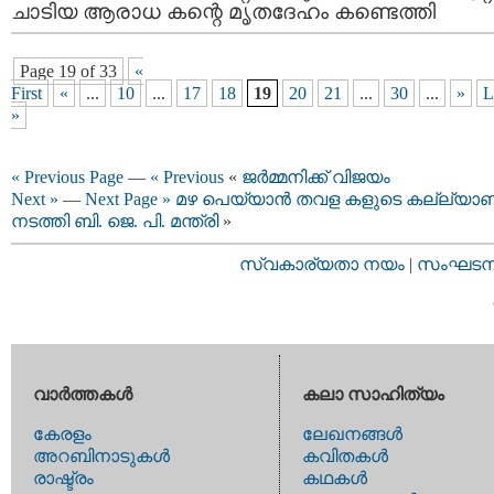
ചാടിയ ആരാധ കന്റെ മൃതദേഹം കണ്ടെത്തി
Page 19 of 33
«
First
«
...
10
...
17
18
19
20
21
...
30
...
»
L
»
« Previous Page
—
« Previous
«
ജർമ്മനിക്ക് വിജയം
Next »
—
Next Page »
മഴ പെയ്യാന്‍ തവള കളുടെ കല്ല്യാ
നടത്തി ബി. ജെ. പി. മന്ത്രി
»
സ്വകാര്യതാ നയം
|
സംഘടനാ 
വാര്‍ത്തകള്‍
കലാ സാഹിത്യം
കേരളം
ലേഖനങ്ങള്‍
അറബിനാടുകള്‍
കവിതകള്‍
രാഷ്ട്രം
കഥകള്‍