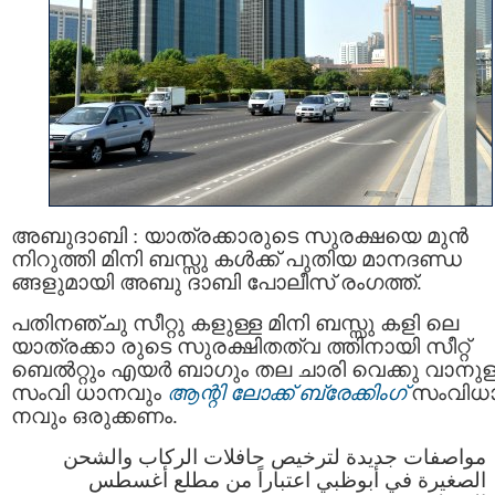
അബുദാബി : യാത്രക്കാരുടെ സുരക്ഷയെ മുന്‍
നിറുത്തി മിനി ബസ്സു കള്‍ക്ക് പുതിയ മാനദണ്ഡ
ങ്ങളുമായി അബു ദാബി പോലീസ് രംഗത്ത്.
പതിനഞ്ചു സീറ്റു കളുള്ള മിനി ബസ്സു കളി ലെ
യാത്രക്കാ രുടെ സുരക്ഷിതത്വ ത്തിനായി സീറ്റ്
ബെൽറ്റും എയർ ബാഗും തല ചാരി വെക്കു വാനുള
സംവി ധാനവും
ആന്റി ലോക്ക് ബ്രേക്കിംഗ്
സംവിധ
നവും ഒരുക്കണം.
مواصفات جديدة لترخيص حافلات الركاب والشحن
الصغيرة في أبوظبي اعتباراً من مطلع أغسطس