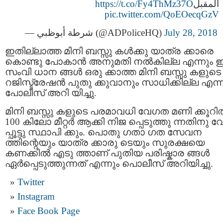
https://t.co/Fy4ThMz37O
المقبل
pic.twitter.com/QoEOecqGzV
— شرطة أبوظبي (@ADPoliceHQ)
July 28, 2018
ഇതില്ലാത്ത മിനി ബസ്സു കൾക്കു യാത്ര ക്കാരെ
കൊണ്ടു പോകാൻ അനുമതി നൽകില്ല എന്നും
സംവി ധാന ങ്ങള്‍ ഒരു ക്കാത്ത മിനി ബസ്സു കളുടെ
റജിസ്ട്രേഷന്‍ പുതു ക്കുവാനും സാധിക്കില്ല എന്ന
പോലീസ് അറി യിച്ചു.
മിനി ബസ്സു കളുടെ പരമാവധി വേഗത മണി ക്കൂറില്
100 കിലോ മീറ്റര്‍ ആക്കി നിജ പ്പെടുത്തു ന്നതിനു 
പ്പൂട്ടു സ്ഥാപി ക്കും. പൊതു ഗതാ ഗത സേവന
ത്തിന്റെയും യാത്ര ക്കാരു ടെയും സുരക്ഷയെ
കണക്കില്‍ എടു ത്താണ് പുതിയ പരിഷ്കാര ങ്ങള്‍
ഏര്‍പ്പെടുത്തുന്നത് എന്നും പൊലീസ് അറിയിച്ചു.
Twitter
Instagram
Face Book Page