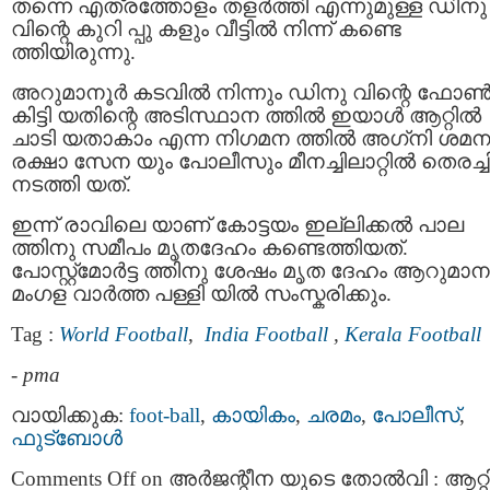
തന്നെ എത്രത്തോളം തളര്‍ത്തി എന്നുമുള്ള ഡിനു
വിന്റെ കുറി പ്പു കളും വീട്ടില്‍ നിന്ന് കണ്ടെ
ത്തിയിരുന്നു.
അറുമാനൂർ കടവിൽ നിന്നും ഡിനു വിന്റെ ഫോ
കിട്ടി യതിന്റെ അടിസ്ഥാന ത്തില്‍ ഇയാള്‍ ആറ്റില്‍
ചാടി യതാകാം എന്ന നിഗമന ത്തില്‍ അഗ്‌നി ശമ
രക്ഷാ സേന യും പോലീസും മീനച്ചിലാറ്റില്‍ തെരച്ചി
നടത്തി യത്.
ഇന്ന് രാവിലെ യാണ് കോട്ടയം ഇല്ലിക്കല്‍ പാല
ത്തിനു സമീപം മൃതദേഹം കണ്ടെത്തിയത്.
പോസ്റ്റ്മോർട്ട ത്തിനു ശേഷം മൃത ദേഹം ആറുമാന
മംഗള വാർത്ത പള്ളി യിൽ സംസ്കരിക്കും.
Tag :
World Football
,
India Football
,
Kerala Football
-
pma
വായിക്കുക:
foot-ball
,
കായികം
,
ചരമം
,
പോലീസ്
,
ഫുട്ബോള്‍
Comments Off
on അർജന്റീന യുടെ തോൽവി : ആറ്റി