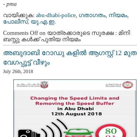
-
pma
വായിക്കുക:
abu-dhabi-police
,
ഗതാഗതം
,
നിയമം
,
പോലീസ്
,
യു.എ.ഇ.
Comments Off
on യാത്രക്കാരുടെ സുരക്ഷ : മിനി
ബസ്സു കൾക്ക് പുതിയ നിയമം
അബുദാബി റോഡു കളിൽ ആഗസ്റ്റ് 12 മുതല
വേഗപ്പൂട്ട് വീഴും
July 26th, 2018