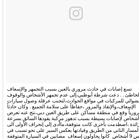
تسع إصابات في حادث مروري بالعين بسبب التجمهر والإسعاف
لخاطئ . . دعت شرطة أبوظبي،إلى عدم تجمهر الأشخاص والوقوف
عشوائي للمركبات في مواقع الحوادث،لتجنب عرقلة وصول سيارات
الإسعاف،والإنقاذ والمرور ،حفاظاً على سلامة الجميع . وكان حادثاً
ورياً وقع في منطقة مساكن على طريق العين دبي،نتج عنه تعرض
9 شخاص لإصابات بسيطة بسبب تدهور مركبة يقودها السائق بسرعة
ائدة ،اصطدمت بأخرى كانت متوقفة،ماأدى إلى إنحراف الأولى الى
لمسار الثاني من الطريق وقيادتها بعكس السير على نحو تسبب في
دهس 9 أشخاص كانوا يحاولون إسعاف مصابين في السيارة المتوقفة