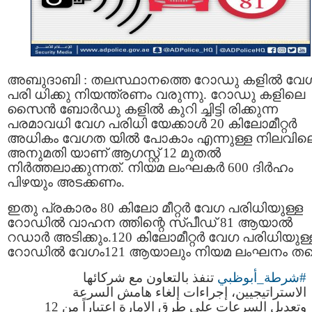
അബുദാബി : തലസ്ഥാനത്തെ റോഡു കളില്‍ വേ
പരി ധിക്കു നിയന്ത്രണം വരുന്നു. റോഡു കളിലെ
സൈൻ ബോർഡു കളിൽ കുറി ച്ചിട്ടി രിക്കുന്ന
പരമാവധി വേഗ പരിധി യേക്കാള്‍ 20 കിലോമീറ്റര്‍
അധികം വേഗത യിൽ പോകാം എന്നുള്ള നിലവില
അനുമതി യാണ് ആഗസ്റ്റ് 12 മുതല്‍
നിർത്തലാക്കുന്നത്. നിയമ ലംഘകർ 600 ദിർഹം
പിഴയും അടക്കണം.
ഇതു പ്രകാരം 80 കിലോ മീറ്റർ വേഗ പരിധിയുള്ള
റോഡിൽ വാഹന ത്തിന്റെ സ്പീഡ് 81 ആയാൽ
റഡാർ അടിക്കും.120 കിലോമീറ്റർ വേഗ പരിധിയുള്
റോഡിൽ വേഗം121 ആയാലും നിയമ ലംഘനം തന്
#شرطة_أبوظبي
تنفذ بالتعاون مع شركائها
الاستراتيجيين، إجراءات إلغاء هامش السرعة
وتعديل السرعات على طرق الإمارة اعتباراً من 12