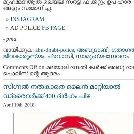
മുഹമ്മദ് ആൽ ഖെയ്ലി സർട്ടി ഫിക്കറ്റും ഉപ ഹാര
ങ്ങളും സമ്മാനിച്ചു.
INSTAGRAM
AD POLICE
FB PAGE
-
pma
വായിക്കുക:
abu-dhabi-police
,
അബുദാബി
,
ഗതാഗത
ജീവകാരുണ്യം
,
പ്രവാസി
,
സാമൂഹ്യ-സേവനം
Comments Off
on മലയാളി ദമ്പതി കൾക്ക്​ അബു ദ
പൊലീസിന്റെ ആദരം
സിഗ്നല്‍ നൽകാതെ ലൈൻ മാറ്റിയാൽ
ഡ്രൈവർക്ക് 400 ദിർഹം പിഴ
April 10th, 2018