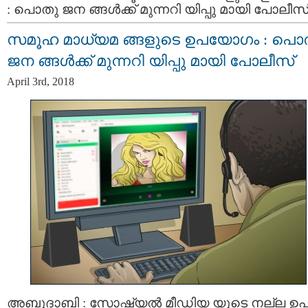
: പൊതു ജന ങ്ങൾക്ക് മുന്നറി യിപ്പു മായി പോലീസ
സമൂഹ മാധ്യമ ങ്ങളുടെ ഉപയോഗം : പൊ
ജന ങ്ങൾക്ക് മുന്നറി യിപ്പു മായി പോലീസ്
April 3rd, 2018
അബുദാബി : സോഷ്യല്‍ മീഡിയ യുടെ നല്ല ഉ