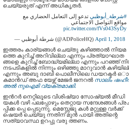
ചെയ്യരുത് എന്ന് അധികൃതര്‍.
#شرطة_أبوظبي
تدعو إلى التعامل الحضاري مع
مواقع التواصل الاجتماعي
pic.twitter.com/fVs043SyDy
— شرطة أبوظبي (@ADPoliceHQ)
April 1, 2018
ഇത്തരം കാര്യങ്ങള്‍ ചെയ്തു കഴിഞ്ഞാല്‍ നിയമ
ത്തെ കുറിച്ച് അറിവില്ലാ എന്നും പ്രത്യാഘാത
ങ്ങളെ കുറിച്ച് ബോദ്ധ്യമില്ലാ എന്നും പറഞ്ഞ് ന
നടപടികളിൽ നിന്നും ഒഴിഞ്ഞു മാറുവാൻ കഴിയില
എന്നും അബു ദാബി പൊലീസിലെ ഡയറക്ടർ ഒാ
കമാൻഡ് അഫ യേഴ്സ് മേജർ ജനറൽ
സാലിം ഷഹീ
അൽ നുഐമി വ്യക്തമാക്കി.
ഇൻറർ നെറ്റിലൂടെ വിശിഷ്യാ സോഷ്യല്‍ മീഡി
യകള്‍ വഴി പലപ്പോഴും തെറ്റായ സന്ദേശങ്ങൾ പ്ര
പ്പിക്ക പ്പെ പ്പെടുന്നു. മെസ്സേജു കൾ മറ്റുള്ള വര്‍ക്ക്
ഷെയര്‍ ചെയ്യു ന്നതിന് മുന്‍ പായി അതിന്റെ
സത്യാവസ്ഥ ഉറപ്പു വരു ത്തണം.