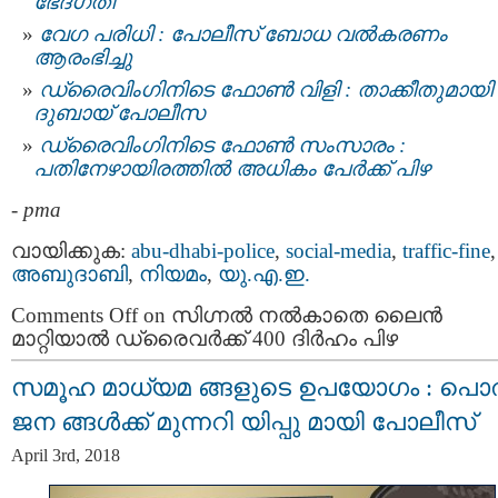
ഭേദഗതി
വേഗ പരിധി : പോലീസ് ബോധ വല്‍കരണം
ആരംഭിച്ചു
ഡ്രൈവിംഗിനിടെ ഫോണ്‍ വിളി : താക്കീതുമായി
ദുബായ് പോലീസ
ഡ്രൈവിംഗിനിടെ ഫോണ്‍ സംസാരം :
പതിനേഴായിരത്തില്‍ അധികം പേര്‍ക്ക് പിഴ
-
pma
വായിക്കുക:
abu-dhabi-police
,
social-media
,
traffic-fine
,
അബുദാബി
,
നിയമം
,
യു.എ.ഇ.
Comments Off
on സിഗ്നല്‍ നൽകാതെ ലൈൻ
മാറ്റിയാൽ ഡ്രൈവർക്ക് 400 ദിർഹം പിഴ
സമൂഹ മാധ്യമ ങ്ങളുടെ ഉപയോഗം : പൊ
ജന ങ്ങൾക്ക് മുന്നറി യിപ്പു മായി പോലീസ്
April 3rd, 2018