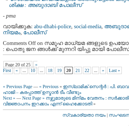
ശിക്ഷ : അബുദാബി പോലീസ്
-
pma
വായിക്കുക:
abu-dhabi-police
,
social-media
,
അബുദാ
നിയമം
,
പോലീസ്
Comments Off
on സമൂഹ മാധ്യമ ങ്ങളുടെ ഉപയോ
: പൊതു ജന ങ്ങൾക്ക് മുന്നറി യിപ്പു മായി പോലീസ
Page 20 of 25
«
First
«
...
10
...
18
19
20
21
22
...
»
Last »
« Previous Page
—
« Previous
«
ഇസ്ലാമിക് സെന്റര്‍ : പി. ബാവ
ഹാജി – കരപ്പാത്ത് ഉസ്മാൻ ടീം വീണ്ടും
Next »
—
Next Page »
നഴ്സുമാരുടെ മിനിമം വേതനം : സർക്കാരി
വിജ്ഞാപനം ഇറക്കാം എന്ന് ഹൈക്കോടതി
»
സ്വകാര്യതാ നയം
|
സംഘടനാ 