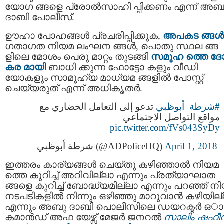
യോഗ ങ്ങളെ പ്രോല്‍സാഹി പ്പിക്കണം എന്ന് അബ
ദാബി പോലീസ്.
ഊഹാ പോഹങ്ങള്‍ പ്രചരിപ്പിക്കുക,
അപകട ങ്ങള്‍
ഗതാഗത നിയമ ലംഘന ങ്ങൾ, പൊതു സ്ഥല ങ്ങ
ളിലെ മോശം പെരു മാറ്റം തുടങ്ങി
സമൂഹ ത്തെ ദ
കര മായി
ബാധി ക്കുന്ന ഫോട്ടോ കളും വീഡി
യോകളും സാമൂഹ്യ മാധ്യമ ങ്ങളില്‍ പോസ്റ്റ്
ചെയ്യരുത് എന്ന് അധികൃതര്‍.
#شرطة_أبوظبي
تدعو إلى التعامل الحضاري مع
مواقع التواصل الاجتماعي
pic.twitter.com/fVs043SyDy
— شرطة أبوظبي (@ADPoliceHQ)
April 1, 2018
ഇത്തരം കാര്യങ്ങള്‍ ചെയ്തു കഴിഞ്ഞാല്‍ നിയമ
ത്തെ കുറിച്ച് അറിവില്ലാ എന്നും പ്രത്യാഘാത
ങ്ങളെ കുറിച്ച് ബോദ്ധ്യമില്ലാ എന്നും പറഞ്ഞ് ന
നടപടികളിൽ നിന്നും ഒഴിഞ്ഞു മാറുവാൻ കഴിയില
എന്നും അബു ദാബി പൊലീസിലെ ഡയറക്ടർ ഒാ
കമാൻഡ് അഫ യേഴ്സ് മേജർ ജനറൽ
സാലിം ഷഹീ