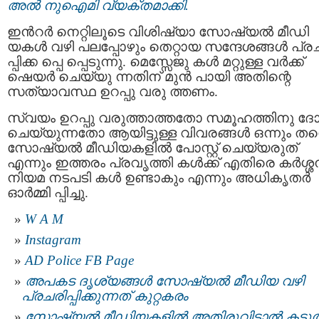
അൽ നുഐമി വ്യക്തമാക്കി.
ഇൻറർ നെറ്റിലൂടെ വിശിഷ്യാ സോഷ്യല്‍ മീഡി
യകള്‍ വഴി പലപ്പോഴും തെറ്റായ സന്ദേശങ്ങൾ പ്ര
പ്പിക്ക പ്പെ പ്പെടുന്നു. മെസ്സേജു കൾ മറ്റുള്ള വര്‍ക്ക്
ഷെയര്‍ ചെയ്യു ന്നതിന് മുന്‍ പായി അതിന്റെ
സത്യാവസ്ഥ ഉറപ്പു വരു ത്തണം.
സ്വയം ഉറപ്പു വരുത്താത്തതോ സമൂഹത്തിനു ദ
ചെയ്യുന്നതോ ആയിട്ടുള്ള വിവരങ്ങള്‍ ഒന്നും തന
സോഷ്യല്‍ മീഡിയകളില്‍ പോസ്റ്റ് ചെയ്യരുത്
എന്നും ഇത്തരം പ്രവൃത്തി കൾക്ക് എതിരെ കർശ്
നിയമ നടപടി കള്‍ ഉണ്ടാകും എന്നും അധികൃതര്‍
ഓര്‍മ്മി പ്പിച്ചു.
W A M
Instagram
AD Police FB Page
അപകട ദൃശ്യങ്ങൾ സോഷ്യൽ മീഡിയ വഴി
പ്രചരിപ്പിക്കുന്നത് കുറ്റകരം
സോഷ്യല്‍ മീഡിയകളിൽ അതിരുവിട്ടാൽ കടുത