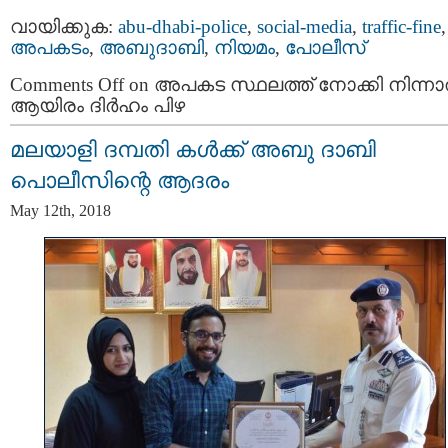
വായിക്കുക:
abu-dhabi-police
,
social-media
,
traffic-fine
,
അപകടം
,
അബുദാബി
,
നിയമം
,
പോലീസ്
Comments Off
on അപകട സ്ഥലത്ത് നോക്കി നിന്നാല
ആയിരം ദിർഹം പിഴ
മലയാളി ദമ്പതി കൾക്ക്​ അബു ദാബി
പൊലീസിന്റെ ആദരം
May 12th, 2018