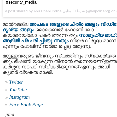
#security_media
A post shared by
Abu Dhabi Police شرطة أبوظبي
(@adpolicehq) on
Jul 8, 
മാത്രമല്ല
അപകട ങ്ങളുടെ ചിത്ര ങ്ങളും വീഡ
ദൃശ്യ ങ്ങളും
മൊബൈല്‍ ഫോണി ലോ
ക്യാമറയിലോ പകര്‍ ത്തുന്ന തും
സാമൂഹ്യ മാധ്
ങ്ങളില്‍ പ്രചരി പ്പിക്കു ന്നതും
നിയമ വിരുദ്ധ മാണ്
എന്നും പോലീസ് ഓര്‍മ്മ പ്പെടു ത്തുന്നു.
മറ്റുള്ളവരുടെ ജീവനും സ്വത്തിനും സ്വകാര്യത
ക്കും ഭീഷണി യാകുന്ന തിനാൽ തന്നെയാണ് ഇത്ത
കര്‍ശ്ശന നടപടി സ്വീകരിക്കുന്നത് എന്നും അധി
കൃതര്‍ വ്യക്ത മാക്കി.
Twitter
YouTube
Instagram
Face Book Page
-
pma