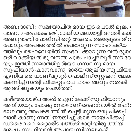
അബുദാബി : സമയോചിത മായ ഇട പെടൽ മൂലം
വാഹന അപകടം ഒഴിവാക്കിയ മലയാളി ദമ്പതി കൾ ക
അബുദാബി പോലീസി ന്റെ ആദരം. തങ്ങളുടെ ജ
പോലും അപകട ത്തിൽ പെടാവുന്ന സാഹ ചര്യ
ത്തിലും ഹൈവേ യിൽ സംഭവി ക്കാവുന്ന വൻ ദുരന
ഒഴി വാക്കിയ തിരു വനന്ത പുരം പാച്ചല്ലൂർ സ്വദ
യും ഇത്തി സലാത്ത് ഉദ്യോ ഗസ്ഥ നു മായ
സൂഫിയാൻ ഷാനവാസ്, ഭാര്യ ആലിയ സൂഫിയ
എന്നിവ രെ യാണ് മുറൂർ പൊലീസ് സ്റ്റേഷനി ലേക്ക
ക്ഷണിച്ച് സര്‍ട്ടി ഫിക്കറ്റും ഉപ ഹാര ങ്ങളും നൽകി
ആദരിക്കുകയും ചെയ്തത്.
കഴിഞ്ഞയാഴ്ച അൽ ഐനിലേക്ക് സുഫിയാനും
ആലിയയും പോകു മ്പോഴാണ് ഹൈവേയിൽ മഫ്റ
ഭാഗ ത്തു അപകട ത്തിൽ പ്പെട്ടി രുന്ന ഒരു പിക്കപ്പ്
വാൻ കാണു ന്നത്. ഈജി പ്തു കാര നായ പിക്കപ്പ്
ഡ്രൈവറെ മറ്റൊരിട ത്തേക്ക് മാറ്റി യിരു ത്തിയ
ശേഷം സൂഫിയാൻ അപായ സിഗ്നലുകൾ