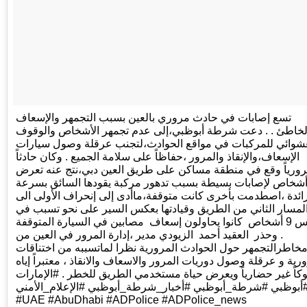
تسع إصابات في حادث مروري بالعين بسبب التجمهر والإسعاف
لخاطئ . . دعت شرطة أبوظبي،إلى عدم تجمهر الأشخاص والوقوف
عشوائي للمركبات في مواقع الحوادث،لتجنب عرقلة وصول سيارات
الإسعاف،والإنقاذ والمرور ،حفاظاً على سلامة الجميع . وكان حادثاً
ورياً وقع في منطقة مساكن على طريق العين دبي،نتج عنه تعرض
9 شخاص لإصابات بسيطة بسبب تدهور مركبة يقودها السائق بسرعة
ائدة ،اصطدمت بأخرى كانت متوقفة،ماأدى إلى إنحراف الأولى الى
لمسار الثاني من الطريق وقيادتها بعكس السير على نحو تسبب في
دهس 9 أشخاص كانوا يحاولون إسعاف مصابين في السيارة المتوقفة
. وحذر العقيد أحمد الزيودي مدير ،إدارة المرور في العين من
خاطرالتجمهر حول الحوادث المرورية نظرا لماتسببه من اختناقات
رية و عرقلة وصول دوريات المرور والاسعاف والانقاذ ، معتبراً إياه
كاً غير حضارياً ويعرض حياة مستخدمي الطريق للخطر . #الإمارات
#بوظبي #شرطة_أبوظبي #أخبار_شرطة_أبوظبي #الإعلام_الأمني
#UAE #AbuDhabi #ADPolice #ADPolice_news