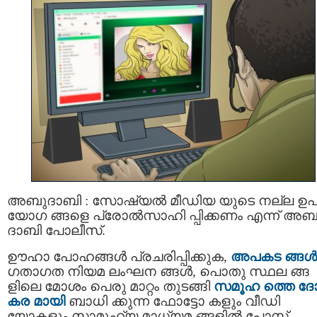
അബുദാബി : സോഷ്യല്‍ മീഡിയ യുടെ നല്ല ഉ
യോഗ ങ്ങളെ പ്രോല്‍സാഹി പ്പിക്കണം എന്ന് അബ
ദാബി പോലീസ്.
ഊഹാ പോഹങ്ങള്‍ പ്രചരിപ്പിക്കുക,
അപകട ങ്ങള്‍
ഗതാഗത നിയമ ലംഘന ങ്ങൾ, പൊതു സ്ഥല ങ്ങ
ളിലെ മോശം പെരു മാറ്റം തുടങ്ങി
സമൂഹ ത്തെ ദ
കര മായി
ബാധി ക്കുന്ന ഫോട്ടോ കളും വീഡി
യോകളും സാമൂഹ്യ മാധ്യമ ങ്ങളില്‍ പോസ്റ്റ്