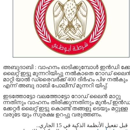
അബുദാബി : വാഹനം ഓടിക്കുമ്പോള്‍ ഇൻഡി ക്കേറ
ലൈറ്റ് ഇട്ടു മുന്നറിയിപ്പു നൽകാതെ റോഡ് ലൈ
മാറ്റി യാൽ ഡ്രൈവര്‍ക്ക് 400 ദിർഹം പിഴ നല്‍കും
എന്ന് അബു ദാബി പോലീസ് മുന്നറി യിപ്പ്.
ഇടത്തോട്ടോ വലത്തോട്ടോ റോഡ്‌ ലൈൻ മാറ്റു
ന്നതിനും വാഹനം തിരിക്കുന്നതിനും മുൻപ് ഇൻഡ
ക്കേറ്റർ ലൈറ്റ് ഇട്ടു കൊണ്ട് തങ്ങളു ടെയും മറ്റുള്ള
വരുടേ യും സുരക്ഷ ഉറപ്പു വരുത്തണം.
قبل تفعيل الأنظمة الذكية في 15 الجاري..