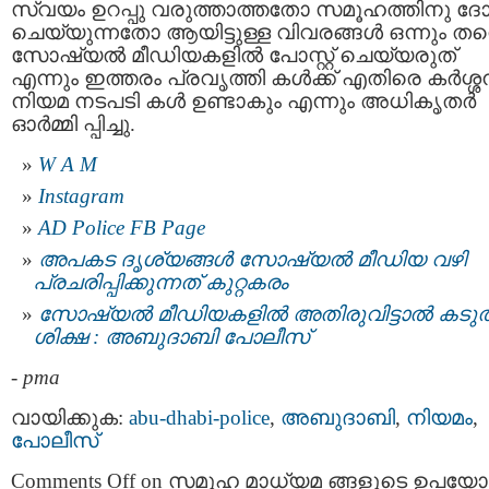
സ്വയം ഉറപ്പു വരുത്താത്തതോ സമൂഹത്തിനു ദ
ചെയ്യുന്നതോ ആയിട്ടുള്ള വിവരങ്ങള്‍ ഒന്നും തന
സോഷ്യല്‍ മീഡിയകളില്‍ പോസ്റ്റ് ചെയ്യരുത്
എന്നും ഇത്തരം പ്രവൃത്തി കൾക്ക് എതിരെ കർശ്
നിയമ നടപടി കള്‍ ഉണ്ടാകും എന്നും അധികൃതര്‍
ഓര്‍മ്മി പ്പിച്ചു.
W A M
Instagram
AD Police FB Page
അപകട ദൃശ്യങ്ങൾ സോഷ്യൽ മീഡിയ വഴി
പ്രചരിപ്പിക്കുന്നത് കുറ്റകരം
സോഷ്യല്‍ മീഡിയകളിൽ അതിരുവിട്ടാൽ കടുത
ശിക്ഷ : അബുദാബി പോലീസ്
-
pma
വായിക്കുക:
abu-dhabi-police
,
അബുദാബി
,
നിയമം
,
പോലീസ്
Comments Off
on സമൂഹ മാധ്യമ ങ്ങളുടെ ഉപയോ