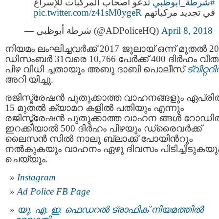
#شرطة_أبوظبي
تدعو أصحاب المركبات للإسراع
pic.twitter.com/z41sM0ygeR
في تجديد مركباتهم
— شرطة أبوظبي (@ADPoliceHQ)
April 8, 2018
നിയമം ലംഘിച്ചവര്‍ക്ക് 2017 ജൂലായ് ഒന്ന് മുതൽ 2
ഡിസംബർ 31വരെ 10,766 പേർക്ക് 400 ദിർഹം വീത
പിഴ വിധി ച്ചതായും അബു ദാബി പൊലീസ്
ട്വിറ്ററി
അറി യിച്ചു.
രജിസ്ട്രേഷൻ പുതുക്കാത്ത വാഹനങ്ങളും ഏപ്ര
15 മുതൽ ക്യാമറ കളില്‍ പതിയും എന്നും
രജിസ്ട്രേഷൻ പുതുക്കാത്ത വാഹന ങ്ങൾ റോഡില
ഇറക്കിയാൽ 500 ദിർഹം പിഴയും ഡ്രൈവര്‍ക്ക്
ലൈസന്‍ സില്‍ നാലു ബ്ലാക്ക് പോയിൻറും
നല്‍കുകയും വാഹനം ഏഴു ദിവസം പിടിച്ചിടുകയു
ചെയ്യും.
Instagram
Ad Police FB Page
യു. എ. ഇ. ഫെഡറൽ ട്രാഫിക് നിയമത്തിൽ