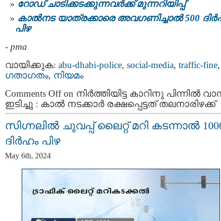
റോഡ് ചാടിക്കടക്കുന്നവർക്ക് മുന്നറിയിപ്പ്
കാല്‍നട യാത്രക്കാരെ അവഗണിച്ചാല്‍ 500 ദിര്
പിഴ
-
pma
വായിക്കുക:
abu-dhabi-police
,
social-media
,
traffic-fine
,
ഗതാഗതം
,
നിയമം
Comments Off
on നിർത്തിയിട്ട കാറിനു പിന്നിൽ വാ
ഇടിച്ചു : കാ​ൽ​ ന​ട​ക്കാ​ർ ര​ക്ഷ​പ്പെ​ട്ട​ത് ത​ല​നാ​രി​ഴക്ക് ​
സിഗ്നലിൽ ചുവപ്പ് ലൈറ്റ് മറി കടന്നാൽ 100
ദിർഹം പിഴ
May 6th, 2024