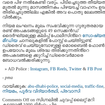
വരെ പിഴ നൽകേണ്ടി വരും. പിടിച്ചെടുത്ത തീയ്യത
മുതൽ മൂന്നു മാസത്തിനകം പിഴയടച്ച് വാഹനം ഉട
തിരിച്ചെടുത്തില്ല എങ്കിൽ അവ പൊതു ലേലത്തി
വിൽക്കും.
നിയമ ലംഘനം മൂലം സംഭവിക്കുന്ന ഗുരുതരമായ
രണ്ട് അപകടങ്ങളുടെ 49 സെക്കൻഡ്
ദൈർഘ്യമുള്ള ക്ലിപ്പ് പോലീസിൻ്റെ
സോഷ്യ
മീഡിയ
ചാനലുകളിൽ പോസ്റ്റ് ചെയ്തിട്ടുണ്ട്.
ഡ്രൈവ് ചെയ്യുമ്പോഴുള്ള മൊബൈൽ ഫോൺ
ഉപയോഗം മൂലം ശ്രദ്ധ തിരിക്കുന്നതിൻ്റെ
അപകടങ്ങളെ ക്കുറിച്ച് ഡ്രൈവർമാരെ
ബോധവൽക്കരിക്കുന്നു.
AD Police :
Instagram
,
FB Reels
,
Twitter
&
FB Post
-
pma
വായിക്കുക:
abu-dhabi-police
,
social-media
,
traffic-fine
,
നിയമം
,
പൂര്‍വ വിദ്യാര്‍ത്ഥി
,
പ്രവാസി
Comments Off
on സിഗ്നലിൽ ചുവപ്പ് ലൈറ്റ് മറി
കടന്നാൽ 1000 ദിർഹം പിഴ