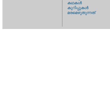
കഥകള്‍
കുറിപ്പുകള്‍
മരമെഴുതുന്നത്