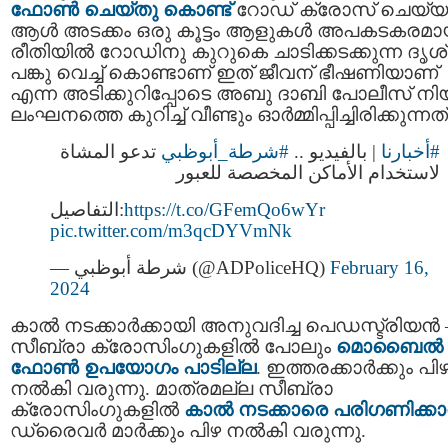
ഫോൺ ചെയ്തു കൊണ്ട്
റോഡ് ക്രോസ് ചെയ്യു
ആൾ അടക്കം ഒരു കൂട്ടം ആളുകൾ അപകടകരമ
രീതിയിൽ റോഡിനു കുറുകെ ചാടിക്കടക്കുന്ന ദൃശ
പങ്കു വെച്ച് കൊണ്ടാണ് ഇത് ജീവന് ഭീഷണിയാണ്
എന്ന അടിക്കുറിപ്പോടെ അബു ദാബി പോലീസ് നി
ലംഘനത്തെ കുറിച്ച് വീണ്ടും ഓർമ്മിപ്പിച്ചിരിക്കുന്നത്
#أخبارنا
| بالفيديو ..
#شرطة_أبوظبي
تدعو المشاة
لاستخدام الأماكن المخصصة للعبور
التفاصيل:
https://t.co/GFemQo6wYr
pic.twitter.com/m3qcDYVmNk
— شرطة أبوظبي (@ADPoliceHQ)
February 16,
2024
കാൽ നടക്കാർക്കായി അനുവദിച്ച പെഡസ്ട്രിയൻ 
സീബ്രാ ക്രോസിംഗുകളിൽ പോലും
മൊബൈൽ
ഫോൺ ഉപയോഗം പാടില്ല
. ഇത്തരക്കാർക്കും പി
നൽകി വരുന്നു. മാത്രമല്ല സീബ്രാ
ക്രോസിംഗുകളിൽ
കാൽ നടക്കാരെ പരിഗണിക്കാ
ഡ്രൈവർ മാർക്കും പിഴ നൽകി വരുന്നു.