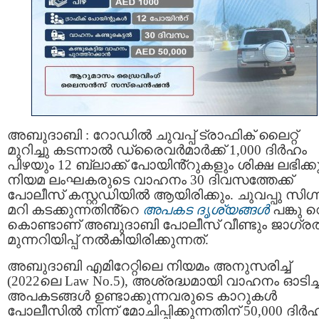
അബുദാബി : റോഡിൽ ചുവപ്പ് ട്രാഫിക് ലൈറ്റ്
മുറിച്ചു കടന്നാൽ ഡ്രൈവർമാർക്ക് 1,000 ദിർഹം
പിഴയും 12 ബ്ലാക്ക് പോയിൻ്റുകളും ശിക്ഷ ലഭിക്കു
നിയമ ലംഘകരുടെ വാഹനം 30 ദിവസത്തേക്ക്
പോലീസ് കസ്റ്റഡിയിൽ ആയിരിക്കും. ചുവപ്പു സിഗ
മറി കടക്കുന്നതിൻ്റെ
അപകട ദൃശ്യങ്ങൾ
പങ്കു വെ
കൊണ്ടാണ് അബുദാബി പോലീസ് വീണ്ടും ജാഗ്ര
മുന്നറിയിപ്പ് നൽകിയിരിക്കുന്നത്.
അബുദാബി എമിറേറ്റിലെ നിയമം അനുസരിച്ച്
(2022ലെ Law No.5), അശ്രദ്ധമായി വാഹനം ഓടിച്ച
അപകടങ്ങൾ ഉണ്ടാക്കുന്നവരുടെ കാറുകൾ
പോലീസിൽ നിന്ന് മോചിപ്പിക്കുന്നതിന് 50,000 ദിർ