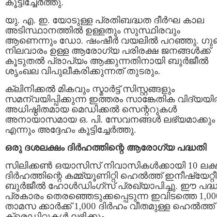
കൂട്ടിച്ചേർത്തു.
യു. എ. ഇ. യോടുള്ള പ്രതിബദ്ധത ദീർഘ കാല
അടിസ്ഥാനത്തിൽ ഉള്ളതും സുസ്ഥിരവും
ആണെന്നും ഡോ. ഷംഷീർ വയലിൽ പറഞ്ഞു. ഗ
നിലവാരം ഉള്ള ആരോഗ്യ പരിരക്ഷ ജനങ്ങൾക്ക്
കൂടുതൽ പ്രാപ്യം ആക്കുന്നതിനായി ബുർജീൽ
ശൃംഖല വിപുലീകരിക്കുന്നത് തുടരും.
ക്ലിനിക്കൽ മികവും സ്മാർട്ട് സിസ്റ്റങ്ങളും
സമന്വയിപ്പിക്കുന്ന ഇത്തരം സാങ്കേതിക വിദ്യയ
അധിഷ്ഠിതമായ മെഡിക്കൽ സെന്ററുകൾ
അനായാസമായ ഒ. പി. സേവനങ്ങൾ ലഭ്യമാക്കും
എന്നും അദ്ദേഹം കൂട്ടിച്ചേർത്തു.
ഒരു ദശലക്ഷം ദിർഹത്തിന്റെ ആരോഗ്യ പദ്ധതി
സിലിക്കൺ ഒയാസിസ് നിവാസികൾക്കായി 10 ലക്
ദിർഹത്തിന്റെ കമ്മ്യൂണിറ്റി ഹെൽത്ത് ഇനീഷ്യേറ്റീ
ബുർജീൽ ഹോൾഡിംഗ്‌സ് പ്രഖ്യാപിച്ചു. ഈ പദ്
പ്രകാരം തെരഞ്ഞെടുക്കപ്പെടുന്ന ഇവിടത്തെ 1,00
താമസ ക്കാർക്ക് 1,000 ദിർഹം വീതമുള്ള ഹെൽത്ത്
ക്രെഡിറ്റുകൾ ലഭിക്കും.