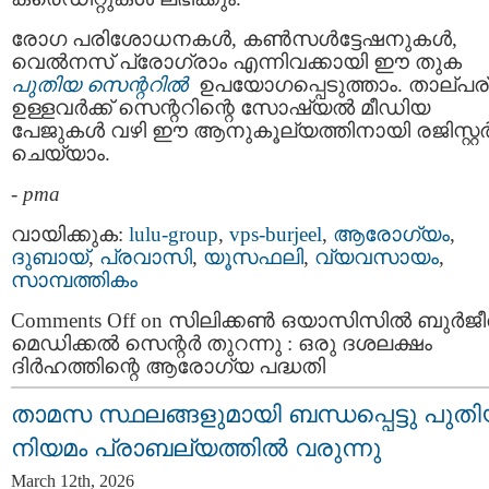
രോഗ പരിശോധനകൾ, കൺസൾട്ടേഷനുകൾ,
വെൽനസ് പ്രോഗ്രാം എന്നിവക്കായി ഈ തുക
പുതിയ സെന്ററിൽ
ഉപയോഗപ്പെടുത്താം. താല്പര
ഉള്ളവർക്ക് സെന്ററിന്റെ സോഷ്യൽ മീഡിയ
പേജുകൾ വഴി ഈ ആനുകൂല്യത്തിനായി രജിസ്റ്റ
ചെയ്യാം.
-
pma
വായിക്കുക:
lulu-group
,
vps-burjeel
,
ആരോഗ്യം
,
ദുബായ്‌
,
പ്രവാസി
,
യൂസഫലി
,
വ്യവസായം
,
സാമ്പത്തികം
Comments Off
on സിലിക്കൺ ഒയാസിസിൽ ബുർജ
മെഡിക്കൽ സെന്റർ തുറന്നു : ഒരു ദശലക്ഷം
ദിർഹത്തിന്റെ ആരോഗ്യ പദ്ധതി
താമസ സ്ഥലങ്ങളുമായി ബന്ധപ്പെട്ടു പുത
നിയമം പ്രാബല്യത്തിൽ വരുന്നു
March 12th, 2026