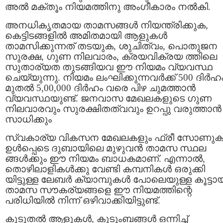
അൽ മക്തൂം നിയമത്തിനു അംഗീകാരം നൽകി.
അനധികൃതമായ താമസങ്ങൾ നിയന്ത്രിക്കുക,
കെട്ടിടങ്ങളിൽ അമിതമായി ആളുകൾ
താമസിക്കുന്നത് തടയുക, ശുചിത്വം, പൊതുജന
സുരക്ഷ, ഗുണ നിലവാരം, ക്രയവിക്രയ ത്തിലെ
സുതാര്യത തുടങ്ങിയവ ഈ നിയമം വ്യവസ്ഥ
ചെയ്യുന്നു. നിയമം ലംഘിക്കുന്നവർക്ക് 500 ദിർഹ
മുതൽ 5,00,000 ദിർഹം വരെ പിഴ ചുമത്താൻ
വ്യവസ്ഥയുണ്ട്. ജനവാസ മേഖലകളുടെ ഗുണ
നിലവാരവും സുരക്ഷിതത്വവും ഉറപ്പു വരുത്താൻ
സാധിക്കും
സ്വകാര്യ വികസന മേഖലകളും ഫ്രീ സോണുക
ഉൾപ്പെടെ ദുബായിലെ മുഴുവൻ താമസ സ്ഥല
ങ്ങൾക്കും ഈ നിയമം ബാധകമാണ്. എന്നാൽ,
തൊഴിലാളികൾക്കു വേണ്ടി കമ്പനികൾ ഒരുക്കി
യിട്ടുള്ള ലേബർ ക്യാമ്പുകൾ പോലെയുള്ള കൂട്ടാ
താമസ സൗകര്യങ്ങളെ ഈ നിയമത്തിന്റെ
പരിധിയിൽ നിന്ന് ഒഴിവാക്കിയിട്ടുണ്ട്.
കൂടുതൽ ആളുകൾ, കുടുംബങ്ങൾ ഒന്നിച്ച്