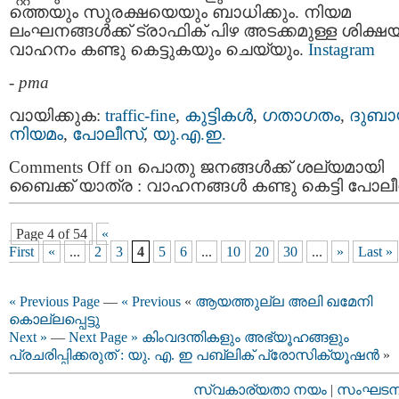
ത്തെയും സുരക്ഷയെയും ബാധിക്കും. നിയമ
ലംഘനങ്ങൾക്ക് ട്രാഫിക് പിഴ അടക്കമുള്ള ശിക്ഷയ
വാഹനം കണ്ടു കെട്ടുകയും ചെയ്യും.
Instagram
-
pma
വായിക്കുക:
traffic-fine
,
കുട്ടികള്‍
,
ഗതാഗതം
,
ദുബായ
നിയമം
,
പോലീസ്‌
,
യു.എ.ഇ.
Comments Off
on പൊതു ജനങ്ങൾക്ക് ശല്യമായി
ബൈക്ക് യാത്ര : വാഹനങ്ങൾ കണ്ടു കെട്ടി പോല
Page 4 of 54
«
First
«
...
2
3
4
5
6
...
10
20
30
...
»
Last »
« Previous Page
—
« Previous
«
ആയത്തുല്ല അലി ഖമേനി
കൊല്ലപ്പെട്ടു
Next »
—
Next Page »
കിംവദന്തികളും അഭ്യൂഹങ്ങളും
പ്രചരിപ്പിക്കരുത് : യു. എ. ഇ പബ്ലിക് പ്രോസിക്യൂഷൻ
»
സ്വകാര്യതാ നയം
|
സംഘടനാ 