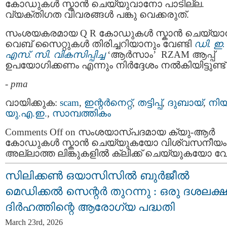
കോഡുകൾ സ്കാൻ ചെയ്യുവാനോ പാടില്ല.
വ്യക്തിഗത വിവരങ്ങൾ പങ്കു വെക്കരുത്.
സംശയകരമായ Q R കോഡുകൾ സ്കാൻ ചെയ്യാ
വെബ് സൈറ്റുകൾ തിരിച്ചറിയാനും വേണ്ടി
ഡി. ഇ.
എസ്. സി. വികസിപ്പിച്ച
‘ആർസാം’ RZAM ആപ്പ്
ഉപയോഗിക്കണം എന്നും നിർദ്ദേശം നൽകിയിട്ടുണ്ട്
-
pma
വായിക്കുക:
scam
,
ഇന്റര്‍നെറ്റ്‌
,
തട്ടിപ്പ്‌
,
ദുബായ്‌
,
നിയ
യു.എ.ഇ.
,
സാമ്പത്തികം
Comments Off
on സംശയാസ്പദമായ ക്യു-ആർ
കോഡുകൾ സ്കാൻ ചെയ്യുകയോ വിശ്വസനീയം
അല്ലാത്ത ലിങ്കുകളിൽ ക്ലിക്ക് ചെയ്യുകയോ വേ
സിലിക്കൺ ഒയാസിസിൽ ബുർജീൽ
മെഡിക്കൽ സെന്റർ തുറന്നു : ഒരു ദശലക്ഷ
ദിർഹത്തിന്റെ ആരോഗ്യ പദ്ധതി
March 23rd, 2026