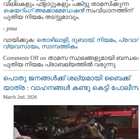
വില്ലകളും ഫ്‌ളാറ്റുകളും പങ്കിട്ടു താമസിക്കുന്ന
ഷെയറിംഗ് അക്കോമേഡേഷൻ
സംവിധാനത്തിന്
പുതിയ നിയമം തടസ്സമാവും.
-
pma
വായിക്കുക:
തൊഴിലാളി
,
ദുബായ്‌
,
നിയമം
,
പ്രവാ
വ്യവസായം
,
സാമ്പത്തികം
Comments Off
on താമസ സ്ഥലങ്ങളുമായി ബന്ധപ്പെട
പുതിയ നിയമം പ്രാബല്യത്തിൽ വരുന്നു
പൊതു ജനങ്ങൾക്ക് ശല്യമായി ബൈക്ക്
യാത്ര : വാഹനങ്ങൾ കണ്ടു കെട്ടി പോലീസ
March 2nd, 2026