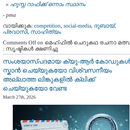
ഹുസ്ന റാഫിക്ക് ഒന്നാം സ്ഥാനം
-
pma
വായിക്കുക:
competition
,
social-media
,
ദുബായ്‌
,
പ്രവാസി
,
സാഹിത്യം
Comments Off
on മെഹ്ഫിൽ ചെറുകഥ രചനാ മത്സ
: സൃഷ്ടികൾ ക്ഷണിച്ചു
സംശയാസ്പദമായ ക്യു-ആർ കോഡുക
സ്കാൻ ചെയ്യുകയോ വിശ്വസനീയം
അല്ലാത്ത ലിങ്കുകളിൽ ക്ലിക്ക്
ചെയ്യുകയോ വേണ്ട
March 27th, 2026