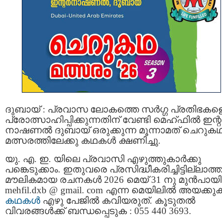
ദുബായ് : പ്രവാസ ലോകത്തെ സർഗ്ഗ പ്രതിഭകള
പ്രോത്സാഹിപ്പിക്കുന്നതിന് വേണ്ടി മെഹ്ഫിൽ ഇന്
നാഷണൽ ദുബായ് ഒരുക്കുന്ന മൂന്നാമത് ചെറുക
മത്സരത്തിലേക്കു കഥകൾ ക്ഷണിച്ചു.
യു. എ. ഇ. യിലെ പ്രവാസി എഴുത്തുകാർക്കു
പങ്കെടുക്കാം. ഇതുവരെ പ്രസിദ്ധീകരിച്ചിട്ടില്ലാത്
മൗലികമായ രചനകൾ 2026 മെയ്‌ 31 നു മുൻപായി
mehfil.dxb @ gmail. com എന്ന മെയിലിൽ അയക്കു
കഥകൾ
എഴു പേജിൽ കവിയരുത്. കൂടുതൽ
വിവരങ്ങൾക്ക് ബന്ധപ്പെടുക : 055 440 3693.