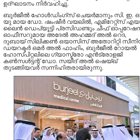
ഉദ്ഘാടനം നിർവഹിച്ചു.
ബുർജീൽ ഹോൾഡിംഗ്‌സ് ചെയർമാനും സി. ഇ. ഒ
യു മായ ഡോ. ഷംഷീർ വയലിൽ, എമിറേറ്റ്‌സ് എയ
ലൈൻ ഡെപ്യൂട്ടി പ്രസിഡണ്ടും ചീഫ് ഓപ്പറേഷ
ഓഫീസറുമായ അദേൽ അഹമ്മദ് അൽ റെദ,
ദുബായ് സിലിക്കൺ ഒയാസിസ് അതോറിറ്റി സീന
ഡയറക്ടർ ഒമർ അൽ ഫാഹിം, ബുർജീൽ റോയൽ
ഹോസ്പിറ്റലിലെ ഗ്യാസ്ട്രോ എൻട്രോളജി
കൺസൾട്ടന്റ് ഡോ. സയീദ് അൽ ഷെയ്ഖ്
തുടങ്ങിയവർ സന്നിഹിതരായിരുന്നു.