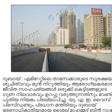
ദുബായ് : എമിറേറ്റിലെ താമസക്കാരുടെ സുരക്ഷയ
ശുചിത്വവും മുൻ നിറുത്തിയും ആരോഗ്യകരമാ
ജീവിത സാഹചര്യങ്ങൾ ഒരുക്കി കെട്ടിടങ്ങളുടെ
ഗുണ നിലവാരവും ഉറപ്പു വരുത്തുന്നതിനും വേണ്ട
പുതിയ നിയമം പ്രഖ്യാപിച്ചു. യു. എ. ഇ. വൈസ്
പ്രസിഡണ്ടും പ്രധാന മന്ത്രിയും ദുബായ്
ഭരണാധികാരിയുമായ ശൈഖ് മുഹമ്മദ് ബിൻ റാഷി