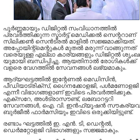
പൂർണ്ണമായും ഡിജിറ്റൽ സംവിധാനത്തിൽ
പ്രവർത്തിക്കുന്ന സ്മാർട്ട് മെഡിക്കൽ സെന്ററാണ്
സിലിക്കൺ സെൻട്രൽ മാളിൽ സജ്ജമാക്കിയത്.
അപ്പോയിന്റ്‌മെന്റുകൾ മുതൽ മരുന്ന് വാങ്ങുന്നത്
വരെയുള്ള എല്ലാ കാര്യങ്ങളും ഡിജിറ്റൽ ശൃം
യുമായി ബന്ധിപ്പിച്ചു. ആയതിനാൽ രോഗികൾക്ക്
വളരെ വേഗത്തിൽ സേവനങ്ങൾ ലഭ്യമാകും.
ആദ്യഘട്ടത്തിൽ ഇന്റേണൽ മെഡിസിൻ,
പീഡിയാട്രിക്‌സ്, ഗൈനക്കോളജി, പൾമണോളജി
എന്നീ വിഭാഗങ്ങളാണ് ഇവിടെ പ്രവർത്തിക്കുക.
എക്സറേ, അൾട്രാസൗണ്ട്, ലബോറട്ടറി
സേവനങ്ങൾ, ഐ. വി. ഇൻഫ്യൂഷൻ സൗകര്യവ
ബുർജീൽ ഫാർമസിയും ഇവിടെ ഒരുക്കിയിട്ടുണ്ട്.
രണ്ടാം ഘട്ടത്തിൽ ഇ. എൻ. ടി, ഡെന്റൽ,
ഡെർമറ്റോളജി വിഭാഗങ്ങളും സജ്ജമാകും.