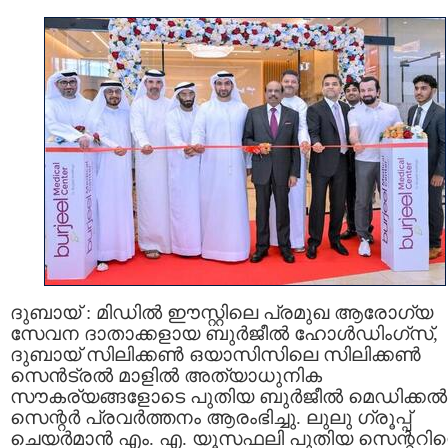
ദുബായ് : മിഡിൽ ഈസ്റ്റിലെ പ്രമുഖ ആരോഗ്യ
സേവന ദാതാക്കളായ ബുർജീൽ ഹോൾഡിംഗ്‌സ്,
ദുബായ് സിലിക്കൺ ഒയാസിസിലെ സിലിക്കൺ
സെൻട്രൽ മാളിൽ അത്യാധുനിക
സൗകര്യങ്ങളോടെ പുതിയ ബുർജീൽ മെഡിക്കൽ
സെന്റർ പ്രവർത്തനം ആരംഭിച്ചു. ലുലു ഗ്രൂപ്പ്
ചെയർമാൻ എം. എ. യൂസഫലി പുതിയ സെന്ററിന്