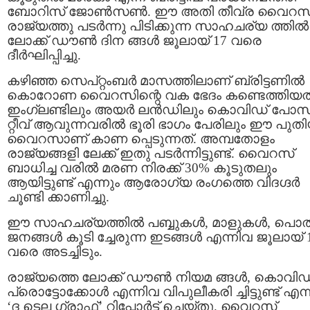
ബോറിസ് ജോൺസൺ. ഈ അതി തീവ്ര വൈറസ
രാജ്യത്തു പടർന്നു പിടിക്കുന്ന സാഹചര്യ ത്തില്‍
ലോക്ക് ഡൗണ്‍ ദിന ങ്ങള്‍ ജൂലായ് 17 വരെ
ദീര്‍ഘിപ്പിച്ചു.
കഴിഞ്ഞ സെപ്റ്റംബര്‍ മാസത്തിലാണ് ബ്രിട്ടണില്‍
കൊറോണ വൈറസിന്റെ വക ഭേദം കണ്ടെത്തിയത്
ഇംഗ്ലണ്ടിലും അയർ ലൻഡിലും കൊവിഡ് പോസ
റ്റീവ് ആവുന്നവരിൽ ഭൂരി ഭാഗം പേരിലും ഈ പുത
വൈറസാണ് കാണ പ്പെടുന്നത്. അമ്പതോളം
രാജ്യങ്ങളി ലേക്ക് ഇതു പടർന്നിട്ടുണ്ട്. വൈറസ്
ബാധിച്ച വരിൽ മരണ നിരക്ക് 30% കൂടുതലും
ആയിട്ടുണ്ട് എന്നും ആരോഗ്യ രംഗത്തെ വിദഗ്ദര്‍
ചൂണ്ടി ക്കാണിച്ചു.
ഈ സാഹചര്യത്തില്‍ പബ്ബുകൾ, മാളുകള്‍, പൊ
ജനങ്ങൾ കൂടി ച്ചേരുന്ന ഇടങ്ങള്‍ എന്നിവ ജൂലായ് 
വരെ അടച്ചിടും.
രാജ്യത്തെ ലോക്ക് ഡൗണ്‍ നിയമ ങ്ങൾ, കൊവിഡ
പ്രൊട്ടോക്കോള്‍ എന്നിവ വിപുലീകരി ച്ചിട്ടുണ്ട് എന്
‘ദ ടെല ഗ്രാഫ്’ റിപ്പോർട്ട് ചെയ്തു. വൈറസ്