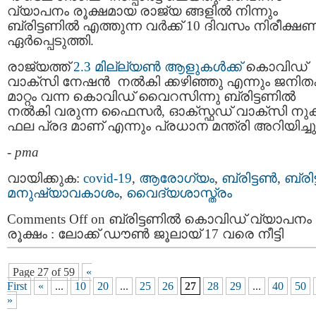
വ്യാപനം രൂക്ഷമായ രാജ്യ ങ്ങളിൽ നിന്നും
ബ്രിട്ടണില്‍ എത്തുന്ന വർക്ക് 10 ദിവസം നിരീക്ഷ
ഏർപ്പെടുത്തി.
രാജ്യത്ത്
2.3 മില്ല്യണ്‍ ആളുകള്‍ക്ക്
കൊവിഡ്
വാക്സി നേഷന്‍ നല്‍കി ക്കഴിഞ്ഞു എന്നും ജനി
മാറ്റം വന്ന കൊവിഡ് വൈറസിന്നു ബ്രിട്ടണില്‍
നല്‍കി വരുന്ന ഫൈസർ, ഓക്സ്ഫഡ് വാക്സി നുക
ഫല പ്രദ മാണ് എന്നും പ്രധാന മന്ത്രി അറിയിച്ചു
-
pma
വായിക്കുക:
covid-19
,
ആരോഗ്യം
,
ബ്രിട്ടണ്‍
,
ബ്രിട്
മനുഷ്യാവകാശം
,
വൈദ്യശാസ്ത്രം
Comments Off
on ബ്രിട്ടണില്‍ കൊവിഡ്​ വ്യാപനം
രൂക്ഷം : ലോക്ക് ഡൗണ്‍ ജൂലായ് 17 വരെ നീട്ടി
Page 27 of 59
«
First
«
...
10
20
...
25
26
27
28
29
...
40
50
»