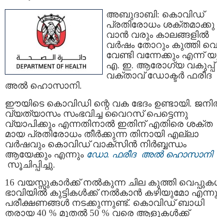
അബുദാബി: കൊവിഡ്
പ്രതിരോധം ശക്തമാക്കു
വാന്‍ വരും കാലങ്ങളില്‍
വർഷം തോറും കുത്തി വെപ്
വേണ്ടി വന്നേക്കും എന്ന് യ
എ. ഇ. ആരോഗ്യ വകുപ്പ്
വക്താവ് ഡോക്ടര്‍ ഫരീദ
അൽ ഹൊസാനി.
ഈയിടെ കൊവിഡി ന്റെ വക ഭേദം ഉണ്ടായി. ജന
വ്യത്യാസം സംഭവിച്ച വൈറസ് പെട്ടെന്നു
വ്യാപിക്കും എന്നതിനാല്‍ ഇതിന് എതിരെ ശക്ത
മായ പ്രതിരോധം തീര്‍ക്കുന്ന തിനായി എല്ലാ
വർഷവും കൊവിഡ് വാക്സിന്‍ നിര്‍ബ്ബന്ധം
ആയേക്കും എന്നും
ഡോ. ഫരീദ അൽ ഹൊസാനി
സൂചിപ്പിച്ചു.
16 വയസ്സുകാര്‍ക്ക് നൽകുന്ന ചില കുത്തി വെപ്പുകള
ഭാവിയിൽ കുട്ടികൾക്ക് നൽകാന്‍ കഴിയുമോ എന്നു
പരീക്ഷണങ്ങള്‍ നടക്കുന്നുണ്ട്. കൊവി‍ഡ് ബാധി
തരായ 40 % മുതൽ 50 % വരെ ആളുകൾക്ക്