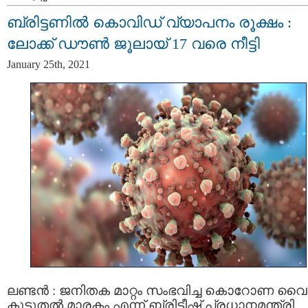
ബ്രിട്ടണില്‍ കൊവിഡ്​ വ്യാപനം രൂക്ഷം :
ലോക്ക് ഡൗണ്‍ ജൂലായ് 17 വരെ നീട്ടി
January 25th, 2021
ലണ്ടൻ : ജനിതക മാറ്റം സംഭവിച്ച കൊറോണ വൈ
കൂടുതൽ മാരകം എന്ന് ബ്രിട്ടീഷ് പ്രധാനമന്ത്രി