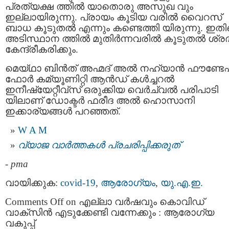
പ്രത്യക്ഷ ത്തിൽ യാതൊരു അസുഖ വും
ഇല്ലായിരുന്നു. പ്രായം കൂടിയ വരിൽ വൈറസ്
ബാധ കൂടുതല്‍ എന്നും കണ്ടെത്തി യിരുന്നു. ഇതിന
അടിസ്ഥാന ത്തിൽ മുതിര്‍ന്നവരില്‍ കൂടുതല്‍ ശ്രദ
കേന്ദ്രീകരിക്കും.
മെയ്ഥാ ബിൻത് അഹ്മദ് അൽ നഹ്യാൻ ഫൗണ്ട
ഫോർ കമ്യൂണിറ്റി ആൻഡ് കൾച്ചറൽ
ഇനീഷ്യേറ്റീവ്സ് ഒരുക്കിയ വെർച്വൽ പരിപാടി
യിലാണ് ഡോക്ടര്‍ ഫരീദ അൽ ഹൊസാനി
ഇക്കാര്യങ്ങള്‍ പറഞ്ഞത്.
W A M
വ്യാജ വാര്‍ത്തകള്‍ പ്രചരിപ്പിക്കരുത്
-
pma
വായിക്കുക:
covid-19
,
ആരോഗ്യം
,
യു.എ.ഇ.
Comments Off
on എല്ലാ വർഷവും കൊവിഡ്
വാക്സിന്‍ എടുക്കേണ്ടി വന്നേക്കും : ആരോഗ്യ
വകുപ്പ്