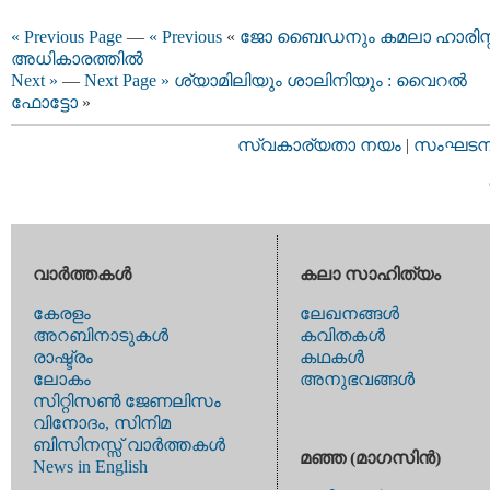
« Previous Page
—
« Previous
«
ജോ ബൈഡനും കമലാ ഹാരിസ്
അധികാരത്തില്‍
Next »
—
Next Page »
ശ്യാമിലിയും ശാലിനിയും : വൈറല്‍
ഫോട്ടോ
»
സ്വകാര്യതാ നയം
|
സംഘടനാ 
വാര്‍ത്തകള്‍
കലാ സാഹിത്യം
കേരളം
ലേഖനങ്ങള്‍
അറബിനാടുകള്‍
കവിതകള്‍
രാഷ്ട്രം
കഥകള്‍
ലോകം
അനുഭവങ്ങള്‍
സിറ്റിസണ്‍ ജേണലിസം
വിനോദം, സിനിമ
ബിസിനസ്സ് വാര്‍ത്തകള്‍
മഞ്ഞ (മാഗസിന്‍)
News in English