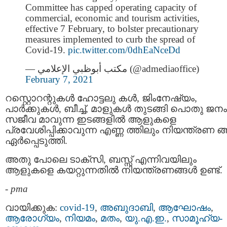
Committee has capped operating capacity of
commercial, economic and tourism activities,
effective 7 February, to bolster precautionary
measures implemented to curb the spread of
Covid-19.
pic.twitter.com/0dhEaNceDd
— مكتب أبوظبي الإعلامي (@admediaoffice)
February 7, 2021
റസ്റ്റൊറന്റുകള്‍ ഹോട്ടലു കൾ, ജിംനേഷ്യം,
പാര്‍ക്കുകള്‍, ബീച്ച്, മാളുകള്‍ തുടങ്ങി പൊതു ജനം
സജീവ മാവുന്ന ഇടങ്ങളില്‍ ആളുകളെ
പ്രവേശിപ്പിക്കാവുന്ന എണ്ണ ത്തിലും നിയന്ത്രണ ങ്ങ
ഏര്‍പ്പെടുത്തി.
അതു പോലെ ടാക്‌സി, ബസ്സ് എന്നിവയിലും
ആളുകളെ കയറ്റുന്നതില്‍ നിയന്ത്രണങ്ങള്‍ ഉണ്ട്.
-
pma
വായിക്കുക:
covid-19
,
അബുദാബി
,
ആഘോഷം
,
ആരോഗ്യം
,
നിയമം
,
മതം
,
യു.എ.ഇ.
,
സാമൂഹ്യ-