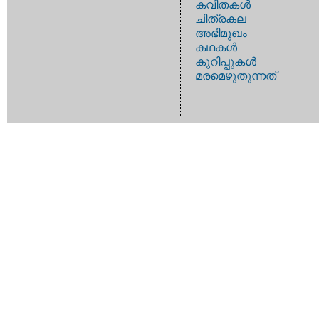
കവിതകള്‍
ചിത്രകല
അഭിമുഖം
കഥകള്‍
കുറിപ്പുകള്‍
മരമെഴുതുന്നത്