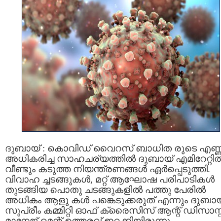
ദുബായ് : കൊവിഡ് വൈറസ് ബാധിത രുടെ എണ്
അധികരിച്ച സാഹചര്യത്തില്‍ ദുബായ് എമിറേറ്റില്
വീണ്ടും കടുത്ത നിയന്ത്രണങ്ങള്‍ ഏര്‍പ്പെടുത്തി.
വിവാഹ ച്ചടങ്ങുകള്‍, മറ്റ് ആഘോഷ പരിപാടികള്‍
തുടങ്ങിയ പൊതു ചടങ്ങുകളിൽ പത്തു പേരില്‍
അധികം ആളു കള്‍ പങ്കെടുക്കരുത് എന്നും ദുബായ
സുപ്രീം കമ്മിറ്റി ഓഫ് ക്രൈസിസ് ആന്റ് ഡിസാസ്റ്റ
മാനേജ്‌ മെന്റ് ഉത്തരവ് ഇറക്കിയിരുന്നു.