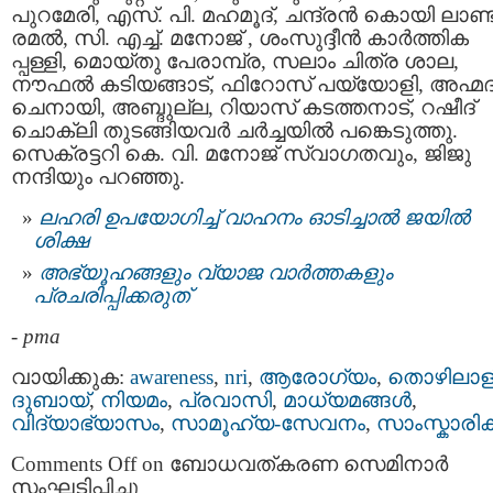
പുറമേരി, എസ്. പി. മഹമൂദ്, ചന്ദ്രൻ കൊയി ലാണ്ട
രമൽ, സി. എച്ച്. മനോജ് , ശംസുദ്ദീൻ കാർത്തിക
പ്പള്ളി, മൊയ്തു പേരാമ്പ്ര, സലാം ചിത്ര ശാല,
നൗഫൽ കടിയങ്ങാട്, ഫിറോസ് പയ്യോളി, അഹ്മദ
ചെനായി, അബ്ദുല്ല, റിയാസ് കടത്തനാട്, റഷീദ്
ചൊക്ലി തുടങ്ങിയവർ ചർച്ചയിൽ പങ്കെടുത്തു.
സെക്രട്ടറി കെ. വി. മനോജ് സ്വാഗതവും, ജിജു
നന്ദിയും പറഞ്ഞു.
ലഹരി ഉപയോഗിച്ച് വാഹനം ഓടിച്ചാൽ ജയിൽ
ശിക്ഷ
അഭ്യൂഹങ്ങളും വ്യാജ വാർത്തകളും
പ്രചരിപ്പിക്കരുത്
-
pma
വായിക്കുക:
awareness
,
nri
,
ആരോഗ്യം
,
തൊഴിലാള
ദുബായ്‌
,
നിയമം
,
പ്രവാസി
,
മാധ്യമങ്ങള്‍
,
വിദ്യാഭ്യാസം
,
സാമൂഹ്യ-സേവനം
,
സാംസ്കാരി
Comments Off
on ബോധവത്കരണ സെമിനാർ
സംഘടിപ്പിച്ചു