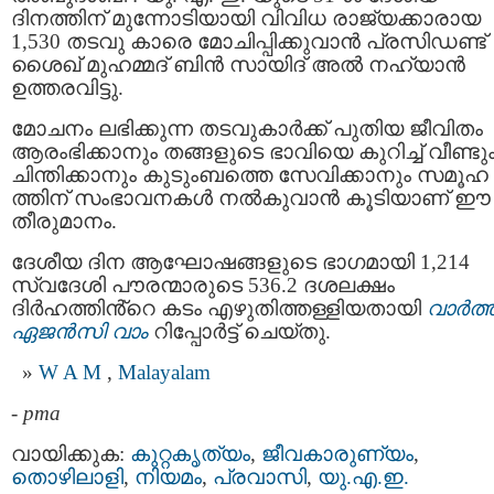
ദിനത്തിന് മുന്നോടിയായി വിവിധ രാജ്യക്കാരായ
1,530 തടവു കാരെ മോചിപ്പിക്കുവാൻ പ്രസിഡണ്ട്
ശൈഖ് മുഹമ്മദ് ബിൻ സായിദ് അൽ നഹ്യാൻ
ഉത്തരവിട്ടു.
മോചനം ലഭിക്കുന്ന തടവുകാര്‍ക്ക് പുതിയ ജീവിതം
ആരംഭിക്കാനും തങ്ങളുടെ ഭാവിയെ കുറിച്ച് വീണ്ടു
ചിന്തിക്കാനും കുടുംബത്തെ സേവിക്കാനും സമൂഹ
ത്തിന് സംഭാവനകള്‍ നല്‍കുവാന്‍ കൂടിയാണ് ഈ
തീരുമാനം.
ദേശീയ ദിന ആഘോഷങ്ങളുടെ ഭാഗമായി 1,214
സ്വദേശി പൗരന്മാരുടെ 536.2 ദശലക്ഷം
ദിർഹത്തിൻ്റെ കടം എഴുതിത്തള്ളിയതായി
വാര്‍ത്
ഏജന്‍സി വാം
റിപ്പോര്‍ട്ട് ചെയ്തു.
W A M
,
Malayalam
-
pma
വായിക്കുക:
കുറ്റകൃത്യം
,
ജീവകാരുണ്യം
,
തൊഴിലാളി
,
നിയമം
,
പ്രവാസി
,
യു.എ.ഇ.