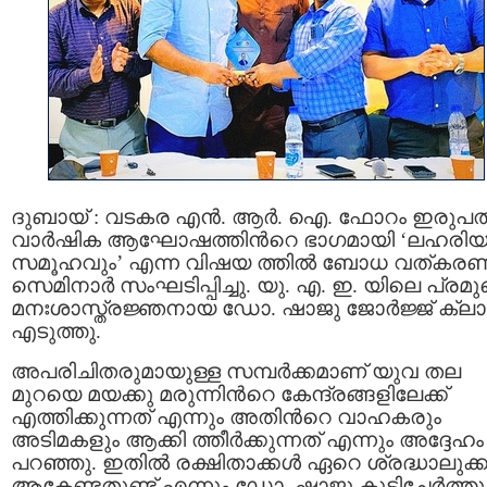
ദുബായ് : വടകര എൻ. ആർ. ഐ. ഫോറം ഇരുപത
വാർഷിക ആഘോഷത്തിന്‍റെ ഭാഗമായി ‘ലഹരിയ
സമൂഹവും’ എന്ന വിഷയ ത്തിൽ ബോധ വത്കര
സെമിനാർ സംഘടിപ്പിച്ചു. യു. എ. ഇ. യിലെ പ്രമു
മനഃശാസ്ത്രജ്ഞനായ ഡോ. ഷാജു ജോർജ്ജ് ക്ലാസ
എടുത്തു.
അപരിചിതരുമായുള്ള സമ്പർക്കമാണ് യുവ തല
മുറയെ മയക്കു മരുന്നിന്‍റെ കേന്ദ്രങ്ങളിലേക്ക്
എത്തിക്കുന്നത് എന്നും അതിന്‍റെ വാഹകരും
അടിമകളും ആക്കി ത്തീർക്കുന്നത് എന്നും അദ്ദേഹം
പറഞ്ഞു. ഇതിൽ രക്ഷിതാക്കൾ ഏറെ ശ്രദ്ധാലുക്കള
ആകേണ്ടതുണ്ട് എന്നും ഡോ. ഷാജു കൂട്ടിച്ചേർത്തു