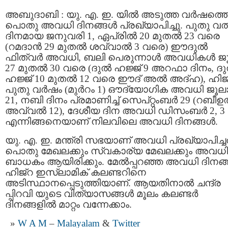
അബുദാബി : യു. എ. ഇ. യില്‍ അടുത്ത വര്‍ഷത്ത
പൊതു അവധി ദിനങ്ങള്‍ പ്രഖ്യാപിച്ചു. പുതു വ
ദിനമായ ജനുവരി 1, ഏപ്രില്‍ 20 മുതല്‍ 23 വരെ
(റമദാൻ 29 മുതൽ ശവ്വാൽ 3 വരെ) ഈദുൽ
ഫിത്വർ അവധി, ബലി പെരുന്നാള്‍ അവധികള്‍ ജൂ
27 മുതല്‍ 30 വരെ (ദുൽ ഹജ്ജ് 9 അറഫാ ദിനം, ദ
ഹജ്ജ് 10 മുതൽ 12 വരെ ഈദ് അൽ അദ്ഹ), ഹിജ്
പുതു വര്‍ഷം (മുര്‍റം 1) ഔദ്യോഗിക അവധി ജൂല
21, നബി ദിനം പ്രമാണിച്ച് സെപ്റ്റംബര്‍ 29 (റബീഉല
അവ്വല്‍ 12), ദേശീയ ദിന അവധി ഡിസംബർ 2, 3
എന്നിങ്ങനെയാണ് നിലവിലെ അവധി ദിനങ്ങൾ.
യു. എ. ഇ. മന്ത്രി സഭയാണ് അവധി പ്രഖ്യാപിച്ചത
പൊതു മേഖലക്കും സ്വകാര്യ മേഖലക്കും അവധി
ബാധകം ആയിരിക്കും. മേല്‍പ്പറഞ്ഞ അവധി ദിനങ്ങ
ഹിജ്‌റ ഇസ്ലാമിക് കലണ്ടറിനെ
അടിസ്ഥാനപ്പെടുത്തിയാണ്. ആയതിനാല്‍ ചന്ദ്ര
പ്പിറവി യുടെ വിത്യാസങ്ങള്‍ മൂലം കലണ്ടര്‍
ദിനങ്ങളില്‍ മാറ്റം വന്നേക്കാം.
W A M
–
Malayalam
&
Twitter