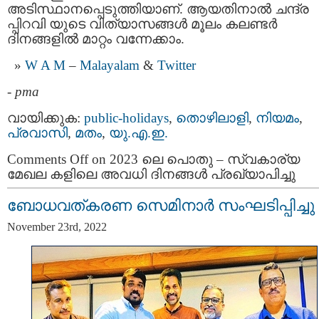
അടിസ്ഥാനപ്പെടുത്തിയാണ്. ആയതിനാല്‍ ചന്ദ്ര
പ്പിറവി യുടെ വിത്യാസങ്ങള്‍ മൂലം കലണ്ടര്‍
ദിനങ്ങളില്‍ മാറ്റം വന്നേക്കാം.
W A M
–
Malayalam
&
Twitter
-
pma
വായിക്കുക:
public-holidays
,
തൊഴിലാളി
,
നിയമം
,
പ്രവാസി
,
മതം
,
യു.എ.ഇ.
Comments Off
on 2023 ലെ പൊതു – സ്വകാര്യ
മേഖല കളിലെ അവധി ദിനങ്ങൾ പ്രഖ്യാപിച്ചു
ബോധവത്കരണ സെമിനാർ സംഘടിപ്പിച്ചു
November 23rd, 2022