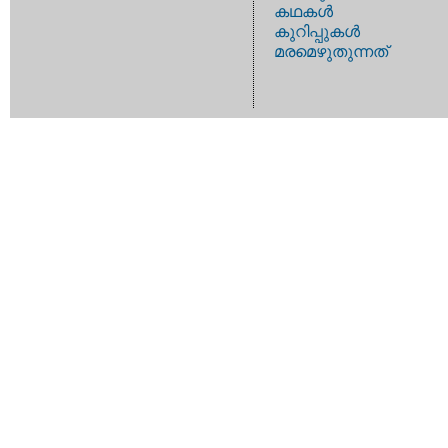
കഥകള്‍
കുറിപ്പുകള്‍
മരമെഴുതുന്നത്