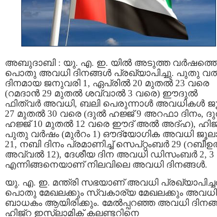
അബുദാബി : യു. എ. ഇ. യില്‍ അടുത്ത വര്‍ഷത്ത
പൊതു അവധി ദിനങ്ങള്‍ പ്രഖ്യാപിച്ചു. പുതു വ
ദിനമായ ജനുവരി 1, ഏപ്രില്‍ 20 മുതല്‍ 23 വരെ
(റമദാൻ 29 മുതൽ ശവ്വാൽ 3 വരെ) ഈദുൽ
ഫിത്വർ അവധി, ബലി പെരുന്നാള്‍ അവധികള്‍ ജൂ
27 മുതല്‍ 30 വരെ (ദുൽ ഹജ്ജ് 9 അറഫാ ദിനം, ദ
ഹജ്ജ് 10 മുതൽ 12 വരെ ഈദ് അൽ അദ്ഹ), ഹിജ്
പുതു വര്‍ഷം (മുര്‍റം 1) ഔദ്യോഗിക അവധി ജൂല
21, നബി ദിനം പ്രമാണിച്ച് സെപ്റ്റംബര്‍ 29 (റബീഉല
അവ്വല്‍ 12), ദേശീയ ദിന അവധി ഡിസംബർ 2, 3
എന്നിങ്ങനെയാണ് നിലവിലെ അവധി ദിനങ്ങൾ.
യു. എ. ഇ. മന്ത്രി സഭയാണ് അവധി പ്രഖ്യാപിച്ചത
പൊതു മേഖലക്കും സ്വകാര്യ മേഖലക്കും അവധി
ബാധകം ആയിരിക്കും. മേല്‍പ്പറഞ്ഞ അവധി ദിനങ്ങ
ഹിജ്‌റ ഇസ്ലാമിക് കലണ്ടറിനെ