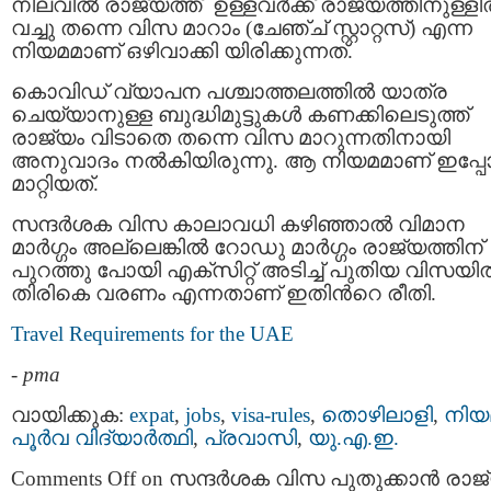
നിലവില്‍ രാജ്യത്ത് ഉള്ളവര്‍ക്ക് രാജ്യത്തിനുള്ളില
വച്ചു തന്നെ വിസ മാറാം (ചേഞ്ച് സ്റ്റാറ്റസ്) എന്ന
നിയമമാണ് ഒഴിവാക്കി യിരിക്കുന്നത്.
കൊവിഡ് വ്യാപന പശ്ചാത്തലത്തില്‍ യാത്ര
ചെയ്യാനുള്ള ബുദ്ധിമുട്ടുകള്‍ കണക്കിലെടുത്ത്
രാജ്യം വിടാതെ തന്നെ വിസ മാറുന്നതിനായി
അനുവാദം നല്‍കിയിരുന്നു. ആ നിയമമാണ് ഇപ്പോ
മാറ്റിയത്.
സന്ദര്‍ശക വിസ കാലാവധി കഴിഞ്ഞാല്‍ വിമാന
മാര്‍ഗ്ഗം അല്ലെങ്കില്‍ റോഡു മാര്‍ഗ്ഗം രാജ്യത്തിന്
പുറത്തു പോയി എക്‌സിറ്റ് അടിച്ച് പുതിയ വിസയില
തിരികെ വരണം എന്നതാണ് ഇതിന്‍റെ രീതി.
Travel Requirements for the UAE
-
pma
വായിക്കുക:
expat
,
jobs
,
visa-rules
,
തൊഴിലാളി
,
നിയ
പൂര്‍വ വിദ്യാര്‍ത്ഥി
,
പ്രവാസി
,
യു.എ.ഇ.
Comments Off
on സന്ദര്‍ശക വിസ പുതുക്കാന്‍ രാജ