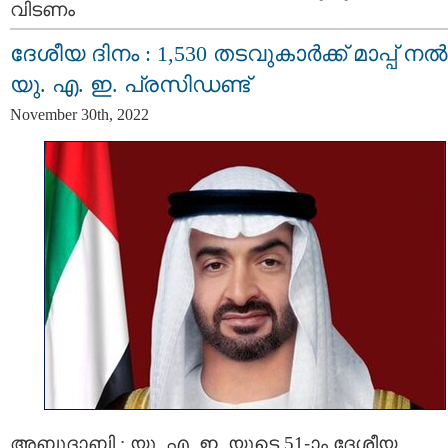
വിടണം
ദേശീയ ദിനം : 1,530 തടവുകാർക്ക് മാപ്പ് ന
യു. എ. ഇ. പ്രസിഡണ്ട്
November 30th, 2022
അബുദാബി : യു. എ. ഇ. യുടെ 51-ാം ദേശീയ