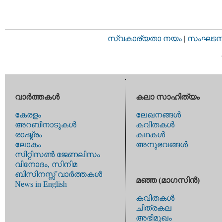
സ്വകാര്യതാ നയം
|
സംഘടനാ 
വാര്‍ത്തകള്‍
കലാ സാഹിത്യം
കേരളം
ലേഖനങ്ങള്‍
അറബിനാടുകള്‍
കവിതകള്‍
രാഷ്ട്രം
കഥകള്‍
ലോകം
അനുഭവങ്ങള്‍
സിറ്റിസണ്‍ ജേണലിസം
വിനോദം, സിനിമ
ബിസിനസ്സ് വാര്‍ത്തകള്‍
മഞ്ഞ (മാഗസിന്‍)
News in English
കവിതകള്‍
ചിത്രകല
അഭിമുഖം