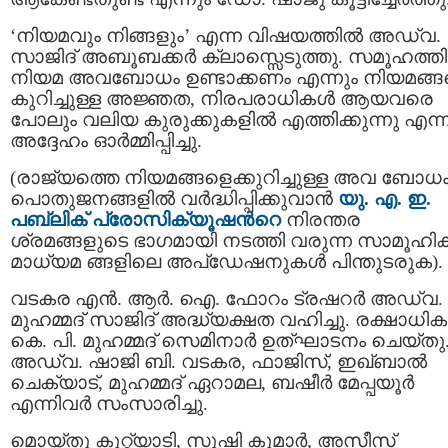
‘നിയമവും നിങ്ങളും’ എന്ന വിഷയത്തിൽ അഡ്വ.
സാജിദ് അബൂബക്കർ ക്ലാസ്സെടുത്തു. സമൂഹത്ത
നിയമ അവബോധം ഉണ്ടാക്കണം എന്നും നിയമങ്ങ
കുറിച്ചുള്ള അജ്ഞത, നിരപരാധികള്‍ ആയവരെ
പോലും വലിയ കുരുക്കുകളിൽ എത്തിക്കുന്നു എന്ന
അദ്ദേഹം ഓർമ്മിപ്പിച്ചു.
(രാജ്യത്തെ നിയമങ്ങളെക്കുറിച്ചുള്ള അവ ബോധ
പൊതുജനങ്ങളില്‍ വർദ്ധിപ്പിക്കുവാന്‍
യു. എ. ഇ.
പബ്ലിക് പ്രോസിക്യൂഷന്‍റെ
നിരന്തര
ശ്രമങ്ങളുടെ ഭാഗമായി നടത്തി വരുന്ന സാമൂഹി
മാധ്യമ ങ്ങളിലെ അപ്ഡേഷനുകള്‍ പിന്തുടരുക).
വടകര എൻ. ആർ. ഐ. ഫോറം ട്രഷറർ അഡ്വ.
മുഹമ്മദ് സാജിദ് അദ്ധ്യക്ഷത വഹിച്ചു. രക്ഷാധിക
കെ. പി. മുഹമ്മദ് സെമിനാർ ഉത്ഘാടനം ചെയ്തു
അഡ്വ. ഷാജി ബി. വടകര, ഫാജിസ്, ഇഖ്ബാൽ
ചെക്യാട്, മുഹമ്മദ് ഏറാമല, ബഷീർ മേപ്പയൂർ
എന്നിവർ സംസാരിച്ചു.
മൊയ്തു കുറ്റ്യാടി, സുഷി കുമാർ, അസീസ്