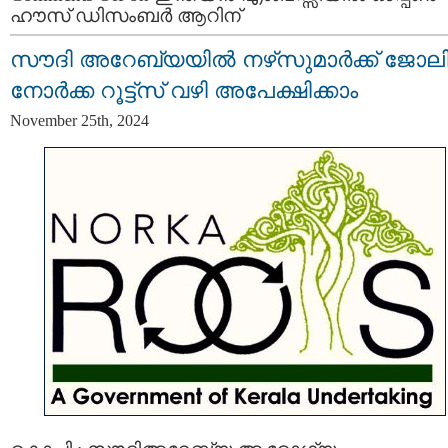
ഹൗസ് ഡിസംബര്‍ ആറിന്
സൗദി അറേബ്യയിൽ നഴ്‌സുമാർക്ക് ജോലി
നോർക്ക റൂട്ട്‌സ് വഴി അപേക്ഷിക്കാം
November 25th, 2024