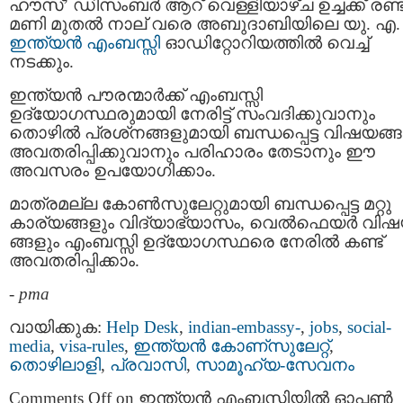
ഹൗസ്’ ഡിസംബര്‍ ആറ് വെള്ളിയാഴ്ച ഉച്ചക്ക് രണ്
മണി മുതൽ നാല് വരെ അബുദാബിയിലെ യു. എ.
ഇന്ത്യൻ എംബസ്സി
ഓഡിറ്റോറിയത്തിൽ വെച്ച്
നടക്കും.
ഇന്ത്യന്‍ പൗരന്മാര്‍ക്ക് എംബസ്സി
ഉദ്യോഗസ്ഥരുമായി നേരിട്ട് സംവദിക്കുവാനും
തൊഴില്‍ പ്രശ്‌നങ്ങളുമായി ബന്ധപ്പെട്ട വിഷയങ്
അവതരിപ്പിക്കുവാനും പരിഹാരം തേടാനും ഈ
അവസരം ഉപയോഗിക്കാം.
മാത്രമല്ല കോണ്‍സുലേറ്റുമായി ബന്ധപ്പെട്ട മറ്റു
കാര്യങ്ങളും വിദ്യാഭ്യാസം, വെല്‍ഫെയര്‍ വി
ങ്ങളും എംബസ്സി ഉദ്യോഗസ്ഥരെ നേരില്‍ കണ്ട്
അവതരിപ്പിക്കാം.
-
pma
വായിക്കുക:
Help Desk
,
indian-embassy-
,
jobs
,
social-
media
,
visa-rules
,
ഇന്ത്യന്‍ കോണ്സുലേറ്റ്
,
തൊഴിലാളി
,
പ്രവാസി
,
സാമൂഹ്യ-സേവനം
Comments Off
on ഇന്ത്യന്‍ എംബസ്സിയിൽ ഓപ്പൺ