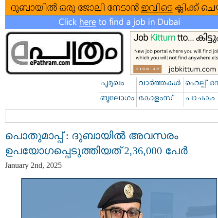
പൊതുമാപ്പ് : ദുബായിൽ അവസരം
ഉപയോഗപ്പെടുത്തിയത് 2,36,000 പേർ
January 2nd, 2025