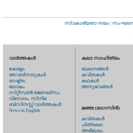
സ്വകാര്യതാ നയം
|
സംഘടനാ 
വാര്‍ത്തകള്‍
കലാ സാഹിത്യം
കേരളം
ലേഖനങ്ങള്‍
അറബിനാടുകള്‍
കവിതകള്‍
രാഷ്ട്രം
കഥകള്‍
ലോകം
അനുഭവങ്ങള്‍
സിറ്റിസണ്‍ ജേണലിസം
വിനോദം, സിനിമ
ബിസിനസ്സ് വാര്‍ത്തകള്‍
മഞ്ഞ (മാഗസിന്‍)
News in English
കവിതകള്‍
ചിത്രകല
അഭിമുഖം