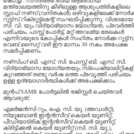
കൊച്ചി : സൗദിഅറേബ്യ ആരോഗ്യ
മന്ത്രാലയത്തിനു കീഴിലുള്ള ആശുപത്രികളിലെ
സ്റ്റാഫ്‌ നഴ്‌സ് (വനിതകൾ) ഒഴിവുകളിലേക്ക് നോർക
റൂട്ട്‌സ് റിക്രൂട്ട്‌മെന്റ് സംഘടിപ്പിക്കുന്നു. വിശദമായ
സി. വി. യും വിദ്യാഭ്യാസ യോഗ്യത, പ്രവർത്തി
പരിചയം, പാസ്സ് പോർട്ട്, മറ്റ് അവശ്യ രേഖകൾ
എന്നിവയുടെ കോപ്പികൾ സഹിതം നോർക്ക-റൂട്ട്സ
വെബ് സൈറ്റ് വഴി ഈ മാസം 30 നകം അപേക്ഷ
സമർപ്പിക്കണം.
നഴ്‌സിംഗ് ബി. എസ്. സി. പോസ്റ്റ് ബി. എസ്. സി.
വിദ്യാഭ്യാസ യോഗ്യതയും സ്‌പെഷ്യാലിറ്റിക
കുറഞ്ഞത് രണ്ടു വർഷ ത്തെ പ്രവൃത്തി പരിചയം
ഉള്ള ഉദ്യോഗാർത്ഥികൾക്ക് അപേക്ഷിക്കാം.
മുൻപ് SAMR പോർട്ടലിൽ രജിസ്റ്റർ ചെയ്തവർ
ആവരുത്.
എമർജൻസി റൂം, ഐ. സി. യു. (അഡൾറ്റ്),
ന്യൂബോൺ ഇന്റൻസീവ് കെയർ യൂണിറ്റ്,
പീഡിയാട്രിക് ഇന്റൻസീവ് കെയർ യൂണിറ്റ്,
ക്രിട്ടിക്കൽ കെയർ യൂണിറ്റ് (സി. സി. യു.),