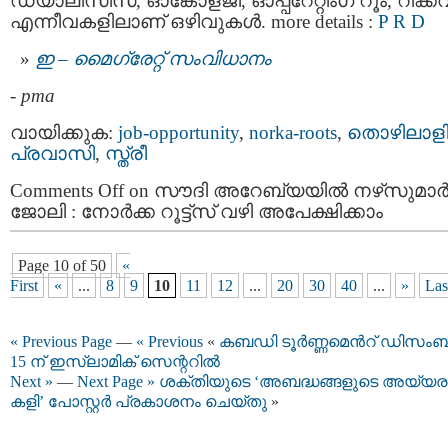
ഡയാലിസിസ്, ഓങ്കോളജി, ഓപ്പറേറ്റിംഗ് റൂം, റിക്ക
എന്നീവകളിലാണ് ഒഴിവുകൾ. more details :
P R D
ഇ – മൈഗ്രേറ്റ് സംവിധാനം
-
pma
വായിക്കുക:
job-opportunity
,
norka-roots
,
തൊഴിലാള
പ്രവാസി
,
സ്ത്രീ
Comments Off
on സൗദി അറേബ്യയിൽ നഴ്‌സുമാർക
ജോലി : നോർക്ക റൂട്ട്‌സ് വഴി അപേക്ഷിക്കാം
Page 10 of 50
«
First
«
...
8
9
10
11
12
...
20
30
40
...
»
Las
« Previous Page
—
« Previous
«
കബഡി ടൂർണ്ണമെൻറ് ഡിസം
15 ന് ഇസ്‌ലാമിക് സെന്ററിൽ
Next »
—
Next Page »
ശക്തിയുടെ ‘അബദ്ധങ്ങളുടെ അയ്യര
കളി’ പോസ്റ്റർ പ്രകാശനം ചെയ്തു
»