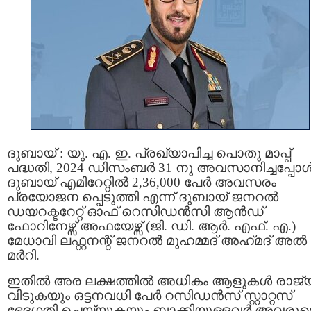
ദുബായ് : യു. എ. ഇ. പ്രഖ്യാപിച്ച പൊതു മാപ്പ്
പദ്ധതി, 2024 ഡിസംബർ 31 നു അവസാനിച്ചപ്പോ
ദുബായ് എമിറേറ്റിൽ 2,36,000 പേർ അവസരം
പ്രയോജന പ്പെടുത്തി എന്ന് ദുബായ് ജനറൽ
ഡയറക്ടറേറ്റ് ഓഫ് റെസിഡൻസി ആൻഡ്
ഫോറിനേഴ്സ് അഫയേഴ്സ് (ജി. ഡി. ആർ. എഫ്. എ.)
മേധാവി ലഫ്റ്റനന്റ് ജനറൽ മുഹമ്മദ്‌ അഹ്‌മദ്‌ അൽ
മർറി.
ഇതിൽ അര ലക്ഷത്തിൽ അധികം ആളുകൾ രാജ്
വിടുകയും ഒട്ടനവധി പേർ റസിഡൻസ് സ്റ്റാറ്റസ്
ഭേദഗതി ചെയ്യുകയും ബാക്കിയുള്ളവർ അവരുട