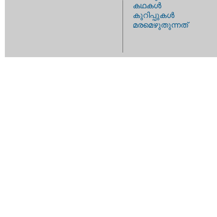
കഥകള്‍
കുറിപ്പുകള്‍
മരമെഴുതുന്നത്