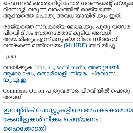
ഫെഡറല്‍ അതോറിറ്റി ഫോര്‍ ഗവണ്‍മെന്റ് ഹ്യൂമന
റിസോഴ്സ്. വരുന്ന വര്‍ഷത്തില്‍ രാജ്യത്തെ
ആദ്യത്തെ പൊതു അവധിയായിരിക്കും ഇത്.
രാജ്യത്തെ സ്വകാര്യ മേഖലക്കും പുതു വത്സര
പിറവി ദിനം വേതനത്തോട് കൂടിയ അവധി
ആയിരിക്കും എന്ന് മനുഷ്യ വിഭവ സ്വദേശി
വത്കരണ മന്ത്രാലയം
(MoHRE)
അറിയിച്ചു.
-
pma
വായിക്കുക:
jobs
,
nri
,
social-media
,
അബുദാബി
,
ആഘോഷം
,
തൊഴിലാളി
,
നിയമം
,
പ്രവാസി
,
യു.എ.ഇ.
Comments Off
on പുതുവത്സര പിറവിയിൽ പൊതു
അവധി
ഇലക്ട്രിക് പോസ്റ്റുകളിലെ അപകടകരമായ
കേബിളുകള്‍ നീക്കം ചെയ്യണം :
ഹൈക്കോടതി