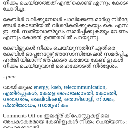
നീക്കം ചെയ്യാത്തത് എന്ത് കൊണ്ട് എന്നും കോട
ചോദിച്ചു.
കേബിള്‍ വലിക്കുമ്പോള്‍ പാലിക്കേണ്ട മാര്‍ഗ്ഗ നിര്‍ദ്
ങ്ങള്‍ കോടതിയില്‍ വിശദീകരിക്കുകയും കെ. എസ്
ഇ. ബി. സത്യവാങ്മൂലം സമര്‍പ്പിക്കുകയും വേണം
എന്നും കോടതി ഉത്തരവിൽ പറയുന്നു.
കേബിളുകൾ നീക്കം ചെയ്യുന്നതിന് എതിരെ
കേബിള്‍ ഓപ്പറേറ്റേഴ്സ് അസോസിയേഷന്‍ സമര്‍പ്പിച്ച
ഹർജി യിലാണ് അപകടര കരമായ കേബിളുകള്‍
നീക്കം ചെയ്യുവാൻ ഹൈക്കോടതി നിര്‍ദ്ദേശം.
-
pma
വായിക്കുക:
energy
,
kseb
,
telecommunication
,
എതിര്‍പ്പുകള്‍
,
കേരള ഹൈക്കോടതി
,
കോടതി
,
ഗതാഗതം
,
ടെലിവിഷന്‍
,
തൊഴിലാളി
,
നിയമം
,
പ്രതിരോധം
,
സാമൂഹികം
Comments Off
on ഇലക്ട്രിക് പോസ്റ്റുകളിലെ
അപകടകരമായ കേബിളുകള്‍ നീക്കം ചെയ്യണം :
ഹൈക്കോടതി