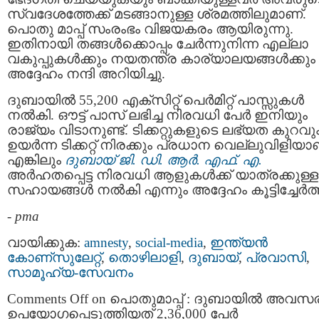
സ്വദേശത്തേക്ക് മടങ്ങാനുള്ള ശ്രമത്തിലുമാണ്.
പൊതു മാപ്പ് സംരംഭം വിജയകരം ആയിരുന്നു.
ഇതിനായി തങ്ങൾക്കൊപ്പം ചേർന്നുനിന്ന എല്ലാ
വകുപ്പുകൾക്കും നയതന്ത്ര കാര്യാലയങ്ങൾക്കും
അദ്ദേഹം നന്ദി അറിയിച്ചു.
ദുബായിൽ 55,200 എക്‌സിറ്റ് പെർമിറ്റ് പാസ്സുകൾ
നൽകി. ഔട്ട് പാസ് ലഭിച്ച നിരവധി പേർ ഇനിയും
രാജ്യം വിടാനുണ്ട്. ടിക്കറ്റുകളുടെ ലഭ്യത കുറവു
ഉയർന്ന ടിക്കറ്റ് നിരക്കും പ്രധാന വെല്ലുവിളിയാ
എങ്കിലും
ദുബായ് ജി. ഡി. ആർ. എഫ്. എ.
അർഹതപ്പെട്ട നിരവധി ആളുകൾക്ക് യാത്രക്കുള്ള
സഹായങ്ങൾ നൽകി എന്നും അദ്ദേഹം കൂട്ടിച്ചേർത്
-
pma
വായിക്കുക:
amnesty
,
social-media
,
ഇന്ത്യന്‍
കോണ്സുലേറ്റ്
,
തൊഴിലാളി
,
ദുബായ്‌
,
പ്രവാസി
,
സാമൂഹ്യ-സേവനം
Comments Off
on പൊതുമാപ്പ് : ദുബായിൽ അവസ
ഉപയോഗപ്പെടുത്തിയത് 2,36,000 പേർ