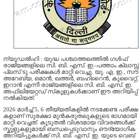
ന്യൂഡൽഹി : യുദ്ധ പശ്ചാത്തലത്തിൽ ഗള്‍ഫ്
രാജ്യങ്ങളിലെ സി. ബി. എസ്. ഇ.-പത്താം ക്ലാസ്സ്
പ്ലസ് ടു പരീക്ഷകൾ മാറ്റി വെച്ചു. യു. എ. ഇ., സൗ
അറേബ്യ, ഒമാൻ, ഖത്തർ, ബഹ്‌റൈൻ, കുവൈറ്റ്,
ഇറാൻ എന്നീ രാജ്യങ്ങളിലെ സി. ബി. എസ്. ഇ.
അഫിലിയേറ്റഡ് സ്‌കൂളുകൾക്കാണ് ഈ അറിയിപ്പ്
നൽകിയത്.
2026 മാർച്ച് 5, 6 തീയ്യതികളിൽ നടക്കേണ്ട പരീക്ഷ
കളാണ് സുരക്ഷാ മുൻകരുതലുകളുടെ ഭാഗമായി
മാറ്റി വെച്ചത്. കൂടുതൽ വിശദമായ വിവരങ്ങൾക്ക്
സ്കൂളുകളുമായി ബന്ധപ്പെടുവാനും ഔദ്യോഗിക
അറിയിപ്പുകൾക്ക് സി. ബി. എസ്. ഇ. യുടെ വെബ്