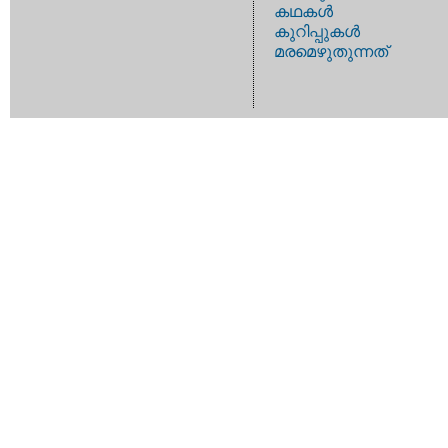
കഥകള്‍
കുറിപ്പുകള്‍
മരമെഴുതുന്നത്