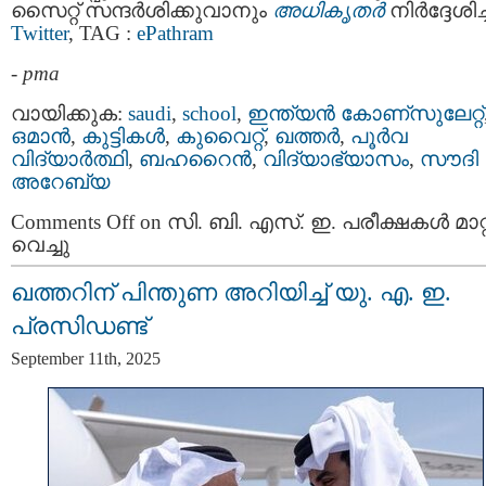
സൈറ്റ് സന്ദർശിക്കുവാനും
അധികൃതർ
നിർദ്ദേശിച്
Twitter
, TAG :
ePathram
-
pma
വായിക്കുക:
saudi
,
school
,
ഇന്ത്യന്‍ കോണ്സുലേറ്റ്
ഒമാന്‍
,
കുട്ടികള്‍
,
കുവൈറ്റ്‌
,
ഖത്തര്‍
,
പൂര്‍വ
വിദ്യാര്‍ത്ഥി
,
ബഹറൈന്‍
,
വിദ്യാഭ്യാസം
,
സൗദി
അറേബ്യ
Comments Off
on സി. ബി. എസ്. ഇ. പരീക്ഷകൾ മാറ്റ
വെച്ചു
ഖത്തറിന് പിന്തുണ അറിയിച്ച് യു. എ. ഇ.
പ്രസിഡണ്ട്
September 11th, 2025