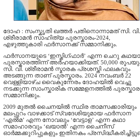
ദോഹ : സംസ്കൃതി ഖത്തർ പതിനൊന്നാമത് സി. വി
ശ്രീരാമൻ സാഹിത്യ പുരസ്കാരം-2024,
എഴുത്തുകാരി ഫർസാനക്ക് സമ്മാനിക്കും.
ഫർസാനയുടെ ‘ഇസ്തിഗ്ഫാർ’ എന്ന ചെറു കഥയ
പുരസ്കാരത്തിന്ന് അർഹയാക്കിയത്. 50,000 രൂപയു
സി. വി. ശ്രീരാമൻ സ്മാരക പ്രശസ്തി ഫലകവും
അടങ്ങുന്ന താണ് പുരസ്കാരം. 2024 നവംബർ 22
വെള്ളിയാഴ്ച വൈകുന്നേരം ദോഹയിൽ വെച്ചു
നടക്കുന്ന സാംസ്കാരിക സമ്മേളനത്തിൽ പുരസ്കാര
സമ്മാനിക്കും.
2009 മുതൽ ചൈനയിൽ സ്ഥിര താമസക്കാരിയും
മലപ്പുറം വാഴക്കാട് സ്വദേശിയുമായ ഫർസാന
‘എൽമ’ എന്ന നോവലും ‘വേട്ടാള’ എന്ന കഥാ
സമാഹാരവും ‘ഖയാൽ’ എന്ന ചൈനീസ്
ഓർമ്മക്കുറിപ്പുകളും ഇതിനകം പ്രസിദ്ധീകരിച്ചിട്ടുണ്