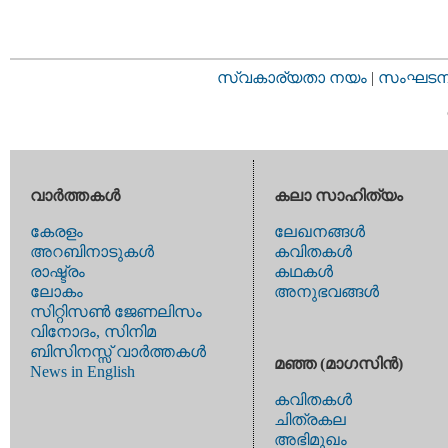
സ്വകാര്യതാ നയം
|
സംഘടനാ 
വാര്‍ത്തകള്‍
കലാ സാഹിത്യം
കേരളം
ലേഖനങ്ങള്‍
അറബിനാടുകള്‍
കവിതകള്‍
രാഷ്ട്രം
കഥകള്‍
ലോകം
അനുഭവങ്ങള്‍
സിറ്റിസണ്‍ ജേണലിസം
വിനോദം, സിനിമ
ബിസിനസ്സ് വാര്‍ത്തകള്‍
മഞ്ഞ (മാഗസിന്‍)
News in English
കവിതകള്‍
ചിത്രകല
അഭിമുഖം