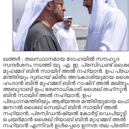
ഖത്തർ : തലസ്ഥാനമായ ദോഹയിൽ സൗഹൃദ
സന്ദർശനം നടത്തി യു. എ. ഇ. പ്രസിഡണ്ട് ശൈഖ
മുഹമ്മദ് ബിൻ സായിദ് അൽ നഹ്യാൻ. ഉപ പ്ര
മന്ത്രിയും ദുബായ് കിരീട അവകാശിയുമായ ശൈ
ഹംദാൻ ബിൻ മുഹമ്മദ് ബിൻ റാഷിദ് അൽ മഖ്‌തൂം
അബുദാബി ഉപ ഭരണാധികാരി ശൈഖ് തഹ്‌നൂൻ
ബിൻ സായിദ് അൽ നഹ്യാൻ, ഉപ
പ്രധാനമന്ത്രിയും ആഭ്യന്തര മന്ത്രിയുമായ ലഫ്
ജനറൽ ശൈഖ് സെയ്ഫ് ബിൻ സായിദ് അൽ
നഹ്യാൻ, പ്രസിഡൻഷ്യൽ കോർട്ട് ഡെപ്യൂട്ടി
ചെയർമാൻ ശൈഖ് ദിയാബ് ബിൻ മുഹമ്മദ് അൽ
നഹ്യാൻ എന്നിവർ ഉൾപ്പെടെ ഉന്നത തല പ്രതിന