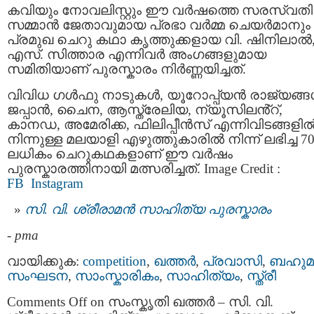
കവിയും നോവലിസ്റ്റും ഈ വർഷത്തെ സരസ്വതി
സമ്മാൻ ജേതാവുമായ പ്രഭാ വർമ്മ ചെയർമാനും
പ്രമുഖ ചെറു കഥാ കൃത്തുക്കളായ വി. ഷിനിലാൽ
എസ്. സിത്താര എന്നിവർ അംഗങ്ങളുമായ
സമിതിയാണ് പുരസ്കാരം നിർണ്ണയിച്ചത്.
വിവിധ ഗൾഫു നാടുകൾ, യൂറോപ്പ്യൻ രാജ്യങ്ങ
ജപ്പാൻ, ചൈന, ആസ്ത്രേലിയ, ന്യൂസിലൻ്റ്,
കാനഡ, അമേരിക്ക, ഫിലിപ്പീൻസ് എന്നിവിടങ്ങളി
നിന്നുള്ള മലയാളി എഴുത്തുകാരിൽ നിന്ന് ലഭിച്ച 70
ലധികം ചെറുകഥകളാണ് ഈ വർഷം
പുരസ്കാരത്തിനായി മത്സരിച്ചത്. Image Credit :
FB
Instagram
സി. വി. ശ്രീരാമൻ സാഹിത്യ പുരസ്കാരം
-
pma
വായിക്കുക:
competition
,
ഖത്തര്‍
,
പ്രവാസി
,
ബഹുമ
സംഘടന
,
സാംസ്കാരികം
,
സാഹിത്യം
,
സ്ത്രീ
Comments Off
on സംസ്കൃതി ഖത്തർ – സി. വി.