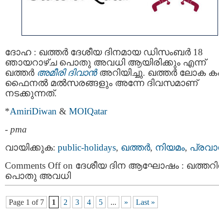
ദോഹ : ഖത്തര്‍ ദേശീയ ദിനമായ ഡിസംബർ 18
ഞായറാഴ്ച പൊതു അവധി ആയിരിക്കും എന്ന്
ഖത്തര്‍
അമീരി ദിവാന്‍
അറിയിച്ചു. ഖത്തര്‍ ലോക കപ്
ഫൈനല്‍ മല്‍സരങ്ങളും അന്നേ ദിവസമാണ്
നടക്കുന്നത്.
*
AmiriDiwan
&
MOIQatar
-
pma
വായിക്കുക:
public-holidays
,
ഖത്തര്‍
,
നിയമം
,
പ്രവ
Comments Off
on ദേശീയ ദിന ആഘോഷം : ഖത്തറ
പൊതു അവധി
Page 1 of 7
1
2
3
4
5
...
»
Last »