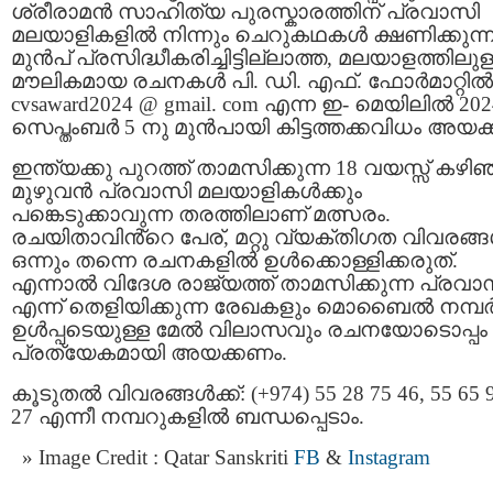
ശ്രീരാമൻ സാഹിത്യ പുരസ്കാരത്തിന് പ്രവാസി
മലയാളികളിൽ നിന്നും ചെറുകഥകൾ ക്ഷണിക്കുന്ന
മുൻപ് പ്രസിദ്ധീകരിച്ചിട്ടില്ലാത്ത, മലയാളത്തിലുള
മൗലികമായ രചനകൾ പി. ഡി. എഫ്. ഫോർമാറ്റിൽ
cvsaward2024 @ gmail. com എന്ന ഇ- മെയിലിൽ 202
സെപ്തംബർ 5 നു മുൻപായി കിട്ടത്തക്കവിധം അയക്
ഇന്ത്യക്കു പുറത്ത് താമസിക്കുന്ന 18 വയസ്സ് കഴിഞ
മുഴുവൻ പ്രവാസി മലയാളികൾക്കും
പങ്കെടുക്കാവുന്ന തരത്തിലാണ് മത്സരം.
രചയിതാവിൻ്റെ പേര്, മറ്റു വ്യക്തിഗത വിവരങ്
ഒന്നും തന്നെ രചനകളിൽ ഉൾക്കൊള്ളിക്കരുത്.
എന്നാൽ വിദേശ രാജ്യത്ത് താമസിക്കുന്ന പ്രവാ
എന്ന് തെളിയിക്കുന്ന രേഖകളും മൊബൈൽ നമ്പ
ഉൾപ്പടെയുള്ള മേൽ വിലാസവും രചനയോടൊപ്പം
പ്രത്യേകമായി അയക്കണം.
കൂടുതൽ വിവരങ്ങൾക്ക്: (+974) 55 28 75 46, 55 65 
27 എന്നീ നമ്പറുകളിൽ ബന്ധപ്പെടാം.
Image Credit : Qatar Sanskriti
FB
&
Instagram