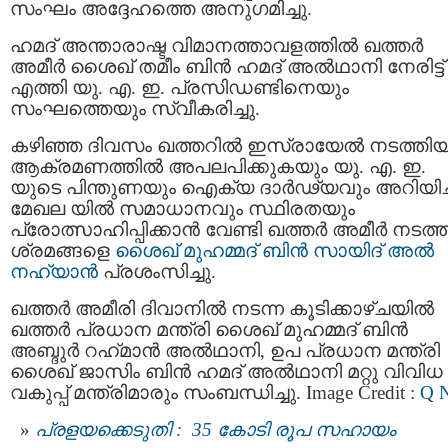
സംഘം അദ്ദേഹത്തെ അനുഗമിച്ചു.
ഹമദ് അന്താരാഷ്ട വിമാനത്താവളത്തിൽ ഖത്തർ
അമീർ ശൈഖ് തമീം ബിൻ ഹമദ് അൽഥാനി നേരിട്ട്
എത്തി യു. എ. ഇ. പ്രസിഡണ്ടിനെയും
സംഘത്തെയും സ്വീകരിച്ചു.
കഴിഞ്ഞ ദിവസം ഖത്തറിൽ ഇസ്രായേൽ നടത്തി
ആക്രമണത്തിൽ അപലപിക്കുകയും യു. എ. ഇ.
യുടെ പിന്തുണയും ഐക്യ ദാർഢ്യവും അറിയിച്ച
മേഖല യിൽ സമാധാനവും സ്ഥിരതയും
പ്രോത്സാഹിപ്പിക്കാൻ വേണ്ടി ഖത്തർ അമീർ നടത്
ശ്രമങ്ങളെ
ശൈഖ് മുഹമ്മദ് ബിൻ സായിദ് അൽ
നഹ്യാൻ
പ്രശംസിച്ചു.
ഖത്തർ അമീരി ദിവാനിൽ നടന്ന കൂടിക്കാഴ്ചയിൽ
ഖത്തർ പ്രധാന മന്ത്രി ശൈഖ് മുഹമ്മദ് ബിൻ
അബ്ദുർ റഹ്‌മാൻ അൽഥാനി, ഉപ പ്രധാന മന്ത്രി
ശൈഖ് ജാസിം ബിൻ ഹമദ് അൽഥാനി മറ്റു വിവിധ
വകുപ്പ് മന്ത്രിമാരും സംബന്ധിച്ചു. Image Credit :
Q 
പ്രളയക്കെടുതി : 35 കോടി രൂപ സഹായം