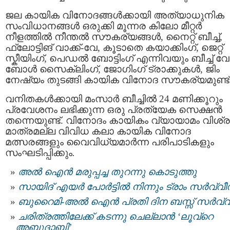
ജല കായിക വിനോദങ്ങൾക്കായി അത്യാധുനിക
സംവിധാനങ്ങൾ ഒരുക്കി മൂന്നര കിലോ മീറ്റർ
നീളത്തിൽ നീന്തൽ സൗകര്യങ്ങൾ, നൈറ്റ് ബീച്ച്,
ഫ്ലോട്ടിങ് വാക്ക്-വേ, കൂടാതെ കയാക്കിംഗ്, ജെറ്റ്
സ്കീയിംഗ്, പെഡൽ ബോട്ടിംഗ് എന്നിവയും ബീച്ച് വ
ബോൾ സൈക്ലിംഗ്, ജോഗിംഗ് ട്രാക്കുകൾ, ജിം
നേഷ്യം തുടങ്ങി കായിക വിനോദ സൗകര്യമുണ്ട്
വനിതകൾക്കായി മംസാർ ബീച്ചിൽ 24 മണിക്കൂറും
പ്രവേശനം ലഭിക്കുന്ന ഒരു പ്രത്യേക സെക്ഷൻ
തന്നെയുണ്ട്. വിനോദം കായികം വ്യായാമം വിശ്ര
മാത്രമല്ല വിവിധ കലാ കായിക വിനോദ
മത്സരങ്ങളും വൈവിധ്യമാർന്ന പരിപാടികളും
സംഘടിപ്പിക്കും
.
അല്‍ ഐന്‍ മരുപ്പച്ച തുറന്നു കൊടുത്തു
സായിദ് എയർ പോർട്ടിൽ നിന്നും ട്രാം സർവ്വീ
ബുറൈമി-അൽ ഐന്‍ പ്രതി ദിന ബസ്സ് സര്‍വ്വ
ചരിത്രത്തിലേക്ക് കടന്നു ചെല്ലാൻ ‘ലൂവ്റെ
അബുദാബി’