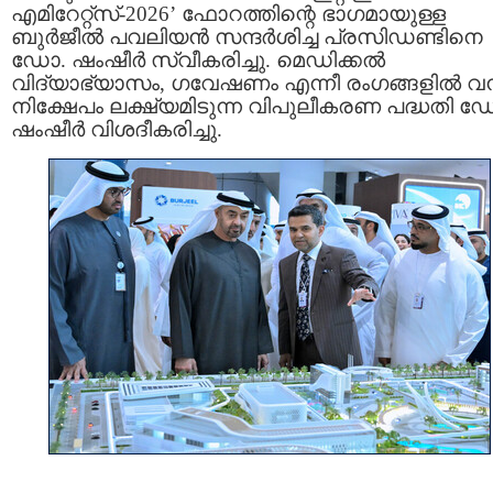
എമിറേറ്റ്‌സ്-2026’ ഫോറത്തിന്റെ ഭാഗമായുള്ള
ബുർജീൽ പവലിയൻ സന്ദർശിച്ച പ്രസിഡണ്ടിനെ
ഡോ. ഷംഷീർ സ്വീകരിച്ചു. മെഡിക്കൽ
വിദ്യാഭ്യാസം, ഗവേഷണം എന്നീ രംഗങ്ങളിൽ 
നിക്ഷേപം ലക്ഷ്യമിടുന്ന വിപുലീകരണ പദ്ധതി ഡ
ഷംഷീർ വിശദീകരിച്ചു.