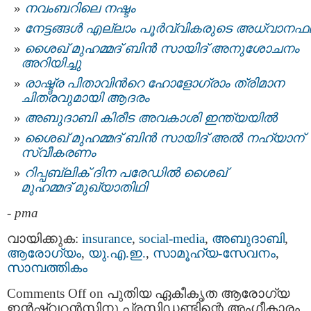
നവംബറിലെ നഷ്ടം
നേട്ടങ്ങള്‍ എല്ലാം പൂര്‍വ്വികരുടെ അധ്വാന
ശൈഖ് മുഹമ്മദ് ബിന്‍ സായിദ് അനുശോചനം
അറിയിച്ചു
രാഷ്ട്ര പിതാവിന്‍റെ ഹോളോഗ്രാം ത്രിമാന
ചിത്രവുമായി‌ ആദരം
അബുദാബി കിരീട അവകാശി ഇന്ത്യയില്‍
ശൈഖ് മുഹമ്മദ് ബിന്‍ സായിദ് അല്‍ നഹ്യാന്
സ്വീകരണം
റിപ്പബ്ലിക് ദിന പരേഡില്‍ ശൈഖ്
മുഹമ്മദ് മുഖ്യാതിഥി
-
pma
വായിക്കുക:
insurance
,
social-media
,
അബുദാബി
,
ആരോഗ്യം
,
യു.എ.ഇ.
,
സാമൂഹ്യ-സേവനം
,
സാമ്പത്തികം
Comments Off
on പുതിയ ഏകീകൃത ആരോഗ്യ
ഇൻഷ്വറൻസിനു പ്രസിഡണ്ടിന്റെ അംഗീകാരം