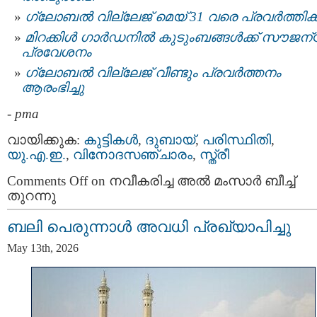
ഗ്ലോബൽ വില്ലേജ് മെയ് 31 വരെ പ്രവർത്തിക്
മിറക്കിൾ ഗാർഡനിൽ കുടുംബങ്ങൾക്ക് സൗജന്
പ്രവേശനം
ഗ്ലോബൽ വില്ലേജ് വീണ്ടും പ്രവർത്തനം
ആരംഭിച്ചു
-
pma
വായിക്കുക:
കുട്ടികള്‍
,
ദുബായ്‌
,
പരിസ്ഥിതി
,
യു.എ.ഇ.
,
വിനോദസഞ്ചാരം
,
സ്ത്രീ
Comments Off
on നവീകരിച്ച അൽ മംസാർ ബീച്ച്
തുറന്നു
ബലി പെരുന്നാൾ അവധി പ്രഖ്യാപിച്ചു
May 13th, 2026