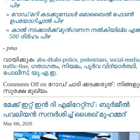
പിഴ
റോഡ് മറി കടക്കുമ്പോള്‍ മൊബൈല്‍ ഫോണ്‍
ഉപയോഗിച്ചാല്‍ പിഴ
കാൽ നടക്കാർക്ക് മുൻഗണന നൽകിയില്ല എങ്
500 ദിർഹം പിഴ
-
pma
വായിക്കുക:
abu-dhabi-police
,
pedestrians
,
social-media
traffic-fine
,
ഗതാഗതം
,
നിയമം
,
പൂര്‍വ വിദ്യാര്‍ത്ഥി
,
പോലീസ്‌
,
യു.എ.ഇ.
Comments Off
on റോഡ് ചാടി ക്കടക്കരുത് : നിങ്ങള
സുരക്ഷ മുഖ്യം
മേക്ക് ഇറ്റ് ഇൻ ദി എമിറേറ്റ്‌സ് : ബുർജീൽ
പവലിയൻ സന്ദർശിച്ച് ശൈഖ് മുഹമ്മദ്
May 6th, 2026