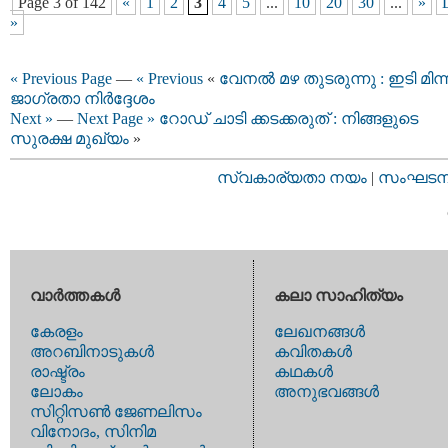
Page 3 of 142
«
1
2
3
4
5
...
10
20
30
...
»
»
« Previous Page
—
« Previous
«
വേനൽ മഴ തുടരുന്നു : ഇടി മിന
ജാഗ്രതാ നിർദ്ദേശം
Next »
—
Next Page »
റോഡ് ചാടി ക്കടക്കരുത് : നിങ്ങളുടെ
സുരക്ഷ മുഖ്യം
»
സ്വകാര്യതാ നയം
|
സംഘടനാ 
വാര്‍ത്തകള്‍
കലാ സാഹിത്യം
കേരളം
ലേഖനങ്ങള്‍
അറബിനാടുകള്‍
കവിതകള്‍
രാഷ്ട്രം
കഥകള്‍
ലോകം
അനുഭവങ്ങള്‍
സിറ്റിസണ്‍ ജേണലിസം
വിനോദം, സിനിമ