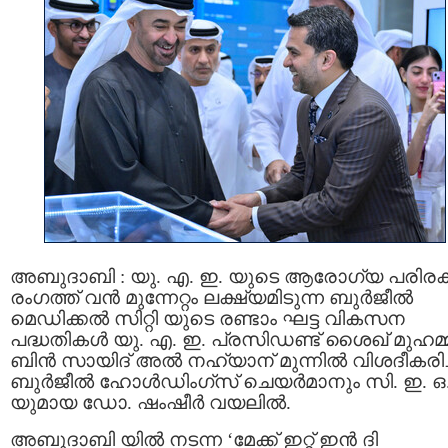
അബുദാബി : യു. എ. ഇ. യുടെ ആരോഗ്യ പരിരക
രംഗത്ത് വൻ മുന്നേറ്റം ലക്ഷ്യമിടുന്ന ബുർജീൽ
മെഡിക്കൽ സിറ്റി യുടെ രണ്ടാം ഘട്ട വികസന
പദ്ധതികൾ യു. എ. ഇ. പ്രസിഡണ്ട് ശൈഖ് മുഹമ്മ
ബിൻ സായിദ് അൽ നഹ്യാന് മുന്നിൽ വിശദീകരിച്
ബുർജീൽ ഹോൾഡിംഗ്‌സ് ചെയർമാനും സി. ഇ. ഒ
യുമായ ഡോ. ഷംഷീർ വയലിൽ.
അബുദാബി യിൽ നടന്ന ‘മേക്ക് ഇറ്റ് ഇൻ ദി