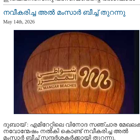
നവീകരിച്ച അൽ മംസാർ ബീച്ച് തുറന്നു
May 14th, 2026
ദുബായ് : എമിറേറ്റിലെ വിനോദ സഞ്ചാര മേഖലക്ക
നവോന്മേഷം നൽകി കൊണ്ട് നവീകരിച്ച അൽ
മംസാർ ബീച്ച് സന്ദർശകർക്കായി തുറന്നു.