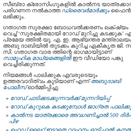
സീബ്രാ ക്രോസിംഗുകളിൽ കാൽനട യാത്രക്കാർക
പരിഗണന നൽകാത്ത
ഡ്രൈവർമാർക്കും
ഫൈൻ
ലഭിക്കും.
ഗതാഗത സുരക്ഷാ ബോധവൽക്കരണം ലക്‌ഷ്യം
വെച്ച് ‘സുരക്ഷിതമായി റോഡ് മുറിച്ചു കടക്കുക’ എ
പ്രമേയ ത്തിൽ യു. എ. ഇ. ആഭ്യന്തര മന്ത്രാലയ
അബു ദാബിയിൽ തുടക്കം കുറിച്ച ഏകീകൃത ജി. സ
സി. ഗതാഗത വാര ത്തിന്റെ ഭാഗമായിട്ടാണ്
സാമൂഹിക മാധ്യമങ്ങളിൽ
ഈ വീഡിയോ പങ്കു
വെച്ചിരിക്കുന്നത്.
നിയമങ്ങൾ പാലിക്കുക ഏവരുടെയും
ഉത്തരവാദിത്വം കൂടിയാണ് എന്ന്
അബുദാബി
പോലീസ്
ഓർമ്മിപ്പിച്ചു.
റോഡ് ചാടിക്കടക്കുന്നവർക്ക് മുന്നറിയിപ്പ്
റോഡ് കുറുകെ കടക്കുമ്പോൾ ജാഗ്രത പാലിക്ക
കാല്‍നട യാത്രക്കാരെ അവഗണിച്ചാല്‍ 500 ദിര്
പിഴ
ഹെഡ് ലൈറ്റ് ഇടാതെ വാഹനം ഓടിച്ചാൽ കനത