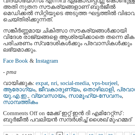
വിദ്യാഭ്യാസം എന്നിവ ഏകോപിപ്പിച്ചു കൊണ്ടുള്
അതി നൂതന സൗകര്യങ്ങളാണ് ബുർജീൽ
മെഡിക്കൽ സിറ്റിയുടെ അടുത്ത ഘട്ടത്തിൽ വിഭാ
ചെയ്തിരിക്കുന്നത്.
സങ്കീർണ്ണമായ ചികിത്സാ സൗകര്യങ്ങൾക്കായി
വിദേശ രാജ്യങ്ങളെ ആശ്രയിക്കാതെ തന്നെ മികച
പരിചരണം സ്വദേശികൾക്കും പ്രവാസികൾക്കും
ലഭ്യമാക്കും.
Face Book
&
Instagram
-
pma
വായിക്കുക:
expat
,
nri
,
social-media
,
vps-burjeel
,
ആരോഗ്യം
,
ജീവകാരുണ്യം
,
തൊഴിലാളി
,
പ്രവാ
യു.എ.ഇ.
,
വ്യവസായം
,
സാമൂഹ്യ-സേവനം
,
സാമ്പത്തികം
Comments Off
on മേക്ക് ഇറ്റ് ഇൻ ദി എമിറേറ്റ്‌സ് :
ബുർജീൽ പവലിയൻ സന്ദർശിച്ച് ശൈഖ് മുഹമ്മദ്