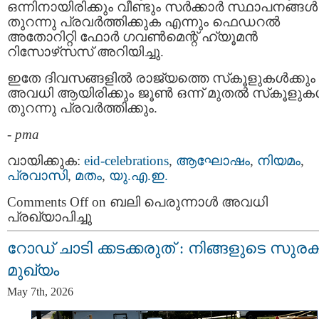
ഒന്നിനായിരിക്കും വീണ്ടും സർക്കാർ സ്ഥാപനങ്ങൾ
തുറന്നു പ്രവർത്തിക്കുക എന്നും ഫെഡറൽ
അതോറിറ്റി ഫോർ ഗവൺമെന്റ് ഹ്യൂമൻ
റിസോഴ്‌സസ് അറിയിച്ചു.
ഇതേ ദിവസങ്ങളിൽ രാജ്യത്തെ സ്‌കൂളുകൾക്കും
അവധി ആയിരിക്കും ജൂൺ ഒന്ന് മുതൽ സ്‌കൂളു
തുറന്നു പ്രവർത്തിക്കും.
-
pma
വായിക്കുക:
eid-celebrations
,
ആഘോഷം
,
നിയമം
,
പ്രവാസി
,
മതം
,
യു.എ.ഇ.
Comments Off
on ബലി പെരുന്നാൾ അവധി
പ്രഖ്യാപിച്ചു
റോഡ് ചാടി ക്കടക്കരുത് : നിങ്ങളുടെ സുരക
മുഖ്യം
May 7th, 2026