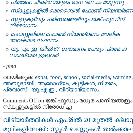
പ്രമേഹ ചികിത്സയുടെ മാന ദണ്ഡം മാറ്റുന്നു
സ്‌കൂളുകളിൽ മൊബൈൽ ഫോൺ നിയന്ത്രണ
സ്കൂളുകളിലും പരിസരങ്ങളിലും ജങ്ക് ഫുഡിന്
നിരോധനം
ഹോസ്റ്റലിലെ ഫോണ്‍ നിയന്ത്രണം മൗലിക
അവകാശ ലംഘനം
യു. എ. ഇ. യില്‍ 67 ശതമാനം പേരും പ്രമേഹ
സാദ്ധ്യത ഉള്ളവർ
-
pma
വായിക്കുക:
expat
,
food
,
school
,
social-media
,
warning
,
അബുദാബി
,
ആരോഗ്യം
,
കുട്ടികള്‍
,
നിയമം
,
പ്രവാസി
,
യു.എ.ഇ.
,
വിദ്യാഭ്യാസം
Comments Off
on ജങ്ക് ഫുഡും മധുര പാനീയങ്ങളും
സ്‌കൂളുകളിൽ നിരോധിച്ചു
വിദ്യാർത്ഥികൾ ഏപ്രിൽ 20 മുതൽ ക്ലാസ്സ
മുറികളിലേക്ക് : സ്കൂള്‍ ബസ്സുകള്‍ തല്‍ക്കാല