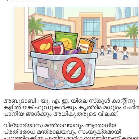
അബുദാബി : യു. എ. ഇ. യിലെ സ്‌കൂൾ കാന്റീനു
കളിൽ ജങ്ക് ഫുഡുകൾക്കും കൃത്രിമ മധുരം ചേർത
പാനീയ ങ്ങൾക്കും അധികൃതരുടെ വിലക്ക്.
വിദ്യാഭ്യാസ മന്ത്രാലയവും ആരോഗ്യ-
പ്രതിരോധ മന്ത്രാലയവും സംയുക്‌തമായി
പുറത്തിറക്കിയ പുതിയ മാർഗ്ഗ രേഖയിലാണ് കർശ്ശ