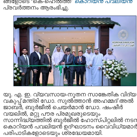
ങ്ങളോടെ ‘കെ-ഹെൽത്ത്’
കൊറിയൻ പവലിയൻ
പ്രവർത്തനം ആരംഭിച്ചു.
യു. എ. ഇ. വ്യവസായ-നൂതന സാങ്കേതിക വിദ്യ
വകുപ്പ് മന്ത്രി ഡോ. സുൽത്താൻ അഹമ്മദ് അൽ
ജാബർ, ബുർജീൽ ചെയർമാൻ ഡോ. ഷംഷീർ
വയലിൽ, മറ്റു പൗര പ്രമുഖരുടെയും
സാന്നിദ്ധ്യത്തിൽ ബുർജീൽ ഹോസ്പിറ്റലിൽ നടന
കൊറിയൻ പവലിയൻ ഉദ്ഘാടനം വൈവിധ്യമാർന
പരിപാടികളോടെയും ശ്രദ്ധേയമായി.