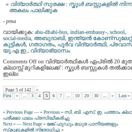
വിദ്യാര്‍ത്ഥി സുരക്ഷ : സ്കൂള്‍ ബസ്സുകളില്‍ നിന്ന
അകലം പാലിക്കുക
-
pma
വായിക്കുക:
abu-dhabi-bus
,
indian-embassy-
,
school
,
social-media
,
അബുദാബി
,
ഇന്ത്യന്‍ കോണ്സുലേറ്റ്
കുട്ടികള്‍
,
ഗതാഗതം
,
പൂര്‍വ വിദ്യാര്‍ത്ഥി
,
പ്രവാസ
യു.എ.ഇ.
,
വിദ്യാഭ്യാസം
Comments Off
on വിദ്യാർത്ഥികൾ ഏപ്രിൽ 20 മു
ക്ലാസ്സ്‌ മുറികളിലേക്ക് : സ്കൂള്‍ ബസ്സുകള്‍ തല്‍ക്ക
ഇല്ല
Page 5 of 142
«
First
«
...
3
4
5
6
7
...
10
20
30
...
»
Last »
« Previous Page
—
« Previous
«
സി. ബി. എസ്. ഇ. പത്താം ക്ല
പരീക്ഷാ ഫലം പ്രസിദ്ധീകരിച്ചു
Next »
—
Next Page »
ജങ്ക് ഫുഡും മധുര പാനീയങ്ങളും
സ്‌കൂളുകളിൽ നിരോധിച്ചു
»