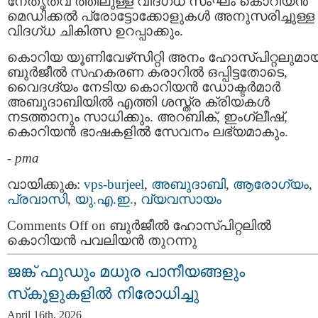
നേതൃത്വ ത്തിലുള്ള വിദഗ്ധ സംഘം കൊറിയൻ
മെഡിക്കൽ പ്രോട്ടോക്കോളുകൾ അനുസരിച്ചുള്ള
വിദഗ്ധ ചികിത്സ ഉറപ്പാക്കും.
കൊറിയ യൂണിവേഴ്‌സിറ്റി അനം ഹോസ്പിറ്റലുമാ
ബുർജീൽ സഹകരണ കരാറിൽ ഒപ്പിട്ടതോടെ,
വൈദഗ്ദ്യം നേടിയ കൊറിയൻ ഡോക്ടർമാർ
അബുദാബിയിൽ എത്തി ശസ്ത്ര ക്രിയകൾ
നടത്താനും സാധിക്കും. അറബിക്, ഇംഗ്ലീഷ്,
കൊറിയൻ ഭാഷകളിൽ സേവനം ലഭ്യമാകും.
-
pma
വായിക്കുക:
vps-burjeel
,
അബുദാബി
,
ആരോഗ്യം
,
പ്രവാസി
,
യു.എ.ഇ.
,
വ്യവസായം
Comments Off
on ബുർജീൽ ഹോസ്പിറ്റലിൽ
കൊറിയൻ പവലിയൻ തുറന്നു
ജങ്ക് ഫുഡും മധുര പാനീയങ്ങളും
സ്‌കൂളുകളിൽ നിരോധിച്ചു
April 16th, 2026