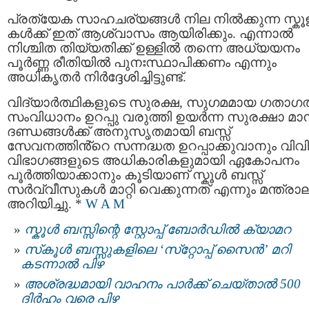
പ്രത്യേക സാഹചര്യങ്ങൾ നില നിൽക്കുന്ന സ്കൂ
കൾക്ക് ഇത് ആശ്വാസം ആയിരിക്കും. എന്നാൽ
നിശ്ചിത തിയ്യതിക്ക് ഉള്ളിൽ തന്നെ അധ്യയനം
പൂർണ്ണ രീതിയിൽ പുനഃസ്ഥാപിക്കണം എന്നും
അധികൃതർ നിർദ്ദേശിച്ചിട്ടുണ്ട്.
വിദ്യാർത്ഥികളുടെ സുരക്ഷ, സുഗമമായ ഗതാഗ
സംവിധാനം ഉറപ്പു വരുത്തി ഉയർന്ന സുരക്ഷാ മാ
ദണ്ഡങ്ങൾക്ക് അനുസൃതമായി ബസ്സ്
സേവനത്തിൻ്റെ സന്നദ്ധത ഉറപ്പാക്കുവാനും വിവ
വിഭാഗങ്ങളുടെ അധികാരികളുമായി ഏകോപനം
പൂർത്തിയാക്കാനും കൂടിയാണ് സ്കൂൾ ബസ്സ്
സർവ്വീസുകൾ മാറ്റി വെക്കുന്നത് എന്നും മന്ത്ര
അറിയിച്ചു. *
W A M
സ്കൂള്‍ ബസ്സിന്റെ സ്റ്റോപ്പ് ബോര്‍ഡില്‍ ക്യാമറ
സ്‌കൂൾ ബസ്സുകളിലെ ‘സ്‌റ്റോപ്പ് സൈന്‍’ മറി
കടന്നാല്‍ പിഴ
അശ്രദ്ധമായി വാഹനം പാര്‍ക്ക് ചെയ്താല്‍ 500
ദിര്‍ഹം വരെ പിഴ