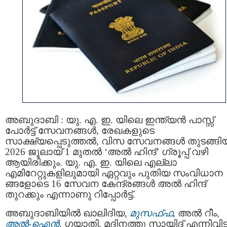
അബുദാബി : യു. എ. ഇ. യിലെ ഇന്ത്യൻ പാസ്സ്‌
പോർട്ട് സേവനങ്ങൾ, രേഖകളുടെ
സാക്ഷ്യപ്പെടുത്തല്‍, വിസ സേവനങ്ങൾ തുടങ്ങ
2026 ജൂലായ് 1 മുതൽ ‘അല്‍ ഹിന്ദ്’ ഗ്രൂപ്പ് വഴി
ആയിരിക്കും. യു. എ. ഇ. യിലെ എല്ലാ
എമിറേറ്റുകളിലുമായി ഏറ്റവും പുതിയ സംവിധാന
ങ്ങളോടെ 16 സേവന കേന്ദ്രങ്ങൾ അല്‍ ഹിന്ദ്
തുറക്കും എന്നാണു റിപ്പോർട്ട്.
അബുദാബിയിൽ ഖാലിദിയ,
മുസഫ്ഫ,
അല്‍ റീം,
അൽ-ഐൻ
, ഗയാതി, മദിനത്തു സായിദ് എന്നിവിട