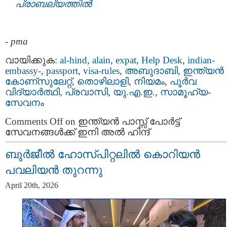
പ്രാബല്യത്തിൽ
-
pma
വായിക്കുക:
al-hind
,
alain
,
expat
,
Help Desk
,
indian-
embassy-
,
passport
,
visa-rules
,
അബുദാബി
,
ഇന്ത്യന്‍
കോണ്സുലേറ്റ്
,
തൊഴിലാളി
,
നിയമം
,
പൂര്‍വ
വിദ്യാര്‍ത്ഥി
,
പ്രവാസി
,
യു.എ.ഇ.
,
സാമൂഹ്യ-
സേവനം
Comments Off
on ഇന്ത്യന്‍ പാസ്സ്‌ പോർട്ട്
സേവനങ്ങള്‍ക്ക് ഇനി അല്‍ ഹിന്ദ്
ബുർജീൽ ഹോസ്പിറ്റലിൽ കൊറിയൻ
പവലിയൻ തുറന്നു
April 20th, 2026