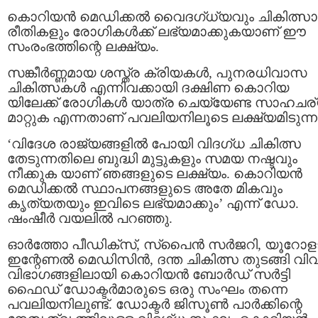
കൊറിയൻ മെഡിക്കൽ വൈദഗ്ധ്യവും ചികിത്സാ
രീതികളും രോഗികൾക്ക് ലഭ്യമാക്കുകയാണ് ഈ
സംരംഭത്തിന്റെ ലക്ഷ്യം.
സങ്കീർണ്ണമായ ശസ്ത്ര ക്രിയകൾ, പുനരധിവാസ
ചികിത്സകൾ എന്നിവക്കായി ദക്ഷിണ കൊറിയ
യിലേക്ക് രോഗികൾ യാത്ര ചെയ്യേണ്ട സാഹചര
മാറ്റുക എന്നതാണ് പവലിയനിലൂടെ ലക്ഷ്യമിടുന്ന
‘വിദേശ രാജ്യങ്ങളിൽ പോയി വിദഗ്ധ ചികിത്സ
തേടുന്നതിലെ ബുദ്ധി മുട്ടുകളും സമയ നഷ്ടവും
നീക്കുക യാണ് ഞങ്ങളുടെ ലക്ഷ്യം. കൊറിയൻ
മെഡിക്കൽ സ്ഥാപനങ്ങളുടെ അതേ മികവും
കൃത്യതയും ഇവിടെ ലഭ്യമാക്കും’ എന്ന് ഡോ.
ഷംഷീർ വയലിൽ പറഞ്ഞു.
ഓർത്തോ പീഡിക്സ്, സ്പൈൻ സർജറി, യൂറോളജ
ഇന്റേണൽ മെഡിസിൻ, ദന്ത ചികിത്സ തുടങ്ങി വി
വിഭാഗങ്ങളിലായി കൊറിയൻ ബോർഡ് സർട്ടി
ഫൈഡ് ഡോക്ടർമാരുടെ ഒരു സംഘം തന്നെ
പവലിയനിലുണ്ട്. ഡോക്ടർ ജിസൂൺ പാർക്കിന്റെ