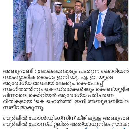
അബുദാബി : ലോകമെമ്പാടും പടരുന്ന കൊറിയൻ
സാംസ്കാരിക തരംഗം ഇനി യു. എ. ഇ. യുടെ
ആരോഗ്യ മേഖലയിലേക്കും. കെ-പോപ്പ്
സംഗീതത്തിനും കെ-ഡ്രാമകൾക്കും കെ-ബ്യൂട്ടിക്
പിന്നാലെ കൊറിയൻ ആരോഗ്യ പരിചരണ
രീതികളായ ‘കെ-ഹെൽത്ത്’ ഇനി അബുദാബിയില
സജീവമാകുന്നു.
ബുർജീൽ ഹോൾഡിംഗ്‌സിന്‌ കീഴിലുള്ള അബുദാ
ബുർജീൽ ഹോസ്പിറ്റലിൽ അത്യാധുനിക സൗക