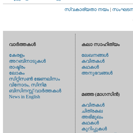
സ്വകാര്യതാ നയം
|
സംഘടനാ 
വാര്‍ത്തകള്‍
കലാ സാഹിത്യം
കേരളം
ലേഖനങ്ങള്‍
അറബിനാടുകള്‍
കവിതകള്‍
രാഷ്ട്രം
കഥകള്‍
ലോകം
അനുഭവങ്ങള്‍
സിറ്റിസണ്‍ ജേണലിസം
വിനോദം, സിനിമ
ബിസിനസ്സ് വാര്‍ത്തകള്‍
മഞ്ഞ (മാഗസിന്‍)
News in English
കവിതകള്‍
ചിത്രകല
അഭിമുഖം
കഥകള്‍
കുറിപ്പുകള്‍