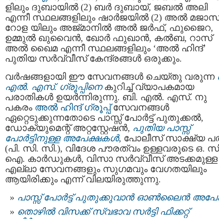
ളിലും ദുബായിൽ (2) ബര്‍ ദുബായ്, ജബല്‍ അലി
എന്നീ സ്ഥലങ്ങളിലും ഷാര്‍ജയില്‍ (2) അല്‍ മജാസ്
റോള യിലും അജ്മാനില്‍ അല്‍ ജര്‍ഫ്, ഫുജൈറ,
ഉമ്മുല്‍ ഖുവൈന്‍, ഖോര്‍ ഫുഖാൻ, കല്‍ബ, റാസ്‌
അൽ ഖൈമ എന്നീ സ്ഥലങ്ങളിലും ‘അല്‍ ഹിന്ദ്’
പുതിയ സർവ്വീസ് കേന്ദ്രങ്ങള്‍ ഒരുക്കും.
വർഷങ്ങളായി ഈ സേവനങ്ങൾ ചെയ്തു വരുന്ന
എല്‍. എസ്. ഗ്രൂപ്പിനെ
കുറിച്ച് വ്യാപകമായ
പരാതികൾ ഉയർന്നിരുന്നു. ബി. എല്‍. എസ്. നു
പകരം
അല്‍ ഹിന്ദ് ഗ്രൂപ്പ്
സേവനങ്ങൾ
ഏറ്റെടുക്കുന്നതോടെ പാസ്സ്‌ പോർട്ട് പുതുക്കൽ,
ഡോക്യുമെന്റ് അറ്റസ്റ്റേഷൻ,
പുതിയ പാസ്സ്‌
പോർട്ടിനുള്ള അപേക്ഷകൾ
, പോലീസ് സാക്ഷ്യ പത
(പി. സി. സി.), വിദേശ പൗരത്വം ഉള്ളവരുടെ ഒ. സി
ഐ. കാര്‍ഡുകള്‍, വിസാ സർവ്വീസ് അടക്കമുള്ള
എല്ലാ സേവനങ്ങളും സുഗമവും വേഗതയിലും
ആയിരിക്കും എന്ന് വിലയിരുത്തുന്നു.
പാസ്സ് പോര്‍ട്ട് പുതുക്കുവാന്‍ ഓണ്‍ലൈന്‍ അപേ
തൊഴിൽ വിസക്ക് സ്വഭാവ സർട്ടി ഫിക്കറ്റ്