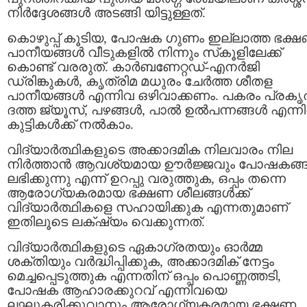
നിർദ്ദേശങ്ങൾ അടങ്ങി യിട്ടുള്ളത്.
കൊഴുപ്പ് കൂടിയ, പോഷക ഗുണം ഇല്ലാത്ത ഭക്
പാനീയങ്ങൾ വീടുകളിൽ നിന്നും സ്‌കൂളിലേക്ക്
കൊണ്ട് വരരുത്. കാർബണേറ്റഡ്-എനർജി
ഡ്രിങ്കുകൾ, കൃത്രിമ മധുരം ചേർത്ത ശീതള
പാനീയങ്ങൾ എന്നിവ ഒഴിവാക്കണം. പകരം പ്രകൃ
ദത്ത ജ്യൂസ്, പഴങ്ങൾ, പാൽ ഉൽപന്നങ്ങൾ എന്ന
കുട്ടികൾക്ക് നൽകാം.
വിദ്യാർത്ഥികളുടെ അക്കാദമിക നിലവാരം നില
നിർത്താൻ ആവശ്യമായ ഊർജ്ജവും പോഷകങ്ങ
ലഭിക്കുന്നു എന്ന് ഉറപ്പു വരുത്തുക, ഒപ്പം തന്നെ
ആരോഗ്യകരമായ ഭക്ഷണ ശീലങ്ങൾക്ക്
വിദ്യാർത്ഥികളെ സഹായിക്കുക എന്നതുമാണ്
ഇതിലൂടെ ലക്‌ഷ്യം വെക്കുന്നത്.
വിദ്യാർത്ഥികളുടെ ഏകാഗ്രതയും ഓർമ്മ
ശക്തിയും വർദ്ധിപ്പിക്കുക, അക്കാദമിക് നേട്ടം
മെച്ചപ്പെടുത്തുക എന്നതിന് ഒപ്പം പൊണ്ണത്തടി,
പോഷക ആഹാരക്കുറവ് എന്നിവയെ
ലഘൂകരിക്കുവാനും ആരോഗ്യകരമായ ഭക്ഷണ