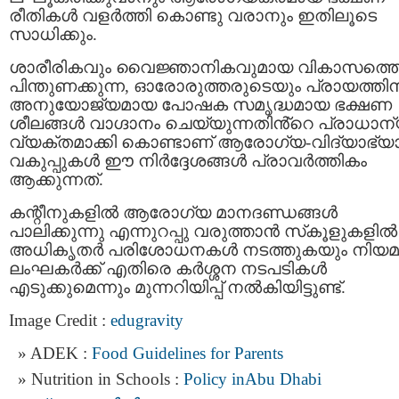
രീതികൾ വളർത്തി കൊണ്ടു വരാനും ഇതിലൂടെ
സാധിക്കും.
ശാരീരികവും വൈജ്ഞാനികവുമായ വികാസത്ത
പിന്തുണക്കുന്ന, ഓരോരുത്തരുടെയും പ്രായത്തിന
അനുയോജ്യമായ പോഷക സമൃദ്ധമായ ഭക്ഷണ
ശീലങ്ങൾ വാഗ്ദാനം ചെയ്യുന്നതിൻ്റെ പ്രാധാന
വ്യക്തമാക്കി കൊണ്ടാണ് ആരോഗ്യ-വിദ്യാഭ്
വകുപ്പുകൾ ഈ നിർദ്ദേശങ്ങൾ പ്രാവർത്തികം
ആക്കുന്നത്.
കന്റീനുകളിൽ ആരോഗ്യ മാനദണ്ഡങ്ങൾ
പാലിക്കുന്നു എന്നുറപ്പു വരുത്താൻ സ്‌കൂളുകളിൽ
അധികൃതർ പരിശോധനകൾ നടത്തുകയും നിയമ
ലംഘകർക്ക് എതിരെ കർശ്ശന നടപടികൾ
എടുക്കുമെന്നും മുന്നറിയിപ്പ് നൽകിയിട്ടുണ്ട്.
Image Credit :
edugravity
ADEK :
Food Guidelines for Parents
Nutrition in Schools :
Policy inAbu Dhabi