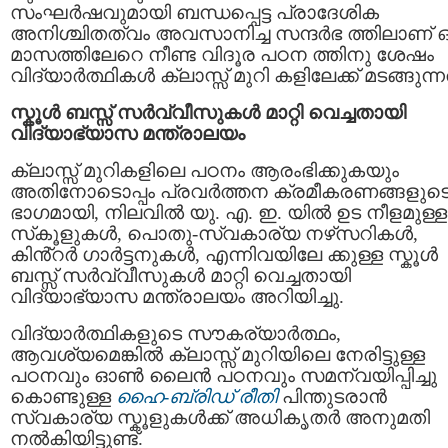
സംഘർഷവുമായി ബന്ധപ്പെട്ട പ്രാദേശിക
അനിശ്ചിതത്വം അവസാനിച്ച സന്ദർഭ ത്തിലാണ് 
മാസത്തിലേറെ നീണ്ട വിദൂര പഠന ത്തിനു ശേഷം
വിദ്യാർത്ഥികൾ ക്ലാസ്സ് മുറി കളിലേക്ക് മടങ്ങുന്ന
സ്കൂൾ ബസ്സ് സർവ്വീസുകൾ മാറ്റി വെച്ചതായി
വിദ്യാഭ്യാസ മന്ത്രാലയം
ക്ലാസ്സ് മുറികളിലെ പഠനം ആരംഭിക്കുകയും
അതിനോടൊപ്പം പ്രവർത്തന ക്രമീകരണങ്ങളുട
ഭാഗമായി, നിലവിൽ യു. എ. ഇ. യിൽ ഉട നീളമുള്ള
സ്‌കൂളുകൾ, പൊതു-സ്വകാര്യ നഴ്‌സറികൾ,
കിൻ്റർ ഗാർട്ടനുകൾ, എന്നിവയിലേ ക്കുള്ള സ്കൂള്‍
ബസ്സ് സർവ്വീസുകൾ മാറ്റി വെച്ചതായി
വിദ്യാഭ്യാസ മന്ത്രാലയം അറിയിച്ചു.
വിദ്യാർത്ഥികളുടെ സൗകര്യാർത്ഥം,
ആവശ്യമെങ്കിൽ ക്ലാസ്സ് മുറിയിലെ നേരിട്ടുള്ള
പഠനവും ഓൺ ലൈൻ പഠനവും സമന്വയിപ്പിച്ചു
കൊണ്ടുള്ള
ഹൈ-ബ്രിഡ് രീതി
പിന്തുടരാൻ
സ്വകാര്യ സ്കൂളുകൾക്ക് അധികൃതർ അനുമതി
നൽകിയിട്ടുണ്ട്.