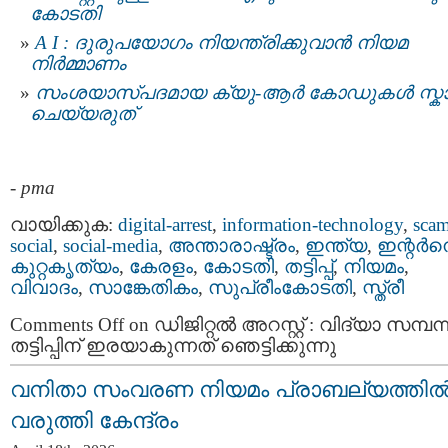
കോടതി
A I : ദുരുപയോഗം നിയന്ത്രിക്കുവാൻ നിയമ
നിര്‍മ്മാണം
സംശയാസ്പദമായ ക്യു-ആർ കോഡുകൾ സ്
ചെയ്യരുത്
-
pma
വായിക്കുക:
digital-arrest
,
information-technology
,
sca
social
,
social-media
,
അന്താരാഷ്ട്രം
,
ഇന്ത്യ
,
ഇന്റര്‍നെറ
കുറ്റകൃത്യം
,
കേരളം
,
കോടതി
,
തട്ടിപ്പ്‌
,
നിയമം
,
വിവാദം
,
സാങ്കേതികം
,
സുപ്രീംകോടതി
,
സ്ത്രീ
Comments Off
on ഡിജിറ്റൽ അറസ്റ്റ് : വിദ്യാ സമ്പന
തട്ടിപ്പിന്‌ ഇരയാകുന്നത്‌ ഞെട്ടിക്കുന്നു
വനിതാ സംവരണ നിയമം പ്രാബല്യത്തി
വരുത്തി കേന്ദ്രം