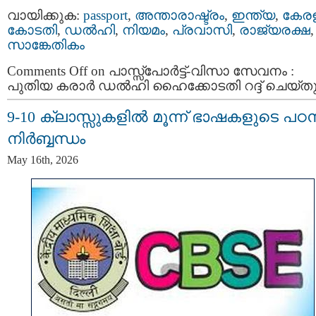
വായിക്കുക:
passport
,
അന്താരാഷ്ട്രം
,
ഇന്ത്യ
,
കേര
കോടതി
,
ഡൽഹി
,
നിയമം
,
പ്രവാസി
,
രാജ്യരക്ഷ
,
സാങ്കേതികം
Comments Off
on പാസ്സ്പോർട്ട്-വിസാ സേവനം :
പുതിയ കരാർ ഡൽഹി ഹൈക്കോടതി റദ്ദ് ചെയ്ത
9-10 ക്ലാസ്സുകളിൽ മൂന്ന് ഭാഷകളുടെ പഠ
നിർബ്ബന്ധം
May 16th, 2026