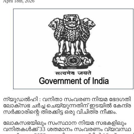
April 18th, 2026
ന്യൂഡൽഹി : വനിതാ സംവരണ നിയമ ഭേദഗതി
ലോക്‌സഭ ചർച്ച ചെയ്യുന്നതിന് ഇടയിൽ കേന്ദ്ര
സർക്കാരിന്റെ തിരക്കിട്ട ഒരു വിചിത്ര നീക്കം.
ലോകസഭയിലും സംസ്ഥാന നിയമ സഭകളിലും
വനിതകൾക്ക് 33 ശതമാനം സംവരണം വ്യവസ്ഥ