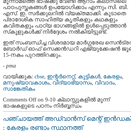
മൂന്നാമത്തെ ഭാഷക്കു വേണ്ടി ആറാം ക്ലാസിലെ
പാഠപുസ്തകങ്ങള്‍ ഉപയോഗിക്കാം എന്നും സി. ബി.
എസ്. ഇ. സർക്കുലറിൽ വ്യക്തമാക്കി. കൂടാതെ
പ്രാദേശിക സാഹിത്യ കൃതികളും കഥകളും
കവിതകളും പാഠ്യ ഭാഗങ്ങളിൽ ഉള്‍പ്പെടുത്താന്‍
സ്‌കൂളുകള്‍ക്ക് നിര്‍ദ്ദേശം നല്‍കിയിട്ടുണ്ട്.
ഇത് സംബന്ധിച്ച വിശദമായ മാര്‍ഗ്ഗരേഖ സെന്‍ട്രല
ബോര്‍ഡ് ഓഫ് സെക്കന്‍ഡറി എജ്യുക്കേഷന്‍ ജൂണ
15-നകം പുറത്തിറക്കും.
-
pma
വായിക്കുക:
cbse
,
ഇന്റര്‍നെറ്റ്‌
,
കുട്ടികള്‍
,
കേരളം
,
മനുഷ്യാവകാശം
,
വിദ്യാഭ്യാസം
,
വിവാദം
,
സാങ്കേതികം
Comments Off
on 9-10 ക്ലാസ്സുകളിൽ മൂന്ന്
ഭാഷകളുടെ പഠനം നിർബ്ബന്ധം
പഞ്ചായത്ത് അഡ്വാൻസ് മെന്റ് ഇൻഡക്
: കേരളം രണ്ടാം സ്ഥാനത്ത്