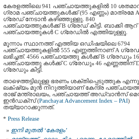
കേരളത്തിലെ 941 പഞ്ചായത്തുകളിൽ 10 ശതമാ
ഗ്രാമ പഞ്ചായത്തുകൾക്ക് (95 എണ്ണം) മാത്രമേ 
ഗ്രേഡ് നേടാൻ കഴിഞ്ഞുള്ളു. 840
പഞ്ചായത്തുകൾക്ക് B ഗ്രേഡ് കിട്ടി. ബാക്കി ആറ്
പഞ്ചായത്തുകൾ C ഗ്രേഡിൽ എത്തിയുള്ളൂ.
മൂന്നാം സ്ഥാനത്ത് എത്തിയ ഒഡിഷയിലെ 6794
പഞ്ചായത്തുകളിൽ 555 എണ്ണത്തിനാണ് A ഗ്രേഡ
ലഭിച്ചത്. 4566 പഞ്ചായത്തു കൾക്ക് B ഗ്രേഡും 1
പഞ്ചായത്തു കൾക്ക് C ഗ്രേഡും 46 എണ്ണത്തിന് 
ഗ്രേഡും കിട്ടി.
താഴെത്തട്ടിലുള്ള ഭരണം ശക്തിപ്പെടുത്തുക എന്നു
ലക്‌ഷ്യം മുൻ നിറുത്തിയാണ് കേന്ദ്ര പഞ്ചായത്
രാജ് മന്ത്രാലയം, പഞ്ചായത്ത് അഡ്വാൻസ് മെന്
ഇൻഡക്സ് (
Panchayat Advancement Index – PAI
)
തയ്യാറാക്കുന്നത്.
*
Press Release
ഇനി മുതൽ ‘കേരളം’