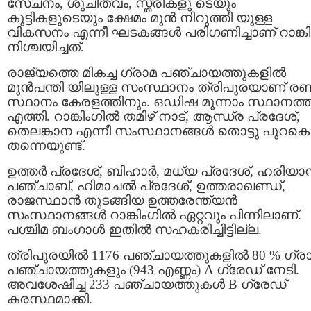
സേചനം, ശുചിത്വം, സ്ത്രീകളു ടെയും
കുട്ടികളുടെയും ക്ഷേമം മുൻ നിറുത്തി യുള്ള
വികസനം എന്നീ ഘടകങ്ങൾ പരിഗണിച്ചാണ് റാങ്കി
നിശ്ചയിച്ചത്.
രാജ്യത്തെ മികച്ച ഗ്രാമ പഞ്ചായത്തുകളിൽ
മുൻപന്തി യിലുള്ള സംസ്ഥാനം ത്രിപുരയാണ് രണ്
സ്ഥാനം കേരളത്തിനും. ഒഡിഷ മൂന്നാം സ്ഥാനത്ത
എത്തി. റാങ്കിംഗിൽ തമിഴ് നാട്, ആന്ധ്ര പ്രദേശ്,
തെലങ്കാന എന്നീ സംസ്ഥാനങ്ങൾ തൊട്ടു പുറകെ
തന്നെയുണ്ട്.
ഉത്തർ പ്രദേശ്, ബിഹാർ, മധ്യ പ്രദേശ്, ഹരിയാ
പഞ്ചാബ്, ഹിമാചൽ പ്രദേശ്, ഉത്തരാഖണ്ഡ്,
രാജസ്ഥാൻ തുടങ്ങിയ ഉത്തരേന്ത്യൻ
സംസ്ഥാനങ്ങൾ റാങ്കിംഗിൽ ഏറ്റവും പിന്നിലാണ്.
പശ്ചിമ ബംഗാൾ ഇതിൽ സഹകരിച്ചിട്ടില്ല.
ത്രിപുരയിൽ 1176 പഞ്ചായത്തുകളിൽ 80 % ഗ്ര
പഞ്ചായത്തുകളും (943 എണ്ണം) A ഗ്രേഡ് നേടി.
അവശേഷിച്ച 233 പഞ്ചായത്തുകൾ B ഗ്രേഡ്
കരസ്ഥമാക്കി.