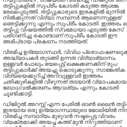
തട്ടിപ്പുകളിൽ സുപ്രീം കോടതി കടുത്ത ആശങ്ക
രേഖപ്പെടുത്തി. തട്ടിപ്പുകാരുടെ ഇരകളിൽ മുന്നിൽ
നിൽക്കുന്നത് വിദ്യാ സമ്പന്നർ ആണെന്നുള്ളത്
ഞെട്ടിക്കുന്നു എന്നും സുപ്രീം കോടതി. ഇത്തരം 
തട്ടിപ്പു വിഷയത്തിൽ സ്വമേധയാ എടുത്ത കേസ്‌
പരിഗണിച്ചു കൊണ്ടാണ് സുപ്രീം കോടതി ഈ
അഭിപ്രായ പ്രകടനം നടത്തിയത്.
വിരമിച്ച ഉദ്യോഗസ്ഥർ, വിവിധ പ്രൊഫഷണലു
അദ്ധ്യാപകർ തുടങ്ങി ഉന്നത വിദ്യാഭ്യാസം
ഉള്ളവർ പോലും ഭയപ്പെട്ട് ലക്ഷക്കണക്കിന് രൂപ
തട്ടിപ്പുകാർക്ക് അയച്ചു കൊടുക്കുന്നു. സാങ്കേതിക
വിദ്യയെക്കുറിച്ച് അറിവുള്ളവർ ഇത്തരം
ചതിക്കുഴികളിൽ വീഴുന്നത് തടയാൻ വ്യാപകമായ
ബോധവൽക്കരണം ആവശ്യം എന്നും കോടതി
ചൂണ്ടിക്കാട്ടി.
ഡിജിറ്റൽ അറസ്റ്റ് എന്ന പേരിൽ ഓൺ ലൈൻ തട്ടിപ്
ഇരയായ ഒരു ഉദ്യോഗസ്ഥയുടെ ജോലിയിൽ നിന്
വിരമിച്ച സമ്പാദ്യം മുഴുവൻ നഷ്ടപ്പെട്ട വിവരം
വ്യക്തമാക്കി അയച്ച കത്ത് മുൻ നിറുത്തിയാണ്