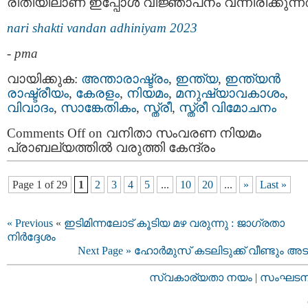
രീതിയിലാണ് ഇപ്പോൾ വിജ്ഞാപനം വന്നിരിക്കുന്നത
nari shakti vandan adhiniyam 2023
-
pma
വായിക്കുക:
അന്താരാഷ്ട്രം
,
ഇന്ത്യ
,
ഇന്ത്യന്‍
രാഷ്ട്രീയം
,
കേരളം
,
നിയമം
,
മനുഷ്യാവകാശം
,
വിവാദം
,
സാങ്കേതികം
,
സ്ത്രീ
,
സ്ത്രീ വിമോചനം
Comments Off
on വനിതാ സംവരണ നിയമം
പ്രാബല്യത്തിൽ വരുത്തി കേന്ദ്രം
Page 1 of 29
1
2
3
4
5
...
10
20
...
»
Last »
« Previous
«
ഇടിമിന്നലോട് കൂടിയ മഴ വരുന്നു : ജാഗ്രതാ
നിർദ്ദേശം
Next Page »
ഹോര്‍മുസ് കടലിടുക്ക് വീണ്ടും അടച
സ്വകാര്യതാ നയം
|
സംഘടനാ 