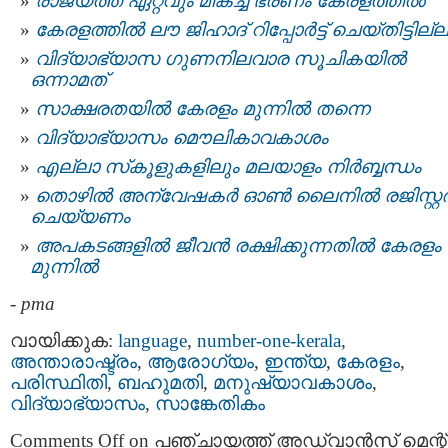
രാജ്യത്ത് ഏറ്റവും മികച്ച ഭരണം കേരളത്തിൽ
കേരളത്തില്‍ ലൗ ജിഹാദ് റിപ്പോര്‍ട്ട് ചെയ്തിട്ടില്ല
വിദ്യാഭ്യാസ ഗുണനിലവാര സൂചികയില്‍
ഒന്നാമത്
സാക്ഷരതയില്‍ കേരളം മുന്നില്‍ തന്നെ
വിദ്യാഭ്യാസം മൌലികാവകാശം
എല്ലാ സ്‌കൂളുകളിലും മലയാളം നിര്‍ബ്ബന്ധം
തൊഴില്‍ അന്വേഷകര്‍ ഓൺ ലൈനില്‍ രജിസ്റ്റര്
ചെയ്യണം
അപകടങ്ങളിൽ ജീവൻ രക്ഷിക്കുന്നതിൽ കേരളം
മുന്നിൽ
-
pma
വായിക്കുക:
language
,
number-one-kerala
,
അന്താരാഷ്ട്രം
,
ആരോഗ്യം
,
ഇന്ത്യ
,
കേരളം
,
പരിസ്ഥിതി
,
ബഹുമതി
,
മനുഷ്യാവകാശം
,
വിദ്യാഭ്യാസം
,
സാങ്കേതികം
Comments Off
on പഞ്ചായത്ത് അഡ്വാൻസ് മെന്റ്