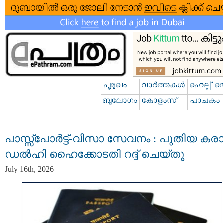
പാസ്സ്പോർട്ട്-വിസാ സേവനം : പുതിയ കര
ഡൽഹി ഹൈക്കോടതി റദ്ദ് ചെയ്തു
July 16th, 2026