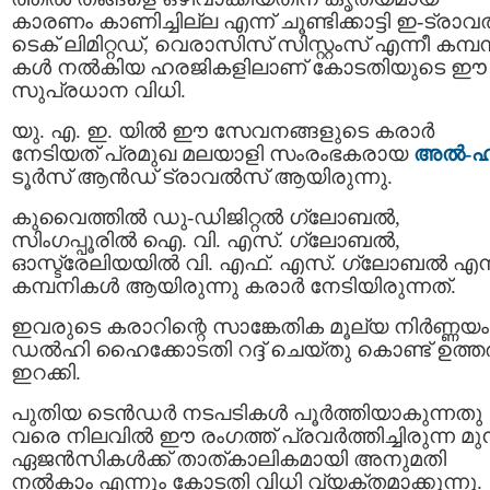
കാരണം കാണിച്ചില്ല എന്ന് ചൂണ്ടിക്കാട്ടി ഇ-ട്രാ
ടെക് ലിമിറ്റഡ്, വെരാസിസ് സിസ്റ്റംസ് എന്നീ കമ്പ
കൾ നൽകിയ ഹരജികളിലാണ് കോടതിയുടെ ഈ
സുപ്രധാന വിധി.
യു. എ. ഇ. യിൽ ഈ സേവനങ്ങളുടെ കരാർ
നേടിയത് പ്രമുഖ മലയാളി സംരംഭകരായ
അൽ-ഹിന
ടൂർസ് ആൻഡ് ട്രാവൽസ് ആയിരുന്നു.
കുവൈത്തിൽ ഡു-ഡിജിറ്റൽ ഗ്ലോബൽ,
സിംഗപ്പൂരിൽ ഐ. വി. എസ്. ഗ്ലോബൽ,
ഓസ്ട്രേലിയയിൽ വി. എഫ്. എസ്. ഗ്ലോബൽ എന്
കമ്പനികൾ ആയിരുന്നു കരാർ നേടിയിരുന്നത്.
ഇവരുടെ കരാറിന്റെ സാങ്കേതിക മൂല്യ നിർണ്ണയം
ഡൽഹി ഹൈക്കോടതി റദ്ദ് ചെയ്തു കൊണ്ട് ഉത്ത
ഇറക്കി.
പുതിയ ടെൻഡർ നടപടികൾ പൂർത്തിയാകുന്നതു
വരെ നിലവിൽ ഈ രംഗത്ത് പ്രവർത്തിച്ചിരുന്ന മ
ഏജൻസികൾക്ക് താത്കാലികമായി അനുമതി
നൽകാം എന്നും കോടതി വിധി വ്യക്തമാക്കുന്നു.