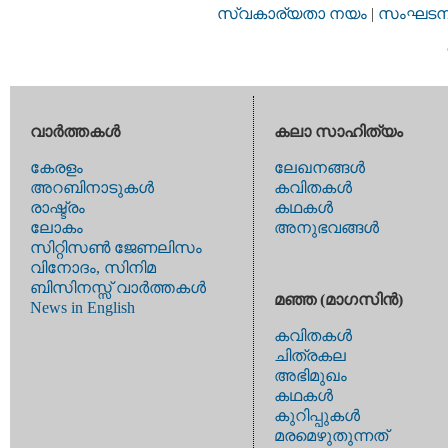
സ്വകാര്യതാ നയം
|
സംഘടനാ 
വാര്‍ത്തകള്‍
കലാ സാഹിത്യം
കേരളം
ലേഖനങ്ങള്‍
അറബിനാടുകള്‍
കവിതകള്‍
രാഷ്ട്രം
കഥകള്‍
ലോകം
അനുഭവങ്ങള്‍
സിറ്റിസണ്‍ ജേണലിസം
വിനോദം, സിനിമ
ബിസിനസ്സ് വാര്‍ത്തകള്‍
മഞ്ഞ (മാഗസിന്‍)
News in English
കവിതകള്‍
ചിത്രകല
അഭിമുഖം
കഥകള്‍
കുറിപ്പുകള്‍
മരമെഴുതുന്നത്