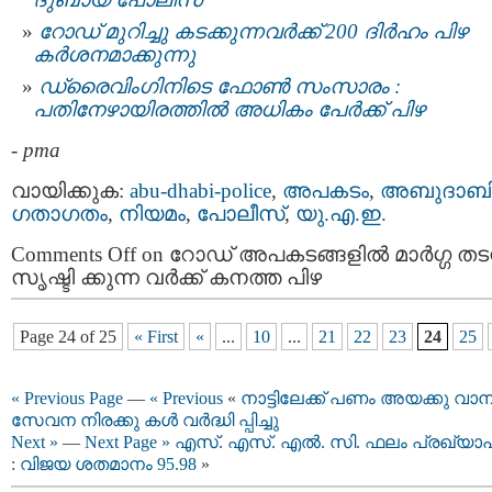
റോഡ് മുറിച്ചു കടക്കുന്നവര്‍ക്ക് 200 ദിര്‍ഹം പിഴ
കര്‍ശനമാക്കുന്നു
ഡ്രൈവിംഗിനിടെ ഫോണ്‍ സംസാരം :
പതിനേഴായിരത്തില്‍ അധികം പേര്‍ക്ക് പിഴ
-
pma
വായിക്കുക:
abu-dhabi-police
,
അപകടം
,
അബുദാബ
ഗതാഗതം
,
നിയമം
,
പോലീസ്
,
യു.എ.ഇ.
Comments Off
on റോഡ് അപകടങ്ങളില്‍ മാർഗ്ഗ തടസ
സൃഷ്ടി ക്കുന്ന വർക്ക് കനത്ത പിഴ
Page 24 of 25
« First
«
...
10
...
21
22
23
24
25
« Previous Page
—
« Previous
«
നാട്ടിലേക്ക് പണം അയക്കു വാന
സേവന നിരക്കു കള്‍ വര്‍ദ്ധി പ്പിച്ചു
Next »
—
Next Page »
എസ്. എസ്. എൽ. സി. ഫലം പ്രഖ്യാപി
: വിജയ ശതമാനം 95.98
»