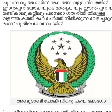
ചുവന്ന വൃത്ത ത്തിന് അകത്ത് വെള്ള നിറ ത്തില്‍
ഈന്തപ്പന യോല യുടെ മാതൃക യും ഈന്ത പ്പന യി
രണ്ട് കാലു കളിലും പരമ്പരാ ഗത രീതി യിലുള്ള
വളഞ്ഞ കത്തി കള്‍ ചേര്‍ത്ത് നില്‍ക്കുന്ന വേട്ട പ്പരുന
മാണ് പുതിയ ലോഗോ യിൽ.
അബുദാബി പോലീസിന്റെ പഴയ ലോഗോ
(പച്ച നിറത്തിലെ വൃത്താകൃതി യിലുള്ള പനയോല