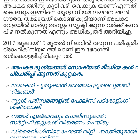
അപകട ത്തിനു കൂടി വഴി വെക്കുക യാണ് എന്നത്
കൊണ്ടും ഇങ്ങിനെ യുള്ള നിയമ ലംഘന ങ്ങൾ
ഗൗരവ തരമായത് കൊണ്ട് കൂടിയാണ് അപകട
വേളയിൽ മാർഗ്ഗ തടസ്സം സൃഷ്ടി ക്കുന്ന വർക്ക് കന
പിഴ നൽകുന്നത് എന്നും അധികൃതർ അറിയിച്ചു.
2017 ജൂലായ്‌ 15 മുതൽ നിലവിൽ വരുന്ന പരിഷ്കരിച്
ട്രാഫിക് നിയമ ത്തിലാണ് ഈ ഭേദഗതി
ഉൾക്കൊള്ളിച്ചിരിക്കുന്നത്.
അപകട ദൃശ്യങ്ങൾ സോഷ്യൽ മീഡിയ കൾ വ
പ്രചരിപ്പി ക്കുന്നത് കുറ്റകരം
രേഖകള്‍ പുതുക്കാന്‍ ഓര്‍മ്മപ്പെടുത്തലുമായി
‘റിമംബര്‍’
സ്കൂള്‍ പരിസരങ്ങളില്‍ പോലീസ് പട്രോളിംഗ്
ശക്തമാക്കി
നമ്മൾ എല്ലാവരും പോലീസുകാർ :
സര്‍ട്ടിഫിക്കറ്റുകള്‍ വിതരണം ചെയ്തു
ഡ്രൈവിംഗിനിടെ ഫോണ്‍ വിളി : താക്കീതുമായി
ദുബായ് പോലീസ്