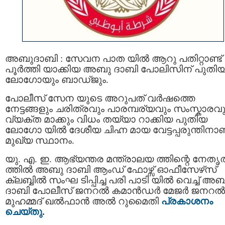
അബുദാബി : സേവന പാത യിൽ ആറു പതിറ്റാണ്ട്
പൂർത്തി യാക്കിയ അബു ദാബി പോലിസിന് പുതി
ലോഗോയും ബാഡ്ജും.
പോലീസ് സേന യുടെ അറുപത് വർഷത്തെ
നേട്ടങ്ങളും ചരിത്രവും പാരമ്പര്യവും സംസ്കാരവു
വ്യക്ത മാക്കും വിധം തയ്യാ റാക്കിയ പുതിയ
ലോഗോ യിൽ ദേശീയ ചിഹ്ന മായ വേട്ടപ്പരുന്തിനാ
മുഖ്യ സ്ഥാനം.
യു. എ. ഇ. ആഭ്യന്തര മന്ത്രാലയ ത്തിന്റെ നേതൃ
ത്തിൽ അബു ദാബി ആംഡ് ഫോഴ്സ് ഓഫീസേഴ്‌സ്
ക്ലബ്ബിൽ സംഘ ടിപ്പിച്ച പരി പാടി യിൽ വെച്ച് അ
ദാബി പോലീസ് ജനറല്‍ കമാന്‍ഡര്‍ മേജർ ജനറൽ
മുഹമ്മദ് ഖൽഫാൻ അൽ റുമൈതി
പ്രകാശനം
ചെയ്തു
.