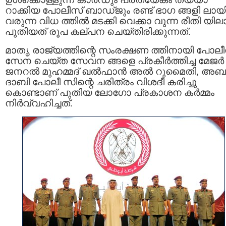
റാക്കിയ പോലീസ് ബാഡ്ജും രണ്ട് ഭാഗ ങ്ങളി ലായ
വരുന്ന വിധ ത്തില്‍ മടക്കി വെക്കാ വുന്ന രീതി യി
പുതിയത് രൂപ കല്പന ചെയ്തിരിക്കുന്നത്.
മാതൃ രാജ്യത്തിന്റെ സംരക്ഷണ ത്തിനായി പോലീ
സേന ചെയ്ത സേവന ങ്ങളെ പ്രകീർത്തിച്ച മേജർ
ജനറൽ മുഹമ്മദ് ഖൽഫാൻ അൽ റുമൈതി, അബ
ദാബി പോലീ സിന്റെ ചരിത്രം വിശദീ കരിച്ചു
കൊണ്ടാണ് പുതിയ ലോഗോ പ്രകാശന കർമ്മം
നിർവ്വഹിച്ചത്.