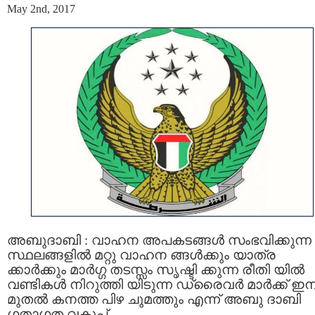
May 2nd, 2017
അബുദാബി : വാഹന അപകടങ്ങൾ സംഭവിക്കുന്ന
സ്ഥലങ്ങളിൽ മറ്റു വാഹന ങ്ങൾക്കും യാത്ര
ക്കാർക്കും മാർഗ്ഗ തടസ്സം സൃഷ്ടി ക്കുന്ന രീതി യിൽ
വണ്ടികൾ നിറുത്തി യിടുന്ന ഡ്രൈവർ മാർക്ക് ഇന
മുതൽ കനത്ത പിഴ ചുമത്തും എന്ന് അബു ദാബി
ഗതാഗത വകുപ്പ്.