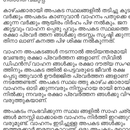
കാഴ്ചക്കാരായി അപകട സ്ഥലങ്ങളില്‍ തടിച്ചു കൂട
വർക്കും അപകടം കാണുവാൻ വാഹനം പതുക്കെ 
ക്കുന്ന വർക്കും ആയിരം ദിർഹം പിഴ നൽകും. ജന
ക്കൂട്ടവും വാഹന പ്പെരു പ്പവും അപകട സ്ഥലത്തെ
രക്ഷാ പ്രവർ ത്തന ങ്ങൾക്കു തടസ്സം സൃഷ്ടി ക്കുന്
തിനാ ലാണ് കനത്ത പിഴ ശിക്ഷ നൽകുന്നത്.
വാഹന അപകടങ്ങൾ നടന്നാൽ അടിയന്തരമായി
വേണ്ടതു രക്ഷാ പ്രവർത്തന ങ്ങളാണ്. സിവിൽ
ഡിഫൻസ് വാഹന ങ്ങള്‍ക്കും രക്ഷാ ദൗത്യ സം
ത്തിനും അപകട ത്തിൽ പെട്ടവരുടെ ജീവൻ രക്ഷ
പ്പെടു ത്തുവാൻ ഊർജ്ജിത പ്രവർത്തന ങ്ങളാണ്
നടത്തേണ്ടത്. അപകട സ്ഥല ത്തു കാഴ്ച ക്കാരായ
വാഹനം ഓടി ക്കുന്നവരും നിസ്സഹായ രായി നോക്ക
നിൽക്കു ന്നവരും രക്ഷാ പ്രവർത്തന ങ്ങൾക്കു വിഘ
വരുത്തുകയാണ്.
അപകടം സംഭവിക്കുന്ന സ്ഥല ങ്ങളിൽ സാഹ ചര്
ങ്ങൾ മനസ്സി ലാക്കാതെ വാഹനം നിർത്തി ഇറങ്ങുന
വരുമുണ്ട്. വാഹനം ഇടിച്ചുള്ള അപകട ങ്ങൾക്കും
ഇത്തരക്കാർ ഇരയാകാറുണ്ട്. ഒരു അപകടം മറ്റൊ