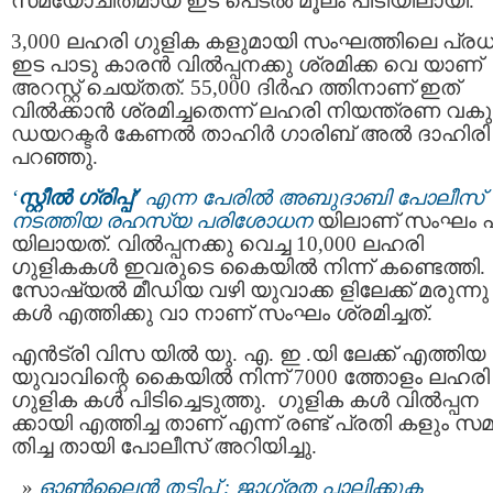
സമയോചിതമായ ഇട പെടല്‍ മൂലം പിടിയിലായി.
3,000 ലഹരി ഗുളിക കളുമായി സംഘത്തിലെ പ്ര
ഇട പാടു കാരന്‍ വില്‍പ്പനക്കു ശ്രമിക്ക വെ യാണ്
അറസ്റ്റ് ചെയ്തത്. 55,000 ദിര്‍ഹ ത്തിനാണ് ഇത്
വില്‍ക്കാന്‍ ശ്രമിച്ചതെന്ന് ലഹരി നിയന്ത്രണ വകുപ്
ഡയറക്ടര്‍ കേണല്‍ താഹിര്‍ ഗാരിബ് അല്‍ ദാഹിരി
പറഞ്ഞു.
‘
സ്റ്റീല്‍ ഗ്രിപ്പ്’
എന്ന പേരില്‍ അബുദാബി പോലീസ്
നടത്തിയ രഹസ്യ പരിശോധന
യിലാണ് സംഘം പ
യിലായത്. വില്‍പ്പനക്കു വെച്ച 10,000 ലഹരി
ഗുളികകള്‍ ഇവരുടെ കൈയില്‍ നിന്ന് കണ്ടെത്തി.
സോഷ്യല്‍ മീഡിയ വഴി യുവാക്ക ളിലേക്ക് മരുന്നു
കള്‍ എത്തിക്കു വാ നാണ് സംഘം ശ്രമിച്ചത്.
എന്‍ട്രി വിസ യില്‍ യു. എ. ഇ .യി ലേക്ക് എത്തിയ
യുവാവിന്റെ കൈയില്‍ നിന്ന് 7000 ത്തോളം ലഹരി
ഗുളിക കള്‍ പിടിച്ചെടുത്തു. ഗുളിക കള്‍ വില്‍പ്പന
ക്കായി എത്തിച്ച താണ് എന്ന് രണ്ട് പ്രതി കളും സമ
തിച്ച തായി പോലീസ് അറിയിച്ചു.
ഓണ്‍ലൈന്‍ തട്ടിപ്പ് : ജാഗ്രത പാലിക്കുക