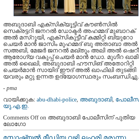
അബുദാബി എക്സിക്യൂട്ടിവ് കൗൺസിൽ
സെക്രട്ടറി ജനറൽ ഡോക്ടർ അഹമ്മദ് മുബാറക്
അൽ മസ്‌റൂയി, എക്സികുട്ടീവ് കമ്മിറ്റി ബ്യുറോ
ചെയർ മാൻ ജാസിം മുഹമ്മദ് ബു അതാബാ അൽ
സഅബി, മേജർ ജനറൽ മഖ്‌തൂം അലി അൽ ഷെറീ
ആരോഗ്യ വകുപ്പ് ചെയര്‍ മാന്‍ ഡോ. മുഗീറ ഖാമ
അല്‍ ഖൈലി, അബുദാബി ഹൗസിങ് അതോറിറ്റി
ചെയര്‍മാന്‍ സായിദ് ഈദ് അല്‍ ഖാഫിലി തുടങ്ങി
യവരും മറ്റു ഉന്നത ഉദ്യോഗസ്ഥരും സംബന്ധിച്ചു.
-
pma
വായിക്കുക:
abu-dhabi-police
,
അബുദാബി
,
പോലീസ
യു.എ.ഇ.
Comments Off
on അബുദാബി പോലീസിന് പുതിയ
ലോഗോ
സോഷ്യല്‍ മീഡിയ വഴി ലഹരി മരുന്നു