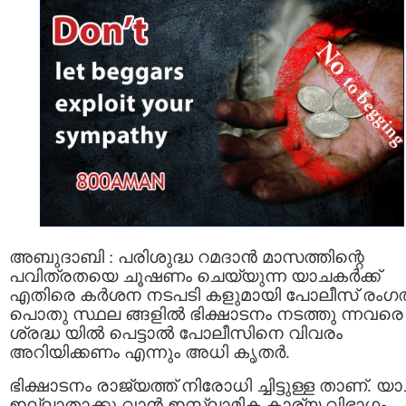
അബുദാബി : പരിശുദ്ധ റമദാൻ മാസത്തിന്റെ
പവിത്രതയെ ചൂഷണം ചെയ്യുന്ന യാചകർക്ക്
എതിരെ കർശന നടപടി കളുമായി പോലീസ് രംഗത്
പൊതു സ്ഥല ങ്ങളിൽ ഭിക്ഷാടനം നടത്തു ന്നവരെ
ശ്രദ്ധ യിൽ പെട്ടാൽ പോലീസിനെ വിവരം
അറിയിക്കണം എന്നും അധി കൃതർ.
ഭിക്ഷാടനം രാജ്യത്ത് നിരോധി ച്ചിട്ടുള്ള താണ്. 
ഇല്ലാതാക്കു വാൻ ഇസ്‌ലാമിക കാര്യ വിഭാഗം,