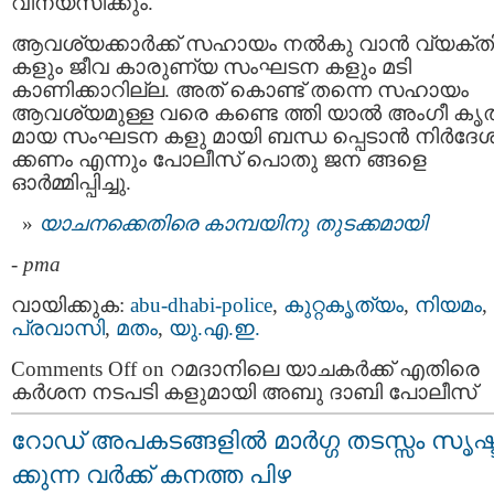
വിന്യസിക്കും.
ആവശ്യക്കാർക്ക് സഹായം നല്‍കു വാന്‍ വ്യക്ത
കളും ജീവ കാരുണ്യ സംഘടന കളും മടി
കാണിക്കാറില്ല. അത് കൊണ്ട് തന്നെ സഹായം
ആവശ്യമുള്ള വരെ കണ്ടെ ത്തി യാൽ അംഗീ കൃ
മായ സംഘടന കളു മായി ബന്ധ പ്പെടാന്‍ നിര്‍ദേശ
ക്കണം എന്നും പോലീസ് പൊതു ജന ങ്ങളെ
ഓർമ്മിപ്പിച്ചു.
യാചനക്കെതിരെ കാമ്പയിനു തുടക്കമായി
-
pma
വായിക്കുക:
abu-dhabi-police
,
കുറ്റകൃത്യം
,
നിയമം
,
പ്രവാസി
,
മതം
,
യു.എ.ഇ.
Comments Off
on റമദാനിലെ യാചകർക്ക് എതിരെ
കർശന നടപടി കളുമായി അബു ദാബി പോലീസ്
റോഡ് അപകടങ്ങളില്‍ മാർഗ്ഗ തടസ്സം സൃഷ്ട
ക്കുന്ന വർക്ക് കനത്ത പിഴ