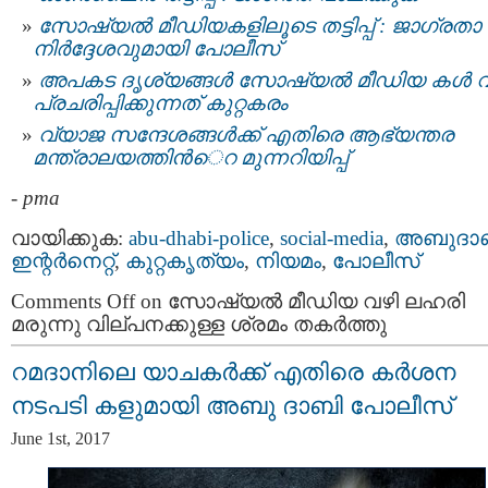
സോഷ്യല്‍ മീഡിയകളിലൂടെ തട്ടിപ്പ് : ജാഗ്രതാ
നിര്‍ദ്ദേശവുമായി പോലീസ്
അപകട ദൃശ്യങ്ങൾ സോഷ്യൽ മീഡിയ കൾ വ
പ്രചരിപ്പിക്കുന്നത് കുറ്റകരം
വ്യാജ സന്ദേശങ്ങള്‍ക്ക് എതിരെ ആഭ്യന്തര
മന്ത്രാലയത്തിന്‍െറ മുന്നറിയിപ്പ്
-
pma
വായിക്കുക:
abu-dhabi-police
,
social-media
,
അബുദാ
ഇന്റര്‍നെറ്റ്‌
,
കുറ്റകൃത്യം
,
നിയമം
,
പോലീസ്
Comments Off
on സോഷ്യല്‍ മീഡിയ വഴി ലഹരി
മരുന്നു വില്പനക്കുള്ള ശ്രമം തകര്‍ത്തു
റമദാനിലെ യാചകർക്ക് എതിരെ കർശന
നടപടി കളുമായി അബു ദാബി പോലീസ്
June 1st, 2017