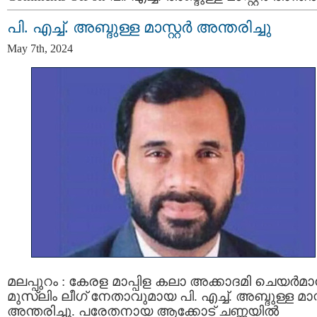
പി. എച്ച്. അബ്ദുള്ള മാസ്റ്റർ അന്തരിച്ചു
May 7th, 2024
മലപ്പുറം : കേരള മാപ്പിള കലാ അക്കാദമി ചെയര്‍മാ
മുസ്ലിം ലീഗ് നേതാവുമായ പി. എച്ച്. അബ്ദുള്ള മാസ്റ്
അന്തരിച്ചു. പരേതനായ ആക്കോട് ചണ്ണയില്‍