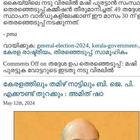
കൈയ്യിലെ നടു വിരലില്‍ മഷി പുരട്ടാന്‍ സംസ്
തെരഞ്ഞെടുപ്പ് കമ്മീഷന്‍ തീരുമാനിച്ചത്. 49 തദ്ദേ
സ്ഥാപന വാര്‍ഡുകളിലേക്കാണ് ഈ മാസം 30 ന് 
തെരഞ്ഞെടുപ്പ് നടക്കുന്നത്.
-
pma
വായിക്കുക:
general-election-2024
,
kerala-government-
,
കേരള രാഷ്ട്രീയം
,
തിരഞ്ഞെടുപ്പ്
,
സാമൂഹികം
Comments Off
on തദ്ദേശ ഉപ തെരഞ്ഞെടുപ്പ് : മഷി
പുരട്ടുക വോട്ടറുടെ ഇടതു നടു വിരലില്‍
കേരളത്തിലും തമിഴ്‌ നാട്ടിലും ബി. ജെ. പി.
എക്കൗണ്ട് തുറക്കും : അമിത് ഷാ
May 12th, 2024