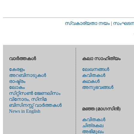
സ്വകാര്യതാ നയം
|
സംഘടനാ 
വാര്‍ത്തകള്‍
കലാ സാഹിത്യം
കേരളം
ലേഖനങ്ങള്‍
അറബിനാടുകള്‍
കവിതകള്‍
രാഷ്ട്രം
കഥകള്‍
ലോകം
അനുഭവങ്ങള്‍
സിറ്റിസണ്‍ ജേണലിസം
വിനോദം, സിനിമ
ബിസിനസ്സ് വാര്‍ത്തകള്‍
മഞ്ഞ (മാഗസിന്‍)
News in English
കവിതകള്‍
ചിത്രകല
അഭിമുഖം