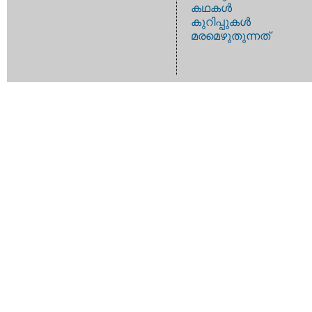
കഥകള്‍
കുറിപ്പുകള്‍
മരമെഴുതുന്നത്