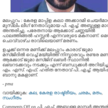
മലപ്പുറം : കേരള മാപ്പിള കലാ അക്കാദമി ചെയര്‍മാ
മുസ്ലിം ലീഗ് നേതാവുമായ പി. എച്ച്. അബ്ദുള്ള മാസ്റ്
അന്തരിച്ചു. പരേതനായ ആക്കോട് ചണ്ണയില്‍
പാലത്തിങ്ങല്‍ ഹസ്സൻ എന്നവരുടെ മകനാണ്. മെയ
ചൊവ്വാഴ്ച രാവിലെയാണ് മരണം.
ഉച്ചക്ക് ഒന്നര മണിക്ക് മലപ്പുറം കാരാട് ജുമാ
മസ്ജിദിൽ വെച്ച് മയ്യിത്ത് നിസ്കാരവും രണ്ടര മണി
ആക്കോട് ജുമാ മസ്ജിദ് ഖബര്‍ സ്ഥാനിൽ
ഖബറടക്കവും നടക്കും എന്ന് ബന്ധുക്കൾ അറിയിച്ച
എം. എസ്. എഫ്. ഹരിത നേതാവ് പി..എച്ച്. ആയി
ബാനു മകളാണ്.
-
pma
വായിക്കുക:
കല
,
കേരള രാഷ്ട്രീയം
,
ചരമം
,
മതം
,
സംഗീതം
Comments Off
on പി. എച്ച്. അബ്ദുള്ള മാസ്റ്റർ അന്തരി