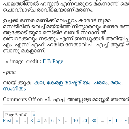
പാലത്തിങ്ങല്‍ ഹസ്സൻ എന്നവരുടെ മകനാണ്. മെയ
ചൊവ്വാഴ്ച രാവിലെയാണ് മരണം.
ഉച്ചക്ക് ഒന്നര മണിക്ക് മലപ്പുറം കാരാട് ജുമാ
മസ്ജിദിൽ വെച്ച് മയ്യിത്ത് നിസ്കാരവും രണ്ടര മണി
ആക്കോട് ജുമാ മസ്ജിദ് ഖബര്‍ സ്ഥാനിൽ
ഖബറടക്കവും നടക്കും എന്ന് ബന്ധുക്കൾ അറിയിച്ച
എം. എസ്. എഫ്. ഹരിത നേതാവ് പി..എച്ച്. ആയി
ബാനു മകളാണ്.
image credit :
F B Page
-
pma
വായിക്കുക:
കല
,
കേരള രാഷ്ട്രീയം
,
ചരമം
,
മതം
,
സംഗീതം
Comments Off
on പി. എച്ച്. അബ്ദുള്ള മാസ്റ്റർ അന്തരി
Page 5 of 41
«
First
«
...
3
4
5
6
7
...
10
20
30
...
»
Last »