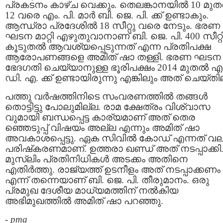
പ്രകടനം കാഴ്ച വെക്കും. തെലങ്കാനയില്‍ 10 മുതല
12 വരെ എം. പി. മാര്‍ ബി. ജെ. പി. ക്ക് ഉണ്ടാകും.
ആന്ധ്രാ പ്രദേശില്‍ 18 സീറ്റു വരെ നേടും. ഭരണ
ഘടന മാറ്റി എഴുതുവാനാണ് ബി. ജെ. പി. 400 സീറ്റി
കൂടുതല്‍ ആവശ്യപ്പെടുന്നത് എന്ന പ്രതിപക്ഷ
ആരോപണങ്ങളെ അമിത് ഷാ തള്ളി. ഭരണ ഘടന
ഭേദഗതി ചെയ്യാനുള്ള ഭൂരിപക്ഷം 2014 മുതല്‍ എന
ഡി. എ. ക്ക്‌ ഉണ്ടായിരുന്നു എങ്കിലും അത് ചെയ്തി
പത്തു വര്‍ഷത്തിനിടെ സംവരണത്തില്‍ തങ്ങള്‍
തൊട്ടിട്ടു പോലുമില്ല. രാമ ക്ഷേത്രം വിശ്വാസ
വുമായി ബന്ധപ്പെട്ട കാര്യമാണ് അത് തെര
ഞ്ഞെടുപ്പ് വിഷയം അല്ല എന്നും അമിത് ഷാ
അവകാശപ്പെട്ടു. ഏക സിവില്‍ കോഡ് എന്നത് വ
പരിഷ്‌കരണമാണ്. ഉത്തരാ ഖണ്ഡ് അത് നടപ്പാക്കി
മുസ്ലിം പ്രതിനിധികള്‍ അടക്കം അതിനെ
എതിര്‍ത്തു. രാജ്യത്ത് ഉടനീളം അത് നടപ്പാക്കണം
എന്ന് തന്നെയാണ് ബി. ജെ. പി. തീരുമാനം. ഒരു
പ്രമുഖ ദേശീയ മാധ്യമത്തിന് നല്‍കിയ
അഭിമുഖത്തില്‍ അമിത് ഷാ പറഞ്ഞു.
-
pma