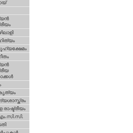
യ്‌
യന്‍
്രീയം
ിലാളി
ിത്യം
ൂഹ്യക്ഷേമം
ീതം
യന്‍
്രീയ
ക്കള്‍
ം
റകൃത്യം
്യശാസ്ത്രം
 രാഷ്ട്രീയം
എം.സി.സി.
തി
‍പ്പുകള്‍