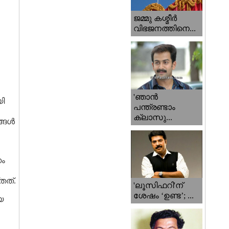
ജമ്മു കശ്മീ‍ർ
വിഭജനത്തിനെ...
'ഞാന്‍
ി
പന്ത്രണ്ടാം
ക്ലാസു...
ങ്ങൾ
ണം
ത്.
'ലൂസിഫറി'ന്
ശേഷം ‘ഉണ്ട’; ...
െ