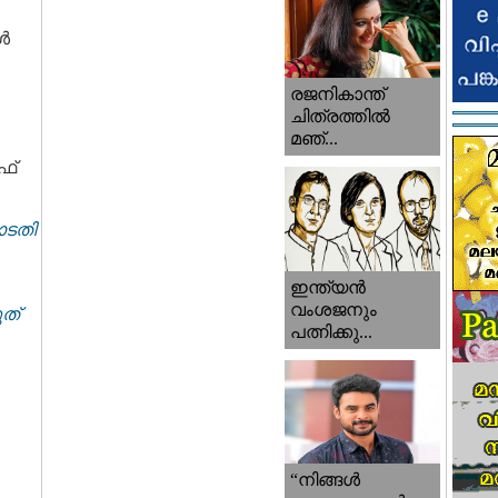
്‍
രജനികാന്ത്
ചിത്രത്തിൽ
മഞ്...
ഫ്
ോടതി
ഇന്ത്യൻ
വംശജനും
്‌
പത്നിക്കു...
“നിങ്ങള്‍