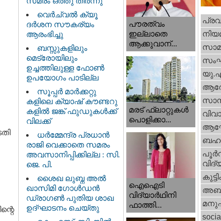
സമരം ഒത്തു തീർന്നു
വെര്‍ച്വല്‍ ക്യൂ
പ്ര
പൗരത്വം
ദര്‍ശന സൗകര്യം
നിയ
ഇല്ലാതെ
ആരംഭിച്ചു
ആക്കുവാന്...
സാമ
ബസ്സുകളിലും
മെട്രോയിലും
സം
ഉച്ചത്തിലുള്ള ഫോൺ
യു.
ഉപയോഗം പാടില്ല
ആര
സൂപ്പർ മാർക്കറ്റു
സാമ്
കളിലെ ക്യാഷ് കൗണ്ടറു
മരട് ഫ്ലാറ്റുകൾ
കളിൽ ജങ്ക് ഫുഡുകൾക്ക്
വിവാ
പൊളിക്കാ...
വിലക്ക്
ആഘ
ടതി
ധര്‍മ്മേന്ദ്ര പ്രധാൻ
ബഹു
രാജി വെക്കാതെ സമരം
പൂര്‍
അവസാനിപ്പിക്കില്ല : സി.
വിദ്യ
ജെ. പി.
കുട്ട
ശൈഖ ലുബ്ന അൽ
ഐഐടി
ഖാസിമി ഗോൾഡൻ
അബു
വിദ്യാര്‍ഥിനി
ഡ്രാഗൺ പുതിയ ശാഖ
മനു
ഫാത്തി...
ഉദ്ഘാടനം ചെയ്തു
ന്റെ
socia