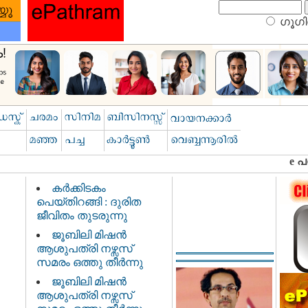
ഗൂഗിള
കർക്കിടകം
പെയ്തിറങ്ങി : ദുരിത
ജീവിതം തുടരുന്നു
ജൂബിലി മിഷൻ
ആശുപത്രി നഴ്സസ്
സമരം ഒത്തു തീർന്നു
ജൂബിലി മിഷൻ
ആശുപത്രി നഴ്സസ്