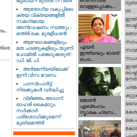
വെനീസില്‍
ജൂലായ് 9 മുതൽ 19 വരെ
ദുബാ
വെള്ളപ്പൊക്കം...
ആരോഗ്യ വകുപ്പിലെ
nri
ക്രയ വിക്രയങ്ങളിൽ
ഇന്ത്
സമഗ്രമായ
രാഷ്ട
അന്വേഷണം നടത്തും :
രം
,
മന്ത്രി കെ. മുരളീധരൻ
തൊഴ
സാഹ
ആഘോഷങ്ങളിലും
എയര്‍
തിരെ
മത ചടങ്ങുകളിലും യൂണി
സാമ
ഇന്ത്യയും ഭാരത്
ഫോമിൽ പങ്കെടുക്കരുത് :
സംഗ
പെട...
ഡി. ജി. പി.
ഇന്ത്
അർമേനിയയിലേക്ക്
രാഷ്ട
ഇനി വിസ വേണം
നേതാ
പാസ്‌പോർട്ട്
ചരമ
നിരക്കുകൾ വർദ്ധിച്ചു
കുറ്
വിഴിഞ്ഞം അദാനി
ജോണ്‍
വൈദ
ഓഹരി കൈമാറ്റം:
എബ്രഹാം
സർക്കാർ
കേരള
സ്മാരക ഹ്രസ...
പരിശോധിക്കുമെന്ന്
കെ.
മുഖ്യമന്ത്രി
കോട
എതിര്