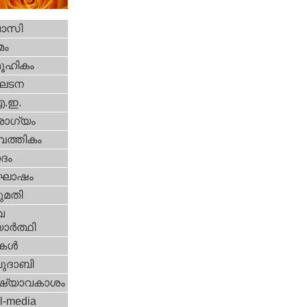
വാസി
മം
ൂഹികം
ഘടന
എ.ഇ.
ോഗ്യം
പത്തികം
ദം
ോഷം
മതി
വ
ാര്‍ത്ഥി
ികള്‍
ദാബി
ഷ്യാവകാശം
l-media