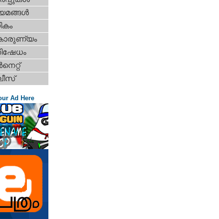
യമങ്ങള്‍
ികം
കാരുണ്യം
തിഷേധം
‍നെറ്റ്‌
ീസ്
our Ad Here