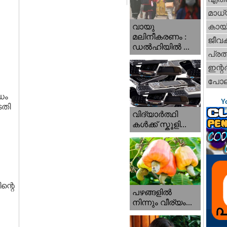
മാധ്
വായു
കായ
മലിനീകരണം :
ജീവ
ഡൽഹിയിൽ ...
പ്ര
ഇന്റര്
പോല
ിധം
Y
ടതി
വിദ്യാർത്ഥി
കൾക്ക് സ്കൂളി...
ന്റെ
പഴങ്ങളില്‍
നിന്നും വീര്യം...