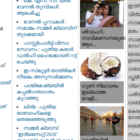
കെ. എസ്. സി. യിൽ
ഇന്ത
വേനൽ തുമ്പികൾ
ആരംഭിച്ചു
വിദ്
വേനൽ പ്പറവകൾ :
സാങ്
സമാജം സമ്മർ ക്യാമ്പിന്
്‍
മതം
ശിവാംഗി..
തുടക്കമായി
നാവികസേനയുടെ
സാമ
പാസ്സ്പോർട്ട്-വിസാ
ആദ...
സേ
സേവനം : പുതിയ കരാർ
keral
ഡൽഹി ഹൈക്കോടതി റദ്ദ്
gove
ചെയ്തു
ഫ്
ഗതാ
ഇ-സ്‌കൂട്ടർ യാത്രികർ
നിയമം അനുസരിക്കണം
സ്ത്രീ
ോടതി
പശ്ചിമേഷ്യയിൽ
വ്യ
ഗുണ നിലവാരം
കപ്പൽഗതാഗതം
ഇല്ലാത്ത
പരിസ
കുറഞ്ഞു
വെളി...
covi
്‌
ഖിദ്മ : പുതിയ
കേരള
ഭാരവാഹികളെ
നേതാ
തെരഞ്ഞെടുത്തു
expa
സമ്മർ ക്യാമ്പ്
‘ഇൻസൈറ്റ്-2026’
സാംസ