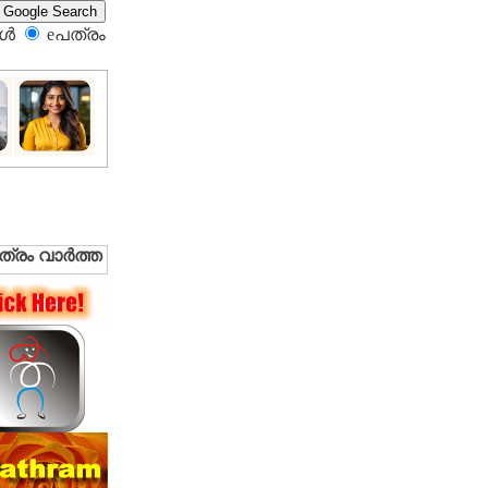
്‍
eപത്രം‍