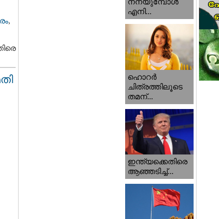
നനയുമ്പോള്‍
എനി...
രം
,
തിരെ
ഹൊറര്‍
മതി
ചിത്രത്തിലൂടെ
തമന്...
ഇന്ത്യക്കെതിരെ
ആഞ്ഞടിച്ച്...