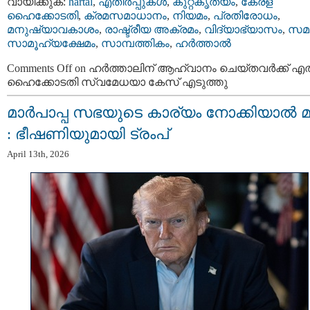
വായിക്കുക:
hartal
,
എതിര്‍പ്പുകള്‍
,
കുറ്റകൃത്യം
,
കേരള
ഹൈക്കോടതി
,
ക്രമസമാധാനം
,
നിയമം
,
പ്രതിരോധം
,
മനുഷ്യാവകാശം
,
രാഷ്ട്രീയ അക്രമം
,
വിദ്യാഭ്യാസം
,
സമ
സാമൂഹ്യക്ഷേമം
,
സാമ്പത്തികം
,
ഹര്‍ത്താല്‍
Comments Off
on ഹര്‍ത്താലിന് ആഹ്വാനം ചെയ്തവര്‍ക്ക് എ
ഹൈക്കോടതി സ്വമേധയാ കേസ് എടുത്തു
മാർപാപ്പ സഭയുടെ കാര്യം നോക്കിയാൽ 
: ഭീഷണിയുമായി ട്രംപ്
April 13th, 2026