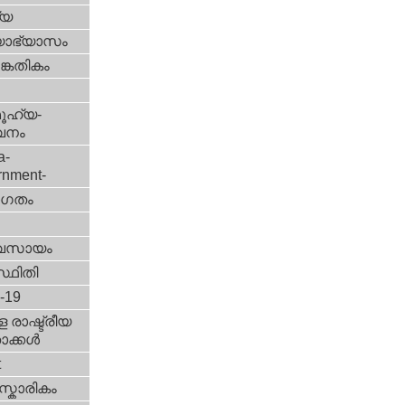
്യ
യാഭ്യാസം
കേതികം
ൂഹ്യ-
വനം
a-
rnment-
ഗതം
വസായം
്ഥിതി
d-19
 രാഷ്ട്രീയ
ക്കള്‍
t
്കാരികം