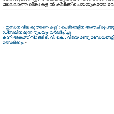
അല്ലാത്ത ലിങ്കുകളിൽ ക്ലിക്ക് ചെയ്യുകയോ വേ
«
ഇന്ധന വില കുത്തനെ കൂട്ടി : പെട്രോളിന് അഞ്ച് രൂപയു
ഡീസലിന് മൂന്ന് രൂപയും വർദ്ധിപ്പിച്ചു
കന്നി അങ്കത്തിനിറങ്ങി ടി. വി. കെ. : വിജയ് രണ്ടു മണ്ഡലങ്ങ
മത്സരിക്കും
»