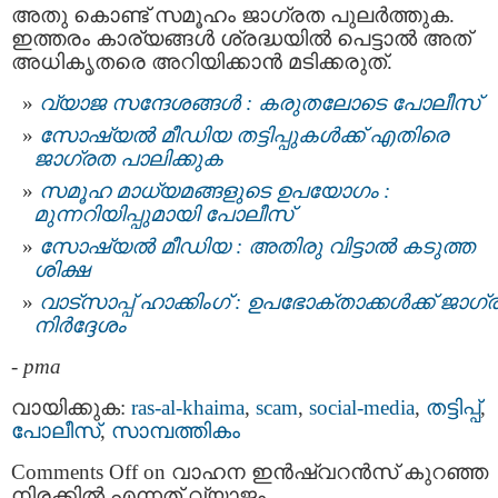
അതു കൊണ്ട് സമൂഹം ജാഗ്രത പുലർത്തുക.
ഇത്തരം കാര്യങ്ങൾ ശ്രദ്ധയിൽ പെട്ടാൽ അത്
അധികൃതരെ അറിയിക്കാൻ മടിക്കരുത്.
വ്യാജ സന്ദേശങ്ങള്‍ : കരുതലോടെ പോലീസ്
സോഷ്യൽ മീഡിയ തട്ടിപ്പുകൾക്ക് എതിരെ
ജാഗ്രത പാലിക്കുക
സമൂഹ മാധ്യമങ്ങളുടെ ഉപയോഗം :
മുന്നറിയിപ്പുമായി പോലീസ്
സോഷ്യല്‍ മീഡിയ : അതിരു വിട്ടാൽ കടുത്ത
ശിക്ഷ
വാട്സാപ്പ് ഹാക്കിംഗ് : ഉപഭോക്താക്കൾക്ക് ജാഗ
നിര്‍ദ്ദേശം
-
pma
വായിക്കുക:
ras-al-khaima
,
scam
,
social-media
,
തട്ടിപ്പ്‌
,
പോലീസ്‌
,
സാമ്പത്തികം
Comments Off
on വാഹന ഇൻഷ്വറൻസ് കുറഞ്ഞ
നിരക്കില്‍ എന്നത് വ്യാജം