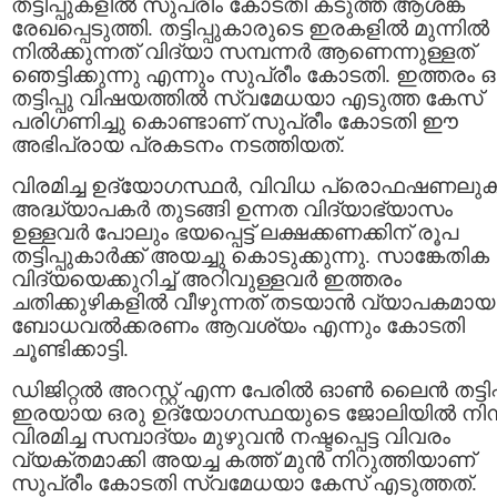
തട്ടിപ്പുകളിൽ സുപ്രീം കോടതി കടുത്ത ആശങ്ക
രേഖപ്പെടുത്തി. തട്ടിപ്പുകാരുടെ ഇരകളിൽ മുന്നിൽ
നിൽക്കുന്നത് വിദ്യാ സമ്പന്നർ ആണെന്നുള്ളത്
ഞെട്ടിക്കുന്നു എന്നും സുപ്രീം കോടതി. ഇത്തരം 
തട്ടിപ്പു വിഷയത്തിൽ സ്വമേധയാ എടുത്ത കേസ്‌
പരിഗണിച്ചു കൊണ്ടാണ് സുപ്രീം കോടതി ഈ
അഭിപ്രായ പ്രകടനം നടത്തിയത്.
വിരമിച്ച ഉദ്യോഗസ്ഥർ, വിവിധ പ്രൊഫഷണലു
അദ്ധ്യാപകർ തുടങ്ങി ഉന്നത വിദ്യാഭ്യാസം
ഉള്ളവർ പോലും ഭയപ്പെട്ട് ലക്ഷക്കണക്കിന് രൂപ
തട്ടിപ്പുകാർക്ക് അയച്ചു കൊടുക്കുന്നു. സാങ്കേതിക
വിദ്യയെക്കുറിച്ച് അറിവുള്ളവർ ഇത്തരം
ചതിക്കുഴികളിൽ വീഴുന്നത് തടയാൻ വ്യാപകമായ
ബോധവൽക്കരണം ആവശ്യം എന്നും കോടതി
ചൂണ്ടിക്കാട്ടി.
ഡിജിറ്റൽ അറസ്റ്റ് എന്ന പേരിൽ ഓൺ ലൈൻ തട്ടിപ്
ഇരയായ ഒരു ഉദ്യോഗസ്ഥയുടെ ജോലിയിൽ നിന്
വിരമിച്ച സമ്പാദ്യം മുഴുവൻ നഷ്ടപ്പെട്ട വിവരം
വ്യക്തമാക്കി അയച്ച കത്ത് മുൻ നിറുത്തിയാണ്
സുപ്രീം കോടതി സ്വമേധയാ കേസ് എടുത്തത്.