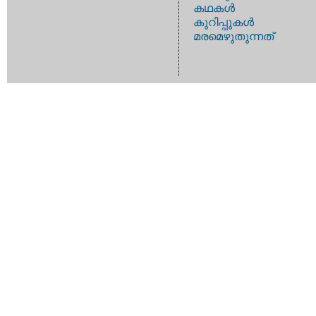
കഥകള്‍
കുറിപ്പുകള്‍
മരമെഴുതുന്നത്