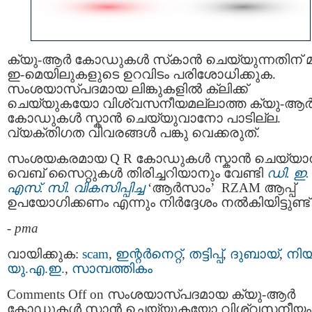
ക്യു-ആർ കോഡുകൾ സ്‌കാൻ ചെയ്യുന്നതിന് മുമ
ഇ-മെയിലുകളുടെ ഉറവിടം പരിശോധിക്കുക.
സംശയാസ്പദമായ ലിങ്കുകളിൽ ക്ലിക്ക്
ചെയ്യുകയോ വിശ്വസനീയമല്ലാത്ത ക്യു-ആ
കോഡുകൾ സ്കാൻ ചെയ്യുവാനോ പാടില്ല.
വ്യക്തിഗത വിവരങ്ങൾ പങ്കു വെക്കരുത്.
സംശയകരമായ Q R കോഡുകൾ സ്കാൻ ചെയ്യാ
വെബ് സൈറ്റുകൾ തിരിച്ചറിയാനും വേണ്ടി
ഡി. ഇ.
എസ്. സി. വികസിപ്പിച്ച
‘ആർസാം’ RZAM ആപ്പ്
ഉപയോഗിക്കണം എന്നും നിർദ്ദേശം നൽകിയിട്ടുണ്ട്
-
pma
വായിക്കുക:
scam
,
ഇന്റര്‍നെറ്റ്‌
,
തട്ടിപ്പ്‌
,
ദുബായ്‌
,
നിയ
യു.എ.ഇ.
,
സാമ്പത്തികം
Comments Off
on സംശയാസ്പദമായ ക്യു-ആർ
കോഡുകൾ സ്കാൻ ചെയ്യുകയോ വിശ്വസനീയം