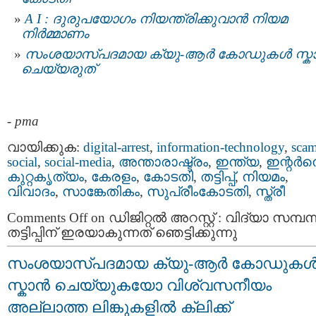
A I : ദുരുപയോഗം നിയന്ത്രിക്കുവാൻ നിയമ
നിര്‍മ്മാണം
സംശയാസ്പദമായ ക്യു-ആർ കോഡുകൾ സ്
ചെയ്യരുത്
-
pma
വായിക്കുക:
digital-arrest
,
information-technology
,
sca
social
,
social-media
,
അന്താരാഷ്ട്രം
,
ഇന്ത്യ
,
ഇന്റര്‍നെറ
കുറ്റകൃത്യം
,
കേരളം
,
കോടതി
,
തട്ടിപ്പ്‌
,
നിയമം
,
വിവാദം
,
സാങ്കേതികം
,
സുപ്രീംകോടതി
,
സ്ത്രീ
Comments Off
on ഡിജിറ്റൽ അറസ്റ്റ് : വിദ്യാ സമ്പന
തട്ടിപ്പിന്‌ ഇരയാകുന്നത്‌ ഞെട്ടിക്കുന്നു
സംശയാസ്പദമായ ക്യു-ആർ കോഡുക
സ്കാൻ ചെയ്യുകയോ വിശ്വസനീയം
അല്ലാത്ത ലിങ്കുകളിൽ ക്ലിക്ക്