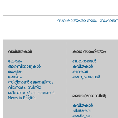
സ്വകാര്യതാ നയം
|
സംഘടനാ 
വാര്‍ത്തകള്‍
കലാ സാഹിത്യം
കേരളം
ലേഖനങ്ങള്‍
അറബിനാടുകള്‍
കവിതകള്‍
രാഷ്ട്രം
കഥകള്‍
ലോകം
അനുഭവങ്ങള്‍
സിറ്റിസണ്‍ ജേണലിസം
വിനോദം, സിനിമ
ബിസിനസ്സ് വാര്‍ത്തകള്‍
മഞ്ഞ (മാഗസിന്‍)
News in English
കവിതകള്‍
ചിത്രകല
അഭിമുഖം