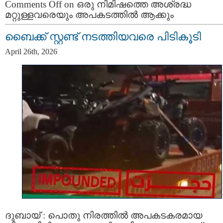
Comments Off
on ഒരു നിമിഷത്തെ അശ്രദ്ധ
മറ്റുള്ളവരെയും അപകടത്തിൽ ആക്കും
ബൈക്ക് സ്റ്റണ്ട് നടത്തിയവരെ പിടികൂടി
April 26th, 2026
ദുബായ് : പൊതു നിരത്തിൽ അപകടകരമായ