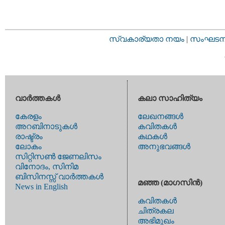
സ്വകാര്യതാ നയം
|
സംഘടനാ 
വാര്‍ത്തകള്‍
കലാ സാഹിത്യം
കേരളം
ലേഖനങ്ങള്‍
അറബിനാടുകള്‍
കവിതകള്‍
രാഷ്ട്രം
കഥകള്‍
ലോകം
അനുഭവങ്ങള്‍
സിറ്റിസണ്‍ ജേണലിസം
വിനോദം, സിനിമ
ബിസിനസ്സ് വാര്‍ത്തകള്‍
മഞ്ഞ (മാഗസിന്‍)
News in English
കവിതകള്‍
ചിത്രകല
അഭിമുഖം