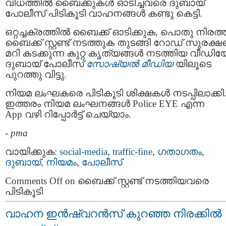
വിധത്തിൽ ബൈക്കുകള്‍ ഓടിച്ചവരെ ദുബായ്
പോലീസ് പിടികൂടി വാഹനങ്ങൾ കണ്ടു കെട്ടി.
ഒറ്റച്ചക്രത്തിൽ ബൈക്ക് ഓടിക്കുക, പൊതു നിരത
ബൈക്ക് സ്റ്റണ്ട് നടത്തുക തുടങ്ങി റോഡ് സുരക്
മറി കടക്കുന്ന കുറ്റ കൃത്യങ്ങൾ നടത്തിയ വീഡി
ദുബായ് പോലീസ്
സോഷ്യൽ മീഡിയ
യിലൂടെ
പുറത്തു വിട്ടു.
നിയമ ലംഘകരെ പിടികൂടി ശിക്ഷകൾ നടപ്പിലാക്കി
ഇത്തരം നിയമ ലംഘനങ്ങൾ Police EYE എന്ന
App വഴി റിപ്പോർട്ട് ചെയ്യാം.
-
pma
വായിക്കുക:
social-media
,
traffic-fine
,
ഗതാഗതം
,
ദുബായ്‌
,
നിയമം
,
പോലീസ്‌
Comments Off
on ബൈക്ക് സ്റ്റണ്ട് നടത്തിയവരെ
പിടികൂടി
വാഹന ഇൻഷ്വറൻസ് കുറഞ്ഞ നിരക്കില്‍