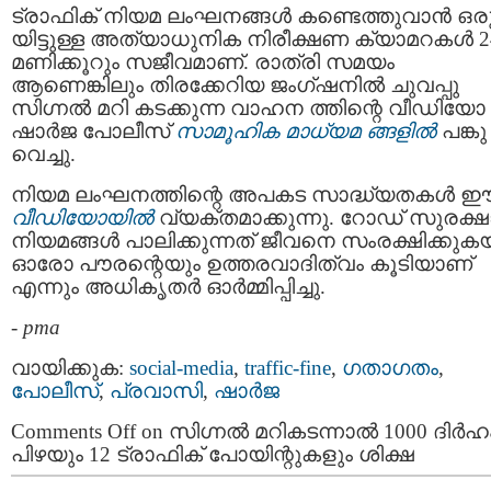
ട്രാഫിക് നിയമ ലംഘനങ്ങൾ കണ്ടെത്തുവാൻ ഒരുക
യിട്ടുള്ള അത്യാധുനിക നിരീക്ഷണ ക്യാമറകൾ 2
മണിക്കൂറും സജീവമാണ്. രാത്രി സമയം
ആണെങ്കിലും തിരക്കേറിയ ജംഗ്ഷനിൽ ചുവപ്പു
സിഗ്നൽ മറി കടക്കുന്ന വാഹന ത്തിന്റെ വീഡിയോ
ഷാർജ പോലീസ്
സാമൂഹിക മാധ്യമ ങ്ങളിൽ
പങ്കു
വെച്ചു.
നിയമ ലംഘനത്തിന്റെ അപകട സാദ്ധ്യതകൾ 
വീഡിയോയിൽ
വ്യക്തമാക്കുന്നു. റോഡ് സുരക്ഷ
നിയമങ്ങൾ പാലിക്കുന്നത് ജീവനെ സംരക്ഷിക്കുക
ഓരോ പൗരന്റെയും ഉത്തരവാദിത്വം കൂടിയാണ്
എന്നും അധികൃതർ ഓർമ്മിപ്പിച്ചു.
-
pma
വായിക്കുക:
social-media
,
traffic-fine
,
ഗതാഗതം
,
പോലീസ്‌
,
പ്രവാസി
,
ഷാർജ
Comments Off
on സിഗ്നൽ മറികടന്നാൽ 1000 ദിർഹ
പിഴയും 12 ട്രാഫിക് പോയിന്റുകളും ശിക്ഷ