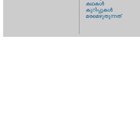
കഥകള്‍
കുറിപ്പുകള്‍
മരമെഴുതുന്നത്