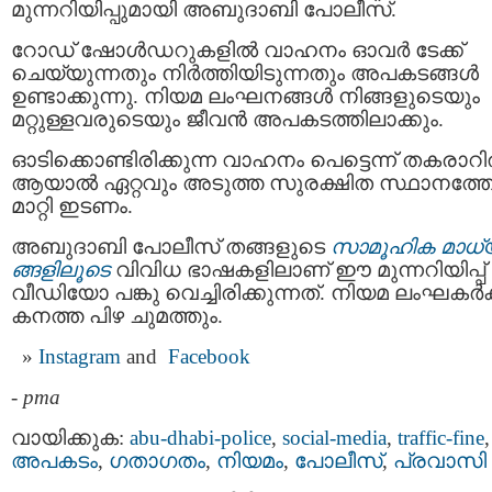
മുന്നറിയിപ്പുമായി അബുദാബി പോലീസ്.
റോഡ് ഷോൾഡറുകളിൽ വാഹനം ഓവർ ടേക്ക്
ചെയ്യുന്നതും നിർത്തിയിടുന്നതും അപകടങ്ങൾ
ഉണ്ടാക്കുന്നു. നിയമ ലംഘനങ്ങൾ നിങ്ങളുടെയും
മറ്റുള്ളവരുടെയും ജീവൻ അപകടത്തിലാക്കും.
ഓടിക്കൊണ്ടിരിക്കുന്ന വാഹനം പെട്ടെന്ന് തകരാറ
ആയാൽ ഏറ്റവും അടുത്ത സുരക്ഷിത സ്ഥാനത്തേക
മാറ്റി ഇടണം.
അബുദാബി പോലീസ് തങ്ങളുടെ
സാമൂഹിക മാധ്
ങ്ങളിലൂടെ
വിവിധ ഭാഷകളിലാണ് ഈ മുന്നറിയിപ്പ്
വീഡിയോ പങ്കു വെച്ചിരിക്കുന്നത്. നിയമ ലംഘകർക്
കനത്ത പിഴ ചുമത്തും.
Instagram
and
Facebook
-
pma
വായിക്കുക:
abu-dhabi-police
,
social-media
,
traffic-fine
,
അപകടം
,
ഗതാഗതം
,
നിയമം
,
പോലീസ്‌
,
പ്രവാസി