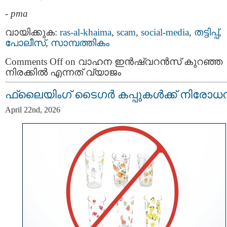
-
pma
വായിക്കുക:
ras-al-khaima
,
scam
,
social-media
,
തട്ടിപ്പ്‌
,
പോലീസ്‌
,
സാമ്പത്തികം
Comments Off
on വാഹന ഇൻഷ്വറൻസ് കുറഞ്ഞ
നിരക്കില്‍ എന്നത് വ്യാജം
ഫ്ലൈയിംഗ് ടൈഗർ കപ്പുകൾക്ക് നിരോധ
April 22nd, 2026