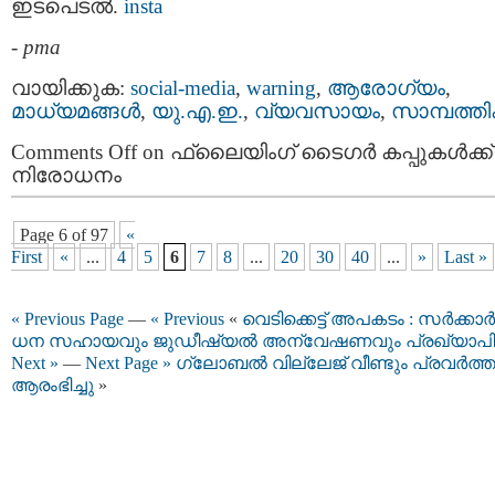
ഇടപെടൽ.
insta
-
pma
വായിക്കുക:
social-media
,
warning
,
ആരോഗ്യം
,
മാധ്യമങ്ങള്‍
,
യു.എ.ഇ.
,
വ്യവസായം
,
സാമ്പത്ത
Comments Off
on ഫ്ലൈയിംഗ് ടൈഗർ കപ്പുകൾക്ക്
നിരോധനം
Page 6 of 97
«
First
«
...
4
5
6
7
8
...
20
30
40
...
»
Last »
« Previous Page
—
« Previous
«
വെടിക്കെട്ട് അപകടം : സർക്കാർ
ധന സഹായവും ജുഡീഷ്യൽ അന്വേഷണവും പ്രഖ്യാപിച്
Next »
—
Next Page »
ഗ്ലോബൽ വില്ലേജ് വീണ്ടും പ്രവർത്
ആരംഭിച്ചു
»