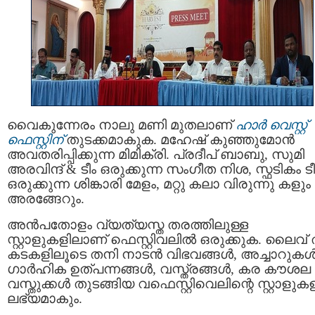
വൈകുന്നേരം നാലു മണി മുതലാണ്
ഹാർ വെസ്റ്റ്
ഫെസ്റ്റിന്
തുടക്കമാകുക. മഹേഷ് കുഞ്ഞുമോൻ
അവതരിപ്പിക്കുന്ന മിമിക്രി. പ്രദീപ് ബാബു, സുമി
അരവിന്ദ് & ടീം ഒരുക്കുന്ന സംഗീത നിശ, സ്ഫടികം ടീ
ഒരുക്കുന്ന ശിങ്കാരി മേളം, മറ്റു കലാ വിരുന്നു കളും
അരങ്ങേറും.
അൻപതോളം വ്യത്യസ്ത തരത്തിലുള്ള
സ്റ്റാളുകളിലാണ് ഫെസ്റ്റിവലിൽ ഒരുക്കുക. ലൈവ് ത
കടകളിലൂടെ തനി നാടൻ വിഭവങ്ങൾ, അച്ചാറുകൾ
ഗാർഹിക ഉത്പന്നങ്ങൾ, വസ്ത്രങ്ങൾ, കര കൗശല
വസ്തുക്കൾ തുടങ്ങിയ വഫെസ്റ്റിവെലിന്റെ സ്റ്റാളു
ലഭ്യമാകും.