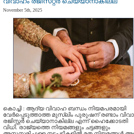
വിവാഹം രജിസ്‌റ്റർ ചെയ്യാനാകില്ല
November 5th, 2025
കൊച്ചി : ആദ്യ വിവാഹ ബന്ധം നിയമപരമായി
വേർപ്പെടുത്താത്ത മുസ്ലിം പുരുഷന്‌ രണ്ടാം വി
രജിസ്റ്റർ ചെയ്യാനാകില്ല എന്ന് ഹൈക്കോടതി
വിധി. രാജ്യത്തെ നിയമങ്ങളും ചട്ടങ്ങളും
അനുസരിച്ചുള്ള നടപടികളിൽ മത നിയമങ്ങൾ അ