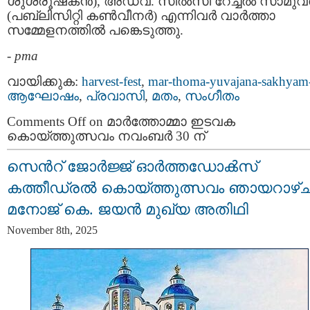
ശുശ്രൂഷകൻ), അഡ്വ. സിൽസി റേച്ചൽ സാമു
(പബ്ലിസിറ്റി കൺവീനർ) എന്നിവർ വാർത്താ
സമ്മേളനത്തിൽ പങ്കെടുത്തു.
-
pma
വായിക്കുക:
harvest-fest
,
mar-thoma-yuvajana-sakhyam
ആഘോഷം
,
പ്രവാസി
,
മതം
,
സംഗീതം
Comments Off
on മാർത്തോമ്മാ ഇടവക
കൊയ്ത്തുത്സവം നവംബർ 30 ന്
സെന്‍റ് ജോർജ്ജ് ഓർത്തഡോൿസ്‌
കത്തീഡ്രൽ കൊയ്ത്തുത്സവം ഞായറാഴ്ച
മനോജ് കെ. ജയൻ മുഖ്യ അതിഥി
November 8th, 2025