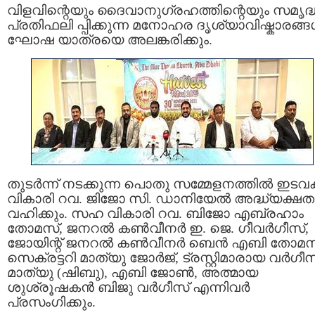
വിളവിന്റെയും ദൈവാനുഗ്രഹത്തിന്റെയും സമൃദ്
പ്രതിഫലി പ്പിക്കുന്ന മനോഹര ദൃശ്യാവിഷ്കാരങ്
ഘോഷ യാത്രയെ അലങ്കരിക്കും.
തുടർന്ന് നടക്കുന്ന പൊതു സമ്മേളനത്തിൽ ഇടവ
വികാരി റവ. ജിജോ സി. ഡാനിയേൽ അദ്ധ്യക്ഷത
വഹിക്കും. സഹ വികാരി റവ. ബിജോ എബ്രഹാം
തോമസ്, ജനറൽ കൺവീനർ ഇ. ജെ. ഗീവർഗീസ്,
ജോയിന്റ് ജനറൽ കൺവീനർ ബെൻ എബി തോമസ
സെക്രട്ടറി മാത്യു ജോർജ്, ട്രസ്റ്റിമാരായ വർഗീസ
മാത്യു (ഷിബു), എബി ജോൺ, അത്മായ
ശുശ്രൂഷകൻ ബിജു വർഗീസ് എന്നിവർ
പ്രസംഗിക്കും.