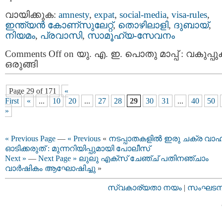
വായിക്കുക:
amnesty
,
expat
,
social-media
,
visa-rules
,
ഇന്ത്യന്‍ കോണ്സുലേറ്റ്
,
തൊഴിലാളി
,
ദുബായ്‌
,
നിയമം
,
പ്രവാസി
,
സാമൂഹ്യ-സേവനം
Comments Off
on യു. എ. ഇ. പൊതു മാപ്പ് : വകുപ്പ
ഒരുങ്ങി
Page 29 of 171
«
First
«
...
10
20
...
27
28
29
30
31
...
40
50
»
« Previous Page
—
« Previous
«
നടപ്പാതകളിൽ ഇരു ചക്ര വാ
ഓടിക്കരുത് : മുന്നറിയിപ്പുമായി പോലീസ്
Next »
—
Next Page »
ലുലു എക്സ് ചേഞ്ച് പതിനഞ്ചാം
വാർഷികം ആഘോഷിച്ചു
»
സ്വകാര്യതാ നയം
|
സംഘടനാ 