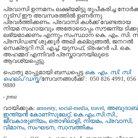
പ്രവാസി ഉന്നമനം ലക്ഷ്യമിട്ടു രൂപീകരിച്ച നോർക്
റൂട്സ് ഈ അവസരത്തിൽ ഉണർന്നു
പ്രവർത്തിക്കണം. പ്രവാസി കൾക്ക് വേണ്ടതായ
നിയമ സഹായവും അതോടൊപ്പം സൗജന്യ ടിക്കറ്റ
ലഭ്യമാക്കണം എന്നും സംസ്ഥാന കെ. എം. സി. സ
പ്രസിഡണ്ട് ശുക്കൂർ അലി കല്ലുങ്ങൽ, ജനറൽ
സെക്രട്ടറി സി. എച്ച്. യൂസഫ്, ട്രഷറർ പി. കെ.
അഹമ്മദ് എന്നിവർ പ്രസ്താവനയിലൂടെ
ആവശ്യപ്പെട്ടു.
പൊതു മാപ്പുമായി ബന്ധപ്പെട്ട
കെ. എം. സി. സി.
ഹെല്പ് ഡസ്ക്
സേവനങ്ങൾക്ക് : 050 826 4991, 056
9880
-
pma
വായിക്കുക:
amnesty
,
social-media
,
travel
,
അബുദാബ
ഇന്ത്യന്‍ കോണ്സുലേറ്റ്
,
കെ.എം.സി.സി.
,
ജീവകാരുണ്യം
,
തൊഴിലാളി
,
നിയമം
,
പ്രവാസി
,
വിമാനം
,
സംഘടന
,
സാമ്പത്തികം