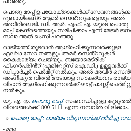
പറഞ്ഞു.
പൊതു മാപ്പ് ഉപയോക്താക്കൾക്ക് സേവനങ്ങൾക്ക
ദുബായിലെ 86 ആമർ സെൻ്ററുകളെയും അൽ
അവീറിലെ ജി. ഡി. ആർ. എഫ്. എ. യുടെ പൊതു
മാപ്പ് കേന്ദ്രത്തെയും സമീപിക്കാം എന്ന് മേജർ 
സലാ അൽ ഖംസി പറഞ്ഞു.
രാജ്യത്ത് തുടരാൻ ആഗ്രഹിക്കുന്നവർക്കുള്ള
എല്ലാ സേവനങ്ങളും അമർ സെൻ്ററുകൾ
കൈകാര്യം ചെയ്യും. ബയോമെട്രിക്
ഫിംഗർപ്രിൻ്റ് (എമിറേറ്റ്സ് ഐ.ഡി.) ഉള്ളവർക്ക്
ഡിപ്പാർച്ചർ പെർമിറ്റ് നൽകും. അൽ അവീർ സെൻ
അംഗീകൃത വിരൽ അടയാള സൗകര്യവും രാജ്യ
വിടാൻ ആഗ്രഹിക്കുന്നവർക്ക് ഔട്ട് പാസ്സ് പെർമിറ്റ
നൽകും.
യു. എ. ഇ.
പൊതു മാപ്പ്
സംബന്ധിച്ചുള്ള കൂടുത
വിവരങ്ങൾക്ക് 800 5111 എന്ന നമ്പറിൽ വിളിക്കാം.
പൊതു മാപ്പ് : രാജ്യം വിടുന്നവര്‍ക്ക് തിരിച്ചു വര
-
pma