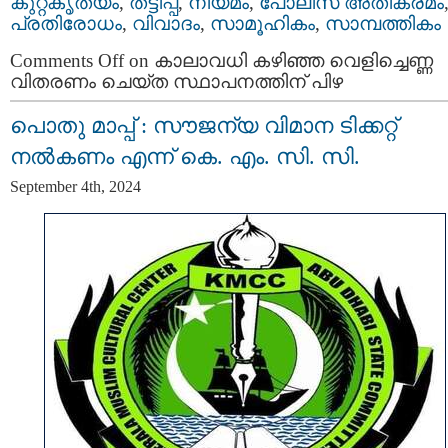
കുറ്റകൃത്യം
,
തട്ടിപ്പ്‌
,
നിയമം
,
പോലീസ്‌ അതിക്രമം
പ്രതിരോധം
,
വിവാദം
,
സാമൂഹികം
,
സാമ്പത്തികം
Comments Off
on കാലാവധി കഴിഞ്ഞ വെളിച്ചെണ്ണ
വിതരണം ചെയ്ത സ്ഥാപനത്തിന് പിഴ
പൊതു മാപ്പ് : സൗജന്യ വിമാന ടിക്കറ്റ്
നൽകണം എന്ന് കെ. എം. സി. സി.
September 4th, 2024