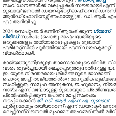
സംവിധാനങ്ങൾക്ക് വകുപ്പുകൾ സജ്ജരായി എന്ന്
ദുബായ് ജനറൽ ഡയറക്ടറേറ്റ് ഓഫ് റെസിഡൻസ
ആൻഡ് ഫോറിനേഴ്സ് അഫയേഴ്സ് (ജി. ഡി. ആർ. എഫ
എ.) അറിയിച്ചു.
2024 സെപ്റ്റംബർ ഒന്നിന് ആരംഭിക്കുന്ന
ഗ്രേസ്
പിരീഡ്
സംരംഭം (പൊതു മാപ്പ്)പദ്ധതിയുടെ
ഒരുക്കങ്ങളും തയ്യാറെടുപ്പുകളും ദുബായ്
എമിറേറ്റ്സിൽ പൂർത്തിയായി എന്ന് ഡയറക്ടറേറ്റ്
വ്യക്തമാക്കി.
രാജ്യത്തുടനീളമുള്ള താമസക്കാരുടെ ജീവിത നി
വാരം തുടർച്ചയായി മെച്ചപ്പെടുത്തുന്നതിനുള്ള യു
ഇ. യുടെ നിരന്തരമായ ശ്രമങ്ങളുടെ ഭാഗമാണ്
പൊതു മാപ്പ്. രാജ്യത്തിൻറെ മാനുഷിക മൂല്യങ്ങ
സഹിഷ്ണുത, സമൂഹ അനുകമ്പ, ബഹുമാനം, നിയ
വാഴ്ച എന്നിവയോടുള്ള ദുബായുടെ പ്രതിബദ്ധ
പ്രതിഫലിപ്പിക്കുന്ന പൊതു മാപ്പ് സംരംഭം
നടപ്പിലാക്കാൻ
ജി. ഡി. ആർ. എഫ്. എ. ദുബായ്
പൂർണ്ണമായും തയ്യാറാണ് എന്ന് ഡയറക്ടർ ജന
ലെഫ്റ്റനൻ്റ് ജനറൽ മുഹമ്മദ് അഹമ്മദ് അൽ മർറ