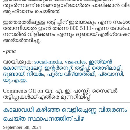
തുടർന്നാണ് ജനങ്ങളോട് ജാഗ്രത പാലിക്കാൻ വീണ്
ആഹ്വാനം ചെയ്തത്.
ഇത്തരത്തിലുള്ള തട്ടിപ്പിന് ഇരയാകും എന്ന സംശ
തോന്നിയാൽ ഉടൻ തന്നെ 800 5111- എന്ന ടോൾഫ്
നമ്പരിൽ വിളിക്കണം എന്നും ദുബായ് എമിഗ്രേഷ
അഭ്യർത്ഥിച്ചു.
-
pma
വായിക്കുക:
social-media
,
visa-rules
,
ഇന്ത്യന്‍
കോണ്സുലേറ്റ്
,
ഇന്റര്‍നെറ്റ്‌
,
തട്ടിപ്പ്‌
,
തൊഴിലാളി
,
ദുബായ്‌
,
നിയമം
,
പൂര്‍വ വിദ്യാര്‍ത്ഥി
,
പ്രവാസി
,
യു.എ.ഇ.
Comments Off
on യു. എ. ഇ. പാസ്സ് : സൈബർ
തട്ടിപ്പുകൾക്ക് എതിരെ മുന്നറിയിപ്പ്
കാലാവധി കഴിഞ്ഞ വെളിച്ചെണ്ണ വിതരണം
ചെയ്ത സ്ഥാപനത്തിന് പിഴ
September 5th, 2024