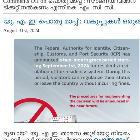
Comments Off
on പൊതു മാപ്പ് : സൗജന്യ വിമാന
ടിക്കറ്റ് നൽകണം എന്ന് കെ. എം. സി. സി.
യു. എ. ഇ. പൊതു മാപ്പ് : വകുപ്പുകൾ ഒരുങ്
August 31st, 2024
ദുബായ് : യു. എ. ഇ. താമസ ക്കുടിയേറ്റ നിയമം
ലംഘിച്ചവർക്കായി നടപ്പിലാവുന്ന
പൊതു മാപ്പ്