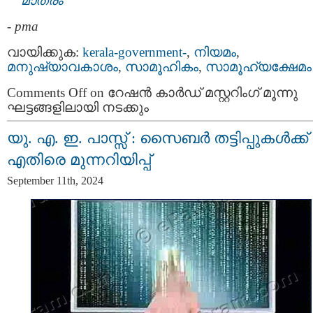
മാത്രം
-
pma
വായിക്കുക:
kerala-government-
,
നിയമം
,
മനുഷ്യാവകാശം
,
സാമൂഹികം
,
സാമൂഹ്യക്ഷേമം
Comments Off
on റേഷന്‍ കാര്‍ഡ് മസ്റ്ററിംഗ് മൂന്നു
ഘട്ടങ്ങളിലായി നടക്കും
യു. എ. ഇ. പാസ്സ് : സൈബർ തട്ടിപ്പുകൾക്ക്
എതിരെ മുന്നറിയിപ്പ്
September 11th, 2024