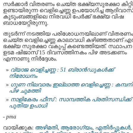
സര്‍ക്കാര്‍ വിതരണം ചെയ്ത ഭക്ഷ്യസുരക്ഷാ കിറ്റ
ഉണ്ടായിരുന്ന വെളിച്ചെണ്ണ ഉപയോഗിച്ച ആദിവാസ
കുടുംബങ്ങളിലെ നിരവധി പേര്‍ക്ക് ഭക്ഷ്യ വിഷ
ബാധയേറ്റിരുന്നു.
തുടര്‍ന്ന് നടത്തിയ പരിശോധനയിലാണ് വിതരണ
ചെയ്ത വെളിച്ചെണ്ണ കാലാവധി കഴിഞ്ഞതാണ് എന്
ഭക്ഷ്യ സുരക്ഷാ വകുപ്പ് കണ്ടെത്തിയത്. സ്ഥാപന
ഉടമ ഷിജാസ് 15 ദിവസത്തിനകം പിഴ അടക്കണം
എന്നാണു നിർദ്ദേശം.
വ്യാജ വെളിച്ചണ്ണ : 51 ബ്രാൻഡുകൾക്ക്
നിരോധനം
ഗുണ നിലവാരം ഇല്ലാത്ത വെളിച്ചെണ്ണ : കമ്പനിക
പിഴ ചുമത്തി
നാളികേരം ഫീസ് : സാമ്പത്തിക പ്രതിസന്ധിക്ക്
പുതിയ ഉപാധി
-
pma
വായിക്കുക:
അഴിമതി
,
ആരോഗ്യം
,
എതിര്‍പ്പുകള്‍
,