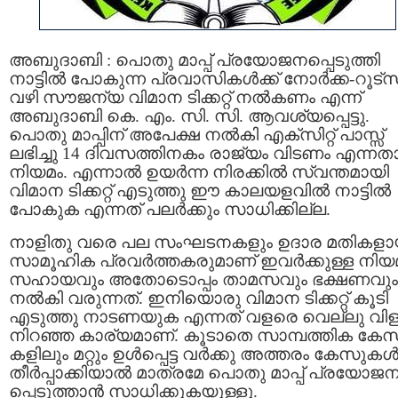
അബുദാബി : പൊതു മാപ്പ് പ്രയോജനപ്പെടുത്തി
നാട്ടിൽ പോകുന്ന പ്രവാസികൾക്ക് നോർക്ക-റൂട്സ
വഴി സൗജന്യ വിമാന ടിക്കറ്റ് നൽകണം എന്ന്
അബുദാബി കെ. എം. സി. സി. ആവശ്യപ്പെട്ടു.
പൊതു മാപ്പിന് അപേക്ഷ നൽകി എക്സിറ്റ് പാസ്സ്
ലഭിച്ചു 14 ദിവസത്തിനകം രാജ്യം വിടണം എന്നത
നിയമം. എന്നാൽ ഉയർന്ന നിരക്കിൽ സ്വന്തമായി
വിമാന ടിക്കറ്റ് എടുത്തു ഈ കാലയളവിൽ നാട്ടിൽ
പോകുക എന്നത് പലർക്കും സാധിക്കില്ല.
നാളിതു വരെ പല സംഘടനകളും ഉദാര മതികള
സാമൂഹിക പ്രവർത്തകരുമാണ് ഇവർക്കുള്ള നിയ
സഹായവും അതോടൊപ്പം താമസവും ഭക്ഷണവും
നൽകി വരുന്നത്. ഇനിയൊരു വിമാന ടിക്കറ്റ് കൂടി
എടുത്തു നാടണയുക എന്നത് വളരെ വെല്ലു വിള
നിറഞ്ഞ കാര്യമാണ്. കൂടാതെ സാമ്പത്തിക കേ
കളിലും മറ്റും ഉൾപ്പെട്ട വർക്കു അത്തരം കേസുക
തീർപ്പാക്കിയാൽ മാത്രമേ പൊതു മാപ്പ് പ്രയോജ
പ്പെടുത്താൻ സാധിക്കുകയുള്ളു.